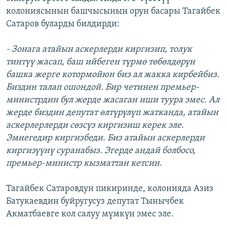
колониясынын башчысынын орун басары Тагайбек
Сатаров буларды билдирди:
- Зонага атайын аскерлерди киргизип, толук
тинтүү жасап, баш ийбеген түрмө төбөлдөрүн
башка жерге котормойюн биз ал жакка кирбейбиз.
Биздин талап ошондой. Бир четинен премьер-
министрдин бул жерде жасаган иши туура эмес. Ал
жерде биздин депутат өлтүрүлүп жатканда, атайын
аскерлерлерди сөзсүз киргизиш керек эле.
Эмнегедир киргизбеди. Биз атайын аскерлерди
киргизүүнү суранабыз. Эгерде андай болбосо,
премьер-министр кызматтан кетсин
.
Тагайбек Сатаровдун пикиринде, колонияда Азиз
Батукаевдин буйругусуз депутат Тынычбек
Акматбаевге кол салуу мүмкүн эмес эле.