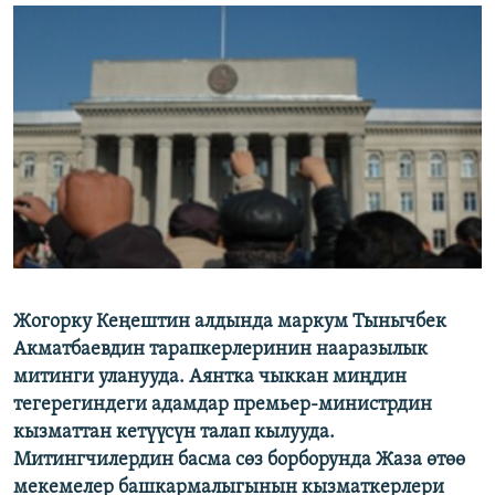
ОНЛАЙН ШЕРИНЕ
ЭЖЕ-СИҢДИЛЕР
АЗАТТЫК+
ЫҢГАЙСЫЗ СУРООЛОР
ЭЕ/АРнун бардык сайттары
Жогорку Кеңештин алдында маркум Тынычбек
Акматбаевдин тарапкерлеринин нааразылык
митинги уланууда. Аянтка чыккан миңдин
тегерегиндеги адамдар премьер-министрдин
кызматтан кетүүсүн талап кылууда.
Митингчилердин басма сөз борборунда Жаза өтөө
мекемелер башкармалыгынын кызматкерлери