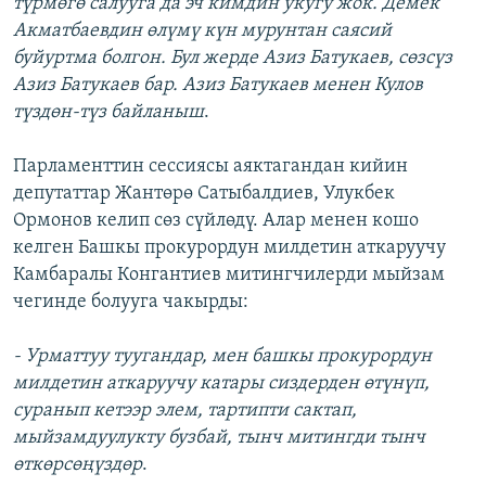
түрмөгө салууга да эч кимдин укугу жок. Демек
Акматбаевдин өлүмү күн мурунтан саясий
буйуртма болгон. Бул жерде Азиз Батукаев, сөзсүз
Азиз Батукаев бар. Азиз Батукаев менен Кулов
түздөн-түз байланыш
.
Парламенттин сессиясы аяктагандан кийин
депутаттар Жантөрө Сатыбалдиев, Улукбек
Ормонов келип сөз сүйлөдү. Алар менен кошо
келген Башкы прокурордун милдетин аткаруучу
Камбаралы Конгантиев митингчилерди мыйзам
чегинде болууга чакырды:
- Урматтуу туугандар, мен башкы прокурордун
милдетин аткаруучу катары сиздерден өтүнүп,
суранып кетээр элем, тартипти сактап,
мыйзамдуулукту бузбай, тынч митингди тынч
өткөрсөңүздөр
.