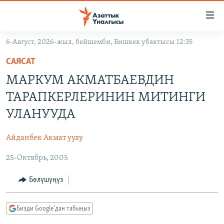
Линктер
Мазмунга
өтүңүз
6-Август, 2026-жыл, бейшемби, Бишкек убактысы 12:35
Навигацияга
ЖАҢЫЛЫКТАР
өтүңүз
САЯСАТ
КЫРГЫЗСТАН
Издөөгө
МАРКУМ АКМАТБАЕВДИН
салыңыз
ДҮЙНӨ
КЫРГЫЗСТАН
ТАРАПКЕРЛЕРИНИН МИТИНГИ
УКРАИНА
САЯСАТ
ДҮЙНӨ
УЛАНУУДА
АТАЙЫН ИЛИКТӨӨ
ЭКОНОМИКА
БОРБОР АЗИЯ
Айданбек Акмат уулу
ТВ ПРОГРАММАЛАР
МАДАНИЯТ
25-Октябрь, 2005
ПОДКАСТ
БҮГҮН АЗАТТЫКТА
ӨЗГӨЧӨ ПИКИР
ЭКСПЕРТТЕР ТАЛДАЙТ
Бөлүшүңүз
БИЗ ЖАНА ДҮЙНӨ
Русский
Бизди Google'дан табыңыз
ДАНИСТЕ