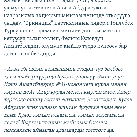
Ал эми “Кылым шамы” адам укугун коргоо
уюмунун жетекчиси Азиза Абдурасулова
нааразылык акциясын мыйзам чегинде өткөрүүгө
үндөдү. “Эркиндик” партиясынын лидери Топчубек
Тургуналиев премьер-министрдин кызматтан
кетүүсүн талап кылып, Феликс Куловдун
Акматбаевдин өлүмүнө кыйыр түрдө күнөөсү бар
деген оюн билдирди:
- Акматбаевдин атылышына түздөн-түз болбосо
дагы кыйыр түрүндө Кулов күнөөлүү. Эмне үчүн
Кулов Акматбаевдер №31-колонияга курал менен
кирген дейт. Алар курал менен кирген эмес. Азыр
тергөөдө ошону айтып жатышат. Экинчиден, Кулов
Абдулин психикалык жактан бузулган адам экен
дейт. Кулов кимди алдагысы, кимди жактагысы
келет? Кыргызстандын мыйзамы боюнча
психикасы айныган адамдарды соттоого да,