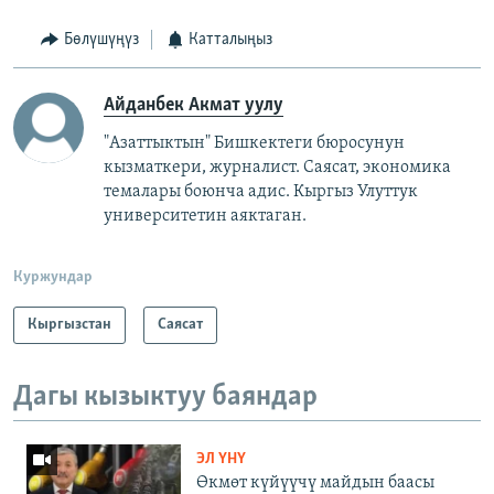
Бөлүшүңүз
Катталыңыз
Айданбек Акмат уулу
"Азаттыктын" Бишкектеги бюросунун
кызматкери, журналист. Саясат, экономика
темалары боюнча адис. Кыргыз Улуттук
университетин аяктаган.
Куржундар
Кыргызстан
Саясат
Дагы кызыктуу баяндар
ЭЛ ҮНҮ
Өкмөт күйүүчү майдын баасы