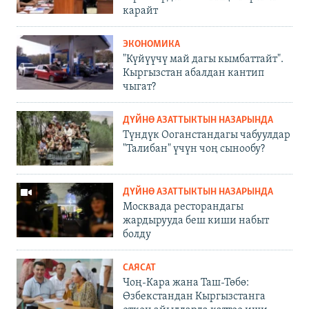
карайт
ЭКОНОМИКА
"Күйүүчү май дагы кымбаттайт".
Кыргызстан абалдан кантип
чыгат?
ДҮЙНӨ АЗАТТЫКТЫН НАЗАРЫНДА
Түндүк Ооганстандагы чабуулдар
"Талибан" үчүн чоң сынообу?
ДҮЙНӨ АЗАТТЫКТЫН НАЗАРЫНДА
Москвада ресторандагы
жардырууда беш киши набыт
болду
САЯСАТ
Чоң-Кара жана Таш-Төбө:
Өзбекстандан Кыргызстанга