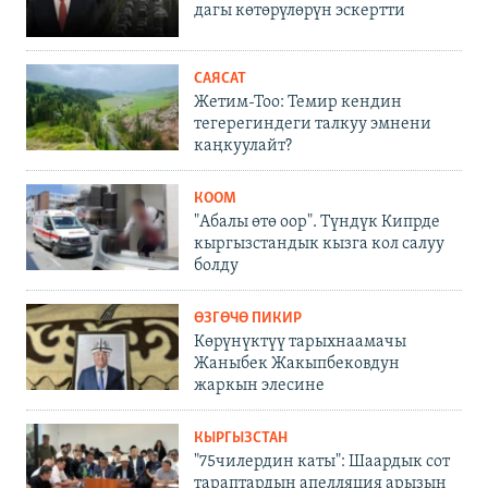
дагы көтөрүлөрүн эскертти
САЯСАТ
Жетим-Тоо: Темир кендин
тегерегиндеги талкуу эмнени
каңкуулайт?
КООМ
"Абалы өтө оор". Түндүк Кипрде
кыргызстандык кызга кол салуу
болду
ӨЗГӨЧӨ ПИКИР
Көрүнүктүү тарыхнаамачы
Жаныбек Жакыпбековдун
жаркын элесине
КЫРГЫЗСТАН
"75чилердин каты": Шаардык сот
тараптардын апелляция арызын