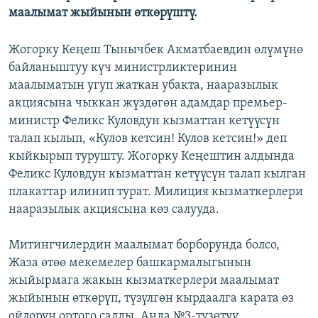
маалымат жыйынын өткөрүштү.
Жогорку Кеңеш Тынычбек Акматбаевдин өлүмүнө
байланыштуу күч министрликтеринин
маалыматын угуп жаткан убакта, нааразылык
акциясына чыккан жүздөгөн адамдар премьер-
министр Феликс Куловдун кызматтан кетүүсүн
талап кылып, «Кулов кетсин! Кулов кетсин!» деп
кыйкырып турушту. Жогорку Кеңештин алдында
Феликс Куловдун кызматтан кетүүсүн талап кылган
плакаттар илинип турат. Милиция кызматкерлери
нааразылык акциясына көз салууда.
Митингчилердин маалымат борборунда болсо,
Жаза өтөө мекемелер башкармалыгынын
жыйырмага жакын кызматкерлери маалымат
жыйынын өткөрүп, түзүлгөн кырдаалга карата өз
ойлорун ортого салды. Анда №3-түзөтүү