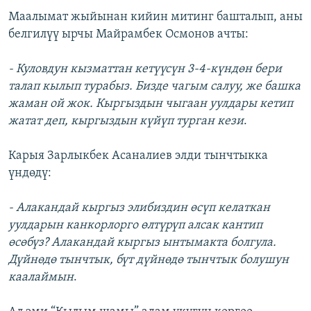
Маалымат жыйынан кийин митинг башталып, аны
белгилүү ырчы Майрамбек Осмонов ачты:
- Куловдун кызматтан кетүүсүн 3-4-күндөн бери
талап кылып турабыз. Бизде чагым салуу, же башка
жаман ой жок. Кыргыздын чыгаан уулдары кетип
жатат деп, кыргыздын күйүп турган кези
.
Карыя Зарлыкбек Асаналиев элди тынчтыкка
үндөдү:
- Алакандай кыргыз элибиздин өсүп келаткан
уулдарын канкорлорго өлтүрүп алсак кантип
өсөбүз? Алакандай кыргыз ынтымакта болгула.
Дүйнөдө тынчтык, бүт дүйнөдө тынчтык болушун
каалаймын
.