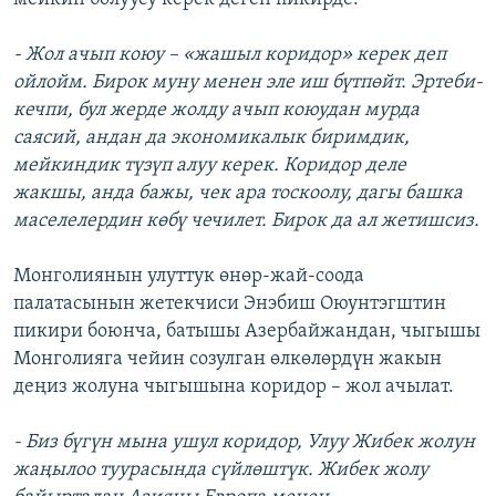
- Жол ачып коюу – «жашыл коридор» керек деп
ойлойм. Бирок муну менен эле иш бүтпөйт. Эртеби-
кечпи, бул жерде жолду ачып коюудан мурда
саясий, андан да экономикалык биримдик,
мейкиндик түзүп алуу керек. Коридор деле
жакшы, анда бажы, чек ара тоскоолу, дагы башка
маселелердин көбү чечилет. Бирок да ал жетишсиз.
Монголиянын улуттук өнөр-жай-соода
палатасынын жетекчиси Энэбиш Оюунтэгштин
пикири боюнча, батышы Азербайжандан, чыгышы
Монголияга чейин созулган өлкөлөрдүн жакын
деңиз жолуна чыгышына коридор – жол ачылат.
- Биз бүгүн мына ушул коридор, Улуу Жибек жолун
жаңылоо туурасында сүйлөштүк. Жибек жолу