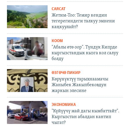
САЯСАТ
Жетим-Тоо: Темир кендин
тегерегиндеги талкуу эмнени
каңкуулайт?
КООМ
"Абалы өтө оор". Түндүк Кипрде
кыргызстандык кызга кол салуу
болду
ӨЗГӨЧӨ ПИКИР
Көрүнүктүү тарыхнаамачы
Жаныбек Жакыпбековдун
жаркын элесине
ЭКОНОМИКА
"Күйүүчү май дагы кымбаттайт".
Кыргызстан абалдан кантип
чыгат?