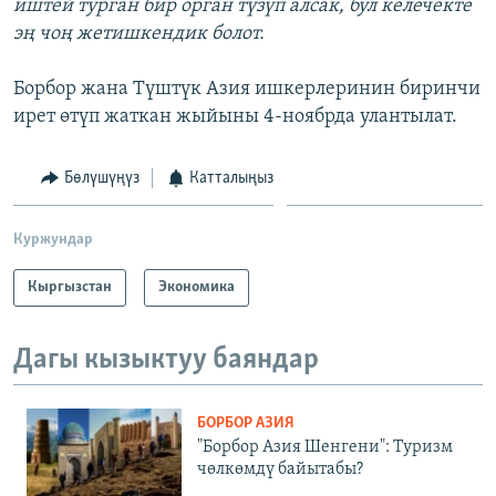
иштей турган бир орган түзүп алсак, бул келечекте
эң чоң жетишкендик болот.
Борбор жана Түштүк Азия ишкерлеринин биринчи
ирет өтүп жаткан жыйыны 4-ноябрда улантылат.
Бөлүшүңүз
Катталыңыз
Куржундар
Кыргызстан
Экономика
Дагы кызыктуу баяндар
БОРБОР АЗИЯ
"Борбор Азия Шенгени": Туризм
чөлкөмдү байытабы?