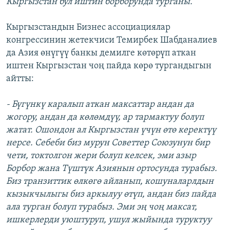
Кыргызстан бул иштин борборунда турганы.
Кыргызстандын Бизнес ассоциациялар
конгрессинин жетекчиси Темирбек Шабданалиев
да Азия өнүгүү банкы демилге көтөрүп аткан
иштен Кыргызстан чоң пайда көрө тургандыгын
айтты:
- Бүгүнкү каралып аткан максаттар андан да
жогору, андан да көлөмдүү, ар тармактуу болуп
жатат. Ошондон ал Кыргызстан үчүн өтө керектүү
нерсе. Себеби биз мурун Советтер Союзунун бир
чети, токтолгон жери болуп келсек, эми азыр
Борбор жана Түштүк Азиянын ортосунда турабыз.
Биз транзиттик өлкөгө айланып, кошуналарлдын
кызыкчылыгы биз аркылуу өтүп, андан биз пайда
ала турган болуп турабыз. Эми эң чоң максат,
ишкерлерди уюштуруп, ушул жыйында туруктуу