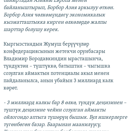
байыртадан Азияны Европа менен
байланыштырып, Борбор Азия аркылуу өткөн.
Борбор Азия чөлкөмүндөгү экономикалык
кызматташтыкка кирген өлкөлөрдө жалпы
шарттар болушу керек.
Кыргызстандын Жумуш берүүчүлөр
конфедерациясынын жетекчи орунбасары
Владимир Бородавкиндин ырасташынча,
түндүктөн – түштүккө, батыштан – чыгышка
созулган аймактын потенциалы акыл менен
пайдаланылса, анын убайын 3 миллиард калк
көрөт.
- 3 миллиард калкы бар 8 өлкө, түндүк деңизинен –
түштүк деңизине чейин созулган аймакты
ойлогондо аптыга түшөрүң бышык. Бул ишкерлерге
түгөнбөгөн базар. Баарынан маанилүүсү,