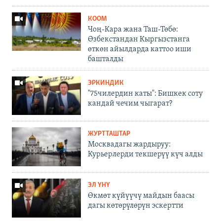
КООМ
Чоң-Кара жана Таш-Төбө:
Өзбекстандан Кыргызстанга
өткөн айылдарда каттоо иши
башталды
ЭРКИНДИК
"75чилердин каты": Бишкек соту
кандай чечим чыгарат?
ЖУРТТАШТАР
Москвадагы жардыруу:
Курьерлерди текшерүү күч алды
ЭЛ ҮНҮ
Өкмөт күйүүчү майдын баасы
дагы көтөрүлөрүн эскертти