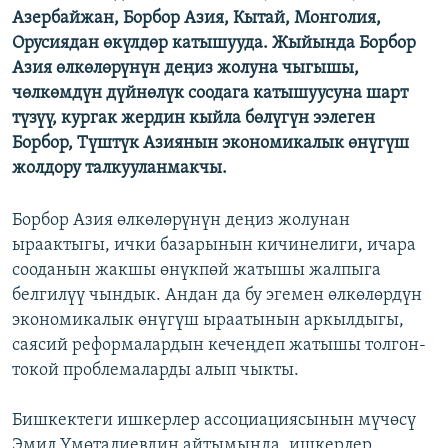
Азербайжан, Борбор Азия, Кытай, Монголия,
ОНЛАЙН ШЕРИНЕ
ЭЖЕ-СИҢДИЛЕР
Орусиядан өкүлдөр катышууда. Жыйында Борбор
АЗАТТЫК+
Азия өлкөлөрүнүн деңиз жолуна чыгышы,
ЫҢГАЙСЫЗ СУРООЛОР
чөлкөмдүн дүйнөлүк соодага катышуусуна шарт
түзүү, кургак жердин кыйла бөлүгүн ээлеген
Борбор, Түштүк Азиянын экономикалык өнүгүш
ЭЕ/АРнун бардык сайттары
жолдору талкууланмакчы.
Борбор Азия өлкөлөрүнүн деңиз жолунан
ыраактыгы, ички базарынын кичинелиги, ичара
сооданын жакшы өнүкпөй жатышы жалпыга
белгилүү чындык. Андан да бу эгемен өлкөлөрдүн
экономикалык өнүгүш ыраатынын аркылдыгы,
саясий реформалардын кечеңдеп жатышы толгон-
токой проблемаларды алып чыкты.
Бишкектеги ишкерлер ассоциациясынын мүчөсү
Эмил Үмөталиевдин айтымында, ишкерлер,