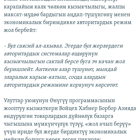
карапайым калк чөлкөм кызыкчылыгы, жалпы
максат-мүдөө бардыгын аңдап-түшүнгөнү менен
экономикалык биримдикке авторитардык режим
жол бербейт:
- Бул саясий ал-ахывал. Эгерде бул жерлердеги
авторитардык системалар өздөрүнүн
кызыкчылыгын сактай берсе буга эч качан жол
беришпейт. Анткени алар түшүнөт, мындай
эларалык карым-катыш, соода алардын
авторитардык режимине коркунуч көрсөтөт.
Улуттар уюмунун Өнүгүү программасынын
жооптуу кызматкери Войцех Хабнер Борбор Азияда
өндүрүлгөн товарлардын дүйнөлүк базарга
чыгышына мүмкүнчүлүк түзүү, «жол ачып берүү»
үчүн ириде бул жерде бирдиктүү экономикалык
мейкин болуусу керек деген пикирде: