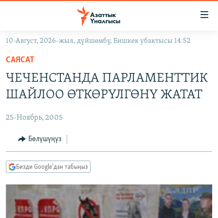
Линктер
Мазмунга
өтүңүз
10-Август, 2026-жыл, дүйшөмбү, Бишкек убактысы 14:52
Навигацияга
ЖАҢЫЛЫКТАР
өтүңүз
САЯСАТ
КЫРГЫЗСТАН
Издөөгө
ЧЕЧЕНСТАНДА ПАРЛАМЕНТТИК
салыңыз
ДҮЙНӨ
КЫРГЫЗСТАН
ШАЙЛОО ӨТКӨРҮЛГӨНҮ ЖАТАТ
УКРАИНА
САЯСАТ
ДҮЙНӨ
25-Ноябрь, 2005
АТАЙЫН ИЛИКТӨӨ
ЭКОНОМИКА
БОРБОР АЗИЯ
ТВ ПРОГРАММАЛАР
Бөлүшүңүз
МАДАНИЯТ
ПОДКАСТ
БҮГҮН АЗАТТЫКТА
Бизди Google'дан табыңыз
ӨЗГӨЧӨ ПИКИР
ЭКСПЕРТТЕР ТАЛДАЙТ
БИЗ ЖАНА ДҮЙНӨ
Русский
ДАНИСТЕ