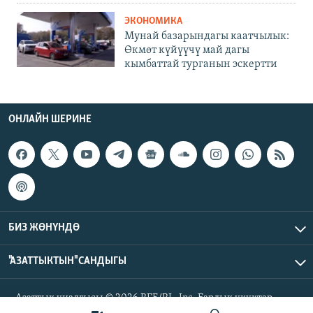
ЭКОНОМИКА
Мунай базарындагы каатчылык:
Өкмөт күйүүчү май дагы
кымбаттай турганын эскертти
ОНЛАЙН ШЕРИНЕ
БИЗ ЖӨНҮНДӨ
"АЗАТТЫКТЫН" САНДЫГЫ
Азаттык үналгысы © 2026 RFE/RL, Inc. Бардык укуктар
корголгон.