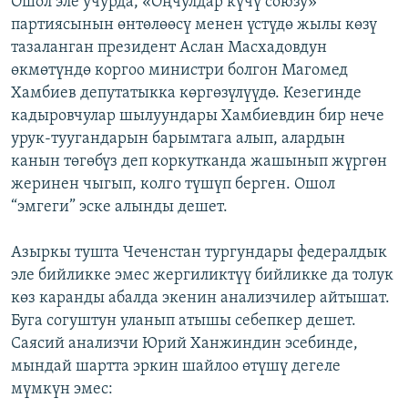
Ошол эле учурда, «Оңчулдар күчү союзу»
партиясынын өнтөлөөсү менен үстүдө жылы көзү
тазаланган президент Аслан Масхадовдун
өкмөтүндө коргоо министри болгон Магомед
Хамбиев депутатыкка көргөзүлүүдө. Кезегинде
кадыровчулар шылуундары Хамбиевдин бир нече
урук-туугандарын барымтага алып, алардын
канын төгөбүз деп коркутканда жашынып жүргөн
жеринен чыгып, колго түшүп берген. Ошол
“эмгеги” эске алынды дешет.
Азыркы тушта Чеченстан тургундары федералдык
эле бийликке эмес жергиликтүү бийликке да толук
көз каранды абалда экенин анализчилер айтышат.
Буга согуштун уланып атышы себепкер дешет.
Саясий анализчи Юрий Ханжиндин эсебинде,
мындай шартта эркин шайлоо өтүшү дегеле
мүмкүн эмес: