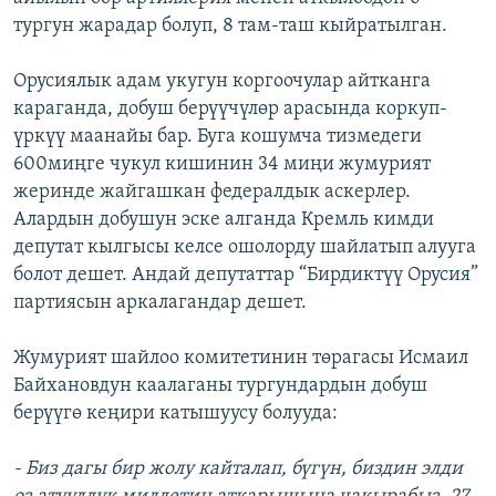
тургун жарадар болуп, 8 там-таш кыйратылган.
Орусиялык адам укугун коргоочулар айтканга
караганда, добуш берүүчүлөр арасында коркуп-
үркүү маанайы бар. Буга кошумча тизмедеги
600миңге чукул кишинин 34 миңи жумурият
жеринде жайгашкан федералдык аскерлер.
Алардын добушун эске алганда Кремль кимди
депутат кылгысы келсе ошолорду шайлатып алууга
болот дешет. Андай депутаттар “Бирдиктүү Орусия”
партиясын аркалагандар дешет.
Жумурият шайлоо комитетинин төрагасы Исмаил
Байхановдун каалаганы тургундардын добуш
берүүгө кеңири катышуусу болууда:
- Биз дагы бир жолу кайталап, бүгүн, биздин элди