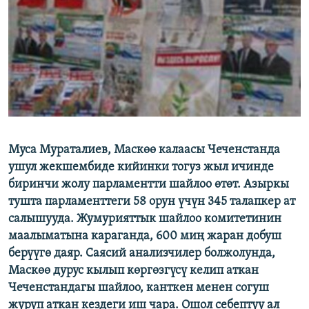
ОНЛАЙН ШЕРИНЕ
ЭЖЕ-СИҢДИЛЕР
АЗАТТЫК+
ЫҢГАЙСЫЗ СУРООЛОР
ЭЕ/АРнун бардык сайттары
Муса Мураталиев, Маскөө калаасы Чеченстанда
ушул жекшембиде кийинки тогуз жыл ичинде
биринчи жолу парламентти шайлоо өтөт. Азыркы
тушта парламенттеги 58 орун үчүн 345 талапкер ат
салышууда. Жумурияттык шайлоо комитетинин
маалыматына караганда, 600 миң жаран добуш
берүүгө даяр. Саясий анализчилер болжолунда,
Маскөө дурус кылып көргөзгүсү келип аткан
Чеченстандагы шайлоо, канткен менен согуш
жүрүп аткан кездеги иш чара. Ошол себептүү ал