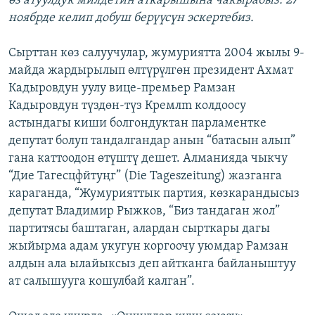
өз атуулдук милдетин аткарышына чакырабыз. 27
ноябрде келип добуш берүүсүн эскертебиз.
Сырттан көз салуучулар, жумуриятта 2004 жылы 9-
майда жардырылып өлтүрүлгөн президент Ахмат
Кадыровдун уулу вице-премьер Рамзан
Кадыровдун түздөн-түз Кремлm колдоосу
астындагы киши болгондуктан парламентке
депутат болуп тандалгандар анын “батасын алып”
гана каттоодон өтүштү дешет. Алманияда чыкчу
“Дие Тагесцфйтуңг” (Die Tageszeitung) жазганга
караганда, “Жумурияттык партия, көзкарандысыз
депутат Владимир Рыжков, “Биз тандаган жол”
партитясы баштаган, алардан сырткары дагы
жыйырма адам укугун коргоочу уюмдар Рамзан
алдын ала ылайыксыз деп айтканга байланыштуу
ат салышууга кошулбай калган”.