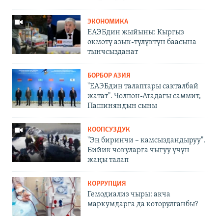
ЭКОНОМИКА
ЕАЭБдин жыйыны: Кыргыз
өкмөтү азык-түлүктүн баасына
тынчсызданат
БОРБОР АЗИЯ
"ЕАЭБдин талаптары сакталбай
жатат". Чолпон-Атадагы саммит,
Пашиняндын сыны
КООПСУЗДУК
"Эң биринчи – камсыздандыруу".
Бийик чокуларга чыгуу үчүн
жаңы талап
КОРРУПЦИЯ
Гемодиализ чыры: акча
маркумдарга да которулганбы?