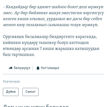
- Кандайдыр бир адилет шайлоо болот деш мүмкүн
эмес. Ар бир бийликке макул эместигин көргөзгүсү
келген киши атылып, уурдалып же дагы бир себеп
менен көзү тазаланып салынышы толук мүмкүн.
Орусиялык басылмалар билдиргенге караганда,
кийинки күндөрү талапкер болуп каттоодон
өткөндөр арсынан 7 киши жарышка катышуудан
баш тартышкан.
Бөлүшүңүз
Катталыңыз
Куржундар
Дүйнө
Саясат