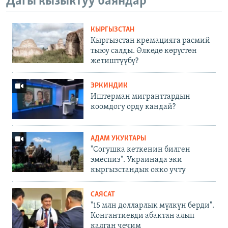
Дагы кызыктуу баяндар
КЫРГЫЗСТАН
Кыргызстан кремацияга расмий
тыюу салды. Өлкөдө көрүстөн
жетиштүүбү?
ЭРКИНДИК
Иштерман мигранттардын
коомдогу орду кандай?
АДАМ УКУКТАРЫ
"Согушка кеткенин билген
эмеспиз". Украинада эки
кыргызстандык окко учту
САЯСАТ
"15 млн долларлык мүлкүн берди".
Конгантиевди абактан алып
калган чечим