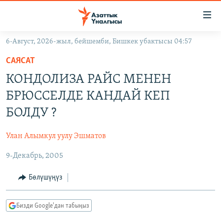
Линктер
Мазмунга
өтүңүз
6-Август, 2026-жыл, бейшемби, Бишкек убактысы 04:57
Навигацияга
ЖАҢЫЛЫКТАР
өтүңүз
САЯСАТ
КЫРГЫЗСТАН
Издөөгө
КОНДОЛИЗА РАЙС МЕНЕН
салыңыз
ДҮЙНӨ
КЫРГЫЗСТАН
БРЮССЕЛДЕ КАНДАЙ КЕП
УКРАИНА
САЯСАТ
ДҮЙНӨ
БОЛДУ ?
АТАЙЫН ИЛИКТӨӨ
ЭКОНОМИКА
БОРБОР АЗИЯ
Улан Алымкул уулу Эшматов
ТВ ПРОГРАММАЛАР
МАДАНИЯТ
9-Декабрь, 2005
ПОДКАСТ
БҮГҮН АЗАТТЫКТА
ӨЗГӨЧӨ ПИКИР
ЭКСПЕРТТЕР ТАЛДАЙТ
Бөлүшүңүз
БИЗ ЖАНА ДҮЙНӨ
Русский
Бизди Google'дан табыңыз
ДАНИСТЕ