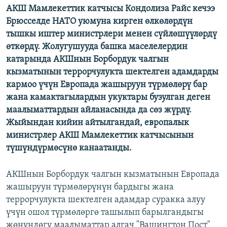
АКШ Мамлекеттик катчысы Кондолиза Райс кечээ
ОНЛАЙН ШЕРИНЕ
ЭЖЕ-СИҢДИЛЕР
Брюсселде НАТО уюмуна кирген өлкөлөрдүн
АЗАТТЫК+
тышкы иштер министрлери менен сүйлөшүүлөрдү
өткөрдү. Жолугушууда башка маселелердин
ЫҢГАЙСЫЗ СУРООЛОР
катарында АКШнын Борбордук чалгын
кызматынын террорчулукта шектелген адамдарды
ЭЕ/АРнун бардык сайттары
кармоо үчүн Европада жашыруун түрмөлөрү бар
жана камактагылардын укуктары бузулган деген
маалыматтардын айланасында да сөз жүрдү.
Жыйындан кийин айтылгандай, европалык
министрлер АКШ Мамлекеттик катчысынын
түшүндүрмөсүнө канаатанды.
АКШнын Борбордук чалгын кызматынын Европада
жашыруун түрмөлөрүнүн бардыгы жана
террорчулукта шектелген адамдар суракка алуу
үчүн ошол түрмөлөргө ташылып барылгандыгы
жөнүндөгү маалыматтар алгач "Вашингтон Пост"