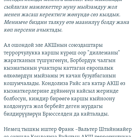
сыйлаган мамлекеттер муну мыйзамдуу жол
менен жасаш керектиги жөнүндө сөз кылдык.
Менимче биздин талкуу өтө маанилүү болду жана
көп нерсени ачыктады
.
Ал ошондой эле АКШнын союздаштары
террорчулукка каршы күрөш оор "диллеманы"
жаратканын түшүнгөнүн, Борбордук чалгын
кызматынын учактары каттаган европалык
өлкөлөрдүн мыйзамы эч качан бузулбаганын
кошумчалады. Кондолиза Райс ага катар АКШ өз
кызматкерлерине дүйнөнүн кайсыл жеринде
болбосун, кимдир бирөөгө каршы кыйноону
колдонууга жол бербейт деген мурдагы
билдирүүлөрүн Брюсселден да кайталады.
Немец тышкы иштер Франк –Вальтер Штайнмайер