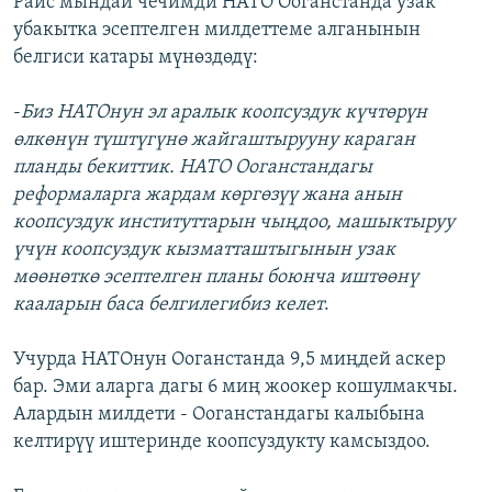
Райс мындай чечимди НАТО Ооганстанда узак
убакытка эсептелген милдеттеме алганынын
белгиси катары мүнөздөдү:
-
Биз НАТОнун эл аралык коопсуздук күчтөрүн
өлкөнүн түштүгүнө жайгаштырууну караган
планды бекиттик. НАТО Ооганстандагы
реформаларга жардам көргөзүү жана анын
коопсуздук институттарын чыңдоо, машыктыруу
үчүн коопсуздук кызматташтыгынын узак
мөөнөткө эсептелген планы боюнча иштөөнү
кааларын баса белгилегибиз келет
.
Учурда НАТОнун Ооганстанда 9,5 миңдей аскер
бар. Эми аларга дагы 6 миң жоокер кошулмакчы.
Алардын милдети - Ооганстандагы калыбына
келтирүү иштеринде коопсуздукту камсыздоо.