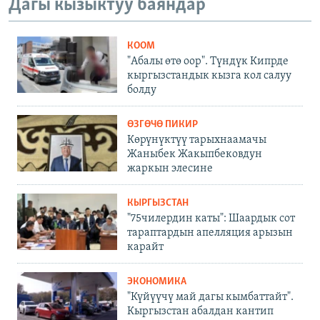
Дагы кызыктуу баяндар
КООМ
"Абалы өтө оор". Түндүк Кипрде
кыргызстандык кызга кол салуу
болду
ӨЗГӨЧӨ ПИКИР
Көрүнүктүү тарыхнаамачы
Жаныбек Жакыпбековдун
жаркын элесине
КЫРГЫЗСТАН
"75чилердин каты": Шаардык сот
тараптардын апелляция арызын
карайт
ЭКОНОМИКА
"Күйүүчү май дагы кымбаттайт".
Кыргызстан абалдан кантип