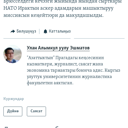
Брюсселдеги кечээги жыйында мындан сырткары
НАТО Ирактын аскер адамдарын машыктыруу
миссиясын кеңейтээри да макулдашылды.
Бөлүшүңүз
Катталыңыз
Улан Алымкул уулу Эшматов
"Азаттыктын" Прагадагы кеңсесинин
кызматкери, журналист, саясат жана
экономика тармактары боюнча адис. Кыргыз
улуттук университетинин журналистика
факультетин аяктаган.
Куржундар
Дүйнө
Саясат