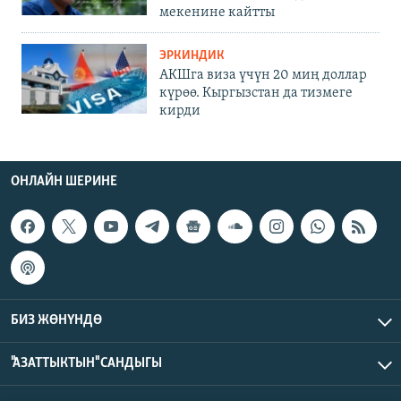
мекенине кайтты
ЭРКИНДИК
АКШга виза үчүн 20 миң доллар
күрөө. Кыргызстан да тизмеге
кирди
ОНЛАЙН ШЕРИНЕ
БИЗ ЖӨНҮНДӨ
"АЗАТТЫКТЫН" САНДЫГЫ