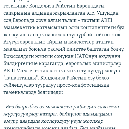
гезитинде Кондолиза Райстын Европадагы
сапарынын алдында жарыяланган эле. Ушундан
соң Европада орун алган талаш – тартыш АКШ
Мамлекеттик катчысынын эски континенттеги бул
жолку иш сапарына көлөкө түшүрбөй койгон жок.
Атүгүл европалык айрым мамлекеттер аталган
маалымат боюнча расмий иликтөө баштаган болчу.
Брюсселдеги жыйын соңунан НАТОнун өкүлүнүн
билдиргенине караганда, европалык министрлер
АКШ Мамлекеттик катчысынын түшүндүрмөсүнө
"канааттанды". Кондолиза Райстын өзү болсо
сүйлөшүүлөр тууралуу пресс-конференцияда
төмөнкүлөрдү белгиледи:
-
Биз баарыбыз өз мамлекеттерибиздин саясатын
жүргүзүүчүлөр катары, бейкүнөө адамдардын
өмүрү, алардын коопсуздугу үчүн жоопкер
экендигибизди моюнга алабыз. Биз мыйзамды