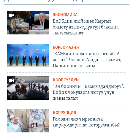
ЭКОНОМИКА
ЕАЭБдин жыйыны: Кыргыз
өкмөтү азык-түлүктүн баасына
тынчсызданат
БОРБОР АЗИЯ
"ЕАЭБдин талаптары сакталбай
жатат". Чолпон-Атадагы саммит,
Пашиняндын сыны
КООПСУЗДУК
"Эң биринчи – камсыздандыруу".
Бийик чокуларга чыгуу үчүн
жаңы талап
КОРРУПЦИЯ
Гемодиализ чыры: акча
маркумдарга да которулганбы?