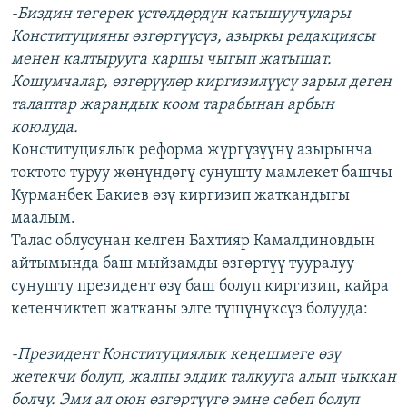
-Биздин тегерек үстөлдөрдүн катышуучулары
Конституцияны өзгөртүүсүз, азыркы редакциясы
менен калтырууга каршы чыгып жатышат.
Кошумчалар, өзгөрүүлөр киргизилүүсү зарыл деген
талаптар жарандык коом тарабынан арбын
коюлуда.
Конституциялык реформа жүргүзүүнү азырынча
токтото туруу жөнүндөгү сунушту мамлекет башчы
Курманбек Бакиев өзү киргизип жаткандыгы
маалым.
Талас облусунан келген Бахтияр Камалдиновдын
айтымында баш мыйзамды өзгөртүү тууралуу
сунушту президент өзү баш болуп киргизип, кайра
кетенчиктеп жатканы элге түшүнүксүз болууда:
-Президент Конституциялык кеңешмеге өзү
жетекчи болуп, жалпы элдик талкууга алып чыккан
болчу. Эми ал оюн өзгөртүүгө эмне себеп болуп