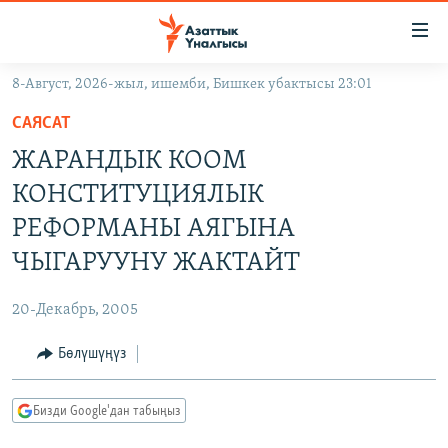
Линктер
Мазмунга
өтүңүз
8-Август, 2026-жыл, ишемби, Бишкек убактысы 23:01
Навигацияга
ЖАҢЫЛЫКТАР
өтүңүз
САЯСАТ
КЫРГЫЗСТАН
Издөөгө
ЖАРАНДЫК КООМ
салыңыз
ДҮЙНӨ
КЫРГЫЗСТАН
КОНСТИТУЦИЯЛЫК
УКРАИНА
САЯСАТ
ДҮЙНӨ
РЕФОРМАНЫ АЯГЫНА
АТАЙЫН ИЛИКТӨӨ
ЭКОНОМИКА
БОРБОР АЗИЯ
ЧЫГАРУУНУ ЖАКТАЙТ
ТВ ПРОГРАММАЛАР
МАДАНИЯТ
20-Декабрь, 2005
ПОДКАСТ
БҮГҮН АЗАТТЫКТА
Бөлүшүңүз
ӨЗГӨЧӨ ПИКИР
ЭКСПЕРТТЕР ТАЛДАЙТ
БИЗ ЖАНА ДҮЙНӨ
Русский
Бизди Google'дан табыңыз
ДАНИСТЕ