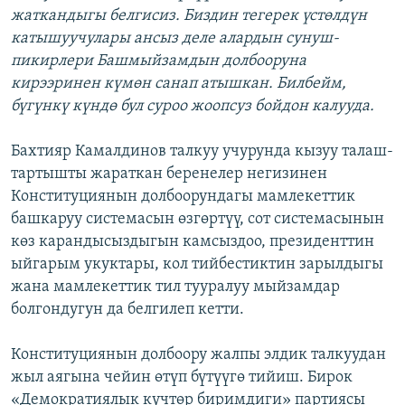
жаткандыгы белгисиз. Биздин тегерек үстөлдүн
катышуучулары ансыз деле алардын сунуш-
пикирлери Башмыйзамдын долбооруна
кирээринен күмөн санап атышкан. Билбейм,
бүгүнкү күндө бул суроо жоопсуз бойдон калууда.
Бахтияр Камалдинов талкуу учурунда кызуу талаш-
тартышты жараткан беренелер негизинен
Конституциянын долбоорундагы мамлекеттик
башкаруу системасын өзгөртүү, сот системасынын
көз карандысыздыгын камсыздоо, президенттин
ыйгарым укуктары, кол тийбестиктин зарылдыгы
жана мамлекеттик тил тууралуу мыйзамдар
болгондугун да белгилеп кетти.
Конституциянын долбоору жалпы элдик талкуудан
жыл аягына чейин өтүп бүтүүгө тийиш. Бирок
«Демократиялык күчтөр биримдиги» партиясы