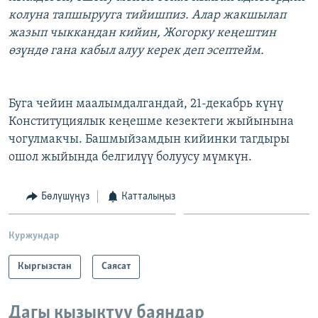
колуна тапшырууга тийишпиз. Алар жакшылап
жазып чыккандан кийин, Жогорку кеңештин
өзүндө гана кабыл алуу керек деп эсептейм.
Буга чейин маалымдалгандай, 21-декабрь күнү
Конституциялык кеңешме кезектеги жыйынына
чогулмакчы. Башмыйзамдын кийинки тагдыры
ошол жыйында белгилүү болуусу мүмкүн.
Бөлүшүңүз
Катталыңыз
Куржундар
Кыргызстан
Саясат
Дагы кызыктуу баяндар