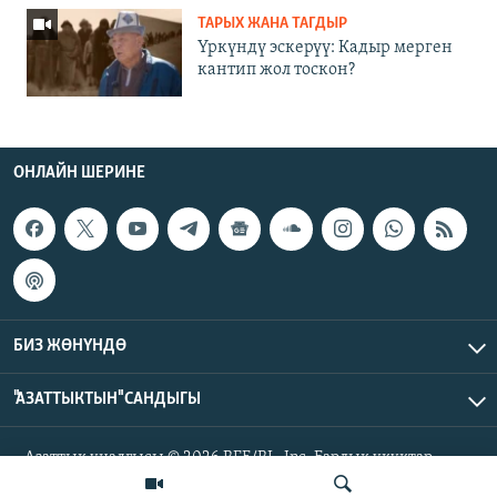
ТАРЫХ ЖАНА ТАГДЫР
Үркүндү эскерүү: Кадыр мерген
кантип жол тоскон?
ОНЛАЙН ШЕРИНЕ
БИЗ ЖӨНҮНДӨ
"АЗАТТЫКТЫН" САНДЫГЫ
Азаттык үналгысы © 2026 RFE/RL, Inc. Бардык укуктар
корголгон.