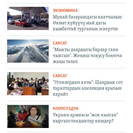
ЭКОНОМИКА
Мунай базарындагы каатчылык:
Өкмөт күйүүчү май дагы
кымбаттай турганын эскертти
САЯСАТ
"Мыкты даярдыгы барлар гана
чыксын". Жеңиш чокусу боюнча
жаңы талап
САЯСАТ
"75чилердин каты": Шаардык сот
тараптардын апелляция арызын
карайт
КООПСУЗДУК
Украин армиясы "жок кылган"
кыргызстандыктар кимдер?