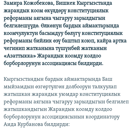
Замира Кожобекова, Бишкек Кыргызстанда
ОНЛАЙН ШЕРИНЕ
ЭЖЕ-СИҢДИЛЕР
жарандык коом өкүлдөрү конституциялык
АЗАТТЫК+
реформаны аягына чыгаруу зарылдыгын
белгилешүүдө. Өлкөнүн бардык аймактарында
ЫҢГАЙСЫЗ СУРООЛОР
коомчулуктун басымдуу бөлүгү конституциялык
реформаны бийлик өзү баштап коюп, кайра артка
ЭЕ/АРнун бардык сайттары
чегинип жатканына түшүнбөй жатканын
«Азаттыкка» Жарандык коомду колдоо
борборлорунун ассоциациясы билдирди.
Кыргызстандын бардык аймактарында Баш
мыйзамдын өзгөртүлгөн долбоорун талкуулап
жатышкан жарандык уюмдар конституциялык
реформаны аягына чыгаруу зарылдыгын белгилеп
жатышкандыгын Жарандык коомду колдоо
борборлорунун ассоцициясынын координатору
Аида Курбанова билдирди: