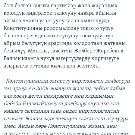
баш болгон саясий партиялар жана жарандык
коомдун лидерлери талкууну январь айынын
аягына чейин улантууну талап кылышууда.
Конституцияны реформалоону токтото туруу
боюнча президенттин сунушу коомчулуктун
айрым бөлүгүнүн арасында колдоо таап жатканы
белгилүү. Мисалы, саясатчы Жолборс Жоробеков
Башмыйзамга чукул өзгөртүүлөрдү киргизүүгө
азырынча эртелик кылат деп эсептейт.:
-Конституциянын өзгөртүү киргизилген долбоорун
тез арада же 2006-жылдын жазына чейин кабыл
ала коелу деген пикирлерге мен каршымын.
Себеби Башмыйзамдын долбоору окуп чыккан
кишиге сыртынан гана оңдоо киргизилгенсип
сезилет. Жалпы элди талкууга салгандын өзү туура
эмес. Андан көрө Конституцияны жазып, аны
изилдеген, ошону менен оокат кылган адистердин