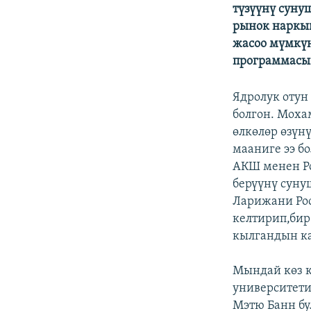
ЭЖЕ-СИҢДИЛЕР
түзүүнү суну
рынок наркын
АЗАТТЫК+
жасоо мүмкүн
ЫҢГАЙСЫЗ СУРООЛОР
программасы
Ядролук оту
болгон. Моха
өлкөлөр өзүн
мааниге ээ б
АКШ менен Ро
берүүнү суну
Ларижани Ро
келтирип,бир
кылгандын ка
Мындай көз к
университети
Мэтю Банн бу