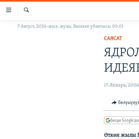
Линктер
Мазмунга
өтүңүз
Издөө
7-Август, 2026-жыл, жума, Бишкек убактысы 00:01
ЖАҢЫЛЫКТАР
Навигацияга
өтүңүз
САЯСАТ
КЫРГЫЗСТАН
Издөөгө
ЯДРО
ДҮЙНӨ
КЫРГЫЗСТАН
салыңыз
УКРАИНА
САЯСАТ
ДҮЙНӨ
ИДЕЯ
АТАЙЫН ИЛИКТӨӨ
ЭКОНОМИКА
БОРБОР АЗИЯ
ТВ ПРОГРАММАЛАР
МАДАНИЯТ
17-Январь, 200
ПОДКАСТ
БҮГҮН АЗАТТЫКТА
Бөлүшүңү
ӨЗГӨЧӨ ПИКИР
ЭКСПЕРТТЕР ТАЛДАЙТ
БИЗ ЖАНА ДҮЙНӨ
Бизди Google'д
ДАНИСТЕ
Өткөн жылы 