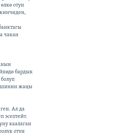
 өлкө отун
Экинчиден,
 банктагы
а чакан
Анын
үйнөдө бардык
 болуп
у ишинин жаңы
ген. Ал да
п эсептейт.
ууну каалаган
ролук отун