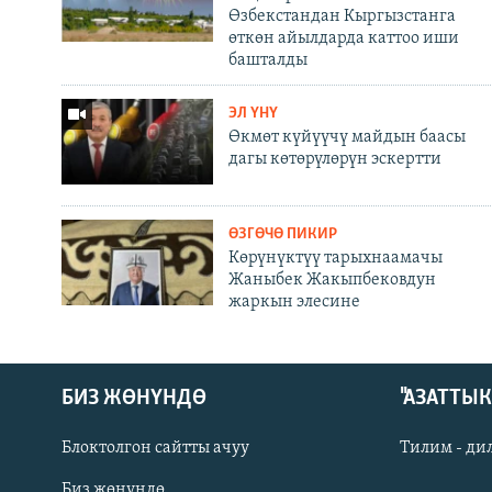
Өзбекстандан Кыргызстанга
өткөн айылдарда каттоо иши
башталды
ЭЛ ҮНҮ
Өкмөт күйүүчү майдын баасы
дагы көтөрүлөрүн эскертти
ӨЗГӨЧӨ ПИКИР
Көрүнүктүү тарыхнаамачы
Жаныбек Жакыпбековдун
жаркын элесине
БИЗ ЖӨНҮНДӨ
"АЗАТТЫ
Блоктолгон сайтты ачуу
Тилим - ди
Биз жөнүндө