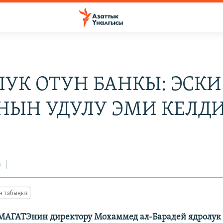
ЛУК ОТУН БАНКЫ: ЭСКИ
НЫН УДУЛУ ЭМИ КЕЛД
6
з
ан табыңыз
МАГАТЭнин директору Мохаммед ал-Барадей ядролук 