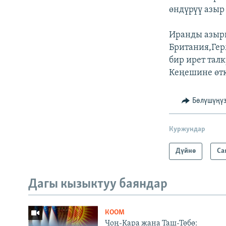
өндүрүү азыр
Иранды азыры
Британия,Ге
бир ирет тал
Кеңешине өтк
Бөлүшүңү
Куржундар
Дүйнө
Са
Дагы кызыктуу баяндар
КООМ
Чоң-Кара жана Таш-Төбө: