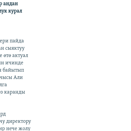
р андан
лук курал
ери пайда
ан сыяктуу
 өтө актуал
ын ичинде
ан байытып
шчысы Али
лга
өз каранды
ард
чу директору
ир нече жолу