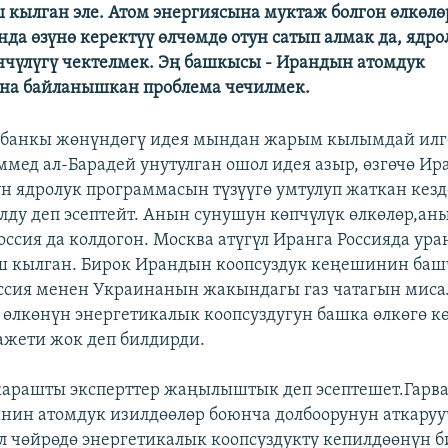
ш кылган эле. Атом энергиясына муктаж болгон өлкөлө
да өзүнө керектүү өлчөмдө отун сатып алмак да, ядро
чүлүгү чектелмек. Эң башкысы - Ирандын атомдук
на байланышкан проблема чечилмек.
н банкы жөнүндөгү идея мындан жарым кылымдай илг
ммед ал-Барадей унутулган ошол идея азыр, өзгөчө Ир
үн ядролук программасын түзүүгө умтулуп жаткан кезде
олду деп эсептейт. Анын сунушун көпчүлүк өлкөлөр,ан
ссия да колдогон. Москва атүгүл Иранга Россияда ур
ш кылган. Бирок Ирандын коопсуздук кеңешинин ба
ссия менен Украинанын жакындагы газ чатагын миса
 өлкөнүн энергетикалык коопсуздугун башка өлкөгө к
жети жок деп билдирди.
арашты эксперттер жаңылыштык деп эсептешет.Гарв
нин атомдук изилдөөлөр боюнча долбоорунун аткаруу
л чөйрөдө энергетикалык коопсуздукту кепилдөөнүн б