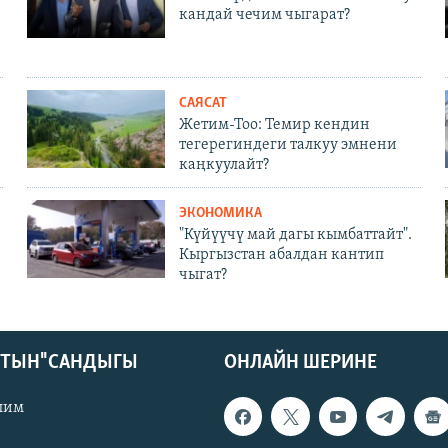
кандай чечим чыгарат?
САЯСАТ
Жетим-Тоо: Темир кендин
тегерегиндеги талкуу эмнени
каңкуулайт?
ЭКОНОМИКА
"Күйүүчү май дагы кымбаттайт".
Кыргызстан абалдан кантип
чыгат?
КТЫН" САНДЫГЫ
ОНЛАЙН ШЕРИНЕ
лим