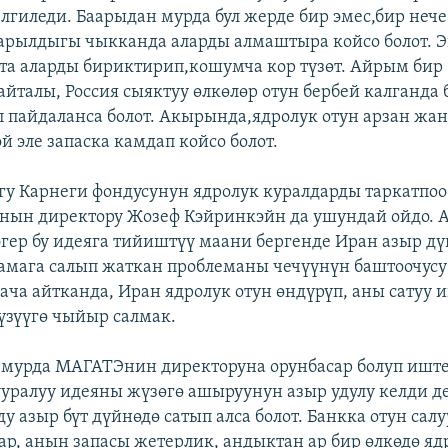
лгиледи. Баарыдан мурда бул жерде бир эмес,бир нече
зарылдыгы чыкканда аларды алмаштыра койсо болот. 
а аларды бириктирип,кошумча кор түзөт. Айрым бир
айталы, Россия сыяктуу өлкөлөр отун бербей калганда
п пайдаланса болот. Акырында,ядролук отун арзан жан
й эле запаска камдап койсо болот.
у Карнеги фондусунун ядролук куралдарды таркатпоо
нын директору Жозеф Кэйринкэйн да ушундай ойдо. 
гер бу идеяга тийиштүү маани бергенде Иран азыр д
амага салып жаткан проблеманы чечүүнүн баштоочусу
ача айтканда, Иран ядролук отун өндүрүп, аны сату
үзүүгө чыйыр салмак.
 мурда МАГАТЭнин директоруна орунбасар болуп иште
ууралуу идеяны жүзөгө ашыруунун азыр удулу келди де
у азыр бүт дүйнөдө сатып алса болот. Банкка отун сал
бар, анын запасы жетерлик, андыктан ар бир өлкөдө яд