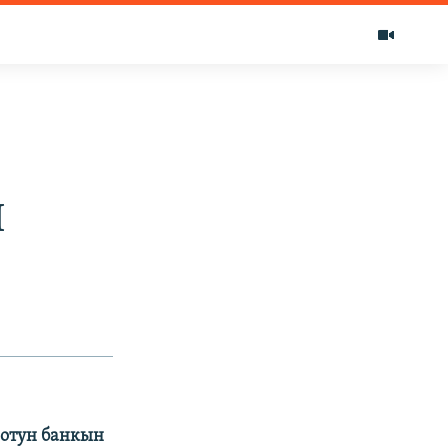
И
отун банкын