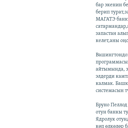
бар экенин бе
берип турат,
МАГАТЭ банкт
сатармандар,
запастан алы
келет,аны оңо
Вашингтондог
программасы
айтымында, э
элдерди камт
калмак. Башк
системасын т
Бруно Пеллод
отун банкы т
Ядролук отунд
көп өлкөлөр 