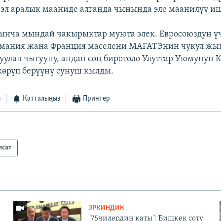
 эл аралык мааниде алганда чынында эле маанилүү иш
нча мындай чакырыктар муюта элек. Евросоюздун үч
рмания жана Франция маселени МАГАТЭнин чукул жы
куулап чыгууну, андан соң биротоло Улуттар Уюмунун 
өрүп берүүнү сунуш кылды.
з
Катталыңыз
Принтер
ясат
ЭРКИНДИК
"75чилердин каты": Бишкек соту