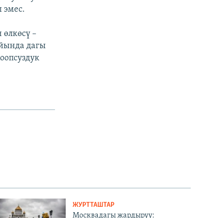
 эмес.
 өлкөсү –
йында дагы
Коопсуздук
ЖУРТТАШТАР
Москвадагы жардыруу: