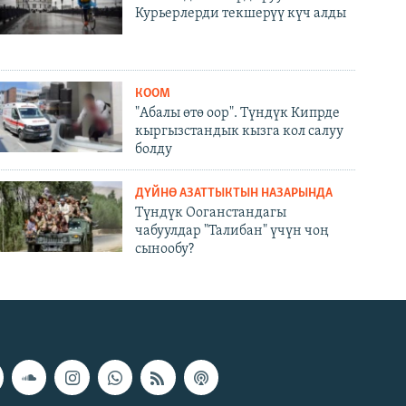
Курьерлерди текшерүү күч алды
КООМ
"Абалы өтө оор". Түндүк Кипрде
кыргызстандык кызга кол салуу
болду
ДҮЙНӨ АЗАТТЫКТЫН НАЗАРЫНДА
Түндүк Ооганстандагы
чабуулдар "Талибан" үчүн чоң
сынообу?