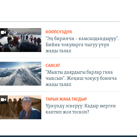
КООПСУЗДУК
"Эң биринчи – камсыздандыруу".
Бийик чокуларга чыгуу үчүн
жаңы талап
САЯСАТ
"Мыкты даярдыгы барлар гана
чыксын". Жеңиш чокусу боюнча
жаңы талап
ТАРЫХ ЖАНА ТАГДЫР
Үркүндү эскерүү: Кадыр мерген
кантип жол тоскон?