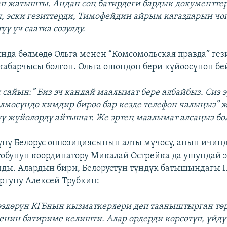
п жатышты. Андан соң батирдеги бардык документтер
, эски гезиттерди, Тимофейдин айрым кагаздарын чо
ү үч саатка созулду.
нда бөлмөдө Ольга менен “Комсомольская правда” ге
абарчысы болгон. Ольга ошондон бери күйөөсүнөн бе
 сайын:” Биз эч кандай маалымат бере албайбыз. Сиз э
өлмөсүндө кимдир бирөө бар кезде телефон чалыңыз” 
үү жүйөлөрдү айтышат. Же эртең маалымат алсаңыз бо
ү Белорус оппозициясынын алты мүчөсү, анын ичин
тобунун координатору Микалай Острейка да ушундай 
ды. Алардын бири, Белорустун түндүк батышындагы 
гуну Алексей Трубкин:
 өздөрүн КГБнын кызматкерлери деп тааныштырган төр
енин батириме келишти. Алар ордерди көрсөтүп, үйдү