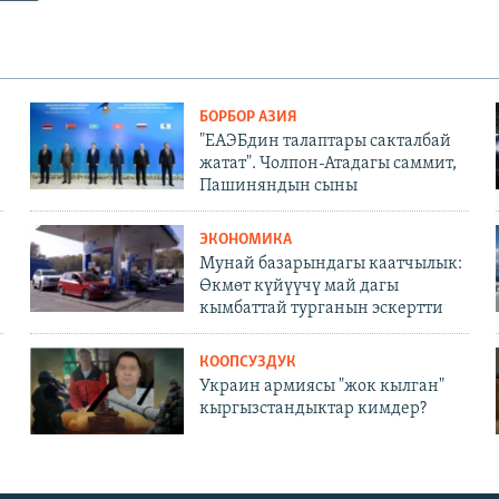
БОРБОР АЗИЯ
"ЕАЭБдин талаптары сакталбай
жатат". Чолпон-Атадагы саммит,
Пашиняндын сыны
ЭКОНОМИКА
Мунай базарындагы каатчылык:
Өкмөт күйүүчү май дагы
кымбаттай турганын эскертти
КООПСУЗДУК
Украин армиясы "жок кылган"
кыргызстандыктар кимдер?