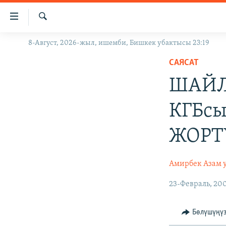
Линктер
Мазмунга
өтүңүз
Издөө
8-Август, 2026-жыл, ишемби, Бишкек убактысы 23:19
ЖАҢЫЛЫКТАР
Навигацияга
өтүңүз
САЯСАТ
КЫРГЫЗСТАН
Издөөгө
ШАЙЛ
ДҮЙНӨ
КЫРГЫЗСТАН
салыңыз
УКРАИНА
САЯСАТ
ДҮЙНӨ
КГБс
АТАЙЫН ИЛИКТӨӨ
ЭКОНОМИКА
БОРБОР АЗИЯ
ЖОРТ
ТВ ПРОГРАММАЛАР
МАДАНИЯТ
ПОДКАСТ
БҮГҮН АЗАТТЫКТА
Амирбек Азам 
ӨЗГӨЧӨ ПИКИР
ЭКСПЕРТТЕР ТАЛДАЙТ
23-Февраль, 20
БИЗ ЖАНА ДҮЙНӨ
ДАНИСТЕ
Бөлүшүңү