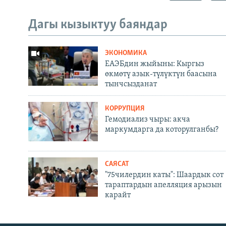
Дагы кызыктуу баяндар
ЭКОНОМИКА
ЕАЭБдин жыйыны: Кыргыз
өкмөтү азык-түлүктүн баасына
тынчсызданат
КОРРУПЦИЯ
Гемодиализ чыры: акча
маркумдарга да которулганбы?
САЯСАТ
"75чилердин каты": Шаардык сот
тараптардын апелляция арызын
карайт