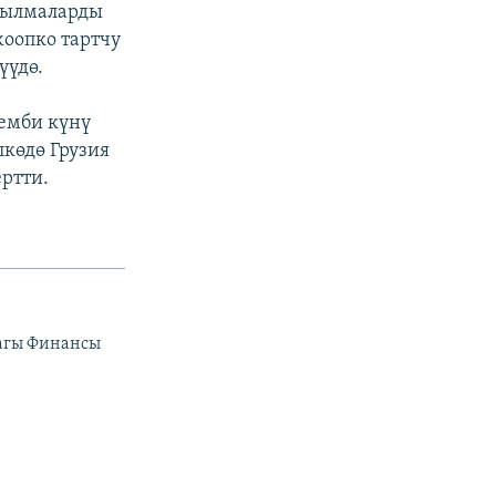
асылмаларды
оопко тартчу
үүдө.
емби күнү
көдө Грузия
ртти.
дагы Финансы