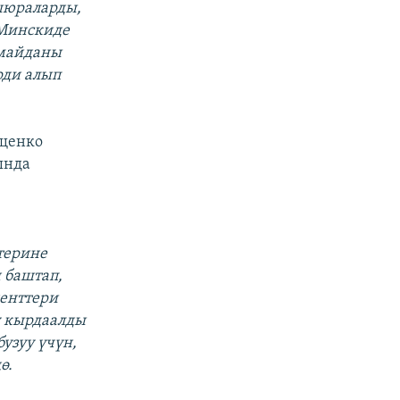
шюраларды,
 Минскиде
 майданы
рди алып
ащенко
ында
терине
 баштап,
ненттери
 кырдаалды
узуу үчүн,
ө.