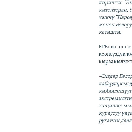
киришти. “Эм
китептерди, 
чыкчу “Народ
менен Белору
кетишти.
КГБнын оппо
коопсуздук к
кыраакылыкты
-Сиздер Бело
кабардарсызд
кийлигишүүгө
экстремистти
жеңишке мый
курчутуу үчү
руханий дөөл