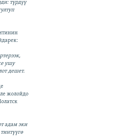
ди: түрдүү
гултуп
зитинин
йдарек:
ртерээк,
же ушу
лот дешет.
де
эле жолойдо
Полатск
т адам эки
 тинтүүгө