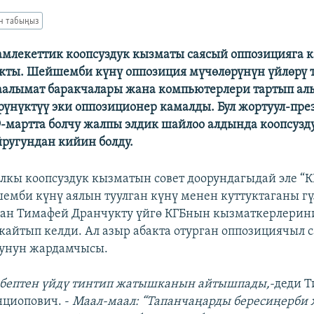
ан табыңыз
амлекеттик коопсуздук кызматы саясый оппозицияга
кты. Шейшемби күнү оппозиция мүчөлөрүнүн үйлөрү 
аалымат баракчалары жана компьютерлери тартып а
үнүктүү эки оппозиционер камалды. Бул жортуул-пре
-мартта болчу жалпы элдик шайлоо алдында коопсузд
йругундан кийин болду.
алкы коопсуздук кызматын совет доорундагыдай эле “К
емби күнү аялын туулган күнү менен куттуктаганы гү
кан Тимафей Дранчукту үйгө КГБнын кызматкерлерин
кайтып келди. Ал азыр абакта отурган оппозициячыл 
унун жардамчысы.
ебептен үйдү тинтип жатышканын айтышпады,-
деди 
нциопович. -
Маал-маал: “Тапанчаңарды бересиңерби 