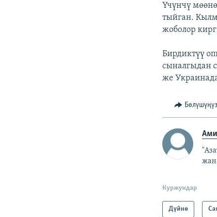
Үчүнчү мөөнө
тыйган. Кылм
жоболор кирг
Бирдиктүү о
сыналгыдан с
же Украинада
Бөлүшүңү
Ами
"Аз
жан
Куржундар
Дүйнө
Са