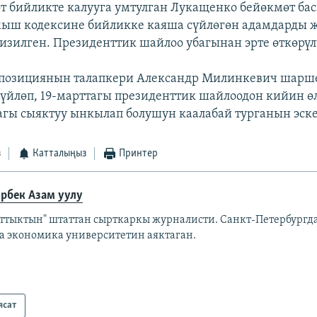
т бийликте калууга умтулган Лукащенко бейөкмөт б
ыш кодексине бийликке каяша сүйлөгөн адамдарды ж
изилген. Президенттик шайлоо убагынан эрте өткөрүл
ппозициянын талапкери Александр Милинкевич шарш
үйлөп, 19-марттагы президенттик шайлоодон кийин өл
гы сыяктуу ынкылап болушун каалабай турганын эске
з
Катталыңыз
Принтер
рбек Азам уулу
аттыктын" штаттан сырткаркы журналисти. Санкт-Петербург
а экономика университетин аяктаган.
ясат