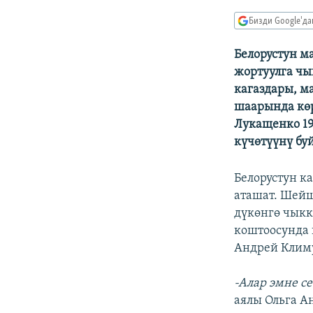
ЭЖЕ-СИҢДИЛЕР
Бизди Google'д
АЗАТТЫК+
ЫҢГАЙСЫЗ СУРООЛОР
Белорустун м
жортуулга чы
кагаздары, м
шаарында көр
Лукащенко 19
күчөтүүнү бу
Белорустун к
аташат. Шейш
дүкөнгө чык
коштоосунда 
Андрей Клим
-Алар эмне с
аялы Ольга А