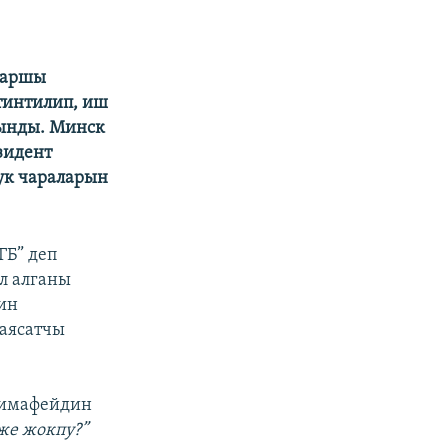
 каршы
тинтилип, иш
лынды. Минск
зидент
ук чараларын
ГБ” деп
л алганы
ин
саясатчы
Тимафейдин
же жокпу?”