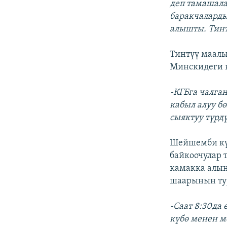
деп тамашала
баракчаларды
алышты. Тинтү
Тинтүү маалы
Минскидеги к
-КГБга чалган
кабыл алуу б
сыяктуу түрд
Шейшемби күн
байкоочулар 
камакка алын
шаарынын тур
-Саат 8:30да
күбө менен м