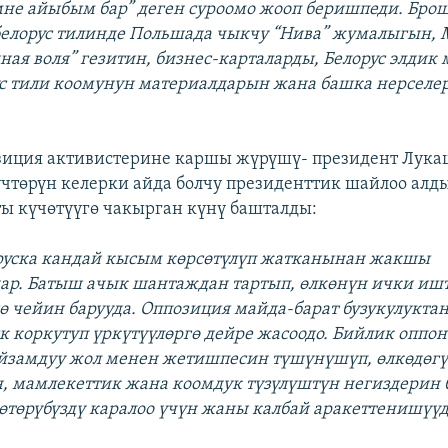
не айыбым бар” деген суроомо жооп беришпеди. Бро
белорус тилинде Польшада чыкчу “Нива” жумалыгын,
ная воля” гезитин, бизнес-карталарды, Белорус элдик
с тили коомунун материалдарын жана башка нерселе
зиция активистерине каршы жүрүшү- президент Лук
үчтөрүн келерки айда болчу президенттик шайлоо алд
 күчөтүүгө чакырган күнү башталды:
руска кандай кысым көрсөтүлүп жатканынан жакшы
ар. Батыш ачык шантаждан тартып, өлкөнүн ички иш
 чейин барууда. Оппозиция майда-барат бузукулуктан
к коркутуп үркүтүүлөргө дейре жасоодо. Бийлик оппо
замдуу жол менен жетишпесин түшүнүшүп, өлкөдөгү
н, мамлекеттик жана коомдук түзүлүштүн негиздерин б
өтөрүбүздү каралоо үчүн жаны калбай аракеттенишүүд