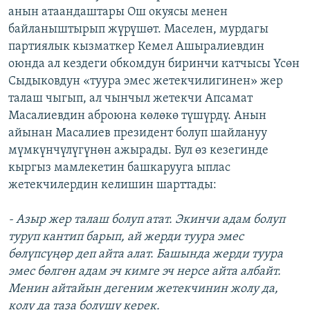
анын атаандаштары Ош окуясы менен
байланыштырып жүрүшөт. Маселен, мурдагы
партиялык кызматкер Кемел Ашыралиевдин
оюнда ал кездеги обкомдун биринчи катчысы Үсөн
Сыдыковдун «туура эмес жетекчилигинен» жер
талаш чыгып, ал чынчыл жетекчи Апсамат
Масалиевдин аброюна көлөкө түшүрдү. Анын
айынан Масалиев президент болуп шайлануу
мүмкүнчүлүгүнөн ажырады. Бул өз кезегинде
кыргыз мамлекетин башкарууга ыплас
жетекчилердин келишин шарттады:
- Азыр жер талаш болуп атат. Экинчи адам болуп
туруп кантип барып, ай жерди туура эмес
бөлүпсүңөр деп айта алат. Башында жерди туура
эмес бөлгөн адам эч кимге эч нерсе айта албайт.
Менин айтайын дегеним жетекчинин жолу да,
колу да таза болушу керек.