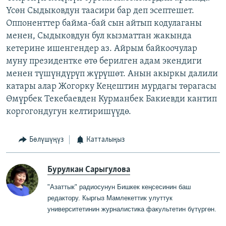
Үсөн Сыдыковдун таасири бар деп эсептешет.
Оппоненттер байма-бай сын айтып кодулаганы
менен, Сыдыковдун бул кызматтан жакында
кетерине ишенгендер аз. Айрым байкоочулар
муну президентке өтө берилген адам экендиги
менен түшүндүрүп жүрүшөт. Анын акыркы далили
катары алар Жогорку Кеңештин мурдагы төрагасы
Өмүрбек Текебаевден Курманбек Бакиевди кантип
коргогондугун келтиришүүдө.
Бөлүшүңүз
Катталыңыз
Бурулкан Сарыгулова
"Азаттык" радиосунун Бишкек кеңсесинин баш
редактору
.
Кыргыз Мамлекеттик
у
луттук
университетинин журналистика факультетин бүтүргө
н
.