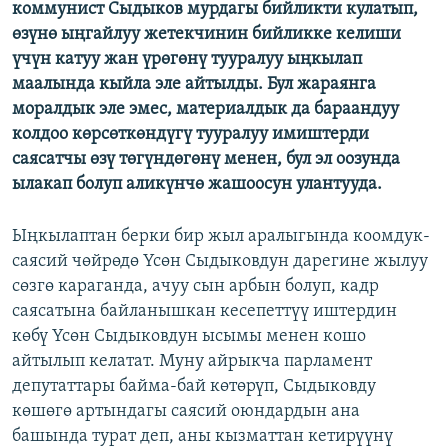
коммунист Сыдыков мурдагы бийликти кулатып,
өзүнө ыңгайлуу жетекчинин бийликке келиши
үчүн катуу жан үрөгөнү тууралуу ыңкылап
маалында кыйла эле айтылды. Бул жараянга
моралдык эле эмес, материалдык да бараандуу
колдоо көрсөткөндүгү тууралуу имиштерди
саясатчы өзү төгүндөгөнү менен, бул эл оозунда
ылакап болуп аликүнчө жашоосун улантууда.
Ыңкылаптан берки бир жыл аралыгында коомдук-
саясий чөйрөдө Үсөн Сыдыковдун дарегине жылуу
сөзгө караганда, ачуу сын арбын болуп, кадр
саясатына байланышкан кесепеттүү иштердин
көбү Үсөн Сыдыковдун ысымы менен кошо
айтылып келатат. Муну айрыкча парламент
депутаттары байма-бай көтөрүп, Сыдыковду
көшөгө артындагы саясий оюндардын ана
башында турат деп, аны кызматтан кетирүүнү