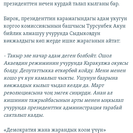
президенттен нечен курдай талап кылганы бар.
Бирок, президенттин карамагындагы адам укугун
коргоо комиссиясынын башчысы Турсунбек Акун
бийлик алмашуу учурунда Сыдыковдун
көкжалдыгы көп жерде ишке жараганын айтат:
- Такыр эле начар адам деген болбойт. Ошол
Акаевдин режиминин учурунда Каракулжа окуясы
болду. Депутаттыкка өткөрбөй койду. Мени менен
кошо үч күн камалып чыкты. Ушунун баарына
көкжалдык кылып чыдап келди да. Март
революциясына чоң эмгек сиңирди. Анан ал
кишинин тажрыйбасынын арты менен ыңкылап
учурунда президенттик администрация тарабай
сакталып калды.
«Демократия жана жарандык коом үчүн»