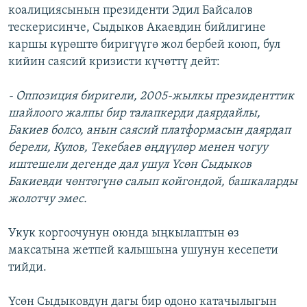
коалициясынын президенти Эдил Байсалов
тескерисинче, Сыдыков Акаевдин бийлигине
каршы күрөштө биригүүгө жол бербей коюп, бул
кийин саясий кризисти күчөттү дейт:
- Оппозиция биригели, 2005-жылкы президенттик
шайлоого жалпы бир талапкерди даярдайлы,
Бакиев болсо, анын саясий платформасын даярдап
берели, Кулов, Текебаев өңдүүлөр менен чогуу
иштешели дегенде дал ушул Үсөн Сыдыков
Бакиевди чөнтөгүнө салып койгондой, башкаларды
жолотчу эмес.
Укук коргоочунун оюнда ыңкылаптын өз
максатына жетпей калышына ушунун кесепети
тийди.
Үсөн Сыдыковдун дагы бир одоно катачылыгын