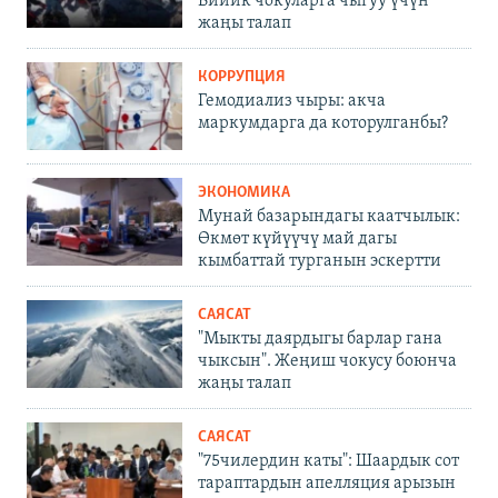
Бийик чокуларга чыгуу үчүн
жаңы талап
КОРРУПЦИЯ
Гемодиализ чыры: акча
маркумдарга да которулганбы?
ЭКОНОМИКА
Мунай базарындагы каатчылык:
Өкмөт күйүүчү май дагы
кымбаттай турганын эскертти
САЯСАТ
"Мыкты даярдыгы барлар гана
чыксын". Жеңиш чокусу боюнча
жаңы талап
САЯСАТ
"75чилердин каты": Шаардык сот
тараптардын апелляция арызын