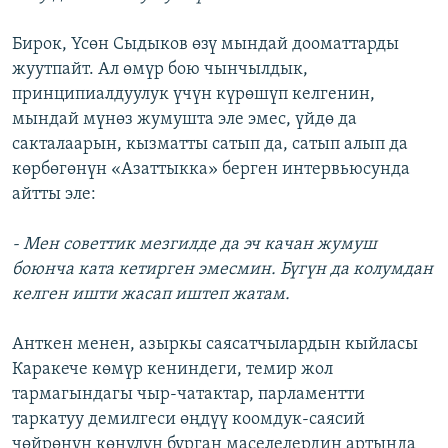
Бирок, Үсөн Сыдыков өзү мындай дооматтарды
жуутпайт. Ал өмүр бою чынчылдык,
принципиалдуулук үчүн күрөшүп келгенин,
мындай мүнөз жумушта эле эмес, үйдө да
сакталаарын, кызматты сатып да, сатып алып да
көрбөгөнүн «Азаттыкка» берген интервьюсунда
айтты эле:
- Мен советтик мезгилде да эч качан жумуш
боюнча ката кетирген эмесмин. Бүгүн да колумдан
келген ишти жасап иштеп жатам.
Анткен менен, азыркы саясатчылардын кыйласы
Каракече көмүр кениндеги, темир жол
тармагындагы чыр-чатактар, парламентти
таркатуу демилгеси өңдүү коомдук-саясий
чөйрөнүн көңүлүн бурган маселелердин артында