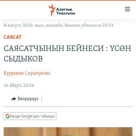
Линктер
Мазмунга
өтүңүз
8-Август, 2026-жыл, ишемби, Бишкек убактысы 22:54
Навигацияга
ЖАҢЫЛЫКТАР
өтүңүз
САЯСАТ
КЫРГЫЗСТАН
Издөөгө
САЯСАТЧЫНЫН БЕЙНЕСИ : ҮСӨН
салыңыз
ДҮЙНӨ
КЫРГЫЗСТАН
СЫДЫКОВ
УКРАИНА
САЯСАТ
ДҮЙНӨ
Бурулкан Сарыгулова
АТАЙЫН ИЛИКТӨӨ
ЭКОНОМИКА
БОРБОР АЗИЯ
14-Март, 2006
ТВ ПРОГРАММАЛАР
МАДАНИЯТ
ПОДКАСТ
БҮГҮН АЗАТТЫКТА
Бөлүшүңүз
ӨЗГӨЧӨ ПИКИР
ЭКСПЕРТТЕР ТАЛДАЙТ
Бизди Google'дан табыңыз
БИЗ ЖАНА ДҮЙНӨ
Русский
ДАНИСТЕ