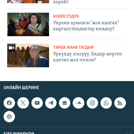
карайт
КООПСУЗДУК
Украин армиясы "жок кылган"
кыргызстандыктар кимдер?
ТАРЫХ ЖАНА ТАГДЫР
Үркүндү эскерүү: Кадыр мерген
кантип жол тоскон?
ОНЛАЙН ШЕРИНЕ