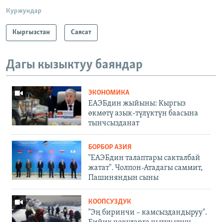
Куржундар
Кыргызстан
Саясат
Дагы кызыктуу баяндар
ЭКОНОМИКА
ЕАЭБдин жыйыны: Кыргыз
өкмөтү азык-түлүктүн баасына
тынчсызданат
БОРБОР АЗИЯ
"ЕАЭБдин талаптары сакталбай
жатат". Чолпон-Атадагы саммит,
Пашиняндын сыны
КООПСУЗДУК
"Эң биринчи – камсыздандыруу".