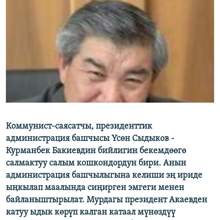
ОНЛАЙН ШЕРИНЕ
ЭЖЕ-СИҢДИЛЕР
АЗАТТЫК+
ЫҢГАЙСЫЗ СУРООЛОР
ЭЕ/АРнун бардык сайттары
Коммунист-саясатчы, президенттик
администрация башчысы Үсөн Сыдыков -
Курманбек Бакиевдин бийлигин бекемдөөгө
салмактуу салым кошкондордун бири. Анын
администрация башчылыгына келиши эң ириде
ыңкылап маалында сиңирген эмгеги менен
байланыштырылат. Мурдагы президент Акаевден
катуу ыдык көрүп калган катаал мүнөздүү