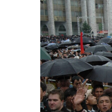
ЭЖЕ-СИҢДИЛЕР
АЗАТТЫК+
ЫҢГАЙСЫЗ СУРООЛОР