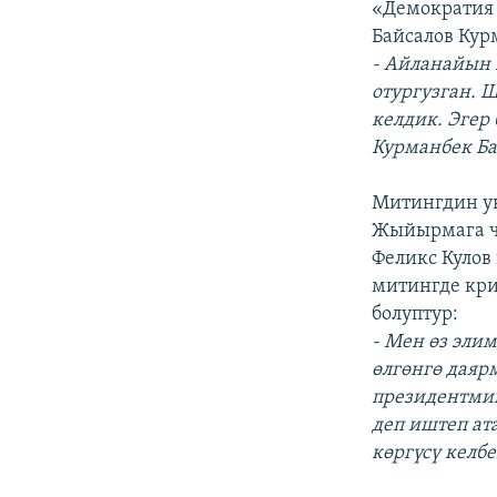
«Демократия 
Байсалов Кур
- Айланайын 
отургузган. 
келдик. Эгер
Курманбек Ба
Митингдин ую
Жыйырмага ч
Феликс Кулов
митингде кр
болуптур:
- Мен өз эли
өлгөнгө даяр
президентми
деп иштеп ата
көргүсү келбе