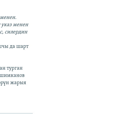
е
 менен.
 указ менен
с, силердин
шчы да шарт
ан турган
Эшимканов
өөрүн жарыя