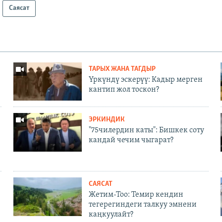
Саясат
ТАРЫХ ЖАНА ТАГДЫР
Үркүндү эскерүү: Кадыр мерген
кантип жол тоскон?
ЭРКИНДИК
"75чилердин каты": Бишкек соту
кандай чечим чыгарат?
САЯСАТ
Жетим-Тоо: Темир кендин
тегерегиндеги талкуу эмнени
каңкуулайт?