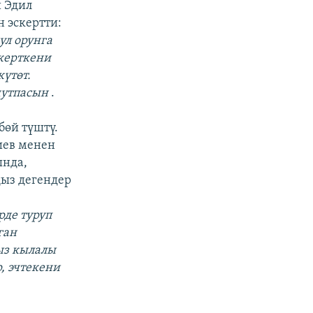
 Эдил
 эскертти:
ул орунга
керткени
күтөт.
унутпасын
.
бөй түштү.
иев менен
ында,
ыз дегендер
рде туруп
ган
ыз кылалы
р, эчтекени