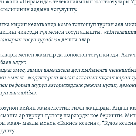
н жана «Пирамида» телеканалынын жактоочулары У
стелигинин алдына чогулушту.
нтка кирип келатканда көзгө топтошуп турган аял ми
 митингчилерди гүл менен тосуп алышты.
«Ынтымакка
чакырып тосуп турабыз»
дешти алар.
лаары менен жамгыр да көнөктөп төгүп кирди. Алгач
баев алды:
 адам эмес, заман алмашсын деп кыймылга чыкканбыз
ин кылык- жоруктарын жасап атканын чыдап карап ту
ык реформа жүрүп авторитардык режим кулап, демок
ун каалайбыз.
 сөзүнөн кийин мамлекеттик гимн жаңырды. Андан к
асманга ар түркүн түстөгү шарларды кое беришти. Ми
ы маал- маалы менен «Бакиев келсин», “Кулов келсин
рушту .