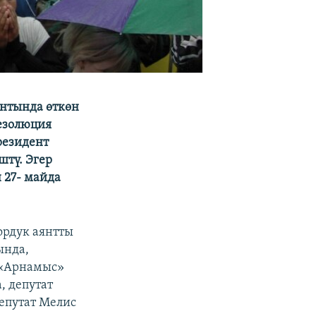
янтында өткөн
резолюция
резидент
штү. Эгер
 27- майда
ордук аянтты
ында,
 «Арнамыс»
, депутат
епутат Мелис