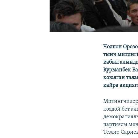
Чолпон Орозо
тынч митингг
кабыл алынды
Курманбек Ба
коюлган тала
кайра акцияг
Митингчилер 
көздөй бет а
демократиял
партиясы мен
Темир Сариев