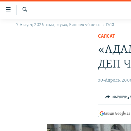
Линктер
Мазмунга
өтүңүз
Издөө
7-Август, 2026-жыл, жума, Бишкек убактысы 17:13
ЖАҢЫЛЫКТАР
Навигацияга
өтүңүз
САЯСАТ
КЫРГЫЗСТАН
Издөөгө
«АДА
ДҮЙНӨ
КЫРГЫЗСТАН
салыңыз
УКРАИНА
САЯСАТ
ДҮЙНӨ
ДЕП 
АТАЙЫН ИЛИКТӨӨ
ЭКОНОМИКА
БОРБОР АЗИЯ
ТВ ПРОГРАММАЛАР
МАДАНИЯТ
30-Апрель, 200
ПОДКАСТ
БҮГҮН АЗАТТЫКТА
Бөлүшүңү
ӨЗГӨЧӨ ПИКИР
ЭКСПЕРТТЕР ТАЛДАЙТ
БИЗ ЖАНА ДҮЙНӨ
Бизди Google'д
ДАНИСТЕ