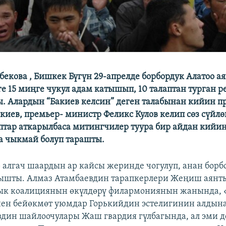
бекова , Бишкек Бүгүн 29-апрелде борбордук Алатоо а
е 15 миңге чукул адам катышып, 10 талаптан турган 
. Алардын “Бакиев келсин” деген талабынан кийин п
киев, премьер- министр Феликс Кулов келип сөз сүйлө
птар аткарылбаса митингчилер туура бир айдан кийин
а чыкмай болуп тарашты.
алгач шаардын ар кайсы жеринде чогулуп, анан борб
лышты. Алмаз Атамбаевдин тарапкерлери Жеңиш аянт
ык коалициянын өкүлдөрү филармониянын жанында,
ен бейөкмөт уюмдар Горькийдин эстелигинин алдына
дин шайлоочулары Жаш гвардия гүлбагында, ал эми д