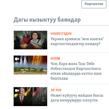
Кыргызстан
Дагы кызыктуу баяндар
КООПСУЗДУК
Украин армиясы "жок кылган"
кыргызстандыктар кимдер?
КООМ
Чоң-Кара жана Таш-Төбө:
Өзбекстандан Кыргызстанга
өткөн айылдарда каттоо иши
башталды
ЭЛ ҮНҮ
Өкмөт күйүүчү майдын баасы
дагы көтөрүлөрүн эскертти