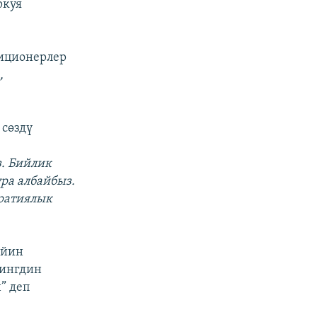
ркуя
лиционерлер
,
 сөздү
. Бийлик
ра албайбыз.
ратиялык
ийин
тингдин
” деп