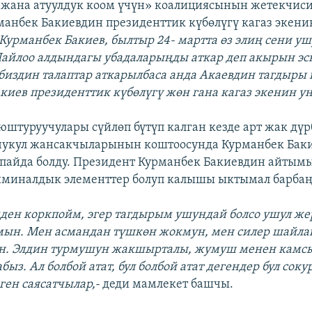
жана атуулдук коом үчүн» коалициясынын жетекчиси
манбек Бакиевдин президенттик күбөлүгү кагаз экенин
Курманбек Бакиев, былтыр 24- мартта өз элиң сени уш
Шайлоо алдындагы убадаларыңды аткар деп акырын эс
 биздин талаптар аткарылбаса анда Акаевдин тагдыры 
киев президенттик күбөлүгү жөн гана кагаз экенин 
штуруучулары сүйлөп бүтүп калган кезде арт жак дүр
укул жансакчыларынын коштоосунда Курманбек Бак
 пайда болду. Президент Курманбек Бакиевдин айтым
иминалдык элементтер болуп калышы ыктымал барбаң
мден коркпойм, эгер тагдырым ушундай болсо ушул же
мын. Мен асмандан түшкөн жокмун, мен силер шайла
н. Элдин турмушун жакшырталы, жумуш менен камс
быз. Ал болбой атат, бул болбой атат дегендер бул соку
ген саясатчылар,-
деди мамлекет башчы.