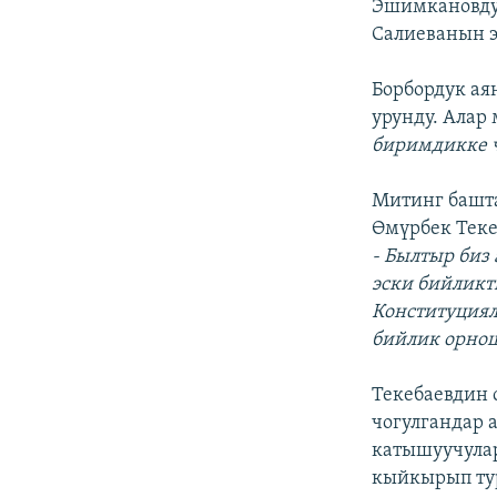
Эшимкановду
Салиеванын э
Борбордук ая
урунду. Алар
биримдикке 
Митинг башта
Өмүрбек Теке
- Былтыр биз
эски бийликт
Конституциял
бийлик орнош
Текебаевдин
чогулгандар 
катышуучулар
кыйкырып ту