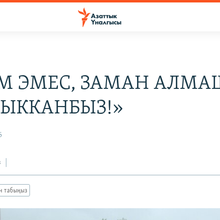
М ЭМЕС, ЗАМАН АЛМ
ЧЫККАНБЫЗ!»
6
з
ан табыңыз