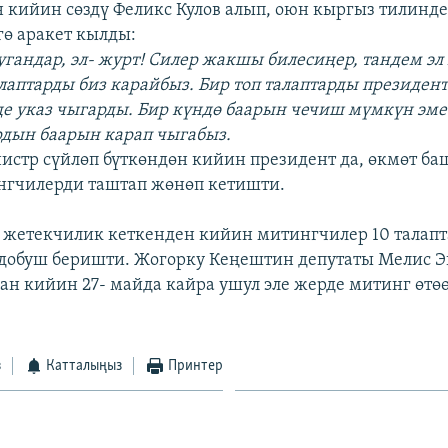
 кийин сөздү Феликс Кулов алып, оюн кыргыз тилинд
ө аракет кылды:
уугандар, эл- журт! Силер жакшы билесиңер, тандем эл
лаптарды биз карайбыз. Бир топ талаптарды президент
де указ чыгарды. Бир күндө баарын чечиш мүмкүн эме
дын баарын карап чыгабыз.
стр сүйлөп бүткөндөн кийин президент да, өкмөт ба
нгчилерди таштап жөнөп кетишти.
жетекчилик кеткенден кийин митингчилер 10 талапт
 добуш беришти. Жогорку Кеңештин депутаты Мелис 
дан кийин 27- майда кайра ушул эле жерде митинг өт
з
Катталыңыз
Принтер