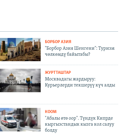
БОРБОР АЗИЯ
"Борбор Азия Шенгени": Туризм
чөлкөмдү байытабы?
ЖУРТТАШТАР
Москвадагы жардыруу:
Курьерлерди текшерүү күч алды
КООМ
"Абалы өтө оор". Түндүк Кипрде
кыргызстандык кызга кол салуу
болду