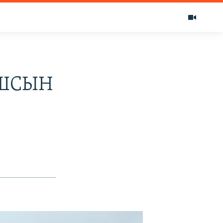
АШСЫН