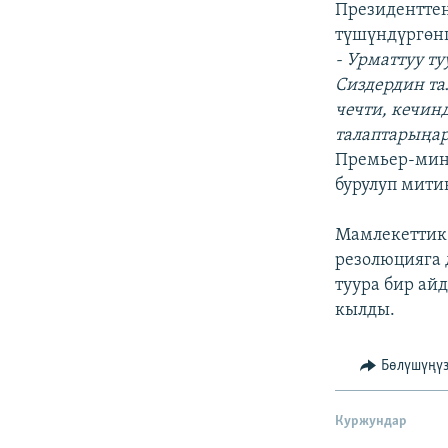
Президенттен
түшүндүргөнг
- Урматтуу т
Сиздердин та
чечти, кечин
талаптарыңар
Премьер-мини
бурулуп мити
Мамлекеттик 
резолюцияга
туура бир ай
кылды.
Бөлүшүңү
Куржундар