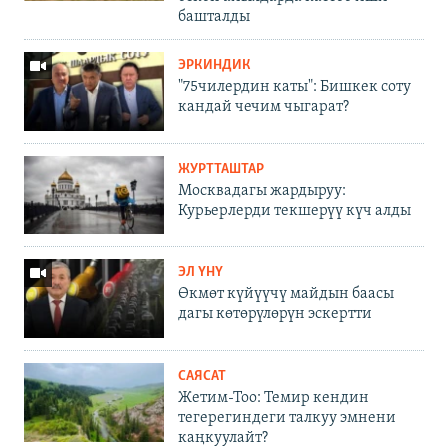
башталды
ЭРКИНДИК
"75чилердин каты": Бишкек соту
кандай чечим чыгарат?
ЖУРТТАШТАР
Москвадагы жардыруу:
Курьерлерди текшерүү күч алды
ЭЛ ҮНҮ
Өкмөт күйүүчү майдын баасы
дагы көтөрүлөрүн эскертти
САЯСАТ
Жетим-Тоо: Темир кендин
тегерегиндеги талкуу эмнени
каңкуулайт?