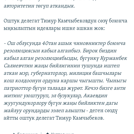
авторитетин төгүп аткандык.
Оштук делегат Тимур Камчыбековдун сөзү боюнча
ыңкылаптын идеялары ишке ашкан жок:
- Ош облусунда 40тан ашык чиновниктер боюнча
резолюциясын кабыл алганбыз. Бирок биздин
кабыл алган резолюциябызды, бүгүнкү Курманбек
Салиевчтин жаңы бийлигинин тушунда иштеп
аткан мэр, губернаторлор, милиция башчылары
кош колдоонун ордуна каршы чыгышты. Чыныгы
патриоттор бүгүн талаада жүрөт. Кечээ бизге анти
митинг уюштуруп, эл бузукулар, Акаевдин
жуугундукорлору бүгүн жаңы бийликтен дагы
майлуу орундарды ээлеп алышты
- деген сөздү
айтты оштук делегат Тимур Камчыбеков.