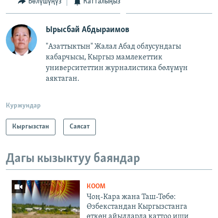
Бөлүшүңүз
Катталыңыз
Ырысбай Абдыраимов
"Азаттыктын" Жалал Абад облусундагы
кабарчысы, Кыргыз мамлекеттик
университеттин журналистика бөлүмүн
аяктаган.
Куржундар
Кыргызстан
Саясат
Дагы кызыктуу баяндар
КООМ
Чоң-Кара жана Таш-Төбө:
Өзбекстандан Кыргызстанга
өткөн айылдарда каттоо иши