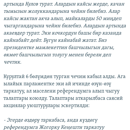
артында Кулов турат. Алардын кайсы жерде, качан
тымызын жолуккандарына чейин билебиз. Алар
кайсы жактан акча алып, майкаларды 50 миңдеп
чыгаргандарына чейин билебиз. Алардын артында
акаевдер турат. Эки кочкордун башы бир казанда
кайнабайт дейт. Бүгүн кайнабай жатат. Биз
президентке мамлекеттин башчылыгын дагы,
өкмөт башчылыгын толугу менен берели деп
чечтик.
Курултай 6 бөлүмдөн турган чечим кабыл алды. Ага
ылайык парламентке эки ай ичинде өзүн-өзү
таркатуу, ал маселени референдумга алып чыгуу
талаптары коюлду. Талаптары аткарылбаса саясий
акциялар уюштурулары эскертилди:
- Эгерде өздөрү таркабаса, анда күздөгү
референдумга Жогорку Кеңешти таркатуу