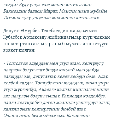
келди? Куду ушул жол менен кетип аткан
Бакиевдин баласы Марат, Максим жана жубайы
Татьяна куду ушул эле жол менен кетип атат.
Депутат Өмүрбек Текебаевдин жардамчысы
Кубатбек Артыковду жыйындагылар кууп чыккан
жана тартип сакчылар аны бөлүмгө алып кетүүгө
аракет кылган:
- Топтолгон элдерден мен угуп атам, көпчүлүгү
нааразы болуп атат бизди кандай маандайда
чакырды эле, депутаттар келет дебеди беле. Алар
келбей калды, Топчубектин жададык, анын үнүн
угуп жүргөнбүз, Акаевге калпак кийгизген киши
эле нааразы болуп атышат. Бакиевди колдойбуз,
пайда келтиребиз деген мааниде уюштуруп алып,
кантип зыян келтиргенин билбей атат.
Ошондуктан бул мыйзамсыз, Бакиевдин