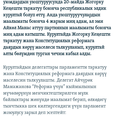
уюмдардын уюштуруусунда 20-майда Жогорку
ОНЛАЙН ШЕРИНЕ
ЭЖЕ-СИҢДИЛЕР
Кеңешти таркатуу боюнча республикалык элдик
АЗАТТЫК+
курултай болуп өттү. Анда уюштуруучулардын
маалыматы боюнча 4 жарым миң адам, ал эми
ЫҢГАЙСЫЗ СУРООЛОР
Айкөл Манас аттуу партиянын маалыматы боюнча
миң адам катышты. Курултайда Жогорку Кеңешти
ЭЕ/АРнун бардык сайттары
таркатуу жана Конституциялык реформага
даярдык көрүү маселеси талкууланып, курултай
алты бөлүмдөн турган чечим кабыл алды.
Курултайдын делегаттары парламентти таркатуу
жана Конституциялык реформага даярдык көрүү
маселесин талкуулашты. Делегат Айчүрөк
Мамажанова “Реформа үчүн” кыймылынын
мүчөлөрүнүн менчиктештирилген мүлк
байлыктары жөнүндө маалымат берип, өлкөдөгү
тынчтыкка шек килтиргендиги үчүн парламент
жоюулусу зарыл деп эсептейт: