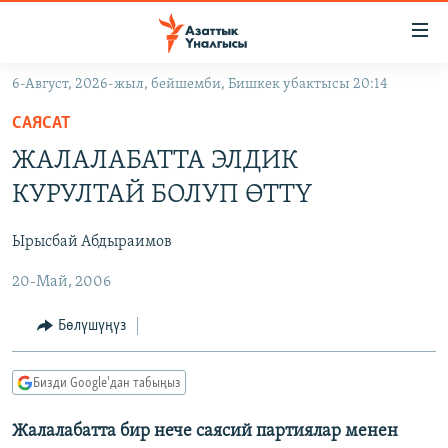
Линктер
Мазмунга
өтүңүз
6-Август, 2026-жыл, бейшемби, Бишкек убактысы 20:14
Навигацияга
ЖАҢЫЛЫКТАР
өтүңүз
САЯСАТ
КЫРГЫЗСТАН
Издөөгө
ЖАЛАЛАБАТТА ЭЛДИК
салыңыз
ДҮЙНӨ
КЫРГЫЗСТАН
КУРУЛТАЙ БОЛУП ӨТТҮ
УКРАИНА
САЯСАТ
ДҮЙНӨ
Ырысбай Абдыраимов
АТАЙЫН ИЛИКТӨӨ
ЭКОНОМИКА
БОРБОР АЗИЯ
20-Май, 2006
ТВ ПРОГРАММАЛАР
МАДАНИЯТ
ПОДКАСТ
БҮГҮН АЗАТТЫКТА
Бөлүшүңүз
ӨЗГӨЧӨ ПИКИР
ЭКСПЕРТТЕР ТАЛДАЙТ
Бизди Google'дан табыңыз
БИЗ ЖАНА ДҮЙНӨ
Русский
Жалалабатта бир нече саясий партиялар менен
ДАНИСТЕ