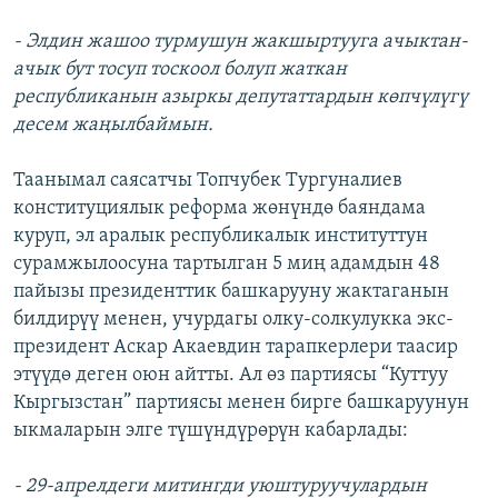
- Элдин жашоо турмушун жакшыртууга ачыктан-
ачык бут тосуп тоскоол болуп жаткан
республиканын азыркы депутаттардын көпчүлүгү
десем жаңылбаймын.
Таанымал саясатчы Топчубек Тургуналиев
конституциялык реформа жөнүндө баяндама
куруп, эл аралык республикалык институттун
сурамжылоосуна тартылган 5 миң адамдын 48
пайызы президенттик башкарууну жактаганын
билдирүү менен, учурдагы олку-солкулукка экс-
президент Аскар Акаевдин тарапкерлери таасир
этүүдө деген оюн айтты. Ал өз партиясы “Куттуу
Кыргызстан” партиясы менен бирге башкаруунун
ыкмаларын элге түшүндүрөрүн кабарлады:
- 29-апрелдеги митингди уюштуруучулардын