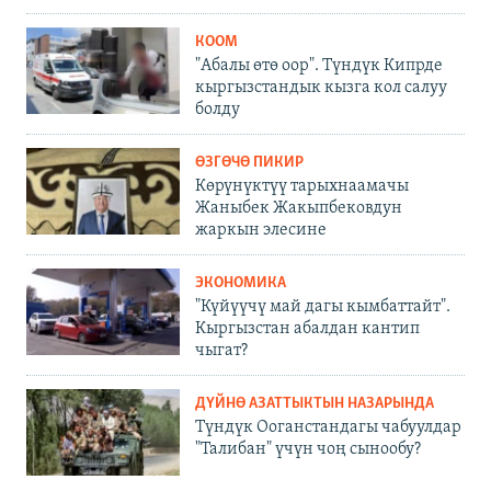
КООМ
"Абалы өтө оор". Түндүк Кипрде
кыргызстандык кызга кол салуу
болду
ӨЗГӨЧӨ ПИКИР
Көрүнүктүү тарыхнаамачы
Жаныбек Жакыпбековдун
жаркын элесине
ЭКОНОМИКА
"Күйүүчү май дагы кымбаттайт".
Кыргызстан абалдан кантип
чыгат?
ДҮЙНӨ АЗАТТЫКТЫН НАЗАРЫНДА
Түндүк Ооганстандагы чабуулдар
"Талибан" үчүн чоң сынообу?