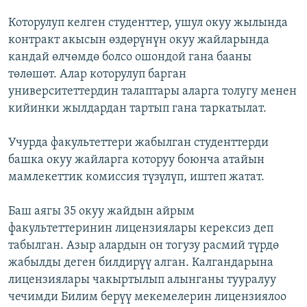
Которулуп келген студенттер, ушул окуу жылында
контракт акысын өздөрүнүн окуу жайларында
кандай өлчөмдө болсо ошондой гана бааны
төлөшөт. Алар которулуп барган
университеттердин талаптары аларга толугу менен
кийинки жылдардан тартып гана таркатылат.
Учурда факультеттери жабылган студенттерди
башка окуу жайларга которуу боюнча атайын
мамлекеттик комиссия түзүлүп, иштеп жатат.
Баш аягы 35 окуу жайдын айрым
факультеттеринин лицензиялары керексиз деп
табылган. Азыр алардын он тогузу расмий түрдө
жабылды деген билдирүү алган. Калгандарына
лицензиялары чакыртылып алынганы тууралуу
чечимди Билим берүү мекемелерин лицензиялоо