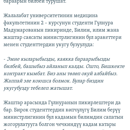
бараарын билбей турушат.
Жалалабат университетинин медицина
факультетинин 2 – курсунун студенти Гүлнура
Мадумарованын пикиринде, Билим, илим жана
жаштар саясаты министрлигинин бул аракеттери
менен студенттердин укугу бузуулуда:
-
Эмне кыларыбызды, каякка бараарыбызды
билбей, башыбыз айланып калды. Ошто, Бишкекте
контракт кымбат. Биз аны төлөп окуй албайбыз.
Жаппай эле коюшса болмок. Булар биздин
укугубузду тебелеп жатышат.
Жаштар арасында Гүлнуранын пикирлештери да
бар. Бирок студенттердин көпчүлүгү Билим берүү
министрлигинин бул кадамын билимдин сапатын
жогорулатууга болгон чечкиндүү кадам катары