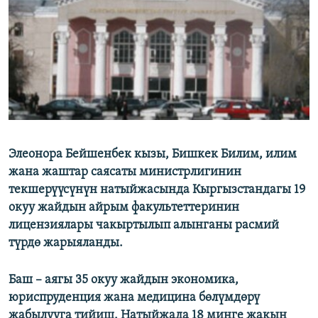
ОНЛАЙН ШЕРИНЕ
ЭЖЕ-СИҢДИЛЕР
АЗАТТЫК+
ЫҢГАЙСЫЗ СУРООЛОР
ЭЕ/АРнун бардык сайттары
Элеонора Бейшенбек кызы, Бишкек Билим, илим
жана жаштар саясаты министрлигинин
текшерүүсүнүн натыйжасында Кыргызстандагы 19
окуу жайдын айрым факультеттеринин
лицензиялары чакыртылып алынганы расмий
түрдө жарыяланды.
Баш – аягы 35 окуу жайдын экономика,
юриспруденция жана медицина бөлүмдөрү
жабылууга тийиш. Натыйжада 18 миңге жакын