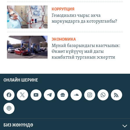
КОРРУПЦИЯ
Гемодиализ чыры: акча
маркумдарга да которулганбы?
ЭКОНОМИКА
Мунай базарындагы каатчылык:
Өкмөт күйүүчү май дагы
кымбаттай турганын эскертти
ОНЛАЙН ШЕРИНЕ
БИЗ ЖӨНҮНДӨ