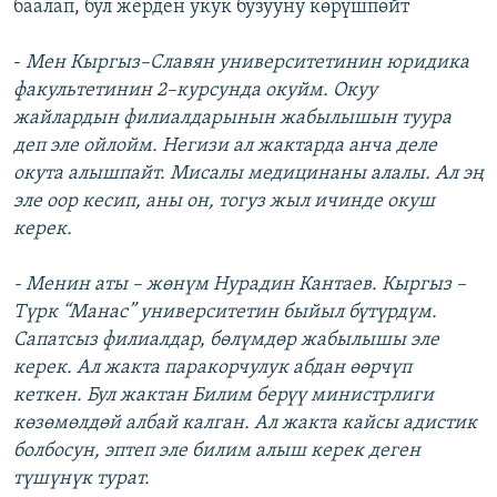
баалап, бул жерден укук бузууну көрүшпөйт
-
Мен Кыргыз–Славян университетинин юридика
факультетинин 2–курсунда окуйм. Окуу
жайлардын филиалдарынын жабылышын туура
деп эле ойлойм. Негизи ал жактарда анча деле
окута алышпайт. Мисалы медицинаны алалы. Ал эң
эле оор кесип, аны он, тогуз жыл ичинде окуш
керек.
- Менин аты – жөнүм Нурадин Кантаев. Кыргыз –
Түрк “Манас” университетин быйыл бүтүрдүм.
Сапатсыз филиалдар, бөлүмдөр жабылышы эле
керек. Ал жакта паракорчулук абдан өөрчүп
кеткен. Бул жактан Билим берүү министрлиги
көзөмөлдөй албай калган. Ал жакта кайсы адистик
болбосун, эптеп эле билим алыш керек деген
түшүнүк турат.