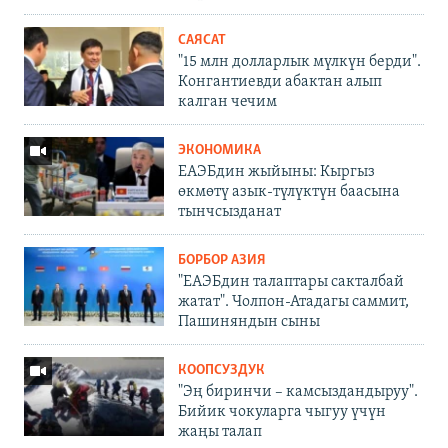
САЯСАТ
"15 млн долларлык мүлкүн берди".
Конгантиевди абактан алып
калган чечим
ЭКОНОМИКА
ЕАЭБдин жыйыны: Кыргыз
өкмөтү азык-түлүктүн баасына
тынчсызданат
БОРБОР АЗИЯ
"ЕАЭБдин талаптары сакталбай
жатат". Чолпон-Атадагы саммит,
Пашиняндын сыны
КООПСУЗДУК
"Эң биринчи – камсыздандыруу".
Бийик чокуларга чыгуу үчүн
жаңы талап