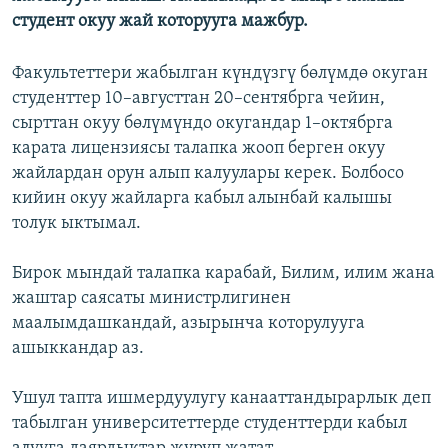
студент окуу жай которууга мажбур.
Факультеттери жабылган күндүзгү бөлүмдө окуган
студенттер 10–августтан 20–сентябрга чейин,
сырттан окуу бөлүмүндо окугандар 1–октябрга
карата лицензиясы талапка жооп берген окуу
жайлардан орун алып калуулары керек. Болбосо
кийин окуу жайларга кабыл алынбай калышы
толук ыктымал.
Бирок мындай талапка карабай, Билим, илим жана
жаштар саясаты министрлигинен
маалымдашкандай, азырынча которулууга
ашыккандар аз.
Ушул тапта ишмердуулугу канааттандырарлык деп
табылган университеттерде студенттерди кабыл