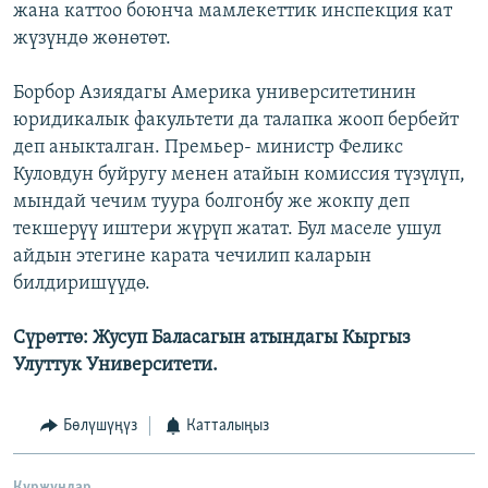
жана каттоо боюнча мамлекеттик инспекция кат
жүзүндө жөнөтөт.
Борбор Азиядагы Америка университетинин
юридикалык факультети да талапка жооп бербейт
деп аныкталган. Премьер- министр Феликс
Куловдун буйругу менен атайын комиссия түзүлүп,
мындай чечим туура болгонбу же жокпу деп
текшерүү иштери жүрүп жатат. Бул маселе ушул
айдын этегине карата чечилип каларын
билдиришүүдө.
Сүрөттө: Жусуп Баласагын атындагы Кыргыз
Улуттук Университети.
Бөлүшүңүз
Катталыңыз
Куржундар