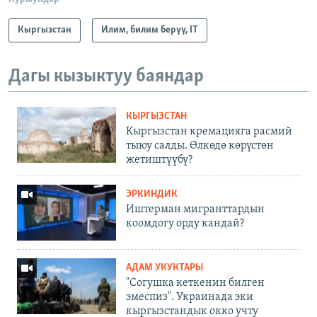
Кыргызстан
Илим, билим берүү, IT
Дагы кызыктуу баяндар
КЫРГЫЗСТАН
Кыргызстан кремацияга расмий
тыюу салды. Өлкөдө көрүстөн
жетиштүүбү?
ЭРКИНДИК
Иштерман мигранттардын
коомдогу орду кандай?
АДАМ УКУКТАРЫ
"Согушка кеткенин билген
эмеспиз". Украинада эки
кыргызстандык окко учту