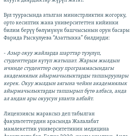
алууга даярдыктар жүрүп жатат.
Бул туурасында аталган министрликтин жогорку,
орто кесиптик жана университеттен кийинки
билим берүү бөлүмүнүн башчысынын орун басары
Фарида Рыскулуева “Азаттыкка” билдирди:
-
Азыр окуу жайларда шарттар түзүлүп,
студенттерди күтүп жатышат. Жарым жылдын
ичинде студенттер окуу программасындагы
академиялык айырмачылыктарды тапшыруулары
керек. Окуу жылдын аягына чейин академиялык
айырмачылыктарды тапшырып бүтө албаса, анда
ал андан ары окуусун уланта албайт.
Лицензиясы жараксыз деп табылган
факультеттердин арасында Жалалабат
мамлекеттик университетинин медицина