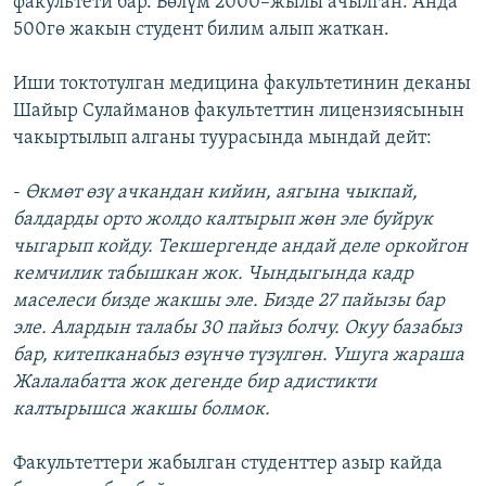
факультети бар. Бөлүм 2000–жылы ачылган. Анда
500гө жакын студент билим алып жаткан.
Иши токтотулган медицина факультетинин деканы
Шайыр Сулайманов факультеттин лицензиясынын
чакыртылып алганы туурасында мындай дейт:
-
Өкмөт өзү ачкандан кийин, аягына чыкпай,
балдарды орто жолдо калтырып жөн эле буйрук
чыгарып койду. Текшергенде андай деле оркойгон
кемчилик табышкан жок. Чындыгында кадр
маселеси бизде жакшы эле. Бизде 27 пайызы бар
эле. Алардын талабы 30 пайыз болчу. Окуу базабыз
бар, китепканабыз өзүнчө түзүлгөн. Ушуга жараша
Жалалабатта жок дегенде бир адистикти
калтырышса жакшы болмок.
Факультеттери жабылган студенттер азыр кайда