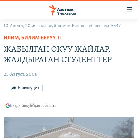
Линктер
Мазмунга
өтүңүз
10-Август, 2026-жыл, дүйшөмбү, Бишкек убактысы 10:47
Навигацияга
ЖАҢЫЛЫКТАР
өтүңүз
ИЛИМ, БИЛИМ БЕРҮҮ, IT
КЫРГЫЗСТАН
Издөөгө
ЖАБЫЛГАН ОКУУ ЖАЙЛАР,
салыңыз
ДҮЙНӨ
КЫРГЫЗСТАН
ЖАЛДЫРАГАН СТУДЕНТТЕР
УКРАИНА
САЯСАТ
ДҮЙНӨ
25-Август, 2006
АТАЙЫН ИЛИКТӨӨ
ЭКОНОМИКА
БОРБОР АЗИЯ
ТВ ПРОГРАММАЛАР
Бөлүшүңүз
МАДАНИЯТ
ПОДКАСТ
БҮГҮН АЗАТТЫКТА
Бизди Google'дан табыңыз
ӨЗГӨЧӨ ПИКИР
ЭКСПЕРТТЕР ТАЛДАЙТ
БИЗ ЖАНА ДҮЙНӨ
Русский
ДАНИСТЕ