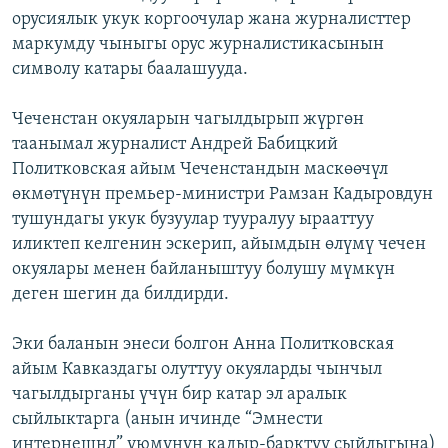
орусиялык укук коргоочулар жана журналисттер
маркумду чыныгы орус журналистикасынын
символу катары баалашууда.
Чеченстан окуяларын чагылдырып жүргөн
таанымал журналист Андрей Бабицкий
Политковская айым Чеченстандын маскөөчүл
өкмөтүнүн премьер-министри Рамзан Кадыровдун
тушундагы укук бузуулар тууралуу ырааттуу
иликтеп келгенин эскерип, айымдын өлүмү чечен
окуялары менен байланыштуу болушу мүмкүн
деген шегин да билдирди.
Эки баланын энеси болгон Анна Политковская
айым Кавказдагы олуттуу окуяларды чынчыл
чагылдырганы үчүн бир катар эл аралык
сыйлыктарга (анын ичинде “Эмнести
интернешнл” уюмунун кадыр-барктуу сыйлыгына)