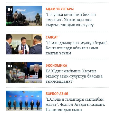
АДАМ УКУКТАРЫ
"Согушка кеткенин билген
эмеспиз". Украинада эки
кыргызстандык окко учту
САЯСАТ
"15 млн долларлык мүлкүн берди".
Конгантиевди абактан алып
калган чечим
ЭКОНОМИКА
ЕАЭБдин жыйыны: Кыргыз
өкмөтү азык-түлүктүн баасына
тынчсызданат
БОРБОР АЗИЯ
"ЕАЭБдин талаптары сакталбай
жатат". Чолпон-Атадагы саммит,
Пашиняндын сыны