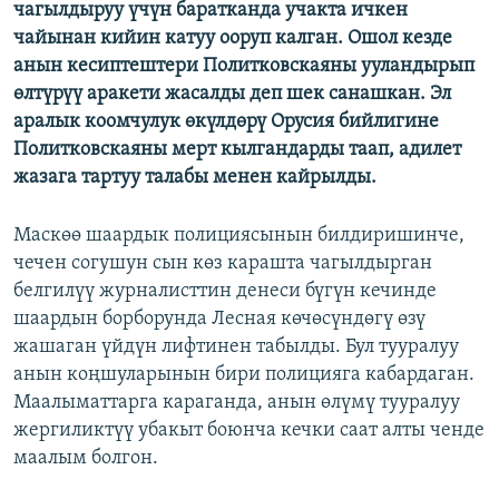
чагылдыруу үчүн баратканда учакта ичкен
чайынан кийин катуу ооруп калган. Ошол кезде
анын кесиптештери Политковскаяны ууландырып
өлтүрүү аракети жасалды деп шек санашкан. Эл
аралык коомчулук өкүлдөрү Орусия бийлигине
Политковскаяны мерт кылгандарды таап, адилет
жазага тартуу талабы менен кайрылды.
Маскөө шаардык полициясынын билдиришинче,
чечен согушун сын көз карашта чагылдырган
белгилүү журналисттин денеси бүгүн кечинде
шаардын борборунда Лесная көчөсүндөгү өзү
жашаган үйдүн лифтинен табылды. Бул тууралуу
анын коңшуларынын бири полицияга кабардаган.
Маалыматтарга караганда, анын өлүмү тууралуу
жергиликтүү убакыт боюнча кечки саат алты ченде
маалым болгон.