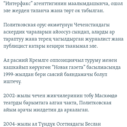
“Интерфакс” агенттигинин маалымдашынча, ошол
эле жерден тапанча жана төрт ок табылган.
Политковская орус өкмөтүнүн Чеченстандагы
аскердик чараларын айоосуз сындап, аларды ар
тараптуу жана терең чагылдырган журналист жана
публицист катары кеңири таанымал эле.
Ал расмий Кремлге оппозициячыл туруму менен
кашкайып көрүнгөн “Новая газета” басылмасында
1999-жылдан бери саясий баяндамачы болуп
иштечү.
2002-жылы чечен жикчилеринин тобу Маскөөдө
театрды барымтага алган чакта, Политковская
айым арачы милдетин да аркалаган.
2004-жылы ал Түндүк Осетиядагы Беслан