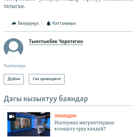
татыган.
Бөлүшүңүз
Катталыңыз
Тынчтыкбек Чоротегин
Куржундар
Дүйнө
Сөз эркиндиги
Дагы кызыктуу баяндар
ЭРКИНДИК
Иштерман мигранттардын
коомдогу орду кандай?