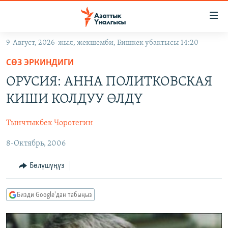
Линктер
Мазмунга
өтүңүз
9-Август, 2026-жыл, жекшемби, Бишкек убактысы 14:20
Навигацияга
ЖАҢЫЛЫКТАР
өтүңүз
СӨЗ ЭРКИНДИГИ
КЫРГЫЗСТАН
Издөөгө
ОРУСИЯ: АННА ПОЛИТКОВСКАЯ
салыңыз
ДҮЙНӨ
КЫРГЫЗСТАН
КИШИ КОЛДУУ ӨЛДҮ
УКРАИНА
САЯСАТ
ДҮЙНӨ
Тынчтыкбек Чоротегин
АТАЙЫН ИЛИКТӨӨ
ЭКОНОМИКА
БОРБОР АЗИЯ
8-Октябрь, 2006
ТВ ПРОГРАММАЛАР
МАДАНИЯТ
ПОДКАСТ
БҮГҮН АЗАТТЫКТА
Бөлүшүңүз
ӨЗГӨЧӨ ПИКИР
ЭКСПЕРТТЕР ТАЛДАЙТ
Бизди Google'дан табыңыз
БИЗ ЖАНА ДҮЙНӨ
Русский
ДАНИСТЕ