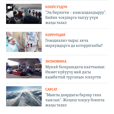
КООПСУЗДУК
"Эң биринчи – камсыздандыруу".
Бийик чокуларга чыгуу үчүн
жаңы талап
КОРРУПЦИЯ
Гемодиализ чыры: акча
маркумдарга да которулганбы?
ЭКОНОМИКА
Мунай базарындагы каатчылык:
Өкмөт күйүүчү май дагы
кымбаттай турганын эскертти
САЯСАТ
"Мыкты даярдыгы барлар гана
чыксын". Жеңиш чокусу боюнча
жаңы талап