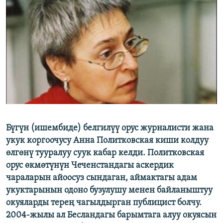
ОНЛАЙН ШЕРИНЕ
ЭЖЕ-СИҢДИЛЕР
АЗАТТЫК+
ЫҢГАЙСЫЗ СУРООЛОР
ЭЕ/АРнун бардык сайттары
Бүгүн (ишембиде) белгилүү орус журналисти жана
укук коргоочусу Анна Политковская киши колдуу
өлгөнү тууралуу суук кабар келди. Политковская
орус өкмөтүнүн Чеченстандагы аскердик
чараларын айоосуз сындаган, аймактагы адам
укуктарынын одоно бузулушу менен байланыштуу
окуяларды терең чагылдырган публицист болчу.
2004-жылы ал Бесландагы барымтага алуу окуясын