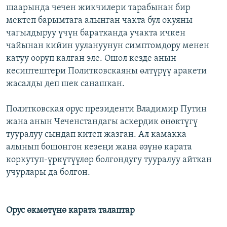
шаарында чечен жикчилери тарабынан бир
мектеп барымтага алынган чакта бул окуяны
чагылдыруу үчүн баратканда учакта ичкен
чайынан кийин уулануунун симптомдору менен
катуу ооруп калган эле. Ошол кезде анын
кесиптештери Политковскаяны өлтүрүү аракети
жасалды деп шек санашкан.
Политковская орус президенти Владимир Путин
жана анын Чеченстандагы аскердик өнөктүгү
тууралуу сындап китеп жазган. Ал камакка
алынып бошонгон кезеңи жана өзүнө карата
коркутуп-үркүтүүлөр болгондугу тууралуу айткан
учурлары да болгон.
Орус өкмөтүнө карата талаптар