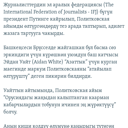
Журналисттердин эл аралык федерациясы (The
International Federation of Journalists - IFJ) бүгүн
президент Путинге кайрылып, Политковская
айымды өлтүргөндөрдү тез арада таптырып, адилет
жазага тартууга чакырды.
Башкеңсеси Брүсселде жайгашкан бул басма сөз
эркиндиги үчүн күрөшкөн уюмдун баш катчысы
Эйдан Уайт (Aidan White) “Азаттык” үчүн курган
маегинде маркум Политковскаяны “атайылап
өлтүрүштү” деген пикирин билдирди.
Уайттын айтымында, Политковская айым
“Орусиядагы жаңыдан калыптанган каарман
кабарчылардын тобунун ичинен эң жүрөктүүсү”
болчу.
Анын киши колдуу өлүмүнө каңырыгы түтөгөн