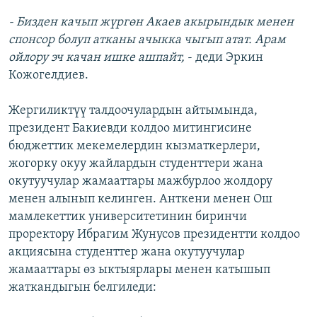
- Бизден качып жүргөн Акаев акырындык менен
спонсор болуп атканы ачыкка чыгып атат. Арам
ойлору эч качан ишке ашпайт,
- деди Эркин
Кожогелдиев.
Жергиликтүү талдоочулардын айтымында,
президент Бакиевди колдоо митингисине
бюджеттик мекемелердин кызматкерлери,
жогорку окуу жайлардын студенттери жана
окутуучулар жамааттары мажбурлоо жолдору
менен алынып келинген. Анткени менен Ош
мамлекеттик университетинин биринчи
проректору Ибрагим Жунусов президентти колдоо
акциясына студенттер жана окутуучулар
жамааттары өз ыктыярлары менен катышып
жаткандыгын белгиледи: