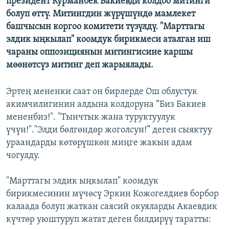
президент Курманбек Бакиевди колдоо митинги
ОНЛАЙН ШЕРИНЕ
ЭЖЕ-СИҢДИЛЕР
болуп өттү. Митингдин жүрүшүндө мамлекет
башчысын коргоо комитети түзүлдү. "Марттагы
АЗАТТЫК+
элдик ыңкылап" коомдук бирикмеси аталган иш
ЫҢГАЙСЫЗ СУРООЛОР
чараны оппозициянын митингисине каршы
мөөнөтсүз митинг деп жарыялады.
ЭЕ/АРнун бардык сайттары
Эртең мененки саат он бирлерде Ош облустук
акимчилигинин алдына колдоруна “Биз Бакиев
мененбиз!". "Тынчтык жана туруктуулук
үчүн!"."Элди бөлгөндөр жоголсун!” деген сыяктуу
ураандарды көтөрүшкөн миңге жакын адам
чогулду.
"Марттагы элдик ыңкылап" коомдук
бирикмесинин мүчөсү Эркин Кожогелдиев борбор
калаада болуп жаткан саясий окуяларды Акаевдик
күчтөр уюштуруп жатат деген билдирүү таратты: