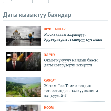
Дагы кызыктуу баяндар
ЖУРТТАШТАР
Москвадагы жардыруу:
Курьерлерди текшерүү күч алды
ЭЛ ҮНҮ
Өкмөт күйүүчү майдын баасы
дагы көтөрүлөрүн эскертти
САЯСАТ
Жетим-Тоо: Темир кендин
тегерегиндеги талкуу эмнени
каңкуулайт?
КООМ