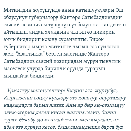
Митингдин жүрүшүндө анын катышуучулары Ош
облусунун губернатору Жантөрө Сатыбалдиевдин
саясий позициясы түшүнүксүз болуп жаткандыгын
айтышып, андан эл алдына чыгып өз пикирин
ачык билдирип коюну суранышты. Бирок
губернатор мырза митингге чыгып сөз сүйлөгөн
жок. “Азаттыкка” берген маегинде Жантөрө
Сатыбалдиев саясий позициядан мурун тынчтык
маселеси учурда биринчи орунда турарын
мындайча билдирди:
- Урматтуу мекендештер! Биздин ата-журтубуз,
Кыргызстан соңку күндөрү өтө кооптуу, опурталдуу
кадамдарга барып жатат. Аны ар бир аң-сезимдүү
элим-жерим деген инсан жакшы сезип, билип
турат. Өлкөбүздө мындай тынч эмес кырдаал, ал-
абал өтө курчуп кетсе, башаламандыкка барса бул