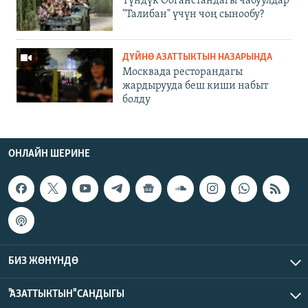
Түндүк Ооганстандагы чабуулдар
"Талибан" үчүн чоң сынообу?
ДҮЙНӨ АЗАТТЫКТЫН НАЗАРЫНДА
Москвада ресторандагы
жардырууда беш киши набыт
болду
ОНЛАЙН ШЕРИНЕ
БИЗ ЖӨНҮНДӨ
"АЗАТТЫКТЫН" САНДЫГЫ