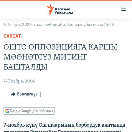
Линктер
Мазмунга
өтүңүз
6-Август, 2026-жыл, бейшемби, Бишкек убактысы 15:25
Навигацияга
ЖАҢЫЛЫКТАР
өтүңүз
САЯСАТ
КЫРГЫЗСТАН
Издөөгө
ОШТО ОППОЗИЦИЯГА КАРШЫ
салыңыз
ДҮЙНӨ
КЫРГЫЗСТАН
МӨӨНӨТСҮЗ МИТИНГ
УКРАИНА
САЯСАТ
ДҮЙНӨ
БАШТАЛДЫ
АТАЙЫН ИЛИКТӨӨ
ЭКОНОМИКА
БОРБОР АЗИЯ
7-Ноябрь, 2006
ТВ ПРОГРАММАЛАР
МАДАНИЯТ
Бөлүшүңүз
ПОДКАСТ
БҮГҮН АЗАТТЫКТА
ӨЗГӨЧӨ ПИКИР
ЭКСПЕРТТЕР ТАЛДАЙТ
Бизди Google'дан табыңыз
БИЗ ЖАНА ДҮЙНӨ
Русский
7-ноябрь күнү Ош шаарынын борбордук аянтында
ДАНИСТЕ