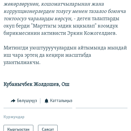
жөкөрлөрүнөн, кошоматчыларынан жана
коррупционерлерден толугу менен тазалоо боюнча
токтоосуз чараларды көрсүн,
- деген талаптарды
окуп берди "Марттагы элдик ыңкылап" коомдук
бирикмесинин активисти Эркин Кожогелдиев.
Митингди уюштуруучулардын айтымында мындай
иш чара эртең да кеңири масштабда
улантылмакчы.
Кубанычбек Жолдошев, Ош
Бөлүшүңүз
Катталыңыз
Куржундар
Кыргызстан
Саясат