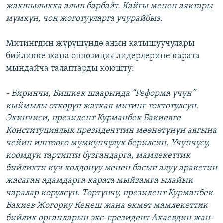
жакшылыкка алып барбайт. Кайгы менен аяктары
мүмкүн, чоң жоготууларга учурайбыз.
Митингдин жүрүшүндө анын катышуучулары
бийликке жана оппозиция лидерлерине карата
мындайча талаптарды коюшту:
- Биринчи, Бишкек шаарында “Реформа үчүн”
кыймылы өткөрүп жаткан митинг токтотулсун.
Экинчиси, президент Курманбек Бакиевге
Конституциялык президенттин мөөнөтүнүн аягына
чейин иштөөгө мүмкүнчүлүк берилсин. Үчүнчүсү,
коомдук тартипти бузгандарга, мамлекеттик
бийликти күч колдонуу менен басып алуу аракетин
жасаган адамдарга карата мыйзамга ылайык
чаралар көрүлсүн. Төртүнчү, президент Курманбек
Бакиев Жогорку Кеңеш жана өкмөт мамлекеттик
бийлик органдарын экс-президент Акаевдин жан-