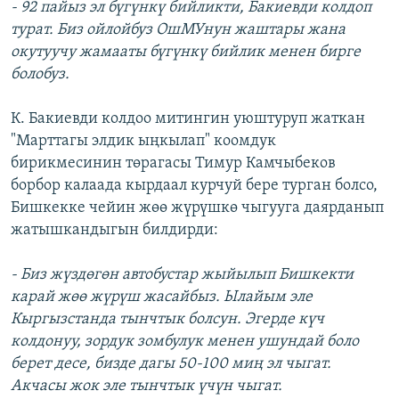
- 92 пайыз эл бүгүнкү бийликти, Бакиевди колдоп
турат. Биз ойлойбуз ОшМУнун жаштары жана
окутуучу жамааты бүгүнкү бийлик менен бирге
болобуз.
К. Бакиевди колдоо митингин уюштуруп жаткан
"Марттагы элдик ыңкылап" коомдук
бирикмесинин төрагасы Тимур Камчыбеков
борбор калаада кырдаал курчуй бере турган болсо,
Бишкекке чейин жөө жүрүшкө чыгууга даярданып
жатышкандыгын билдирди:
- Биз жүздөгөн автобустар жыйылып Бишкекти
карай жөө жүрүш жасайбыз. Ылайым эле
Кыргызстанда тынчтык болсун. Эгерде күч
колдонуу, зордук зомбулук менен ушундай боло
берет десе, бизде дагы 50-100 миң эл чыгат.
Акчасы жок эле тынчтык үчүн чыгат.