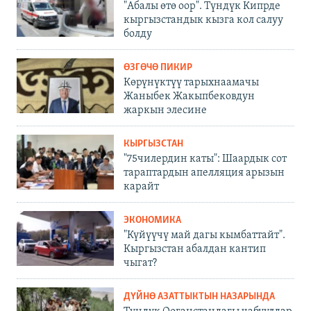
"Абалы өтө оор". Түндүк Кипрде
кыргызстандык кызга кол салуу
болду
ӨЗГӨЧӨ ПИКИР
Көрүнүктүү тарыхнаамачы
Жаныбек Жакыпбековдун
жаркын элесине
КЫРГЫЗСТАН
"75чилердин каты": Шаардык сот
тараптардын апелляция арызын
карайт
ЭКОНОМИКА
"Күйүүчү май дагы кымбаттайт".
Кыргызстан абалдан кантип
чыгат?
ДҮЙНӨ АЗАТТЫКТЫН НАЗАРЫНДА