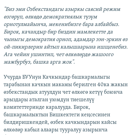
"Биз эми Озбекстандагы азыркы саясий режим
өзгөрүп, өлкөдө демократиялык түзүм
орнотулмайынча, мекенибизге бара албайбыз.
Бирок, качандыр бир биздин мамлекетте да
чыныгы демократия орноп, адамдар ээн-эркин өз
ой-пикирлерин айтып калышаарына ишщенебиз.
Ага чейин ушинтип, чет өлкөлөрдө жашоого
мажбурбуз, башка арга жок"
.
Учурда БУУнун Качкындар башкармалыгы
тарабынан качкын макамы берилген 40ка жакын
өзбекстандык атуулдун чет өлкөгө кетүү боюнча
арыздары аталган уюмдун тиешелүү
комитеттеринде каралууда. Бирок,
башкармалыктын Бишкектеги кеңсесинен
билдиришкендей, өзбек качкындарын кайсы
өлкөлөр кабыл алаары тууралуу азырынча