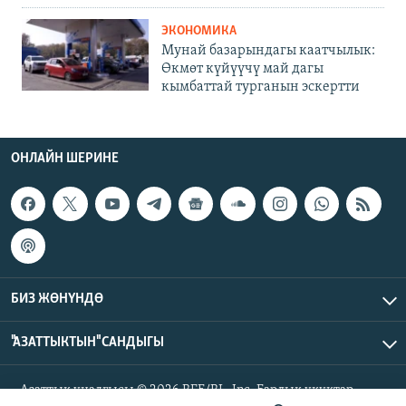
ЭКОНОМИКА
Мунай базарындагы каатчылык:
Өкмөт күйүүчү май дагы
кымбаттай турганын эскертти
ОНЛАЙН ШЕРИНЕ
БИЗ ЖӨНҮНДӨ
"АЗАТТЫКТЫН" САНДЫГЫ
Азаттык үналгысы © 2026 RFE/RL, Inc. Бардык укуктар