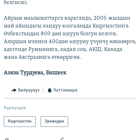
белгисиз.
Айрым маалыматтарга караганда, 2005-жылдын
май айындагы кандуу коогалаңда Кыргызстанга
Өзбекстандан 800 дөн ашуун бозгун келген.
Алардын ичинен 400дөн ашууну үчүнчү өлкөлөргө,
адегенде Румынияга, андан соң, АКШ, Канада
жана Австралияга өткөрүлгөн.
Азиза Турдуева, Бишкек
Бөлүшүңүз
Катталыңыз
Куржундар
Кыргызстан
Эркиндик