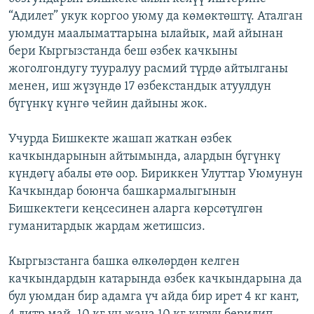
“Адилет” укук коргоо уюму да көмөктөштү. Аталган
уюмдун маалыматтарына ылайык, май айынан
бери Кыргызстанда беш өзбек качкыны
жоголгондугу тууралуу расмий түрдө айтылганы
менен, иш жүзүндө 17 өзбекстандык атуулдун
бүгүнкү күнгө чейин дайыны жок.
Учурда Бишкекте жашап жаткан өзбек
качкындарынын айтымында, алардын бүгүнкү
күндөгү абалы өтө оор. Бириккен Улуттар Уюмунун
Качкындар боюнча башкармалыгынын
Бишкектеги кеңсесинен аларга көрсөтүлгөн
гуманитардык жардам жетишсиз.
Кыргызстанга башка өлкөлөрдөн келген
качкындардын катарында өзбек качкындарына да
бул уюмдан бир адамга үч айда бир ирет 4 кг кант,