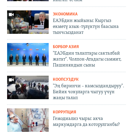
калган чечим
ЭКОНОМИКА
ЕАЭБдин жыйыны: Кыргыз
өкмөтү азык-түлүктүн баасына
тынчсызданат
БОРБОР АЗИЯ
"ЕАЭБдин талаптары сакталбай
жатат". Чолпон-Атадагы саммит,
Пашиняндын сыны
КООПСУЗДУК
"Эң биринчи – камсыздандыруу".
Бийик чокуларга чыгуу үчүн
жаңы талап
КОРРУПЦИЯ
Гемодиализ чыры: акча
маркумдарга да которулганбы?