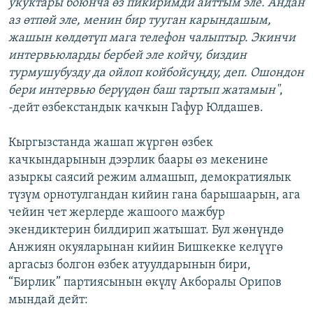
укуктары боюнча өз пикиримди айттым эле. Андан
аз өтпөй эле, менин бир тууган карындашым,
жашын көлдөтүп мага телефон чалыптыр. Экинчи
интервьюларды бербей эле койчу, биздин
турмушубузду да ойлоп койбойсуңду, деп. Ошондон
бери интервью берүүдөн баш тартып жатамын"
,
-дейт өзбекстандык качкын Гафур Юлдашев.
Кыргызстанда жашап жүргөн өзбек
качкындарынын дээрлик баары өз мекенине
азыркы саясий режим алмашып, демократиялык
түзүм орнотулгандан кийин гана барышаарын, ага
чейин чет жерлерде жашоого мажбур
экендиктерин билдирип жатышат. Бул жөнүндө
Анжиян окуяларынан кийин Бишкекке келүүгө
аргасыз болгон өзбек атуулдарынын бири,
“Бирлик” партиясынын өкүлү Акборалы Орипов
мындай дейт: