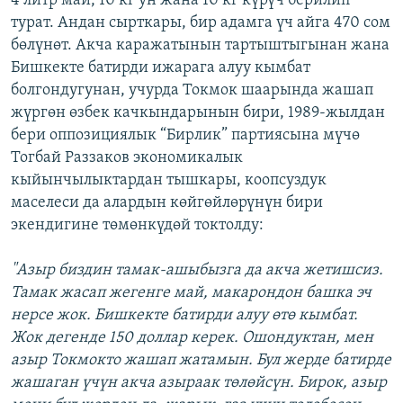
4 литр май, 10 кг ун жана 10 кг күрүч берилип
турат. Андан сырткары, бир адамга үч айга 470 сом
бөлүнөт. Акча каражатынын тартыштыгынан жана
Бишкекте батирди ижарага алуу кымбат
болгондугунан, учурда Токмок шаарында жашап
жүргөн өзбек качкындарынын бири, 1989-жылдан
бери оппозициялык “Бирлик” партиясына мүчө
Тогбай Раззаков экономикалык
кыйынчылыктардан тышкары, коопсуздук
маселеси да алардын көйгөйлөрүнүн бири
экендигине төмөнкүдөй токтолду:
"Азыр биздин тамак-ашыбызга да акча жетишсиз.
Тамак жасап жегенге май, макарондон башка эч
нерсе жок. Бишкекте батирди алуу өтө кымбат.
Жок дегенде 150 доллар керек. Ошондуктан, мен
азыр Токмокто жашап жатамын. Бул жерде батирде
жашаган үчүн акча азыраак төлөйсүн. Бирок, азыр