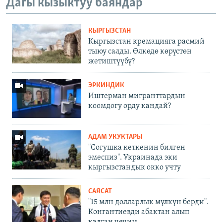
Дагы кызыктуу баяндар
КЫРГЫЗСТАН
Кыргызстан кремацияга расмий
тыюу салды. Өлкөдө көрүстөн
жетиштүүбү?
ЭРКИНДИК
Иштерман мигранттардын
коомдогу орду кандай?
АДАМ УКУКТАРЫ
"Согушка кеткенин билген
эмеспиз". Украинада эки
кыргызстандык окко учту
САЯСАТ
"15 млн долларлык мүлкүн берди".
Конгантиевди абактан алып