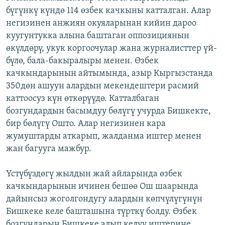
бүгүнкү күндө 114 өзбек качкыны катталган. Алар
негизинен анжиян окуяларынан кийин дароо
куугунтукка алына баштаган оппозициянын
өкүлдөрү, укук коргоочулар жана журналисттер үй-
бүлө, бала-бакыралыры менен. Өзбек
качкындарынын айтымында, азыр Кыргызстанда
350дөн ашуун алардын мекендештери расмий
каттоосуз күн өткөрүүдө. Катталбаган
бозгундардын басымдуу бөлүгү учурда Бишкекте,
бир бөлүгү Ошто. Алар негизинен кара
жумуштарды аткарып, жалданма иштер менен
жан багууга мажбур.
Үстүбүздөгү жылдын жай айларында өзбек
качкындарынын ичинен бешөө Ош шаарында
дайынсыз жоголгондугу алардын көпчүлүгүнүн
Бишкеке келе башташына түрткү болду. Өзбек
бозгундарын Бишкеке алып келүү иштерине