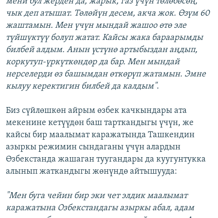
мени бул жерден да, жарык, газ үчүн төлөбөсөң,
чык деп атышат. Төлөйүн десем, акча жок. Өзүм 60
жаштамын. Мен үчүн мындай жашоо өтө эле
түйшүктүү болуп жатат. Кайсы жака бараарымды
билбей алдым. Анын үстүнө артыбыздан аңдып,
коркутуп-үркүткөндөр да бар. Мен мындай
нерселерди өз башымдан өткөрүп жатамын. Эмне
кылуу керектигин билбей да калдым"
.
Биз сүйлөшкөн айрым өзбек качкындары ата
мекенине кетүүдөн баш тарткандыгы үчүн, же
кайсы бир маалымат каражатында Ташкендин
азыркы режимин сындаганы үчүн алардын
Өзбекстанда жашаган туугандары да куугунтукка
алынып жаткандыгы жөнүндө айтышууда:
"Мен буга чейин бир эки чет элдик маалымат
каражатына Озбекстандагы азыркы абал, адам