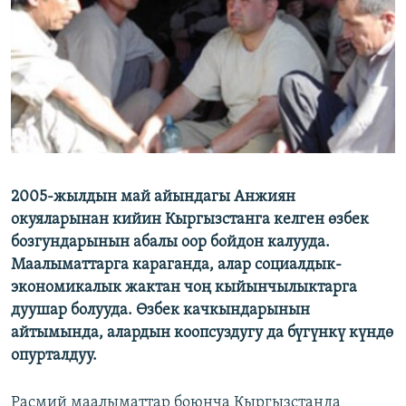
ОНЛАЙН ШЕРИНЕ
ЭЖЕ-СИҢДИЛЕР
АЗАТТЫК+
ЫҢГАЙСЫЗ СУРООЛОР
ЭЕ/АРнун бардык сайттары
2005-жылдын май айындагы Анжиян
окуяларынан кийин Кыргызстанга келген өзбек
бозгундарынын абалы оор бойдон калууда.
Маалыматтарга караганда, алар социалдык-
экономикалык жактан чоң кыйынчылыктарга
дуушар болууда. Өзбек качкындарынын
айтымында, алардын коопсуздугу да бүгүнкү күндө
опурталдуу.
Расмий маалыматтар боюнча Кыргызстанда