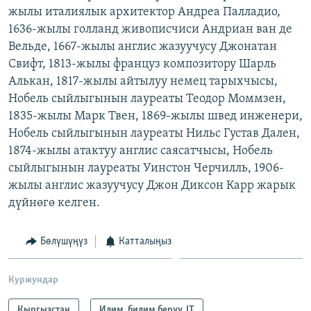
жылы италиялык архитектор Андреа Палладио,
1636-жылы голланд живописчиси Андриан ван де
Вельде, 1667-жылы англис жазуучусу Джонатан
Свифт, 1813-жылы француз композитору Шарль
Алькан, 1817-жылы айтылуу немец тарыхчысы,
Нобель сыйлыгынын лауреаты Теодор Моммзен,
1835-жылы Марк Твен, 1869-жылы швед инженери,
Нобель сыйлыгынын лауреаты Нильс Густав Дален,
1874-жылы атактуу англис саясатчысы, Нобель
сыйлыгынын лауреаты Уинстон Черчилль, 1906-
жылы англис жазуучусу Джон Диксон Карр жарык
дүйнөгө келген.
Бөлүшүңүз
Катталыңыз
Куржундар
Кыргызстан
Илим, билим берүү, IT