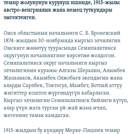
темир жолунунун курулуш ишинде, 1915-жылы
ОНЛАЙН ШЕРИНЕ
ЭЖЕ-СИҢДИЛЕР
австро-венгриялык жана немец туткундары
АЗАТТЫК+
эмгектенген.
ЫҢГАЙСЫЗ СУРООЛОР
Омск областынын начальниги С. Б. Броневский
1874-жылдын 30-ноябрында кыргыз элчилигин
ЭЕ/АРнун бардык сайттары
Омскиге жөнөтүү туурасында Семипалатинск
округунун начальнигине көрсөтмө жолдогон.
Семипалатинск округ начальниги кыргыз
элчилигинин курамы-Алгазы Шералин, Алымбек
Жапалаков, Акымбек Олжобаев экендигин жана
аларды Сарпбек, Токтогул, Мамбет, Ботпай аттуу
жигиттер коштоп жүргөндүгүн кабарлаган.
Кыргыз элчилигин Семипалатинск бийлиги күтүп,
алар үчүн жата турган үй-жай жана ичип,
жегенине тамак камдаган.
1915-жылдын бу күндөрү Мерке-Пишпек темир