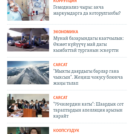
КОРРУПЦИЯ
Гемодиализ чыры: акча
маркумдарга да которулганбы?
ЭКОНОМИКА
Мунай базарындагы каатчылык:
Өкмөт күйүүчү май дагы
кымбаттай турганын эскертти
САЯСАТ
"Мыкты даярдыгы барлар гана
чыксын". Жеңиш чокусу боюнча
жаңы талап
САЯСАТ
"75чилердин каты": Шаардык сот
тараптардын апелляция арызын
карайт
КООПСУЗДУК