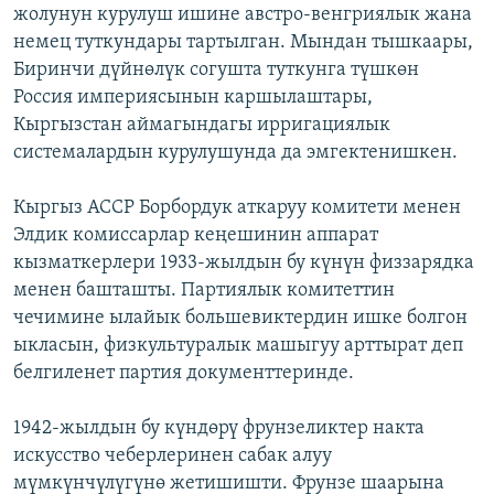
жолунун курулуш ишине австро-венгриялык жана
немец туткундары тартылган. Мындан тышкаары,
Биринчи дүйнөлүк согушта туткунга түшкөн
Россия империясынын каршылаштары,
Кыргызстан аймагындагы ирригациялык
системалардын курулушунда да эмгектенишкен.
Кыргыз АССР Борбордук аткаруу комитети менен
Элдик комиссарлар кеңешинин аппарат
кызматкерлери 1933-жылдын бу күнүн физзарядка
менен башташты. Партиялык комитеттин
чечимине ылайык большевиктердин ишке болгон
ыкласын, физкультуралык машыгуу арттырат деп
белгиленет партия документтеринде.
1942-жылдын бу күндөрү фрунзеликтер накта
искусство чеберлеринен сабак алуу
мүмкүнчүлүгүнө жетишишти. Фрунзе шаарына