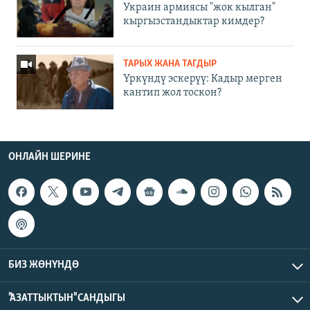
Украин армиясы "жок кылган"
кыргызстандыктар кимдер?
ТАРЫХ ЖАНА ТАГДЫР
Үркүндү эскерүү: Кадыр мерген
кантип жол тоскон?
ОНЛАЙН ШЕРИНЕ
БИЗ ЖӨНҮНДӨ
"АЗАТТЫКТЫН" САНДЫГЫ