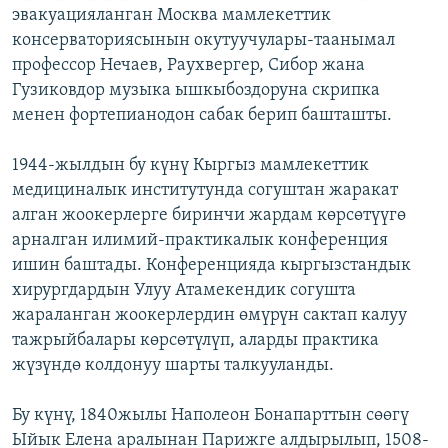
эвакуацияланган Москва мамлекеттик
консерваториясынын окутуучулары-таанымал
профессор Нечаев, Раухвергер, Сибор жана
Гузиковдор музыка ышкыбоздоруна скрипка
менен фортепианодон сабак берип башташты.
1944-жылдын бу күнү Кыргыз мамлекеттик
медициналык институтунда согуштан жаракат
алган жоокерлерге биринчи жардам көрсөтүүгө
арналган илимий-практикалык конференция
ишин баштады. Конференцияда кыргызстандык
хирургдардын Улуу Атамекендик согушта
жараланган жоокерлердин өмүрүн сактап калуу
тажрыйбалары көрсөтүлүп, аларды практика
жүзүндө колдонуу шарты талкууланды.
Бу күнү, 1840жылы Наполеон Бонапарттын сөөгү
Ыйык Елена аралынан Парижге алдырылып, 1508-