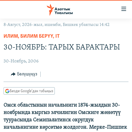
Линктер
Мазмунга
өтүңүз
8-Август, 2026-жыл, ишемби, Бишкек убактысы 14:42
Навигацияга
ЖАҢЫЛЫКТАР
өтүңүз
ИЛИМ, БИЛИМ БЕРҮҮ, IT
КЫРГЫЗСТАН
Издөөгө
30-НОЯБРЬ: ТАРЫХ БАРАКТАРЫ
салыңыз
ДҮЙНӨ
КЫРГЫЗСТАН
30-Ноябрь, 2006
УКРАИНА
САЯСАТ
ДҮЙНӨ
АТАЙЫН ИЛИКТӨӨ
ЭКОНОМИКА
БОРБОР АЗИЯ
Бөлүшүңүз
ТВ ПРОГРАММАЛАР
МАДАНИЯТ
Бизди Google'дан табыңыз
ПОДКАСТ
БҮГҮН АЗАТТЫКТА
Омск областынын начальниги 1874-жылдын 30-
ӨЗГӨЧӨ ПИКИР
ЭКСПЕРТТЕР ТАЛДАЙТ
ноябрында кыргыз элчилигин Омскиге жөнөтүү
БИЗ ЖАНА ДҮЙНӨ
туурасында Семипалатинск округдук
Русский
начальнигине көрсөтмө жолдогон. Мерке-Пишпек
ДАНИСТЕ