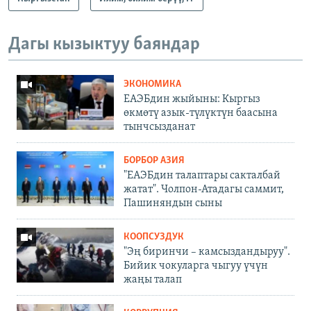
Дагы кызыктуу баяндар
ЭКОНОМИКА
ЕАЭБдин жыйыны: Кыргыз
өкмөтү азык-түлүктүн баасына
тынчсызданат
БОРБОР АЗИЯ
"ЕАЭБдин талаптары сакталбай
жатат". Чолпон-Атадагы саммит,
Пашиняндын сыны
КООПСУЗДУК
"Эң биринчи – камсыздандыруу".
Бийик чокуларга чыгуу үчүн
жаңы талап