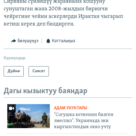
Сирияны сүйлөшүү жараянына кошууну
сунуштаган жана 2008-жылдын биринчи
чейрегине чейин аскерлерди Ирактан чыгарып
кетиш керек деп билдирген.
Бөлүшүңүз
Катталыңыз
Куржундар
Дүйнө
Саясат
Дагы кызыктуу баяндар
АДАМ УКУКТАРЫ
"Согушка кеткенин билген
эмеспиз". Украинада эки
кыргызстандык окко учту