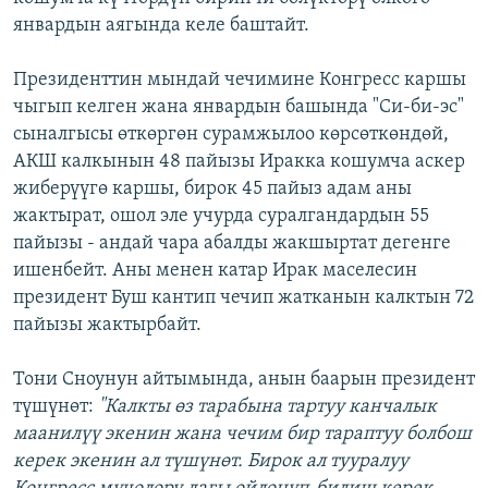
январдын аягында келе баштайт.
Президенттин мындай чечимине Конгресс каршы
чыгып келген жана январдын башында "Си-би-эс"
сыналгысы өткөргөн сурамжылоо көрсөткөндөй,
АКШ калкынын 48 пайызы Иракка кошумча аскер
жиберүүгө каршы, бирок 45 пайыз адам аны
жактырат, ошол эле учурда суралгандардын 55
пайызы - андай чара абалды жакшыртат дегенге
ишенбейт. Аны менен катар Ирак маселесин
президент Буш кантип чечип жатканын калктын 72
пайызы жактырбайт.
Тони Сноунун айтымында, анын баарын президент
түшүнөт:
"Калкты өз тарабына тартуу канчалык
маанилүү экенин жана чечим бир тараптуу болбош
керек экенин ал түшүнөт. Бирок ал тууралуу