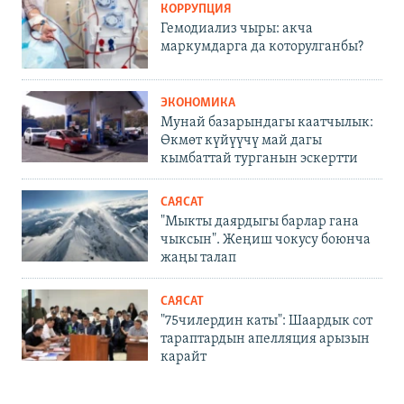
КОРРУПЦИЯ
Гемодиализ чыры: акча
маркумдарга да которулганбы?
ЭКОНОМИКА
Мунай базарындагы каатчылык:
Өкмөт күйүүчү май дагы
кымбаттай турганын эскертти
САЯСАТ
"Мыкты даярдыгы барлар гана
чыксын". Жеңиш чокусу боюнча
жаңы талап
САЯСАТ
"75чилердин каты": Шаардык сот
тараптардын апелляция арызын
карайт