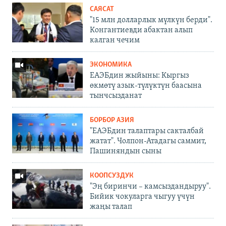
САЯСАТ
"15 млн долларлык мүлкүн берди".
Конгантиевди абактан алып
калган чечим
ЭКОНОМИКА
ЕАЭБдин жыйыны: Кыргыз
өкмөтү азык-түлүктүн баасына
тынчсызданат
БОРБОР АЗИЯ
"ЕАЭБдин талаптары сакталбай
жатат". Чолпон-Атадагы саммит,
Пашиняндын сыны
КООПСУЗДУК
"Эң биринчи – камсыздандыруу".
Бийик чокуларга чыгуу үчүн
жаңы талап