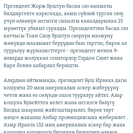
Президент Жорж Буштун басма сөз кызматы
билдиргенге караганда, анын сүйлөй турган сөзү
үчүн өлкөнүн негизги сыналгы каналдарынан 25
мүнөттүк убакыт суралды. Президенттин басма сөз
катчысы Тони Сноу Буштун сөзүнүн мазмуну
жөнүндө маалымат берүүдөн баш тартты, бирок ал
тууралуу журналисттерге - президент менен 9-
январда жолуккан сенаторлор Гордон Смит жана
Карл Левин кабарлап беришти.
Алардын айтымында, президент Буш Иракка дагы
кошумча 20 миң америкалык аскер жиберүүнү
чечти жана өз сөзүндө ошол тууралуу айтат. Алар
кошуна Кувейттен келет жана негизги бөлүгү
Багдад шаарына жайгаштырылат, бирок төрт
миңге жакыны Анбар провинциясына жиберилет .
Азыр Иракта 132 миң америкалык аскер бар жана
кошумча күчтөрдүн биринчи бөлүктөрү өлкөгө