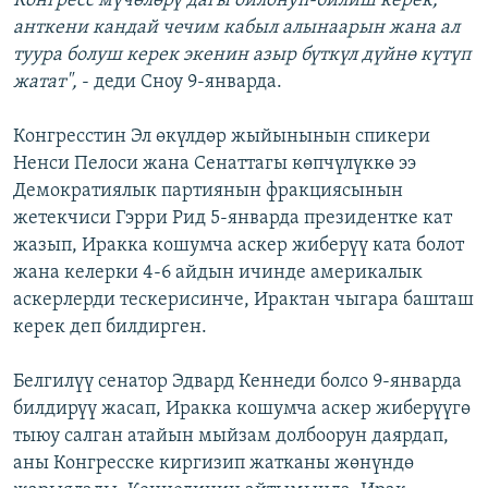
Конгресс мүчөлөрү дагы ойлонуп-билиш керек,
анткени кандай чечим кабыл алынаарын жана ал
туура болуш керек экенин азыр бүткүл дүйнө күтүп
жатат",
- деди Сноу 9-январда.
Конгресстин Эл өкүлдөр жыйынынын спикери
Ненси Пелоси жана Сенаттагы көпчүлүккө ээ
Демократиялык партиянын фракциясынын
жетекчиси Гэрри Рид 5-январда президентке кат
жазып, Иракка кошумча аскер жиберүү ката болот
жана келерки 4-6 айдын ичинде америкалык
аскерлерди тескерисинче, Ирактан чыгара башташ
керек деп билдирген.
Белгилүү сенатор Эдвард Кеннеди болсо 9-январда
билдирүү жасап, Иракка кошумча аскер жиберүүгө
тыюу салган атайын мыйзам долбоорун даярдап,
аны Конгресске киргизип жатканы жөнүндө