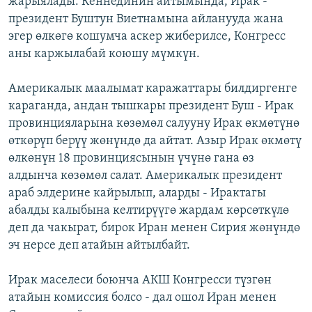
жарыялады. Кеннединин айтымында, Ирак -
президент Буштун Виетнамына айланууда жана
эгер өлкөгө кошумча аскер жиберилсе, Конгресс
аны каржылабай коюшу мүмкүн.
Америкалык маалымат каражаттары билдиргенге
караганда, андан тышкары президент Буш - Ирак
провинцияларына көзөмөл салууну Ирак өкмөтүнө
өткөрүп берүү жөнүндө да айтат. Азыр Ирак өкмөтү
өлкөнүн 18 провинциясынын үчүнө гана өз
алдынча көзөмөл салат. Америкалык президент
араб элдерине кайрылып, аларды - Ирактагы
абалды калыбына келтирүүгө жардам көрсөткүлө
деп да чакырат, бирок Иран менен Сирия жөнүндө
эч нерсе деп атайын айтылбайт.
Ирак маселеси боюнча АКШ Конгресси түзгөн
атайын комиссия болсо - дал ошол Иран менен