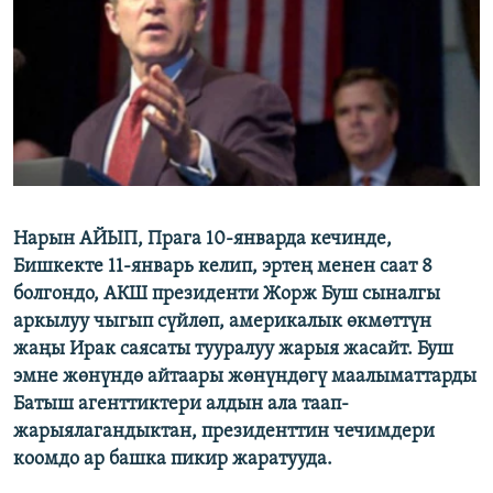
ОНЛАЙН ШЕРИНЕ
ЭЖЕ-СИҢДИЛЕР
АЗАТТЫК+
ЫҢГАЙСЫЗ СУРООЛОР
ЭЕ/АРнун бардык сайттары
Нарын АЙЫП, Прага 10-январда кечинде,
Бишкекте 11-январь келип, эртең менен саат 8
болгондо, АКШ президенти Жорж Буш сыналгы
аркылуу чыгып сүйлөп, америкалык өкмөттүн
жаңы Ирак саясаты тууралуу жарыя жасайт. Буш
эмне жөнүндө айтаары жөнүндөгү маалыматтарды
Батыш агенттиктери алдын ала таап-
жарыялагандыктан, президенттин чечимдери
коомдо ар башка пикир жаратууда.