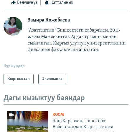
Бөлүшүңүз
Катталыңыз
Замира Кожобаева
“Азаттыктын” Бишкектеги кабарчысы. 2011-
жылы Мамлекеттик Ардак грамота менен
сыйланган. Кыргыз улуттук университетинин
филология факультетин аяктаган.
Куржундар
Кыргызстан
Экономика
Дагы кызыктуу баяндар
КООМ
Чоң-Кара жана Таш-Төбө:
Өзбекстандан Кыргызстанга