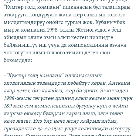
“Кумтөр голд компани” ишканасын бул талаптарды
аткарууга көндүрүүгө жана жер салыгын төлөөгө
милдеттендирүү оңойго турган жок. Кубанычбек
мырза компания 1998-жылы Жетиөгүздөгү беш
айылдын элине зыян алып келген цианидге
байланыштуу иш үчүн да компенсацияны өзүнүн
чөнтөгүгөн алып төлөөгө тийиш деген оюн
бекемдеди:
-“Кумтөр голд компани” ишканасынын
экологиялык төлөмдөрүн көбөйтүү керек. Анткени
алар кетет, биз калабыз, жер биздики. Экинчиден
1998-жылы төгүлгөн цианид алып келген зыян үчүн
189 млн сом компенсацияны бүгүнкү күнгө чейин
кыргыз өкмөтү булардан карыз алып, элге төлөп
келе жатат. Биз бир нече жолу кайрылганбыз,
президентке да жаздык ушул келишимди өзгөртүү