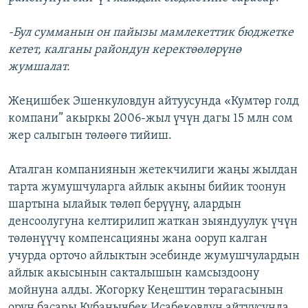
-Бул сумманын он пайызы мамлекеттик бюджетке
кетет, калганы райондун керектөөлөрүнө
жумшалат.
Жеңишбек Эшенкуловдун айтуусунда «Кумтөр голд
компани” акыркы 2006-жыл үчүн дагы 15 млн сом
жер салыгын төлөөгө тийиш.
Аталган компаниянын жетекчилиги жаңы жылдан
тарта жумушчуларга айлык акыны бийик тоонун
шартына ылайык төлөп берүүнү, алардын
денсоолугуна келтирилип жаткан зыяндуулук үчүн
төлөнүүчү компенсацияны жана ооруп калган
учурда орточо айлыктын эсебинде жумушчулардын
айлык акысынын сакталышын камсыздоону
мойнуна алды. Жогорку Кеңештин төрагасынын
орун басары Кубанычбек Исабековдун айтуусунда