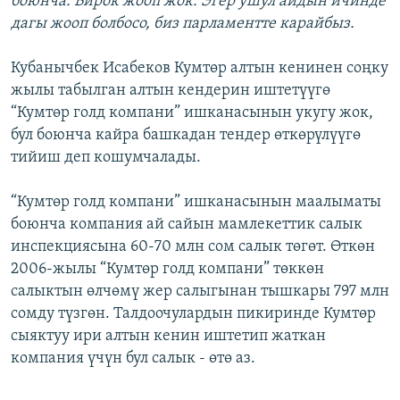
боюнча. Бирок жооп жок. Эгер ушул айдын ичинде
дагы жооп болбосо, биз парламентте карайбыз.
Кубанычбек Исабеков Кумтөр алтын кенинен соңку
жылы табылган алтын кендерин иштетүүгө
“Кумтөр голд компани” ишканасынын укугу жок,
бул боюнча кайра башкадан тендер өткөрүлүүгө
тийиш деп кошумчалады.
“Кумтөр голд компани” ишканасынын маалыматы
боюнча компания ай сайын мамлекеттик салык
инспекциясына 60-70 млн сом салык төгөт. Өткөн
2006-жылы “Кумтөр голд компани” төккөн
салыктын өлчөмү жер салыгынан тышкары 797 млн
сомду түзгөн. Талдоочулардын пикиринде Кумтөр
сыяктуу ири алтын кенин иштетип жаткан
компания үчүн бул салык - өтө аз.