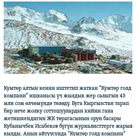
ОНЛАЙН ШЕРИНЕ
ЭЖЕ-СИҢДИЛЕР
АЗАТТЫК+
ЫҢГАЙСЫЗ СУРООЛОР
ЭЕ/АРнун бардык сайттары
Кумтөр алтын кенин иштетип жаткан “Кумтөр голд
компани” ишканасы үч жылдык жер салыгын 45
млн сом өлчөмүндө төлөдү. Буга Кыргызстан тарап
бир нече жолку соттошуулардан кийин гана
жетишкендигин ЖК төрагасынын орун басары
Кубанычбек Исабеков бүгүн журналисттерге жарыя
кылды. Анын айтуусунда “Кумтөр голд компани”