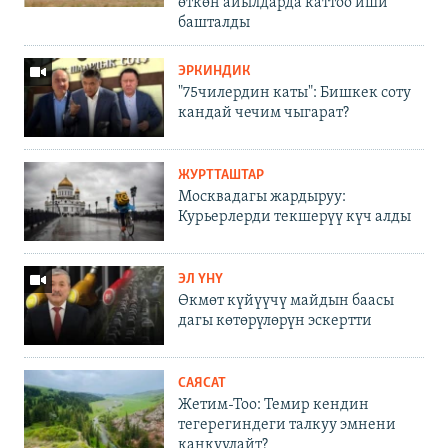
өткөн айылдарда каттоо иши
башталды
ЭРКИНДИК
"75чилердин каты": Бишкек соту
кандай чечим чыгарат?
ЖУРТТАШТАР
Москвадагы жардыруу:
Курьерлерди текшерүү күч алды
ЭЛ ҮНҮ
Өкмөт күйүүчү майдын баасы
дагы көтөрүлөрүн эскертти
САЯСАТ
Жетим-Тоо: Темир кендин
тегерегиндеги талкуу эмнени
каңкуулайт?