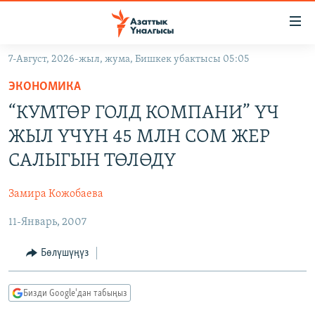
Линктер
Мазмунга
өтүңүз
7-Август, 2026-жыл, жума, Бишкек убактысы 05:05
Навигацияга
ЖАҢЫЛЫКТАР
өтүңүз
ЭКОНОМИКА
КЫРГЫЗСТАН
Издөөгө
“КУМТӨР ГОЛД КОМПАНИ” ҮЧ
салыңыз
ДҮЙНӨ
КЫРГЫЗСТАН
ЖЫЛ ҮЧҮН 45 МЛН СОМ ЖЕР
УКРАИНА
САЯСАТ
ДҮЙНӨ
САЛЫГЫН ТӨЛӨДҮ
АТАЙЫН ИЛИКТӨӨ
ЭКОНОМИКА
БОРБОР АЗИЯ
Замира Кожобаева
ТВ ПРОГРАММАЛАР
МАДАНИЯТ
11-Январь, 2007
ПОДКАСТ
БҮГҮН АЗАТТЫКТА
ӨЗГӨЧӨ ПИКИР
ЭКСПЕРТТЕР ТАЛДАЙТ
Бөлүшүңүз
БИЗ ЖАНА ДҮЙНӨ
Русский
Бизди Google'дан табыңыз
ДАНИСТЕ