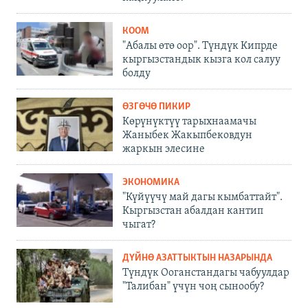
КООМ
"Абалы өтө оор". Түндүк Кипрде
кыргызстандык кызга кол салуу
болду
ӨЗГӨЧӨ ПИКИР
Көрүнүктүү тарыхнаамачы
Жаныбек Жакыпбековдун
жаркын элесине
ЭКОНОМИКА
"Күйүүчү май дагы кымбаттайт".
Кыргызстан абалдан кантип
чыгат?
ДҮЙНӨ АЗАТТЫКТЫН НАЗАРЫНДА
Түндүк Ооганстандагы чабуулдар
"Талибан" үчүн чоң сынообу?