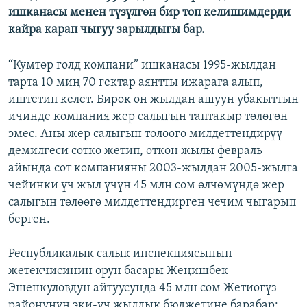
ишканасы менен түзүлгөн бир топ келишимдерди
кайра карап чыгуу зарылдыгы бар.
“Кумтөр голд компани” ишканасы 1995-жылдан
тарта 10 миң 70 гектар аянтты ижарага алып,
иштетип келет. Бирок он жылдан ашуун убакыттын
ичинде компания жер салыгын таптакыр төлөгөн
эмес. Аны жер салыгын төлөөгө милдеттендирүү
демилгеси сотко жетип, өткөн жылы февраль
айында сот компанияны 2003-жылдан 2005-жылга
чейинки үч жыл үчүн 45 млн сом өлчөмүндө жер
салыгын төлөөгө милдеттендирген чечим чыгарып
берген.
Республикалык салык инспекциясынын
жетекчисинин орун басары Жеңишбек
Эшенкуловдун айтуусунда 45 млн сом Жетиөгүз
районунун эки-үч жылдык бюджетине барабар: