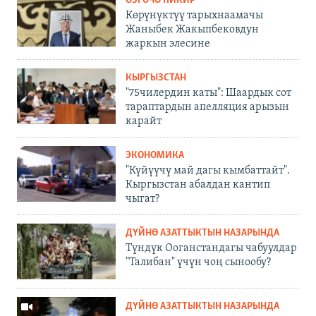
ӨЗГӨЧӨ ПИКИР
Көрүнүктүү тарыхнаамачы
Жаныбек Жакыпбековдун
жаркын элесине
КЫРГЫЗСТАН
"75чилердин каты": Шаардык сот
тараптардын апелляция арызын
карайт
ЭКОНОМИКА
"Күйүүчү май дагы кымбаттайт".
Кыргызстан абалдан кантип
чыгат?
ДҮЙНӨ АЗАТТЫКТЫН НАЗАРЫНДА
Түндүк Ооганстандагы чабуулдар
"Талибан" үчүн чоң сынообу?
ДҮЙНӨ АЗАТТЫКТЫН НАЗАРЫНДА