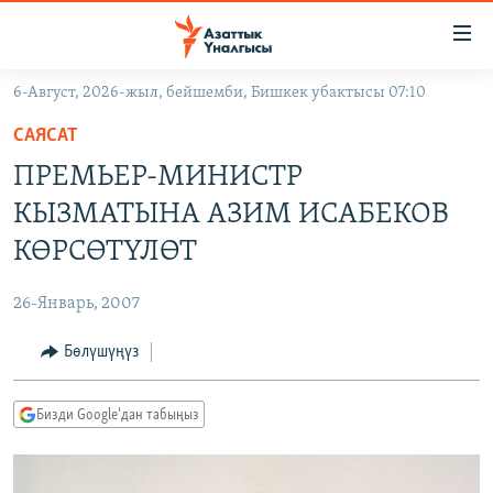
Линктер
Мазмунга
өтүңүз
6-Август, 2026-жыл, бейшемби, Бишкек убактысы 07:10
Навигацияга
ЖАҢЫЛЫКТАР
өтүңүз
САЯСАТ
КЫРГЫЗСТАН
Издөөгө
ПРЕМЬЕР-МИНИСТР
салыңыз
ДҮЙНӨ
КЫРГЫЗСТАН
КЫЗМАТЫНА АЗИМ ИСАБЕКОВ
УКРАИНА
САЯСАТ
ДҮЙНӨ
КӨРСӨТҮЛӨТ
АТАЙЫН ИЛИКТӨӨ
ЭКОНОМИКА
БОРБОР АЗИЯ
26-Январь, 2007
ТВ ПРОГРАММАЛАР
МАДАНИЯТ
Бөлүшүңүз
ПОДКАСТ
БҮГҮН АЗАТТЫКТА
ӨЗГӨЧӨ ПИКИР
ЭКСПЕРТТЕР ТАЛДАЙТ
Бизди Google'дан табыңыз
БИЗ ЖАНА ДҮЙНӨ
Русский
ДАНИСТЕ