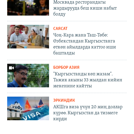
Москвада ресторандагы
жардырууда беш киши набыт
болду
САЯСАТ
Чоң-Кара жана Таш-Төбө:
Өзбекстандан Кыргызстанга
өткөн айылдарда каттоо иши
башталды
БОРБОР АЗИЯ
"Кыргызстанды көп жазам".
Тажик акыны 33 жылдан кийин
мекенине кайтты
ЭРКИНДИК
АКШга виза үчүн 20 миң доллар
күрөө. Кыргызстан да тизмеге
кирди