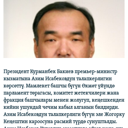
ОНЛАЙН ШЕРИНЕ
ЭЖЕ-СИҢДИЛЕР
АЗАТТЫК+
ЫҢГАЙСЫЗ СУРООЛОР
ЭЕ/АРнун бардык сайттары
Президент Курманбек Бакиев премьер-министр
кызматына Азим Исабековдун талапкерлигин
көрсөттү. Мамлекет башчы бүгүн Өкмөт үйүндө
парламент төрагасы, комитет жетекчилери жана
фракция башчылары менен жолугуп, кеңешкенден
кийин ушундай чечим кабыл алганын билдирди.
Азим Исабековдун талапкерлиги бүгүн эле Жогорку
Кеңештин кароосуна расмий түрдө сунушталды.