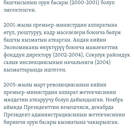
башчысынын орун басары (2000-2001) болуп
эмгектенген.
2001-жылы премьер-министрдин аппаратына
өтүп, уюштуруу, кадр маселелери боюнча бөлүм
башчы кызматын аткарган. Андан кийин
Экономиканы өнүктүрүү боюнча мамлекеттик
фонддун директору (2002-2004), Сокулук райондук
салык инспекциясынын начальниги (2004)
кызматтарында иштеген.
2005-жылы март революциясынан кийин
премьер-министрдин аппарат жетекчисинин
милдетин аткаруучу болуп дайындалган. Ноябрь
айында Президенттин кеңешчиси, декабрда
Президент администрациясынын жетекчисинин
биринчи орун басары кызматына чакырылган.