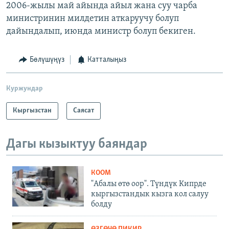
2006-жылы май айында айыл жана суу чарба
министринин милдетин аткаруучу болуп
дайындалып, июнда министр болуп бекиген.
Бөлүшүңүз
Катталыңыз
Куржундар
Кыргызстан
Саясат
Дагы кызыктуу баяндар
КООМ
"Абалы өтө оор". Түндүк Кипрде
кыргызстандык кызга кол салуу
болду