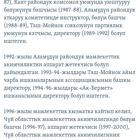
87), Кант райондук комсомол уюмунда уюштуруу
бөлүмүнүн башчысы (1987-88), Аламүдүн райондук
аткаруу комитетинде инструктор, бөлүм башчы
(1988-89), Таш-Мойнок совхозунун партиялык
уюмунун катчысы, директору (1989-1992) болуп
иштеген.
1992-жылы Аламүдүн райондук мамлекеттик
акимчиликтин аппарат жетекчиси болуп
дайындалган. 1993-94-жылдары Таш-Мойнок айыл
чарба ишканаларынын ассоциациясынын башкы
директору, 1994-96-жылдары «Ак-Бермет»
ишканасынын директору болуп иштеген.
1996-жылы мамлекеттик кызматка кайтып келип,
Чүй областтык мамлекеттик акимчилигинде бөлүм
башчы (1996-97), аппарат жетекчиси (1997-2000),
Чүй областтык мамлекеттик акимчилигинин