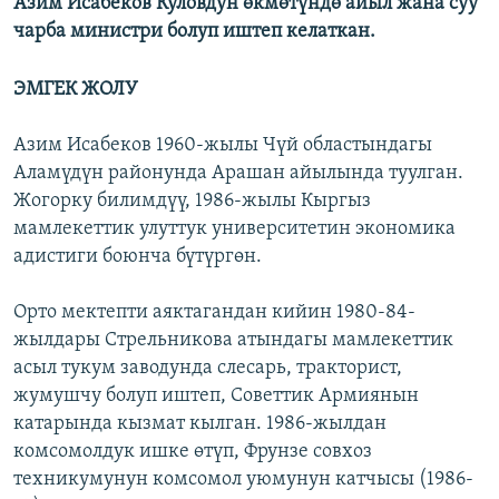
Азим Исабеков Куловдун өкмөтүндө айыл жана суу
чарба министри болуп иштеп келаткан.
ЭМГЕК ЖОЛУ
Азим Исабеков 1960-жылы Чүй областындагы
Аламүдүн районунда Арашан айылында туулган.
Жогорку билимдүү, 1986-жылы Кыргыз
мамлекеттик улуттук университетин экономика
адистиги боюнча бүтүргөн.
Орто мектепти аяктагандан кийин 1980-84-
жылдары Стрельникова атындагы мамлекеттик
асыл тукум заводунда слесарь, тракторист,
жумушчу болуп иштеп, Советтик Армиянын
катарында кызмат кылган. 1986-жылдан
комсомолдук ишке өтүп, Фрунзе совхоз
техникумунун комсомол уюмунун катчысы (1986-