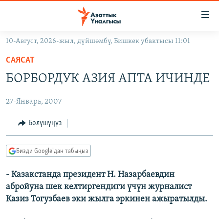
Линктер
Мазмунга
өтүңүз
10-Август, 2026-жыл, дүйшөмбү, Бишкек убактысы 11:01
Навигацияга
ЖАҢЫЛЫКТАР
өтүңүз
САЯСАТ
КЫРГЫЗСТАН
Издөөгө
БОРБОРДУК АЗИЯ АПТА ИЧИНДЕ
салыңыз
ДҮЙНӨ
КЫРГЫЗСТАН
27-Январь, 2007
УКРАИНА
САЯСАТ
ДҮЙНӨ
АТАЙЫН ИЛИКТӨӨ
ЭКОНОМИКА
БОРБОР АЗИЯ
Бөлүшүңүз
ТВ ПРОГРАММАЛАР
МАДАНИЯТ
Бизди Google'дан табыңыз
ПОДКАСТ
БҮГҮН АЗАТТЫКТА
- Казакстанда президент Н. Назарбаевдин
ӨЗГӨЧӨ ПИКИР
ЭКСПЕРТТЕР ТАЛДАЙТ
абройуна шек келтиргендиги үчүн журналист
БИЗ ЖАНА ДҮЙНӨ
Казиз Тогузбаев эки жылга эркинен ажыратылды.
Русский
ДАНИСТЕ