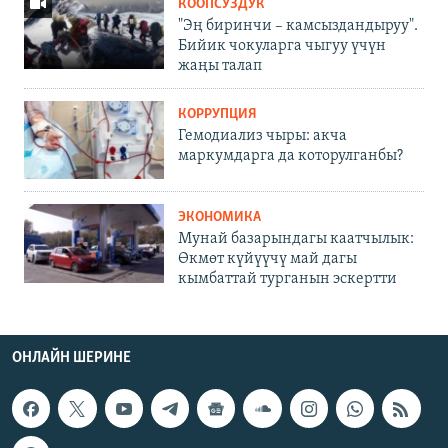
КООПСУЗДУК
"Эң биринчи – камсыздандыруу".
Бийик чокуларга чыгуу үчүн
жаңы талап
КОРРУПЦИЯ
Гемодиализ чыры: акча
маркумдарга да которулганбы?
ЭКОНОМИКА
Мунай базарындагы каатчылык:
Өкмөт күйүүчү май дагы
кымбаттай турганын эскертти
ОНЛАЙН ШЕРИНЕ