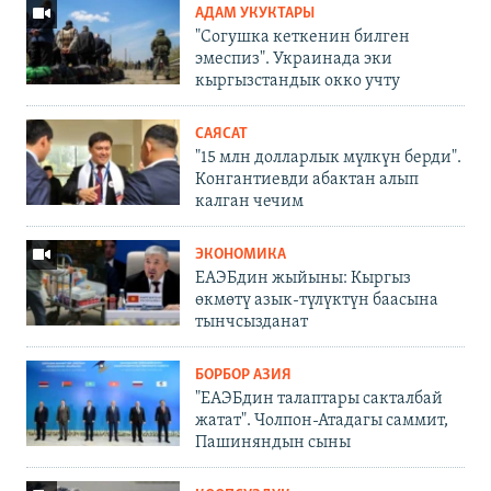
АДАМ УКУКТАРЫ
"Согушка кеткенин билген
эмеспиз". Украинада эки
кыргызстандык окко учту
САЯСАТ
"15 млн долларлык мүлкүн берди".
Конгантиевди абактан алып
калган чечим
ЭКОНОМИКА
ЕАЭБдин жыйыны: Кыргыз
өкмөтү азык-түлүктүн баасына
тынчсызданат
БОРБОР АЗИЯ
"ЕАЭБдин талаптары сакталбай
жатат". Чолпон-Атадагы саммит,
Пашиняндын сыны