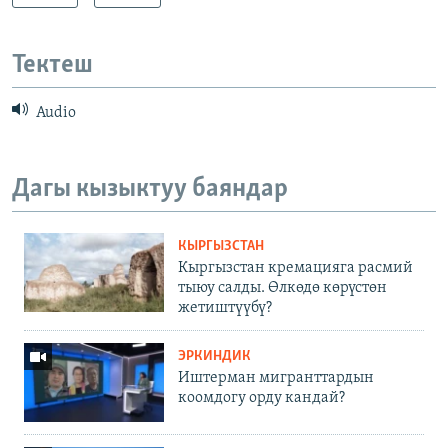
Тектеш
Audio
Дагы кызыктуу баяндар
КЫРГЫЗСТАН
Кыргызстан кремацияга расмий
тыюу салды. Өлкөдө көрүстөн
жетиштүүбү?
ЭРКИНДИК
Иштерман мигранттардын
коомдогу орду кандай?