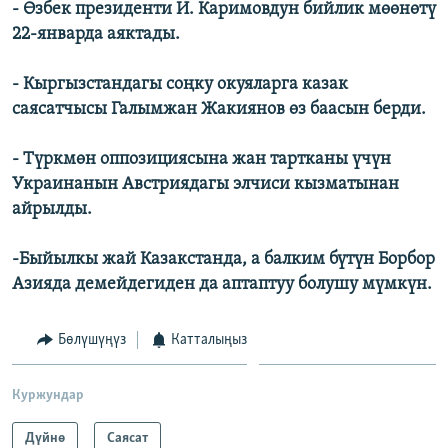
- Өзбек президенти И. Каримовдун бийлик мөөнөтү
ОНЛАЙН ШЕРИНЕ
ЭЖЕ-СИҢДИЛЕР
22-январда аяктады.
АЗАТТЫК+
- Кыргызстандагы соңку окуяларга казак
ЫҢГАЙСЫЗ СУРООЛОР
саясатчысы Галымжан Жакиянов өз баасын берди.
ЭЕ/АРнун бардык сайттары
- Түркмөн оппозициясына жан тартканы үчүн
Украинанын Австриядагы элчиси кызматынан
айрылды.
-Быйылкы жай Казакстанда, а балким бүтүн Борбор
Азияда демейдегиден да аптаптуу болушу мүмкүн.
Бөлүшүңүз
Катталыңыз
Куржундар
Дүйнө
Саясат