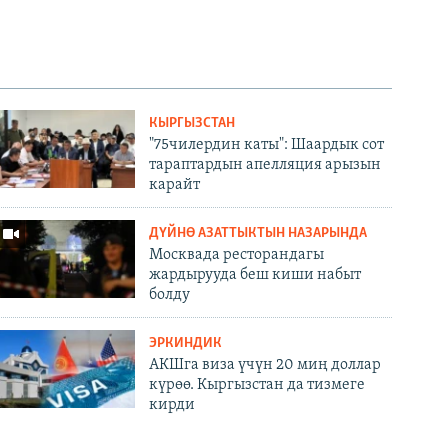
КЫРГЫЗСТАН
"75чилердин каты": Шаардык сот
тараптардын апелляция арызын
карайт
ДҮЙНӨ АЗАТТЫКТЫН НАЗАРЫНДА
Москвада ресторандагы
жардырууда беш киши набыт
болду
ЭРКИНДИК
АКШга виза үчүн 20 миң доллар
күрөө. Кыргызстан да тизмеге
кирди