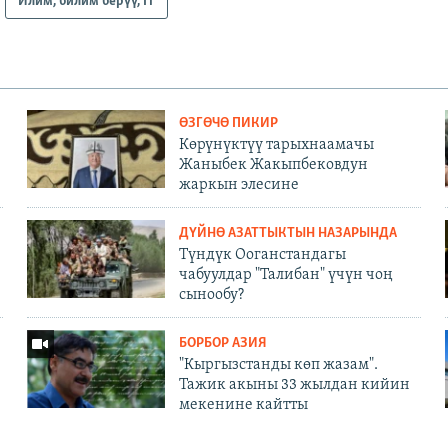
Илим, билим берүү, IT
ӨЗГӨЧӨ ПИКИР
Көрүнүктүү тарыхнаамачы
Жаныбек Жакыпбековдун
жаркын элесине
ДҮЙНӨ АЗАТТЫКТЫН НАЗАРЫНДА
Түндүк Ооганстандагы
чабуулдар "Талибан" үчүн чоң
сынообу?
БОРБОР АЗИЯ
"Кыргызстанды көп жазам".
Тажик акыны 33 жылдан кийин
мекенине кайтты