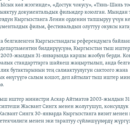
«Ысык көл жээгинде», «Достук чокусу», «Тянь-Шань т
сыяктуу документальдык фильмдер коюлган. Мындан
евдун Кыргызстанга Ленин орденин тапшыруу үчүн 
ументалдык фильм, фестивальдын олуттуу окуясы кат
на белгиленген Кыргызстандагы референдумга байл
департаментин билдирүүсүнө, Кыргызстан тыш иште
 2003-жылдын 31-январында каршы жообун берди. Ко
ралык стандарттарга шайкеш жаңыртылып, анда белг
лик бутактарынын тең салмактуулугун сактоого жана
к өнүгүүгө салым кошот, деп айтылат тыш иштер ми
ө.
тыш иштер министри Аскар Айтматов 2003-жылдын 3
иптеши Жасвант Сингх менен жолугушуп, консулдук
Жасвант Сингх 30-январда Кыргызстанга визит менен 
етекчилиги менен эки тараптуу сүйлөшүүлөрдү жүргүз