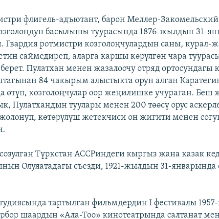
истри флигель-адъютант, барон Меллер-Закомельский
озголоңдун басылышы туурасында 1876-жылдын 31-я
н. Гвардия ротмистри козголоңчулардын саны, курал-
етин саймедиреп, аларга каршы көрүлгөн чара туурас
 берет. Пулатхан менен жазалоочу отряд ортосундагы
тагынан 84 чакырым алыстыкта орун алган Каратеги
 өтүп, козголоңчулар оор жеңилишке учураган. Беш 
к, Пулатхандын туулары менен 200 төөсү орус аскерл
жолонуп, көтөрүлүш жетекчиси он жигити менен сог
н.
 созулган Түркстан АССРиндеги кыргыз жана казак ке
нын Олуяатадагы съезди, 1921-жылдын 31-январында 
тудиясында тартылган фильмдердин I фестивалы 1957
рбор шаардын «Ала-Тоо» кинотеатрында салтанат ме