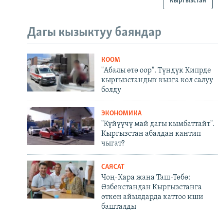
Кыргызстан
Дагы кызыктуу баяндар
КООМ
"Абалы өтө оор". Түндүк Кипрде
кыргызстандык кызга кол салуу
болду
ЭКОНОМИКА
"Күйүүчү май дагы кымбаттайт".
Кыргызстан абалдан кантип
чыгат?
САЯСАТ
Чоң-Кара жана Таш-Төбө:
Өзбекстандан Кыргызстанга
өткөн айылдарда каттоо иши
башталды