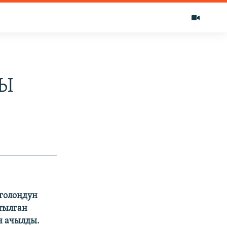
РЫ
зголоңдун
тылган
н ачылды.