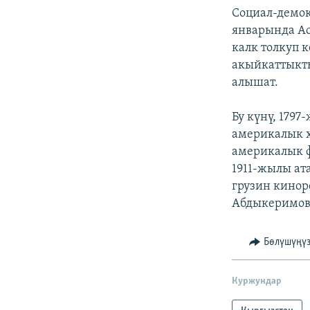
Социал-демок
январында Ас
калк толкуп 
акыйкаттыкты
алышат.
Бу күнү, 179
америкалык х
америкалык 
1911-жылы ат
грузин кинор
Абдыкеримов 
Бөлүшүңү
Куржундар