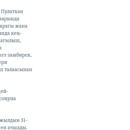
 Пулатхан
нварында
жарагы жана
ында кең-
 кагылыш,
н
жез замбирек,
ери
уш талаасынан
дей-
соңуна
-жылдын 31-
нен ачылды.