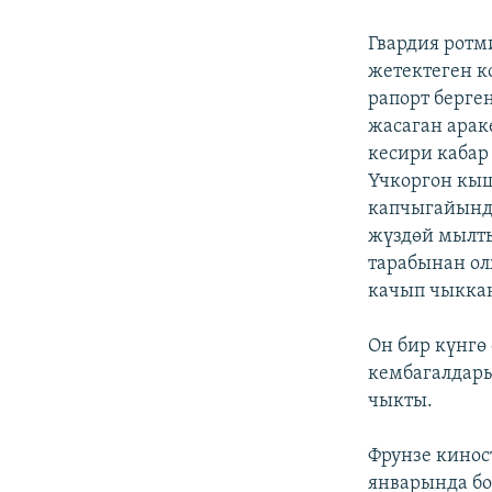
ЭЖЕ-СИҢДИЛЕР
АЗАТТЫК+
Гвардия ротм
жетектеген к
ЫҢГАЙСЫЗ СУРООЛОР
рапорт берге
жасаган арак
кесири кабар
Үчкоргон кыш
капчыгайында
жүздөй мылты
тарабынан ол
качып чыкка
Он бир күнгө
кембагалдары
чыкты.
Фрунзе кинос
январында бо