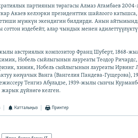
ратиялык партиянын төрагасы Алмаз Атамбаев 2004-
кар Акаев келээрки президенттик шайлоого катышса,
кетиши мүмкүн экендигин билдирди. Анын айтымында
 соттон издебейт, алар чындык менен адилеттүүлүктү
7-жылы австриялык композитор Франц Шуберт, 1868-жы
имик, Нобель сыйлыгынын лауреаты Теодор Ричардс,
физик, химик, Нобель сыйлыгынын лауреаты Ирвинг 
актуу көзүачык Ванга (Вангелия Пандева-Гущерова), 
ежиссеру Тенгиз Абуладзе, 1939-жылы сынчы Курманб
жарык дүйнөгө келген.
з
Катталыңыз
Принтер