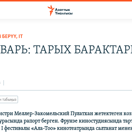
БЕРҮҮ, IT
НВАРЬ: ТАРЫХ БАРАКТА
7
з
ан табыңыз
истри Меллер-Закомельский Пулатхан жетектеген ко
расында рапорт берген. Фрунзе киностудиясында тар
I фестивалы «Ала-Тоо» кинотеатрында салтанат мене