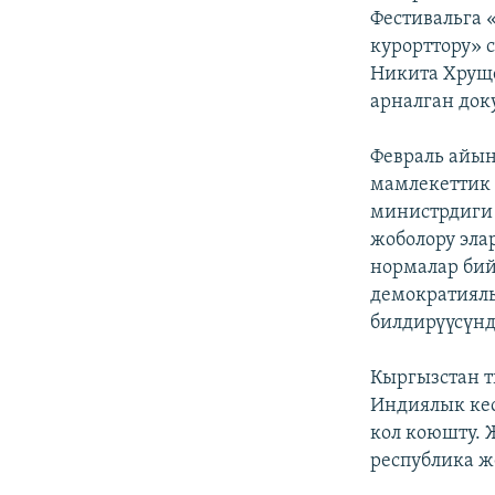
Фестивальга 
курорттору» 
Никита Хрущ
арналган док
Февраль айы
мамлекеттик 
министрдиги
жоболору эла
нормалар бий
демократиялы
билдирүүсүнд
Кыргызстан 
Индиялык кес
кол коюшту. 
республика ж