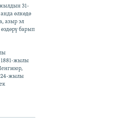
жылдын 31-
 анда өлкөдө
, азыр эл
 өздөрү барып
лы
 1881-жылы
Ленгмюр,
1924-жылы
ек