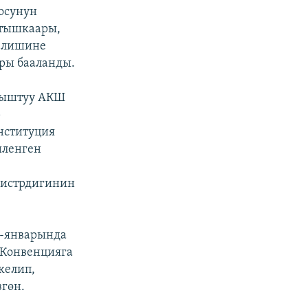
оосунун
 тышкаары,
келишине
ары бааланды.
аныштуу АКШ
р
нституция
иленген
нистрдигинин
1-январында
 Конвенцияга
келип,
гөн.