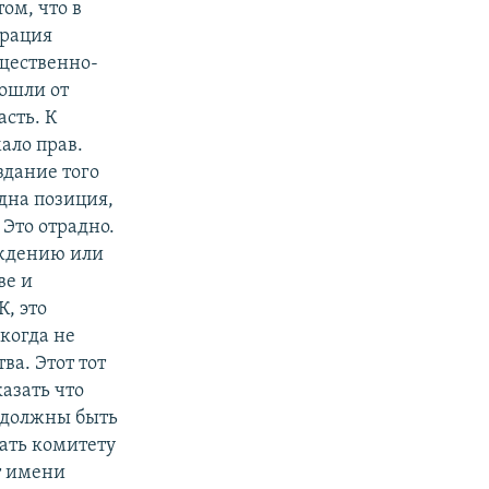
ом, что в
трация
щественно-
ошли от
асть. К
мало прав.
здание того
одна позиция,
Это отрадно.
ождению или
ве и
, это
когда не
ва. Этот тот
азать что
 должны быть
ать комитету
т имени