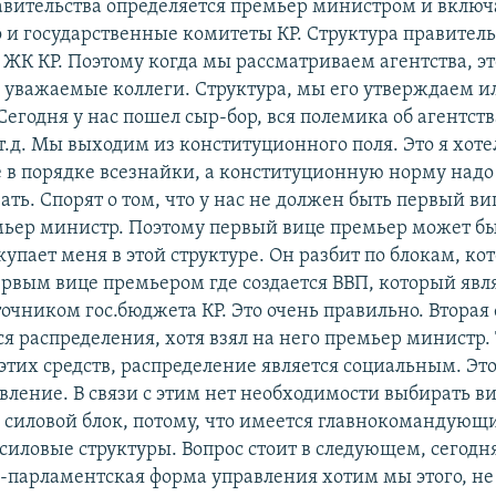
авительства определяется премьер министром и включа
 и государственные комитеты КР. Структура правитель
 ЖК КР. Поэтому когда мы рассматриваем агентства, э
 уважаемые коллеги. Структура, мы его утверждаем и
егодня у нас пошел сыр-бор, вся полемика об агентств
т.д. Мы выходим из конституционного поля. Это я хоте
 в порядке всезнайки, а конституционную норму надо
ть. Спорят о том, что у нас не должен быть первый ви
мьер министр. Поэтому первый вице премьер может б
купает меня в этой структуре. Он разбит по блокам, ко
ервым вице премьером где создается ВВП, который явл
очником гос.бюджета КР. Это очень правильно. Вторая 
ся распределения, хотя взял на него премьер министр. 
этих средств, распределение является социальным. Эт
вление. В связи с этим нет необходимости выбирать в
силовой блок, потому, что имеется главнокомандующ
силовые структуры. Вопрос стоит в следующем, сегодня
-парламентская форма управления хотим мы этого, не