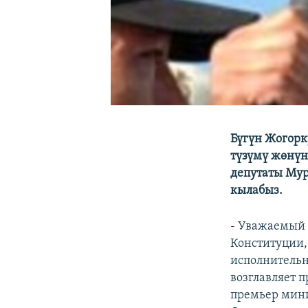
Бүгүн Жогорк
түзүмү жөнүн
депутаты Мур
кылабыз.
- Уважаемый 
Конституции,
исполнительн
возглавляет 
премьер мини