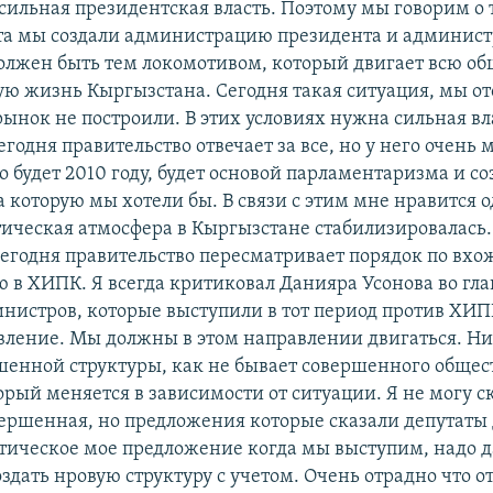
сильная президентская власть. Поэтому мы говорим о т
та мы создали администрацию президента и админис
олжен быть тем локомотивом, который двигает всю об
ю жизнь Кыргызстана. Сегодня такая ситуация, мы от
ынок не построили. В этих условиях нужна сильная вл
годня правительство отвечает за все, но у него очень 
о будет 2010 году, будет основой парламентаризма и со
 которую мы хотели бы. В связи с этим мне нравится 
тическая атмосфера в Кыргызстане стабилизировалась. 
о сегодня правительство пересматривает порядок по вх
 в ХИПК. Я всегда критиковал Данияра Усонова во гла
нистров, которые выступили в тот период против ХИПК
вление. Мы должны в этом направлении двигаться. Ни
шенной структуры, как не бывает совершенного общест
рый меняется в зависимоcти от ситуации. Я не могу ск
вершенная, но предложения которые сказали депутаты
тическое мое предложение когда мы выступим, надо д
здать нровую структуру с учетом. Очень отрадно что о