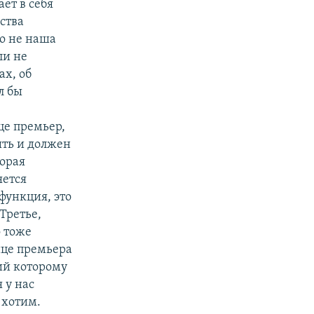
ет в себя
ства
то не наша
ли не
ах, об
л бы
це премьер,
ыть и должен
торая
яется
функция, это
Третье,
о тоже
ице премьера
ий которому
 у нас
 хотим.