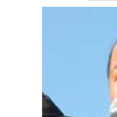
ЭЖЕ-СИҢДИЛЕР
АЗАТТЫК+
ЫҢГАЙСЫЗ СУРООЛОР