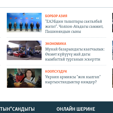
БОРБОР АЗИЯ
"ЕАЭБдин талаптары сакталбай
жатат". Чолпон-Атадагы саммит,
Пашиняндын сыны
ЭКОНОМИКА
Мунай базарындагы каатчылык:
Өкмөт күйүүчү май дагы
кымбаттай турганын эскертти
КООПСУЗДУК
Украин армиясы "жок кылган"
кыргызстандыктар кимдер?
КТЫН" САНДЫГЫ
ОНЛАЙН ШЕРИНЕ