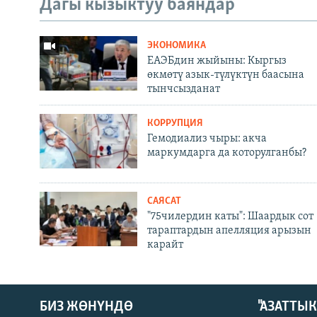
Дагы кызыктуу баяндар
ЭКОНОМИКА
ЕАЭБдин жыйыны: Кыргыз
өкмөтү азык-түлүктүн баасына
тынчсызданат
КОРРУПЦИЯ
Гемодиализ чыры: акча
маркумдарга да которулганбы?
САЯСАТ
"75чилердин каты": Шаардык сот
тараптардын апелляция арызын
карайт
БИЗ ЖӨНҮНДӨ
"АЗАТТЫ