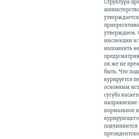
Структура пр
министерство
утверждается
приерегатива
утверждаем. С
инспекции и.
напомнить не
предусматрива
он же не пре
быть. Что под
курируется п
основным ист
сугубо касает
направление 
нормальное я
курирующего 
подчиняются 
президентско