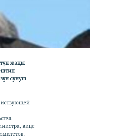
ттүн жаңы
ңештин
өзүн сунуш
действующей
ьства
инистра, вице
омитетов.