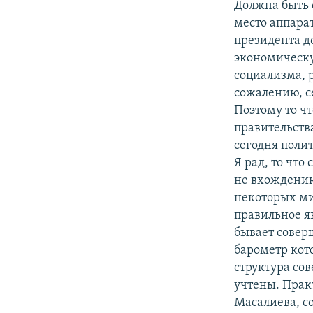
Должна быть 
место аппара
президента д
экономическу
социализма, р
сожалению, се
Поэтому то чт
правительства
сегодня поли
Я рад, то чт
не вхождению
некоторых ми
правильное я
бывает совер
барометр кото
структура со
учтены. Прак
Масалиева, со