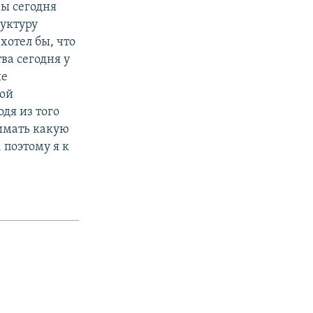
мы сегодня
руктуру
хотел бы, что
ва сегодня у
ые
ной
дя из того
имать какую
 поэтому я к