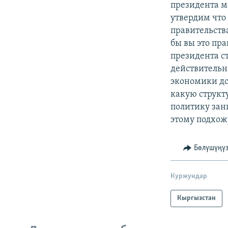
президента м
утвердим что
правительства
бы вы это пра
президента с
действительн
экономики до
какую структ
политику зани
этому подхожу
Бөлүшүңү
Куржундар
Кыргызстан