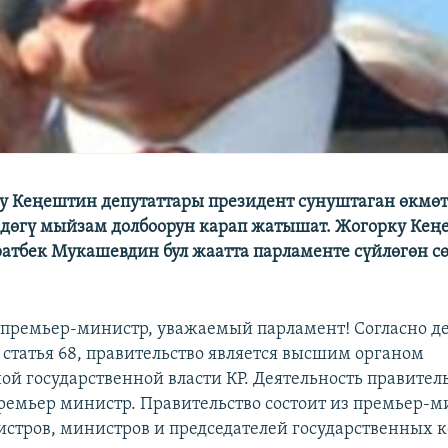
у Кеңештин депутаттары президент сунуштаган өкмө
дөгү мыйзам долбоорун карап жатышат. Жогорку Ке
атбек Мукашевдин бул жаатта парламенте сүйлөгөн с
премьер-министр, уважаемый парламент! Согласно 
 статья 68, правительство является высшим органом
ой государственной власти КР. Деятельность правител
премьер министр. Правительство состоит из премьер-м
стров, министров и председателей государственных к