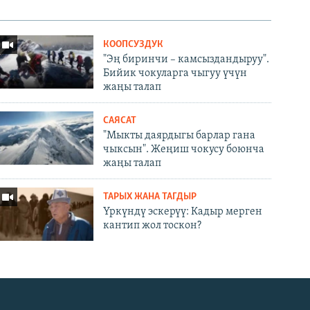
КООПСУЗДУК
"Эң биринчи – камсыздандыруу".
Бийик чокуларга чыгуу үчүн
жаңы талап
САЯСАТ
"Мыкты даярдыгы барлар гана
чыксын". Жеңиш чокусу боюнча
жаңы талап
ТАРЫХ ЖАНА ТАГДЫР
Үркүндү эскерүү: Кадыр мерген
кантип жол тоскон?