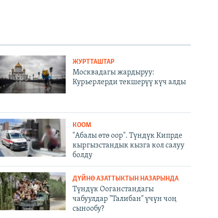
ЖУРТТАШТАР
Москвадагы жардыруу:
Курьерлерди текшерүү күч алды
КООМ
"Абалы өтө оор". Түндүк Кипрде
кыргызстандык кызга кол салуу
болду
ДҮЙНӨ АЗАТТЫКТЫН НАЗАРЫНДА
Түндүк Ооганстандагы
чабуулдар "Талибан" үчүн чоң
сынообу?