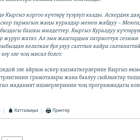
дө Кыргыз коргоо күчтөрү түзүлүп калды. Аскердик да
скер тармагын жаңы куралдар менен жабдуу – Мекен
ыздагы башкы милдеттер. Кыргыз Куралдуу күчтөрү
 жүрүп жатат. Ал эми жаштардын патриоттук сезими 
рыбыздан келаткан бул улуу салттын кайра салтанатта
зү эле чоң мисал болот.
ндой эле айрым аскер кызматкерлерине Кыргыз өкм
стрлигинин грамоталары жана баалуу сыйлыктар тап
ргыз маданият ишмерлеринин чоң программадагы ко
з
Катталыңыз
Принтер