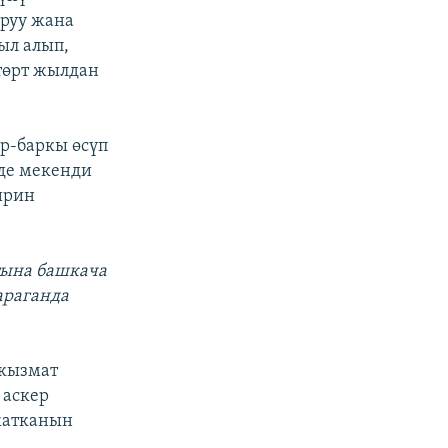
руу жана
ыл алып,
төрт жылдан
р-баркы өсүп
нде мекенди
ирин
тына башкача
араганда
 кызмат
 аскер
жатканын