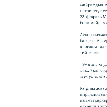
майрамдык ма
патриоттук с
23-февраль М
бери майрамд
Аскер кызмат
баратат. Аск
коргоо милде
тийгизет:
-Эми мына ул
карай баштад
жумуштарга д
Кыргыз аскер
киргизилгени
кызматкерле
өлкөнүн корг