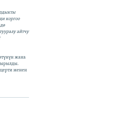
ярдыкты
ди коргоо
ндө
тууралу айтчу
й
өтүнүн жана
шырылды.
нцерти менен