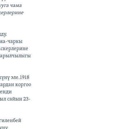
ууга чама
керлерине
ду.
ама-чаркы
аскерлерине
 зарылчылыгы
үнү эле.1918
ардан коргоо
кенди
ыл сайын 23-
лгиленбей
күнү