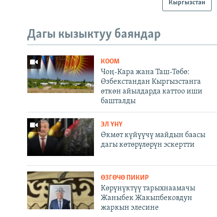
Кыргызстан
Дагы кызыктуу баяндар
КООМ
Чоң-Кара жана Таш-Төбө:
Өзбекстандан Кыргызстанга
өткөн айылдарда каттоо иши
башталды
ЭЛ ҮНҮ
Өкмөт күйүүчү майдын баасы
дагы көтөрүлөрүн эскертти
ӨЗГӨЧӨ ПИКИР
Көрүнүктүү тарыхнаамачы
Жаныбек Жакыпбековдун
жаркын элесине