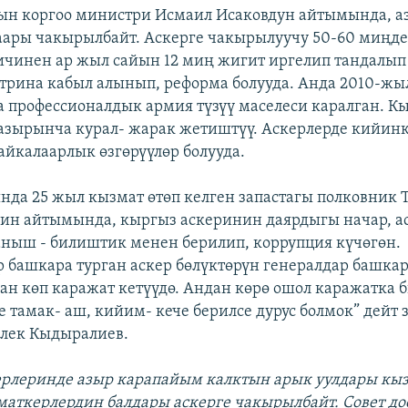
н коргоо министри Исмаил Исаковдун айтымында, а
ары чакырылбайт. Аскерге чакырылуучу 50-60 миңде
ичинен ар жыл сайын 12 миң жигит иргелип тандалып
трина кабыл алынып, реформа болууда. Анда 2010-жы
 профессионалдык армия түзүү маселеси каралган. К
азырынча курал- жарак жетиштүү. Аскерлерде кийи
айкалаарлык өзгөрүүлөр болууда.
нда 25 жыл кызмат өтөп келген запастагы полковник 
ин айтымында, кыргыз аскеринин даярдыгы начар, а
ныш - билиштик менен берилип, коррупция күчөгөн.
 башкара турган аскер бөлүктөрүн генералдар башкар
ан көп каражат кетүүдө. Андан көрө ошол каражатка 
 тамак- аш, кийим- кече берилсе дурус болмок” дейт 
лек Кыдыралиев.
ерлеринде азыр карапайым калктын арык уулдары кыз
аткерлердин балдары аскерге чакырылбайт. Совет до