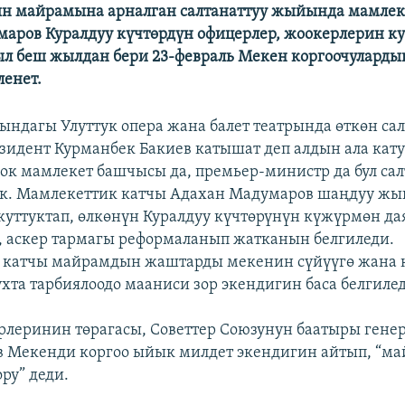
н майрамына арналган салтанаттуу жыйында мамлек
аров Куралдуу күчтөрдүн офицерлер, жоокерлерин кут
ыл беш жылдан бери 23-февраль Мекен коргоочуларды
ленет.
ндагы Улуттук опера жана балет театрында өткөн сал
идент Курманбек Бакиев катышат деп алдын ала кату
рок мамлекет башчысы да, премьер-министр да бул са
к. Мамлекеттик катчы Адахан Мадумаров шаңдуу ж
куттуктап, өлкөнүн Куралдуу күчтөрүнүн күжүрмөн д
 аскер тармагы реформаланып жатканын белгиледи.
 катчы майрамдын жаштарды мекенин сүйүүгө жана к
ухта тарбиялоодо мааниси зор экендигин баса белгиле
рлеринин төрагасы, Советтер Союзунун баатыры гене
в Мекенди коргоо ыйык милдет экендигин айтып, “м
ру” деди.