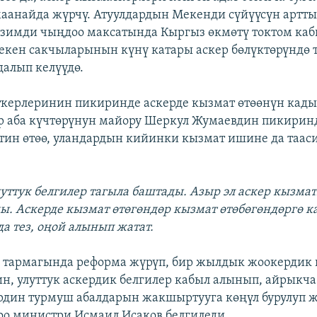
анайда жүрчү. Атуулдардын Мекенди сүйүүсүн артты
езимди чыңдоо максатында Кыргыз өкмөтү токтом каб
екен сакчыларынын күнү катары аскер бөлүктөрүндө 
алып келүүдө.
керлеринин пикиринде аскерде кызмат өтөөнүн кады
ер аба күчтөрүнун майору Шеркул Жумаевдин пикири
тин өтөө, уландардын кийинки кызмат ишине да таас
уттук белгилер тагыла баштады. Азыр эл аскер кызма
ы. Аскерде кызмат өтөгөндөр кызмат өтөбөгөндөргө к
а тез, оңой алынып жатат.
 тармагында реформа жүрүп, бир жылдык жоокердик
н, улуттук аскердик белгилер кабыл алынып, айрыкча
рдин турмуш абалдарын жакшыртууга көңүл бурулуп 
оо министри Исмаил Исаков белгиледи.