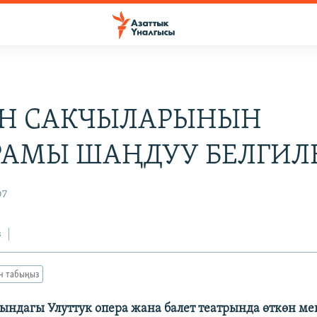
Н САКЧЫЛАРЫНЫН
АМЫ ШАҢДУУ БЕЛГИЛ
07
з
ан табыңыз
ндагы Улуттук опера жана балет театрында өткөн ме