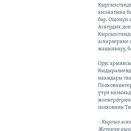
Кыргызстанды
кызматына ба
бар. Ошонун 
Аскердик док
Кыргызстанда
аскерлерине 
жаңылануу, б
Орус армиясы
Кыдыралиевд
наамдары таа
Полковниктер
үчүн казынад
жоокерлерине
полковник Ти
- Кыргыз аск
Жетекчи кызм