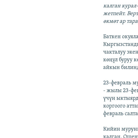
калган курал
жетпейт. Вер
өкмөт ар тар
Баткен окуяла
Кыргызстанды
чакталуу эке
көңүл буруу 
айкын билин
23-февраль м
- жылы 23-фе
үчүн ыктыяр
коргоого атт
февраль салт
Кийин мурунк
калган. Ошен