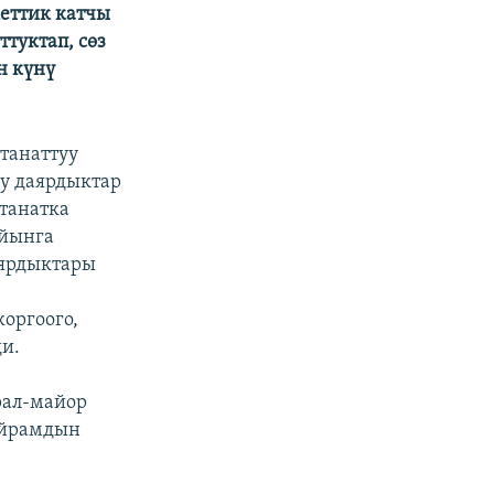
еттик катчы
туктап, сөз
н күнү
танаттуу
у даярдыктар
лтанатка
ыйынга
аярдыктары
оргоого,
ди.
рал-майор
айрамдын