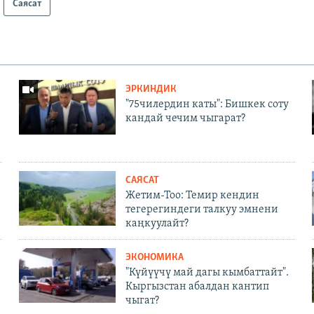
Саясат
ЭРКИНДИК
"75чилердин каты": Бишкек соту
кандай чечим чыгарат?
САЯСАТ
Жетим-Тоо: Темир кендин
тегерегиндеги талкуу эмнени
каңкуулайт?
ЭКОНОМИКА
"Күйүүчү май дагы кымбаттайт".
Кыргызстан абалдан кантип
чыгат?