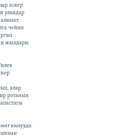
зыр аскер
й уландар
 алынат.
лга чейин
ыргыз
нки жылдары
Тилек
скер
ып, алар
бир ротанын
запастагы
мат кылууда.
орунан