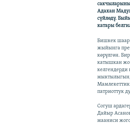
ЭЖЕ-СИҢДИЛЕР
сакчыларыны
Адахан Мадум
АЗАТТЫК+
сүйлөдү. Бый
ЫҢГАЙСЫЗ СУРООЛОР
катары белги
Бишкек шаары
жыйынга през
көрүлгөн. Би
катышкан жо
келгендерди 
мыктылыгын,
Мамлекеттик
патриоттук д
Согуш ардаге
Дайыр Асано
мааниси жого