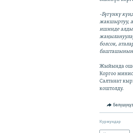
-Бүгүнкү күн
жакшыртуу, а
ишинде алдыб
жаңылануулар
болсок, атала
башташынын ө
Жыйында ошо
Коргоо мини
Салтанат кы
коштолду.
Бөлүшүңү
Куржундар