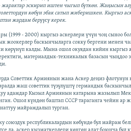
- жарактар эскирип иштен чыгып бүткөн. Жаңысын ал
толеттордун көбүн эбак сатып жиберишкен. Кыргыз ас
аптан жардам берүүсү керек.
ры (1999 - 2000) кыргыз аскерлери үчүн чоң сыноо бол
к жоокерлер баскынчыларга сокку бергени менен ч
ни көрүнүп калды. Мына ошол окуядан кийин кыргыз 
керектиги, материалдык-техникалык базасын чыңдоо
ди.
урда Советтик Армиянын жана Аскер деңиз флотунун к
вралда жаш советтик түзүлүштү германдык баскынчыл
дуу адамдар Кызыл Армиянын катарына жазылып Ме
анган. Ошол күндөн баштап СССР тараганга чейин ар ж
анаттуу майрамдалып турган.
у союздук республикалардын көбүндө бул майрам бе
тсе да, аскер кызматкерлери көнгөн адат боюнча бул 