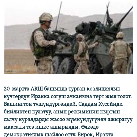
ОНЛАЙН ШЕРИНЕ
ЭЖЕ-СИҢДИЛЕР
АЗАТТЫК+
ЫҢГАЙСЫЗ СУРООЛОР
ЭЕ/АРнун бардык сайттары
20-мартта АКШ башында турган коалициялык
күчтөрдүн Иракка согуш ачканына төрт жыл толот.
Вашингтон түшүндүргөндөй, Саддам Хусейнди
бийликтен кулатуу, анын режиминин кыргын
салчу куралдарды жасоо мүмкүндүгүнөн ажыратуу
максаты тез ишке ашырылды. Өлкөдө
демократиялык шайлоо өттү. Бирок, Иракта