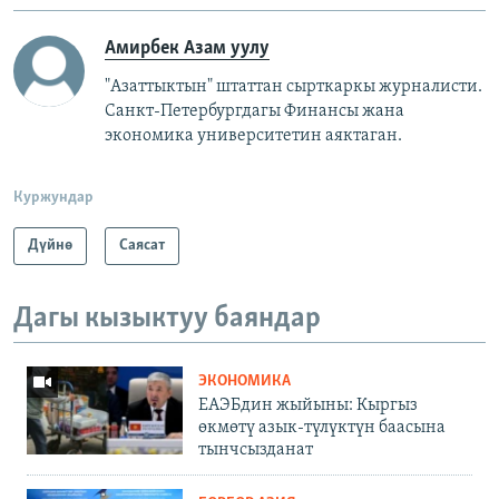
Амирбек Азам уулу
"Азаттыктын" штаттан сырткаркы журналисти.
Санкт-Петербургдагы Финансы жана
экономика университетин аяктаган.
Куржундар
Дүйнө
Саясат
Дагы кызыктуу баяндар
ЭКОНОМИКА
ЕАЭБдин жыйыны: Кыргыз
өкмөтү азык-түлүктүн баасына
тынчсызданат