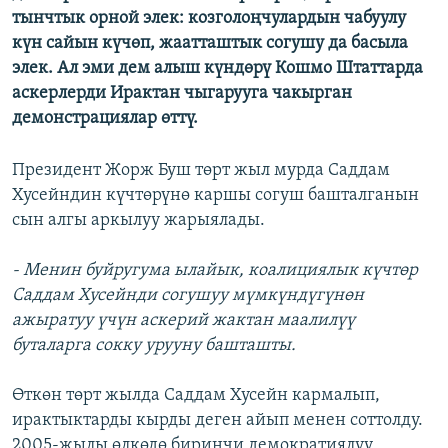
тынчтык орной элек: козголоңчулардын чабуулу
күн сайын күчөп, жаатташтык согушу да басыла
элек. Ал эми дем алыш күндөрү Кошмо Штаттарда
аскерлерди Ирактан чыгарууга чакырган
демонстрациялар өттү.
Президент Жорж Буш төрт жыл мурда Саддам
Хусейндин күчтөрүнө каршы согуш башталганын
сын алгы аркылуу жарыялады.
- Менин буйругума ылайык, коалициялык күчтөр
Саддам Хусейнди согушуу мүмкүндүгүнөн
ажыратуу үчүн аскерий жактан маалилүү
буталарга сокку урууну башташты.
Өткөн төрт жылда Саддам Хусейн кармалып,
ирактыктарды кырды деген айып менен соттолду.
2005-жылы өлкөдө биринчи демократиялуу