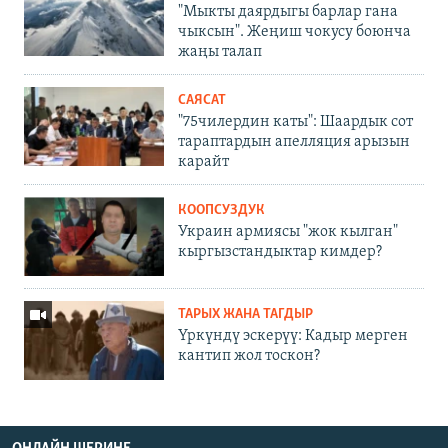
"Мыкты даярдыгы барлар гана
чыксын". Жеңиш чокусу боюнча
жаңы талап
САЯСАТ
"75чилердин каты": Шаардык сот
тараптардын апелляция арызын
карайт
КООПСУЗДУК
Украин армиясы "жок кылган"
кыргызстандыктар кимдер?
ТАРЫХ ЖАНА ТАГДЫР
Үркүндү эскерүү: Кадыр мерген
кантип жол тоскон?