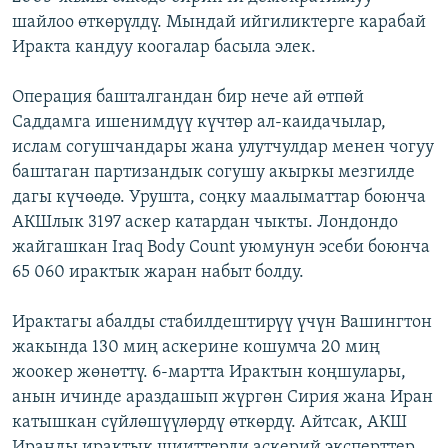
шайлоо өткөрүлдү. Мындай ийгиликтерге карабай
Иракта кандуу коогалар басыла элек.
Операция башталгандан бир нече ай өтпөй
Саддамга ишенимдүү күчтөр ал-каидачылар,
ислам согушчандары жана улутчулдар менен чогуу
баштаган партизандык согушу акыркы мезгилде
дагы күчөөдө. Урушта, соңку маалыматтар боюнча
АКШлык 3197 аскер катардан чыкты. Лондондо
жайгашкан Iraq Body Count уюмунун эсеби боюнча
65 060 ирактык жаран набыт болду.
Ирактагы абалды стабилдештирүү үчүн Вашингтон
жакында 130 миң аскерине кошумча 20 миң
жоокер жөнөттү. 6-мартта Ирактын коңшулары,
анын ичинде араздашып жүргөн Сирия жана Иран
катышкан сүйлөшүүлөрдү өткөрдү. Айтсак, АКШ
Иранды ирактык шииттерди аскерий эксперттер