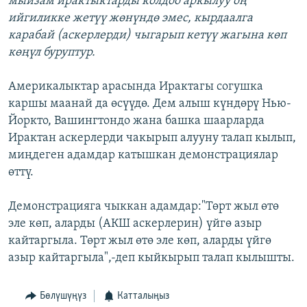
мыйзам ирактыктарды колдоо аркылуу оң
ийгиликке жетүү жөнүндө эмес, кырдаалга
карабай (аскерлерди) чыгарып кетүү жагына көп
көңүл буруптур.
Америкалыктар арасында Ирактагы согушка
каршы маанай да өсүүдө. Дем алыш күндөрү Нью-
Йоркто, Вашингтондо жана башка шаарларда
Ирактан аскерлерди чакырып алууну талап кылып,
миңдеген адамдар катышкан демонстрациялар
өттү.
Демонстрацияга чыккан адамдар:"Төрт жыл өтө
эле көп, аларды (АКШ аскерлерин) үйгө азыр
кайтаргыла. Төрт жыл өтө эле көп, аларды үйгө
азыр кайтаргыла",-деп кыйкырып талап кылышты.
Бөлүшүңүз
Катталыңыз