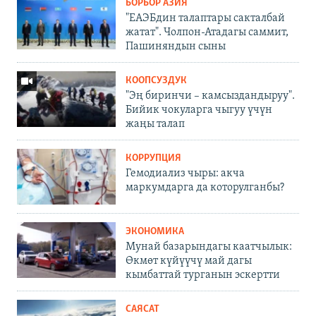
БОРБОР АЗИЯ
"ЕАЭБдин талаптары сакталбай
жатат". Чолпон-Атадагы саммит,
Пашиняндын сыны
КООПСУЗДУК
"Эң биринчи – камсыздандыруу".
Бийик чокуларга чыгуу үчүн
жаңы талап
КОРРУПЦИЯ
Гемодиализ чыры: акча
маркумдарга да которулганбы?
ЭКОНОМИКА
Мунай базарындагы каатчылык:
Өкмөт күйүүчү май дагы
кымбаттай турганын эскертти
САЯСАТ