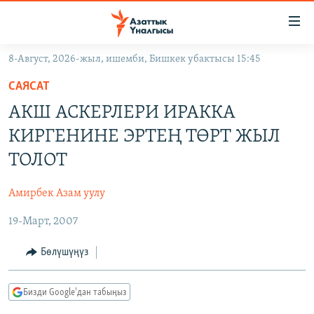
Линктер
Мазмунга
өтүңүз
8-Август, 2026-жыл, ишемби, Бишкек убактысы 15:45
Навигацияга
ЖАҢЫЛЫКТАР
өтүңүз
САЯСАТ
КЫРГЫЗСТАН
Издөөгө
АКШ АСКЕРЛЕРИ ИРАККА
салыңыз
ДҮЙНӨ
КЫРГЫЗСТАН
КИРГЕНИНЕ ЭРТЕҢ ТӨРТ ЖЫЛ
УКРАИНА
САЯСАТ
ДҮЙНӨ
ТОЛОТ
АТАЙЫН ИЛИКТӨӨ
ЭКОНОМИКА
БОРБОР АЗИЯ
Амирбек Азам уулу
ТВ ПРОГРАММАЛАР
МАДАНИЯТ
19-Март, 2007
ПОДКАСТ
БҮГҮН АЗАТТЫКТА
ӨЗГӨЧӨ ПИКИР
ЭКСПЕРТТЕР ТАЛДАЙТ
Бөлүшүңүз
БИЗ ЖАНА ДҮЙНӨ
Русский
Бизди Google'дан табыңыз
ДАНИСТЕ