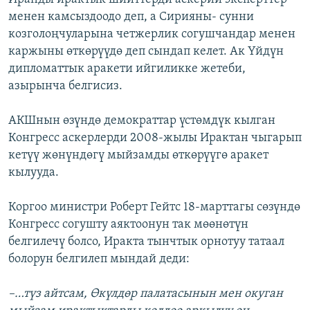
менен камсыздоодо деп, а Сирияны- сунни
козголоңчуларына четжерлик согушчандар менен
каржыны өткөрүүдө деп сындап келет. Ак Үйдүн
дипломаттык аракети ийгиликке жетеби,
азырынча белгисиз.
АКШнын өзүндө демократтар үстөмдүк кылган
Конгресс аскерлерди 2008-жылы Ирактан чыгарып
кетүү жөнүндөгү мыйзамды өткөрүүгө аракет
кылууда.
Коргоо министри Роберт Гейтс 18-марттагы сөзүндө
Конгресс согушту аяктоонун так мөөнөтүн
белгилечү болсо, Иракта тынчтык орнотуу татаал
болорун белгилеп мындай деди:
–…түз айтсам, Өкүлдөр палатасынын мен окуган