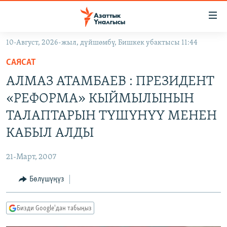
Линктер
Мазмунга
өтүңүз
10-Август, 2026-жыл, дүйшөмбү, Бишкек убактысы 11:44
Навигацияга
ЖАҢЫЛЫКТАР
өтүңүз
САЯСАТ
КЫРГЫЗСТАН
Издөөгө
АЛМАЗ АТАМБАЕВ : ПРЕЗИДЕНТ
салыңыз
ДҮЙНӨ
КЫРГЫЗСТАН
«РЕФОРМА» КЫЙМЫЛЫНЫН
УКРАИНА
САЯСАТ
ДҮЙНӨ
ТАЛАПТАРЫН ТҮШҮНҮҮ МЕНЕН
АТАЙЫН ИЛИКТӨӨ
ЭКОНОМИКА
БОРБОР АЗИЯ
КАБЫЛ АЛДЫ
ТВ ПРОГРАММАЛАР
МАДАНИЯТ
21-Март, 2007
ПОДКАСТ
БҮГҮН АЗАТТЫКТА
Бөлүшүңүз
ӨЗГӨЧӨ ПИКИР
ЭКСПЕРТТЕР ТАЛДАЙТ
БИЗ ЖАНА ДҮЙНӨ
Русский
Бизди Google'дан табыңыз
ДАНИСТЕ