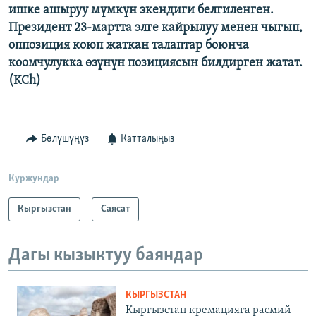
ишке ашыруу мүмкүн экендиги белгиленген.
Президент 23-мартта элге кайрылуу менен чыгып,
оппозиция коюп жаткан талаптар боюнча
коомчулукка өзүнүн позициясын билдирген жатат.
(KCh)
Бөлүшүңүз
Катталыңыз
Куржундар
Кыргызстан
Саясат
Дагы кызыктуу баяндар
КЫРГЫЗСТАН
Кыргызстан кремацияга расмий