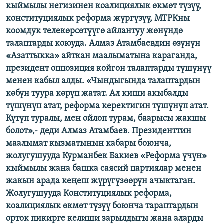
кыймылы негизинен коалициялык өкмөт түзүү,
конституциялык реформа жүргүзүү, МТРКны
коомдук телекөрсөтүүгө айлантуу жөнүндө
талаптарды коюуда. Алмаз Атамбаевдин өзүнүн
«Азаттыкка» айткан маалыматына караганда,
президент оппозиция койгон талаптарды түшүнүү
менен кабыл алды. «Чындыгында талаптардын
көбүн туура көрүп жатат. Ал киши акыбалды
түшүнүп атат, реформа керектигин түшүнүп атат.
Күтүп туралы, мен ойлоп турам, баарысы жакшы
болот»,- деди Алмаз Атамбаев. Президенттин
маалымат кызматынын кабары боюнча,
жолугушууда Курманбек Бакиев «Реформа үчүн»
кыймылы жана башка саясий партиялар менен
жакын арада кеңеш жүрүгүзөөрүн ачыктаган.
Жолугушууда Конституциялык реформа,
коалициялык өкмөт түзүү боюнча тараптардын
орток пикирге келиши зарылдыгы жана аларды