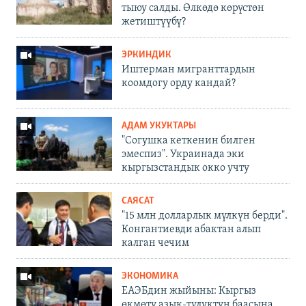
тыюу салды. Өлкөдө көрүстөн
жетиштүүбү?
ЭРКИНДИК
Иштерман мигранттардын
коомдогу орду кандай?
АДАМ УКУКТАРЫ
"Согушка кеткенин билген
эмеспиз". Украинада эки
кыргызстандык окко учту
САЯСАТ
"15 млн долларлык мүлкүн берди".
Конгантиевди абактан алып
калган чечим
ЭКОНОМИКА
ЕАЭБдин жыйыны: Кыргыз
өкмөтү азык-түлүктүн баасына