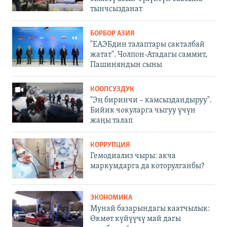
тынчсызданат
БОРБОР АЗИЯ
"ЕАЭБдин талаптары сакталбай
жатат". Чолпон-Атадагы саммит,
Пашиняндын сыны
КООПСУЗДУК
"Эң биринчи – камсыздандыруу".
Бийик чокуларга чыгуу үчүн
жаңы талап
КОРРУПЦИЯ
Гемодиализ чыры: акча
маркумдарга да которулганбы?
ЭКОНОМИКА
Мунай базарындагы каатчылык:
Өкмөт күйүүчү май дагы