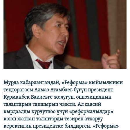
ОНЛАЙН ШЕРИНЕ
ЭЖЕ-СИҢДИЛЕР
АЗАТТЫК+
ЫҢГАЙСЫЗ СУРООЛОР
ЭЕ/АРнун бардык сайттары
Мурда кабарлангандай, «Реформа» кыймылынын
теңтөрагасы Алмаз Атамбаев бүгүн президент
Курманбек Бакиевге жолугуп, оппозициянын
талаптарын тапшырып чыкты. Ал саясий
кырдаалды курчутпоо үчүн «реформачылдар»
коюп жаткан талаптарды тезирек аткаруу
керектигин президентке билдирген. «Реформа»