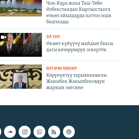
Чоң-Кара жана Таш-Төбө:
Өзбекстандан Кыргызстанга
өткөн айылдарда каттоо иши
башталды
ЭЛ ҮНҮ
Өкмөт күйүүчү майдын баасы
дагы көтөрүлөрүн эскертти
ӨЗГӨЧӨ ПИКИР
Көрүнүктүү тарыхнаамачы
Жаныбек Жакыпбековдун
жаркын элесине