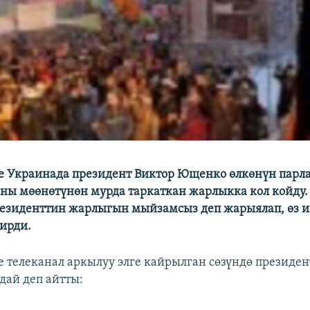
е Украинада президент Виктор Ющенко өлкөнүн парл
ны мөөнөтүнөн мурда таркаткан жарлыкка кол койду.
езиденттин жарлыгын мыйзамсыз деп жарыялап, өз 
ирди.
е телеканал аркылуу элге кайрылган сөзүндө президен
ай деп айтты: