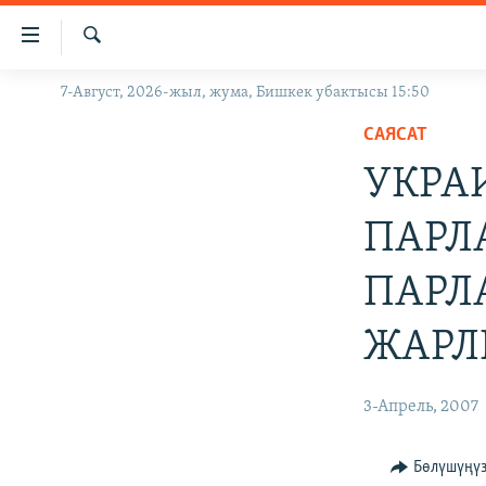
Линктер
Мазмунга
өтүңүз
Издөө
7-Август, 2026-жыл, жума, Бишкек убактысы 15:50
ЖАҢЫЛЫКТАР
Навигацияга
өтүңүз
САЯСАТ
КЫРГЫЗСТАН
Издөөгө
УКРА
ДҮЙНӨ
КЫРГЫЗСТАН
салыңыз
УКРАИНА
САЯСАТ
ДҮЙНӨ
ПАРЛ
АТАЙЫН ИЛИКТӨӨ
ЭКОНОМИКА
БОРБОР АЗИЯ
ПАРЛ
ТВ ПРОГРАММАЛАР
МАДАНИЯТ
ПОДКАСТ
БҮГҮН АЗАТТЫКТА
ЖАРЛ
ӨЗГӨЧӨ ПИКИР
ЭКСПЕРТТЕР ТАЛДАЙТ
3-Апрель, 2007
БИЗ ЖАНА ДҮЙНӨ
ДАНИСТЕ
Бөлүшүңү