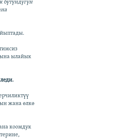
к бүтүндүгүн
ана
айыптады.
итимсиз
рына ылайык
леди.
керчиликтүү
рын жана өлкө
ана коомдук
терине,