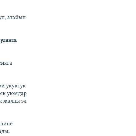
уп, атайын
уланта
сияга
ай укуктук
лык уюмдар
к жалпы эл
ешине
ады.