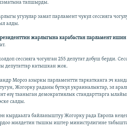
кызматына тапшырды.
рлыгы угузулар замат парламент чукул сессияга чогул
ыл алды.
резиденттин жарлыгына карабастан парламент ишин 
ат.
олдоп сессияга чогулган 255 депутат добуш берди. Сес
ы депутаттар катышкан жок.
андр Мороз азыркы парламентти таркатканга эч канд
тугун, Жогорку раданы бүткүл украиналыктар, эл ара
нт өзү тааныган демократиялык стандарттарга ылайы
ске салды.
гөн кырдаалга байланыштуу Жогорку рада Европа кең
ярдоо милдетин тышкы иштер министрлигине табышт