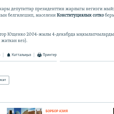
ары депутаттар президенттин жарлыгы негизги мый
нын белгилешип, маселени
Конституциялык сотко
берм
тор Ющенко 2004-жылы 4-декабрда ыңкылапчыларды
 жаткан кез).
з
Катталыңыз
Принтер
ясат
БОРБОР АЗИЯ