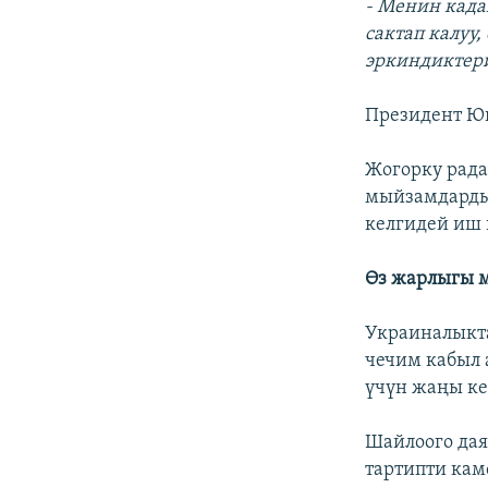
- Менин када
сактап калуу
эркиндиктери
Президент Ющ
Жогорку рада
мыйзамдарды
келгидей иш 
Өз жарлыгы м
Украиналыкта
чечим кабыл 
үчүн жаңы ке
Шайлоого дая
тартипти кам