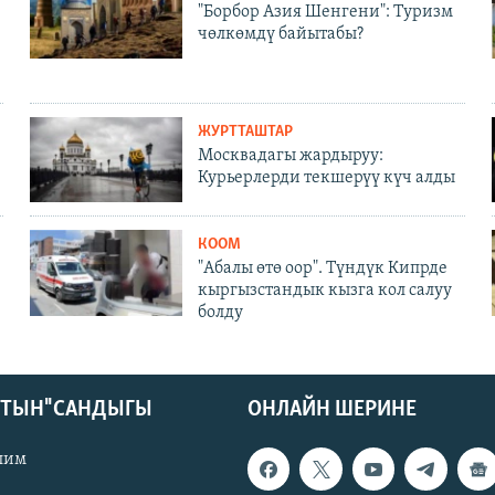
"Борбор Азия Шенгени": Туризм
чөлкөмдү байытабы?
ЖУРТТАШТАР
Москвадагы жардыруу:
Курьерлерди текшерүү күч алды
КООМ
"Абалы өтө оор". Түндүк Кипрде
кыргызстандык кызга кол салуу
болду
КТЫН" САНДЫГЫ
ОНЛАЙН ШЕРИНЕ
лим