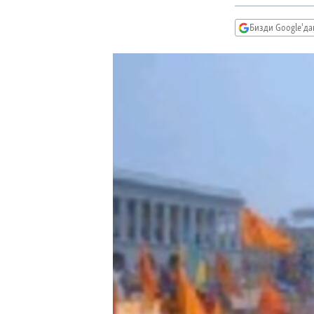
ЭЖЕ-СИҢДИЛЕР
АЗАТТЫК+
Бизди Google'д
ЫҢГАЙСЫЗ СУРООЛОР