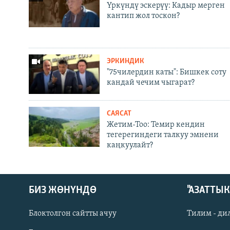
Үркүндү эскерүү: Кадыр мерген
кантип жол тоскон?
ЭРКИНДИК
"75чилердин каты": Бишкек соту
кандай чечим чыгарат?
САЯСАТ
Жетим-Тоо: Темир кендин
тегерегиндеги талкуу эмнени
каңкуулайт?
БИЗ ЖӨНҮНДӨ
"АЗАТТЫ
Блоктолгон сайтты ачуу
Тилим - ди