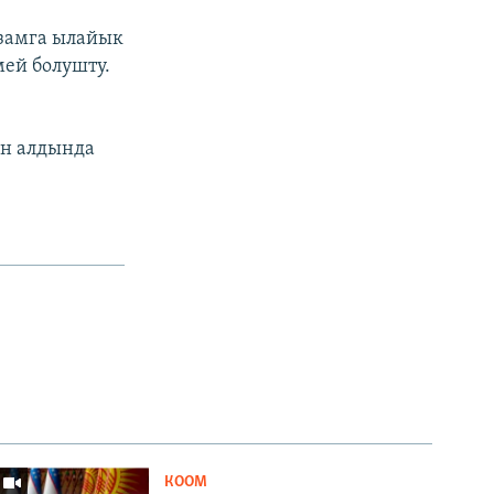
замга ылайык
ей болушту.
н алдында
КООМ