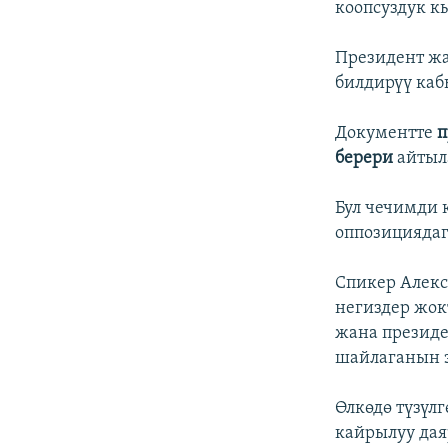
коопсуздук 
Президент жа
билдирүү каб
Документте
п
берери
айтыл
Бул чечимди к
оппозициядаг
Спикер Алекс
негиздер жок
жана президе
шайлаганын э
Өлкөдө түзүл
кайрылуу да