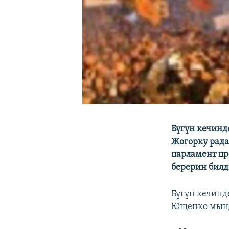
Бүгүн кечинд
Жогорку рада
парламент пр
берерин билд
Бүгүн кечинд
Ющенко мынд