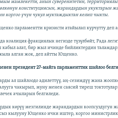
мым мамлекетти, анын суверенитетин, территориялы
, өлкөнүн конституциясын, жарандардын укуктарын ж
н коргоо үчүн чукул муктаждыктан келип чыкты.
енко парламентти кризисти атайылап курчутту деп 
да коалиция фракциялык негизде түзүлбөйт, Рада лег
 кабыл алат, бир жыл ичинде бийликтердин таламда
кыла алган жок, деп айтты Ющенко.
енен президент 27-майга парламенттик шайлоо белги
рды ал шайлоодо адилеттүү, аң-сезимдүү жана жооп
алууга чакырып, муну менен саясий тиреш токтотула
лечек ачыларын белгиледи.
рдык көрүү мезгилинде жарандардын коопсуздугун ж
сыз кылууну Ющенко ички иштер, коргоо министрлик