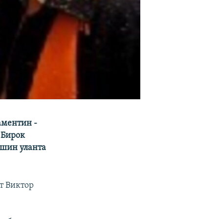
аментин -
 Бирок
ишин уланта
т Виктор