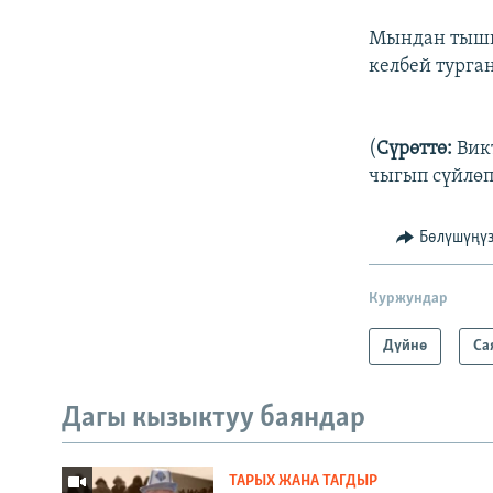
Мындан тышк
келбей турга
(
Сүрөттө:
Вик
чыгып сүйлөп
Бөлүшүңү
Куржундар
Дүйнө
Са
Дагы кызыктуу баяндар
ТАРЫХ ЖАНА ТАГДЫР