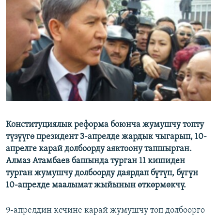
ОНЛАЙН ШЕРИНЕ
ЭЖЕ-СИҢДИЛЕР
АЗАТТЫК+
ЫҢГАЙСЫЗ СУРООЛОР
ЭЕ/АРнун бардык сайттары
Конституциялык реформа боюнча жумушчу топту
түзүүгө президент 3-апрелде жардык чыгарып, 10-
апрелге карай долбоорду аяктоону тапшырган.
Алмаз Атамбаев башында турган 11 кишиден
турган жумушчу долбоорду даярдап бүтүп, бүгүн
10-апрелде маалымат жыйынын өткөрмөкчү.
9-апрелдин кечине карай жумушчу топ долбоорго