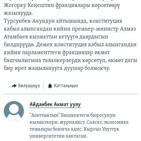
Жогорку Кеңештин фракциялары көрсөтөөрү
жазылууда.
Турсунбек Акундун айтымында, конституция
кабыл алынгандан кийин премьер-министр Алмаз
Атамбаев кызматтан кетүүгө даярдыгын
билдирүүдө. Демек конституция кабыл алынгандан
кийин парламенттеги фракциялар өкмөт
башчылыгына талапкерлерди көрсөтүп, өкмөт дагы
бир ирет жаңыланууга дуушар болмокчу.
Бөлүшүңүз
Катталыңыз
Айданбек Акмат уулу
"Азаттыктын" Бишкектеги бюросунун
кызматкери, журналист. Саясат, экономика
темалары боюнча адис. Кыргыз Улуттук
университетин аяктаган.