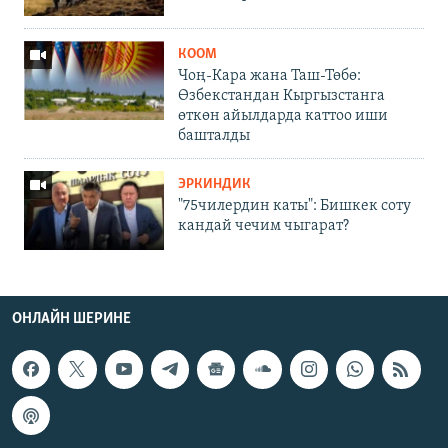
КООМ
Чоң-Кара жана Таш-Төбө:
Өзбекстандан Кыргызстанга
өткөн айылдарда каттоо иши
башталды
ЭРКИНДИК
"75чилердин каты": Бишкек соту
кандай чечим чыгарат?
ОНЛАЙН ШЕРИНЕ