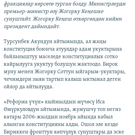
фракциялар көрсөтө турган болду. Министрлерди
премьер-министр өзү Жогорку Кеңешке
сунуштайт. Жогорку Кеңеш өткөргөндөн кийин
президент дайындайт
.
Турсунбек Акундун айтымында, ал жаңы
конституция боюнча атуулдар адам укуктарына
байланыштуу маселеде конституциялык сотко
кайрылууга укуктуу болушун жактоодо. Бирок
муну менен Жогорку Соттун ыйгарым-укуктары,
чечимдери зыян тартып калыш ыктымал деген
ойлор да айтылууда.
«Реформа үчүн» кыймылдын мүчөсү Иса
Өмүркуловдун айтымында, жумушчу топ негиз
катары 2006-жылдын ноябрь айында кабыл
алынган конституцияны алды. Ошол эле кезде
Бириккен фронттун көпчүлүк сунуштары да эске