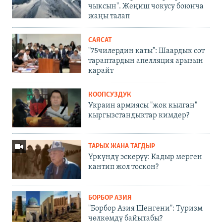
чыксын". Жеңиш чокусу боюнча
жаңы талап
САЯСАТ
"75чилердин каты": Шаардык сот
тараптардын апелляция арызын
карайт
КООПСУЗДУК
Украин армиясы "жок кылган"
кыргызстандыктар кимдер?
ТАРЫХ ЖАНА ТАГДЫР
Үркүндү эскерүү: Кадыр мерген
кантип жол тоскон?
БОРБОР АЗИЯ
"Борбор Азия Шенгени": Туризм
чөлкөмдү байытабы?