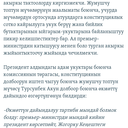
акыркы тактоолорду киргизмекчи. Жумушчу
топтун мүчөлөрүнүн маалыматы боюнча, учурда
мүчөлөрдүн ортосунда атуулдарга конституциялык
сотко кайрылууга укук берүү жана бийлик
бутактарынын ыйгарым-укуктарына байланыштуу
пикир келишпестиктер бар. Ал премьер-
министрдин катышуусу менен боло турган акыркы
жыйынтыктоочу жыйында чечилмекчи.
Президент алдындагы адам укуктары боюнча
комиссиянын төрагасы, конституциянын
долбоорун иштеп чыгуу боюнча жумушчу топтун
мүчөсү Турсунбек Акун долбоор боюнча өкмөттү
дайындоо өзгөртүлгөнүн билдирди:
-Өкмөттүн дайындалуу тартиби мындай болмок
болду: премьер-министрди мындай кийин
президент көрсөтпөйт, Жогорку Кеңештеги