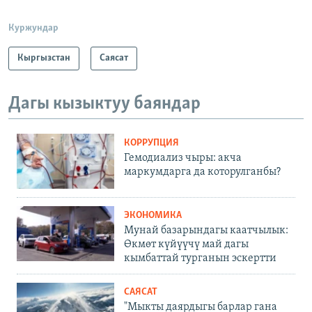
Куржундар
Кыргызстан
Саясат
Дагы кызыктуу баяндар
КОРРУПЦИЯ
Гемодиализ чыры: акча
маркумдарга да которулганбы?
ЭКОНОМИКА
Мунай базарындагы каатчылык:
Өкмөт күйүүчү май дагы
кымбаттай турганын эскертти
САЯСАТ
"Мыкты даярдыгы барлар гана