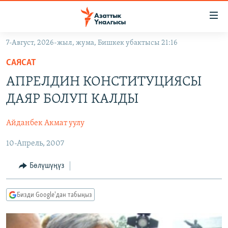
Линктер
Мазмунга
өтүңүз
7-Август, 2026-жыл, жума, Бишкек убактысы 21:16
Навигацияга
ЖАҢЫЛЫКТАР
өтүңүз
САЯСАТ
КЫРГЫЗСТАН
Издөөгө
АПРЕЛДИН КОНСТИТУЦИЯСЫ
салыңыз
ДҮЙНӨ
КЫРГЫЗСТАН
ДАЯР БОЛУП КАЛДЫ
УКРАИНА
САЯСАТ
ДҮЙНӨ
Айданбек Акмат уулу
АТАЙЫН ИЛИКТӨӨ
ЭКОНОМИКА
БОРБОР АЗИЯ
10-Апрель, 2007
ТВ ПРОГРАММАЛАР
МАДАНИЯТ
ПОДКАСТ
БҮГҮН АЗАТТЫКТА
Бөлүшүңүз
ӨЗГӨЧӨ ПИКИР
ЭКСПЕРТТЕР ТАЛДАЙТ
Бизди Google'дан табыңыз
БИЗ ЖАНА ДҮЙНӨ
Русский
ДАНИСТЕ