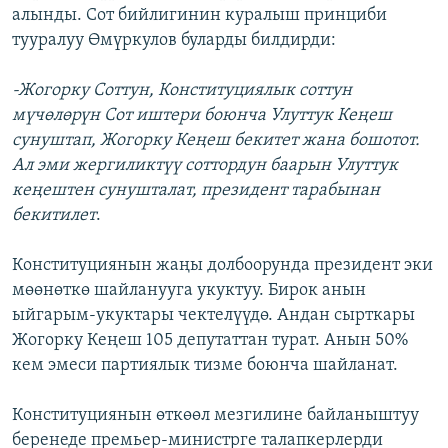
алынды. Сот бийлигинин куралыш принциби
тууралуу Өмүркулов буларды билдирди:
-Жогорку Соттун, Конституциялык соттун
мүчөлөрүн Сот иштери боюнча Улуттук Кеңеш
сунуштап, Жогорку Кеңеш бекитет жана бошотот.
Ал эми жергиликтүү соттордун баарын Улуттук
кеңештен сунушталат, президент тарабынан
бекитилет
.
Конституциянын жаңы долбоорунда президент эки
мөөнөткө шайланууга укуктуу. Бирок анын
ыйгарым-укуктары чектелүүдө. Андан сырткары
Жогорку Кеңеш 105 депутаттан турат. Анын 50%
кем эмеси партиялык тизме боюнча шайланат.
Конституциянын өткөөл мезгилине байланыштуу
беренеде премьер-министрге талапкерлерди