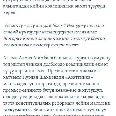
алынгандан кийин коалициялык өкмөт түзүлүш
керек:
-Өкмөттү түзүү кандай болот? Өлкөдөгү негизги
саясий күчтөрдүн катышуусунун негизинде
Жогорку Кеңеш эл ишенимине татыктуу болгон
коалициялык өкмөттү сунуш кылат
.
Ал эми Алмаз Атамбаев башында турган жумушчу
топ иштеп чыккан долбоордо коалициялык өкмөт
түзүү каралган эмес. Президенттин маалымат
катчысы Нурлан Шакиевдин «Азаттыкка»
маалымдоосуна караганда, президент менен
премьер-министр бүгүн көзмө-көз жолугушуп,
өлкөдөгү социалдык-экономикалык кырдаалдан
тарта конституциялык реформага чейин маселени
талкуулашты. Бирок анын жыйынтыгы тууралуу