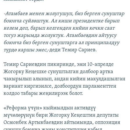
-Атамбаев менен жолугушуп, биз берген сунуштар
боюнча сүйлөштүк. Ал киши президентке барып
келем деп, барып келгенден кийин кечки саат
тогуз жарымда жолуктук. Атамбаевдин айтуусу
боюнча биз берген сунуштарга ал принципалдуу
түрдө каршы эмес
,-деди Темир Сариев.
Темир Сариевдин пикиринде, эми 10-апрелде
Жогорку Кеңешке сунушталган долбоор артка
чакырылып алынып, андан кийин макулдашылган
вариант киргизилсе, долбоордун парламенттен
колдоо табары жеңилирээк болот.
«Реформа үчүн» кыймылдын активдүү
мүчөлөрүнүн бири Жогорку Кеңештин депутаты
Осмонбек Артыкбаевдин айтымында, оппозиция
сунушу боюнча жаңы конституция кабыл