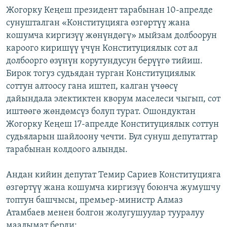
Жогорку Кеңеш президент тарабынан 10-апрелде
сунушталган «Конституцияга өзгөртүү жана
кошумча киргизүү жөнүндөгү» мыйзам долбоорун
кароого киришүү үчүн Конституциялык сот ал
долбоорго өзүнүн корутундусун берүүгө тийиш.
Бирок тогуз судьядан турган Конституциялык
соттун алтоосу гана иштеп, калган үчөөсү
дайындала электиктен кворум маселеси чыгып, сот
иштөөгө жөндөмсүз болуп турат. Ошондуктан
Жогорку Кеңеш 17-апрелде Конституциялык соттун
судьяларын шайлоону чечти. Бул сунуш депутаттар
тарабынан колдоого алынды.
Андан кийин депутат Темир Сариев Конституцияга
өзгөртүү жана кошумча киргизүү боюнча жумушчу
топтун башчысы, премьер-министр Алмаз
Атамбаев менен болгон жолугушуулар тууралуу
маалымат берди: