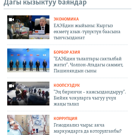
Дагы кызыктуу баяндар
ЭКОНОМИКА
ЕАЭБдин жыйыны: Кыргыз
өкмөтү азык-түлүктүн баасына
тынчсызданат
БОРБОР АЗИЯ
"ЕАЭБдин талаптары сакталбай
жатат". Чолпон-Атадагы саммит,
Пашиняндын сыны
КООПСУЗДУК
"Эң биринчи – камсыздандыруу".
Бийик чокуларга чыгуу үчүн
жаңы талап
КОРРУПЦИЯ
Гемодиализ чыры: акча
маркумдарга да которулганбы?