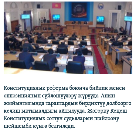
ОНЛАЙН ШЕРИНЕ
ЭЖЕ-СИҢДИЛЕР
АЗАТТЫК+
ЫҢГАЙСЫЗ СУРООЛОР
ЭЕ/АРнун бардык сайттары
Конституциялык реформа боюнча бийлик менен
оппозициянын сүйлөшүүлөрү жүрүүдө. Анын
жыйынтыгында тараптардын бирдиктүү долбоорго
келиш ыктымалдыгы айтылууда. Жогорку Кеңеш
Конституциялык соттун судьяларын шайлоону
шейшемби күнгө белгиледи.