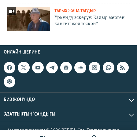
ТАРЫХ ЖАНА ТАГДЫР
Үркүндү эскерүү: Кадыр мерген
кантип жол тоскон?
ОНЛАЙН ШЕРИНЕ
БИЗ ЖӨНҮНДӨ
"АЗАТТЫКТЫН" САНДЫГЫ
Азаттык үналгысы © 2026 RFE/RL, Inc. Бардык укуктар
корголгон.