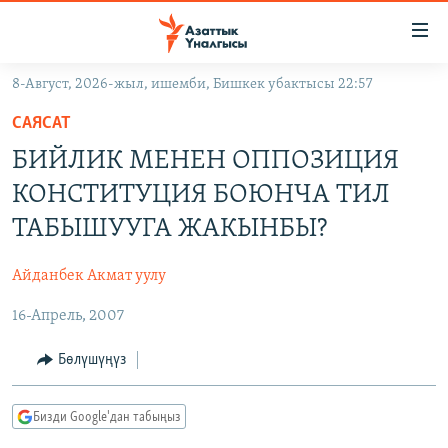
Линктер
Мазмунга
өтүңүз
8-Август, 2026-жыл, ишемби, Бишкек убактысы 22:57
Навигацияга
ЖАҢЫЛЫКТАР
өтүңүз
САЯСАТ
КЫРГЫЗСТАН
Издөөгө
БИЙЛИК МЕНЕН ОППОЗИЦИЯ
салыңыз
ДҮЙНӨ
КЫРГЫЗСТАН
КОНСТИТУЦИЯ БОЮНЧА ТИЛ
УКРАИНА
САЯСАТ
ДҮЙНӨ
ТАБЫШУУГА ЖАКЫНБЫ?
АТАЙЫН ИЛИКТӨӨ
ЭКОНОМИКА
БОРБОР АЗИЯ
Айданбек Акмат уулу
ТВ ПРОГРАММАЛАР
МАДАНИЯТ
16-Апрель, 2007
ПОДКАСТ
БҮГҮН АЗАТТЫКТА
ӨЗГӨЧӨ ПИКИР
ЭКСПЕРТТЕР ТАЛДАЙТ
Бөлүшүңүз
БИЗ ЖАНА ДҮЙНӨ
Русский
Бизди Google'дан табыңыз
ДАНИСТЕ