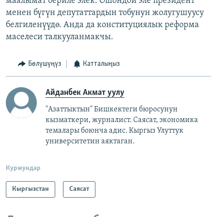
маалымат бериле элек. Ошондой эле президент
менен бүгүн депутаттардын тобунун жолугушуусу
белгиленүүдө. Анда да конституциялык реформа
маселеси талкууланмакчы.
Бөлүшүңүз
Катталыңыз
Айданбек Акмат уулу
"Азаттыктын" Бишкектеги бюросунун
кызматкери, журналист. Саясат, экономика
темалары боюнча адис. Кыргыз Улуттук
университетин аяктаган.
Куржундар
Кыргызстан
Саясат