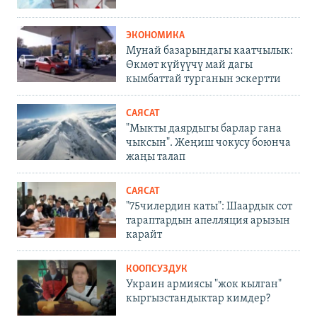
ЭКОНОМИКА
Мунай базарындагы каатчылык:
Өкмөт күйүүчү май дагы
кымбаттай турганын эскертти
САЯСАТ
"Мыкты даярдыгы барлар гана
чыксын". Жеңиш чокусу боюнча
жаңы талап
САЯСАТ
"75чилердин каты": Шаардык сот
тараптардын апелляция арызын
карайт
КООПСУЗДУК
Украин армиясы "жок кылган"
кыргызстандыктар кимдер?