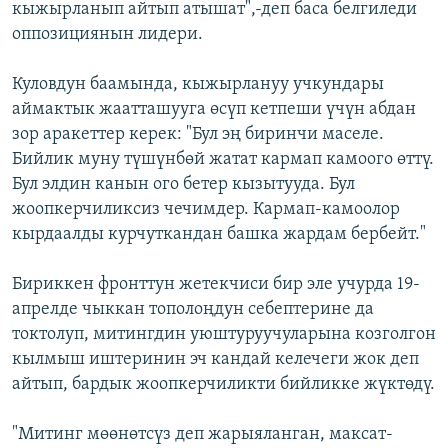
кыжырланып айтып атышат",-деп баса белгиледи
оппозициянын лидери.
Куловдун баамында, кыжырлануу учкундары
аймактык жаатташууга өсүп кетпеши үчүн абдан
зор аракеттер керек: "Бул эң биринчи маселе.
Бийлик муну түшүнбөй жатат кармап камоого өттү.
Бул элдин канын ого бетер кызытууда. Бул
жоопкерчиликсиз чечимдер. Кармап-камоолор
кырдаалды курчуткандан башка жардам бербейт."
Бириккен фронттун жетекчиси бир эле учурда 19-
апрелде чыккан тополоңдун себептерине да
токтолуп, митингдин уюштуруучуларына козголгон
кылмыш иштеринин эч кандай келечеги жок деп
айтып, бардык жоопкерчиликти бийликке жүктөдү.
"Митинг мөөнөтсүз деп жарыяланган, максат-