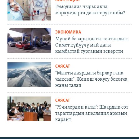
КОРРУПЦИЯ
Гемодиализ чыры: акча
маркумдарга да которулганбы?
ЭКОНОМИКА
Мунай базарындагы каатчылык:
Өкмөт күйүүчү май дагы
кымбаттай турганын эскертти
САЯСАТ
"Мыкты даярдыгы барлар гана
чыксын". Жеңиш чокусу боюнча
жаңы талап
САЯСАТ
"75чилердин каты": Шаардык сот
тараптардын апелляция арызын
карайт