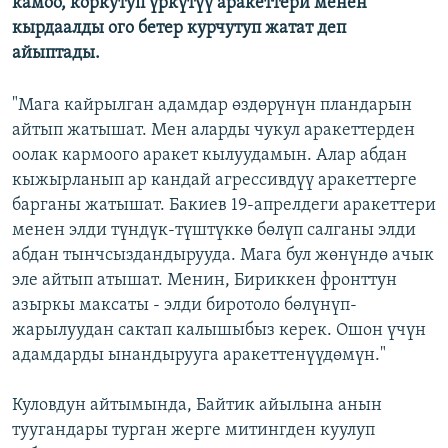
камоо, коркутуп үркүтүү аракеттери менен
кырдаалды ого бетер курчутуп жатат деп
айыптады.
"Мага кайрылган адамдар өздөрүнүн пландарын
айтып жатышат. Мен аларды чукул аракеттерден
оолак кармоого аракет кылуудамын. Алар абдан
кыжырланып ар кандай агрессивдүү аракеттерге
барганы жатышат. Бакиев 19-апрелдеги аракеттери
менен элди түндүк-түштүккө бөлүп салганы элди
абдан тынчсыздандырууда. Мага бул жөнүндө ачык
эле айтып атышат. Менин, Бириккен фронттун
азыркы максаты - элди биротоло бөлүнүп-
жарылуудан сактап калышыбыз керек. Ошон үчүн
адамдарды ынандырууга аракеттенүүдөмүн."
Куловдун айтымында, Байтик айылына анын
туугандары турган жерге митингден куулуп