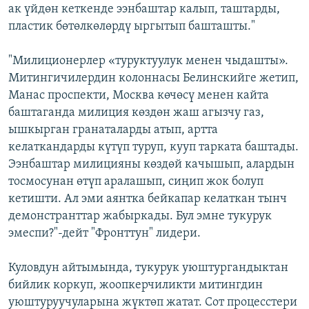
ак үйдөн кеткенде ээнбаштар калып, таштарды,
пластик бөтөлкөлөрдү ыргытып башташты."
"Милиционерлер «туруктуулук менен чыдашты».
Митингичилердин колоннасы Белинскийге жетип,
Манас проспекти, Москва көчөсү менен кайта
баштаганда милиция көздөн жаш агызчу газ,
ышкырган гранаталарды атып, артта
келаткандарды күтүп туруп, кууп тарката баштады.
Ээнбаштар милицияны көздөй качышып, алардын
тосмосунан өтүп аралашып, сиңип жок болуп
кетишти. Ал эми аянтка бейкапар келаткан тынч
демонстранттар жабыркады. Бул эмне тукурук
эмеспи?"-дейт "Фронттун" лидери.
Куловдун айтымында, тукурук уюштургандыктан
бийлик коркуп, жоопкерчиликти митингдин
уюштуруучуларына жүктөп жатат. Сот процесстери