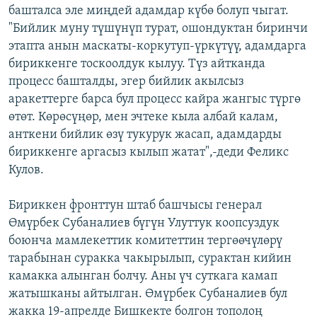
башталса эле миңдей адамдар күбө болуп чыгат.
"Бийлик муну түшүнүп турат, ошондуктан биринчи
этапта анын маскаты-коркутуп-үркүтүү, адамдарга
бириккенге тоскоолдук кылуу. Түз айтканда
процесс башталды, эгер бийлик акылсыз
аракеттерге барса бул процесс кайра жангыс түргө
өтөт. Көрөсүңөр, мен эчтеке кыла албай калам,
анткени бийлик өзү тукурук жасап, адамдарды
бириккенге аргасыз кылып жатат",-деди Феликс
Кулов.
Бириккен фронттун штаб башчысы генерал
Өмүрбек Субаналиев бүгүн Улуттук коопсуздук
боюнча мамлекеттик комитеттин тергөөчүлөрү
тарабынан суракка чакырылып, сурактан кийин
камакка алынган болчу. Аны үч суткага камап
жатышканы айтылган. Өмүрбек Субаналиев бул
жакка 19-апрелде Бишкекте болгон тополоң