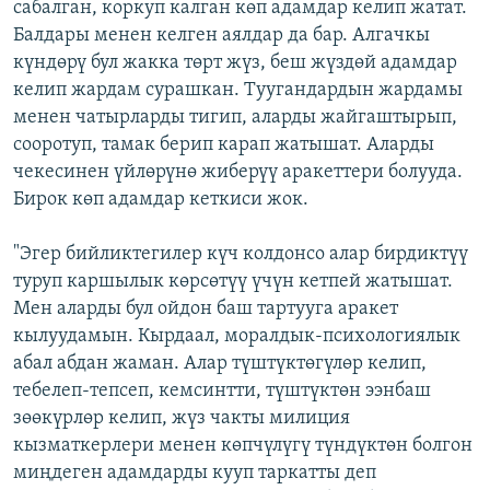
сабалган, коркуп калган көп адамдар келип жатат.
Балдары менен келген аялдар да бар. Алгачкы
күндөрү бул жакка төрт жүз, беш жүздөй адамдар
келип жардам сурашкан. Туугандардын жардамы
менен чатырларды тигип, аларды жайгаштырып,
сооротуп, тамак берип карап жатышат. Аларды
чекесинен үйлөрүнө жиберүү аракеттери болууда.
Бирок көп адамдар кеткиси жок.
"Эгер бийликтегилер күч колдонсо алар бирдиктүү
туруп каршылык көрсөтүү үчүн кетпей жатышат.
Мен аларды бул ойдон баш тартууга аракет
кылуудамын. Кырдаал, моралдык-психологиялык
абал абдан жаман. Алар түштүктөгүлөр келип,
тебелеп-тепсеп, кемсинтти, түштүктөн ээнбаш
зөөкүрлөр келип, жүз чакты милиция
кызматкерлери менен көпчүлүгү түндүктөн болгон
миңдеген адамдарды кууп таркатты деп