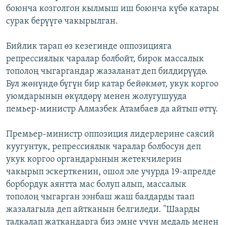
боюнча козголгон кылмыш иш боюнча күбө катары
сурак берүүгө чакырылган.
Бийлик тарап өз кезегинде оппозицияга
репрессиялык чаралар болбойт, бирок массалык
тополоң чыгаргандар жазаланат деп билдирүүдө.
Бул жөнүндө бүгүн бир катар бейөкмөт, укук коргоо
уюмдарынын өкүлдөрү менен жолугушууда
пемьер-министр Алмазбек Атамбаев да айтып өттү.
Премьер-министр оппозиция лидерлерине саясий
куугунтук, репрессиялык чаралар болбосун деп
укук коргоо органдарынын жетекчилерин
чакырып эскерткенин, ошол эле учурда 19-апрелде
борбордук аянтта мас болуп алып, массалык
тополоң чыгарган ээнбаш жаш балдарды таап
жазалагыла деп айтканын белгиледи. "Шаарды
талкалап жаткандарга биз эмне үчүн медаль менен