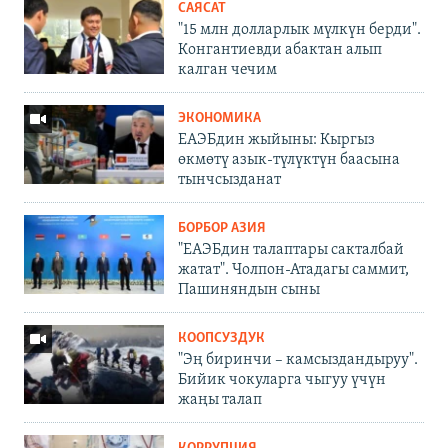
САЯСАТ
"15 млн долларлык мүлкүн берди".
Конгантиевди абактан алып
калган чечим
ЭКОНОМИКА
ЕАЭБдин жыйыны: Кыргыз
өкмөтү азык-түлүктүн баасына
тынчсызданат
БОРБОР АЗИЯ
"ЕАЭБдин талаптары сакталбай
жатат". Чолпон-Атадагы саммит,
Пашиняндын сыны
КООПСУЗДУК
"Эң биринчи – камсыздандыруу".
Бийик чокуларга чыгуу үчүн
жаңы талап