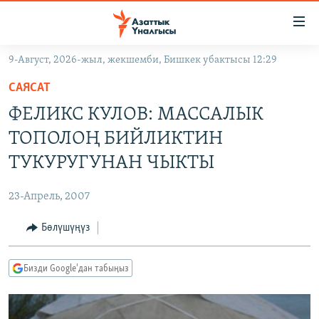
Линктер
Мазмунга
өтүңүз
9-Август, 2026-жыл, жекшемби, Бишкек убактысы 12:29
Навигацияга
ЖАҢЫЛЫКТАР
өтүңүз
САЯСАТ
КЫРГЫЗСТАН
Издөөгө
ФЕЛИКС КУЛОВ: МАССАЛЫК
салыңыз
ДҮЙНӨ
КЫРГЫЗСТАН
ТОПОЛОҢ БИЙЛИКТИН
УКРАИНА
САЯСАТ
ДҮЙНӨ
ТУКУРУГУНАН ЧЫКТЫ
АТАЙЫН ИЛИКТӨӨ
ЭКОНОМИКА
БОРБОР АЗИЯ
23-Апрель, 2007
ТВ ПРОГРАММАЛАР
МАДАНИЯТ
Бөлүшүңүз
ПОДКАСТ
БҮГҮН АЗАТТЫКТА
ӨЗГӨЧӨ ПИКИР
ЭКСПЕРТТЕР ТАЛДАЙТ
Бизди Google'дан табыңыз
БИЗ ЖАНА ДҮЙНӨ
Русский
ДАНИСТЕ