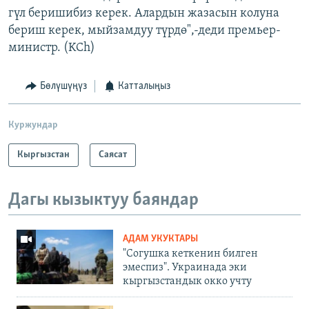
гүл беришибиз керек. Алардын жазасын колуна
бериш керек, мыйзамдуу түрдө",-деди премьер-
министр. (KCh)
Бөлүшүңүз
Катталыңыз
Куржундар
Кыргызстан
Саясат
Дагы кызыктуу баяндар
АДАМ УКУКТАРЫ
"Согушка кеткенин билген
эмеспиз". Украинада эки
кыргызстандык окко учту