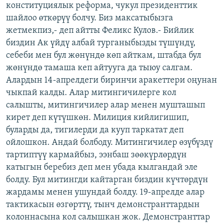
конституциялык реформа, чукул президенттик
шайлоо өткөрүү болчу. Биз максатыбызга
жетмекпиз,- деп айтты Феликс Кулов.- Бийлик
биздин Ак үйдү албай турганыбызды түшүндү,
себеби мен бул жөнүндө көп айткам, штабда бул
жөнүндө тамаша кеп айтууга да тыюу салгам.
Алардын 14-апрелдеги биринчи аракеттери оңунан
чыкпай калды. Алар митингичилерге кол
салышты, митингичилер алар менен мушташып
кирет деп күтүшкөн. Милиция кийлигишип,
буларды да, тигилерди да кууп таркатат деп
ойлошкон. Андай болбоду. Митингичилер өзүбүздү
тартиптүү кармайбыз, ээнбаш зөөкүрлөрдүн
катыгын беребиз деп мен убада кылгандай эле
болду. Бул митингди кайтарган биздин күчтөрдүн
жардамы менен ушундай болду. 19-апрелде алар
тактикасын өзгөрттү, тынч демонстранттардын
колоннасына кол салышкан жок. Демонстранттар