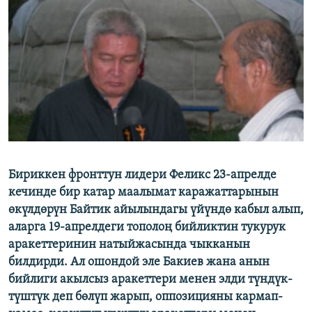
ОНЛАЙН ШЕРИНЕ
ЭЖЕ-СИҢДИЛЕР
АЗАТТЫК+
ЫҢГАЙСЫЗ СУРООЛОР
ЭЕ/АРнун бардык сайттары
Бириккен фронттун лидери Феликс 23-апрелде
кечинде бир катар маалымат каражаттарынын
өкүлдөрүн Байтик айылындагы үйүндө кабыл алып,
аларга 19-апрелдеги тополоң бийликтин тукурук
аракеттеринин натыйжасында чыкканын
билдирди. Ал ошондой эле Бакиев жана анын
бийлиги акылсыз аракеттери менен элди түндүк-
түштүк деп бөлүп жарып, оппозицияны кармап-