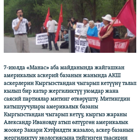
ОНЛАЙН ШЕРИНЕ
ЭЖЕ-СИҢДИЛЕР
АЗАТТЫК+
ЫҢГАЙСЫЗ СУРООЛОР
ЭЕ/АРнун бардык сайттары
7-июлда «Манас» аба майданында жайгашкан
америкалык аскерий базанын жанында АКШ
аскерлерин Кыргызстандан чыгарып кетүүнү талап
кылып бир катар жергиликтүү уюмдар жана
саясий партиялар митинг өткөрүштү. Митингдин
катышуучулары америкалык базаны
Кыргызстандан чыгарып кетүү, кыргыз жараны
Александр Ивановду атып өлтүргөн америкалык
жоокер Закари Хэтфилдти жазалоо, аскер базанын
жергиликтүү экологиясына тийгизген таасирин