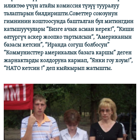
иликтөө үчүн атайы комиссия түзүү тууралуу
талаптарын билдиришти.Советтер союзунун
гимнинин коштоосунда башталган бул митингдин
катышуучулары “Бизге ачык асман керек!”, “Киши
өлтүргүч аскер жоопко тартылсын“, “Американын
базасы кетсин”, “Иранда согуш болбосун”
“Коммунисттер америкалык базага каршы” деген
жарнактарды колдоруна кармап, “Янки гоу хоум!”,
“НАТО кетсин !” деп кыйкырып жатышты.