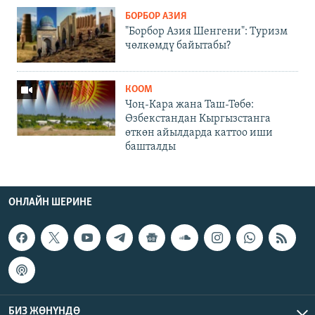
БОРБОР АЗИЯ
"Борбор Азия Шенгени": Туризм
чөлкөмдү байытабы?
КООМ
Чоң-Кара жана Таш-Төбө:
Өзбекстандан Кыргызстанга
өткөн айылдарда каттоо иши
башталды
ОНЛАЙН ШЕРИНЕ
БИЗ ЖӨНҮНДӨ