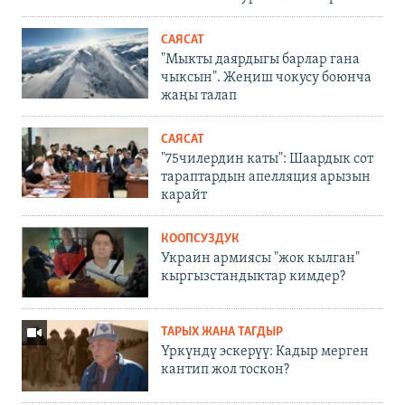
САЯСАТ
"Мыкты даярдыгы барлар гана
чыксын". Жеңиш чокусу боюнча
жаңы талап
САЯСАТ
"75чилердин каты": Шаардык сот
тараптардын апелляция арызын
карайт
КООПСУЗДУК
Украин армиясы "жок кылган"
кыргызстандыктар кимдер?
ТАРЫХ ЖАНА ТАГДЫР
Үркүндү эскерүү: Кадыр мерген
кантип жол тоскон?