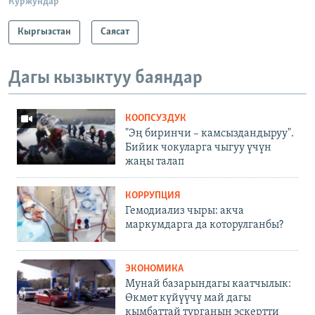
Куржундар
Кыргызстан
Саясат
Дагы кызыктуу баяндар
КООПСУЗДУК
"Эң биринчи – камсыздандыруу".
Бийик чокуларга чыгуу үчүн
жаңы талап
КОРРУПЦИЯ
Гемодиализ чыры: акча
маркумдарга да которулганбы?
ЭКОНОМИКА
Мунай базарындагы каатчылык:
Өкмөт күйүүчү май дагы
кымбаттай турганын эскертти