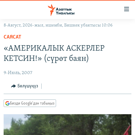
Линктер
Мазмунга
өтүңүз
8-Август, 2026-жыл, ишемби, Бишкек убактысы 10:06
Навигацияга
ЖАҢЫЛЫКТАР
өтүңүз
САЯСАТ
КЫРГЫЗСТАН
Издөөгө
«АМЕРИКАЛЫК АСКЕРЛЕР
салыңыз
ДҮЙНӨ
КЫРГЫЗСТАН
КЕТСИН!» (cүрөт баян)
УКРАИНА
САЯСАТ
ДҮЙНӨ
9-Июль, 2007
АТАЙЫН ИЛИКТӨӨ
ЭКОНОМИКА
БОРБОР АЗИЯ
ТВ ПРОГРАММАЛАР
Бөлүшүңүз
МАДАНИЯТ
ПОДКАСТ
БҮГҮН АЗАТТЫКТА
Бизди Google'дан табыңыз
ӨЗГӨЧӨ ПИКИР
ЭКСПЕРТТЕР ТАЛДАЙТ
БИЗ ЖАНА ДҮЙНӨ
Русский
ДАНИСТЕ