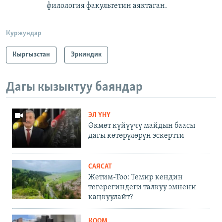
филология факультетин аяктаган.
Куржундар
Кыргызстан
Эркиндик
Дагы кызыктуу баяндар
ЭЛ ҮНҮ
Өкмөт күйүүчү майдын баасы
дагы көтөрүлөрүн эскертти
САЯСАТ
Жетим-Тоо: Темир кендин
тегерегиндеги талкуу эмнени
каңкуулайт?
КООМ