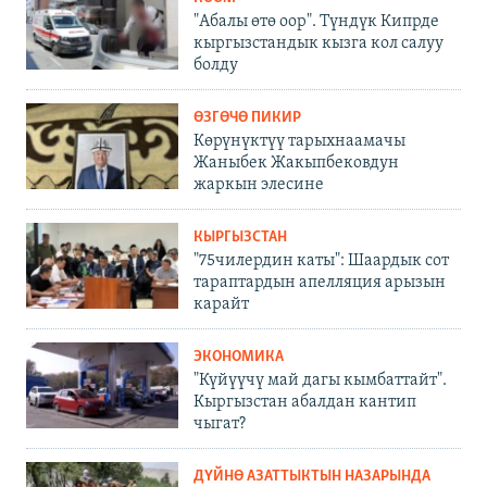
"Абалы өтө оор". Түндүк Кипрде
кыргызстандык кызга кол салуу
болду
ӨЗГӨЧӨ ПИКИР
Көрүнүктүү тарыхнаамачы
Жаныбек Жакыпбековдун
жаркын элесине
КЫРГЫЗСТАН
"75чилердин каты": Шаардык сот
тараптардын апелляция арызын
карайт
ЭКОНОМИКА
"Күйүүчү май дагы кымбаттайт".
Кыргызстан абалдан кантип
чыгат?
ДҮЙНӨ АЗАТТЫКТЫН НАЗАРЫНДА