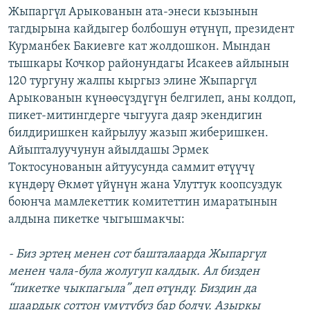
Жыпаргүл Арыкованын ата-энеси кызынын
тагдырына кайдыгер болбошун өтүнүп, президент
Курманбек Бакиевге кат жолдошкон. Мындан
тышкары Кочкор районундагы Исакеев айлынын
120 тургуну жалпы кыргыз элине Жыпаргүл
Арыкованын күнөөсүздүгүн белгилеп, аны колдоп,
пикет-митингдерге чыгууга даяр экендигин
билдиришкен кайрылуу жазып жиберишкен.
Айыпталуучунун айылдашы Эрмек
Токтосунованын айтуусунда саммит өтүүчү
күндөрү Өкмөт үйүнүн жана Улуттук коопсуздук
боюнча мамлекеттик комитеттин имаратынын
алдына пикетке чыгышмакчы:
- Биз эртең менен сот башталаарда Жыпаргүл
менен чала-була жолугуп калдык. Ал бизден
“пикетке чыкпагыла” деп өтүндү. Биздин да
шаардык соттон үмүтүбүз бар болчу. Азыркы