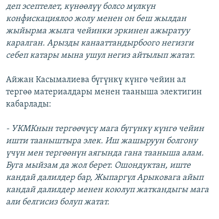
деп эсептелет, күнөөлүү болсо мүлкүн
конфискациялоо жолу менен он беш жылдан
жыйырма жылга чейинки эркинен ажыратуу
каралган. Арызды канааттандырбоого негизги
себеп катары мына ушул негиз айтылып жатат.
Айжан Касымалиева бүгүнкү күнгө чейин ал
тергөө материалдары менен тааныша электигин
кабарлады:
- УКМКнын тергөөчүсү мага бүгүнкү күнгө чейин
ишти тааныштыра элек. Иш жашыруун болгону
үчүн мен тергөөнүн аягында гана тааныша алам.
Буга мыйзам да жол берет. Ошондуктан, иште
кандай далилдер бар, Жыпаргүл Арыковага айып
кандай далилдер менен коюлуп жаткандыгы мага
али белгисиз болуп жатат.