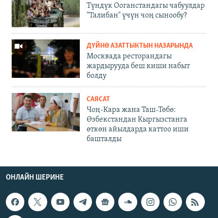
Түндүк Ооганстандагы чабуулдар
"Талибан" үчүн чоң сынообу?
ДҮЙНӨ АЗАТТЫКТЫН НАЗАРЫНДА
Москвада ресторандагы
жардырууда беш киши набыт
болду
САЯСАТ
Чоң-Кара жана Таш-Төбө:
Өзбекстандан Кыргызстанга
өткөн айылдарда каттоо иши
башталды
ОНЛАЙН ШЕРИНЕ