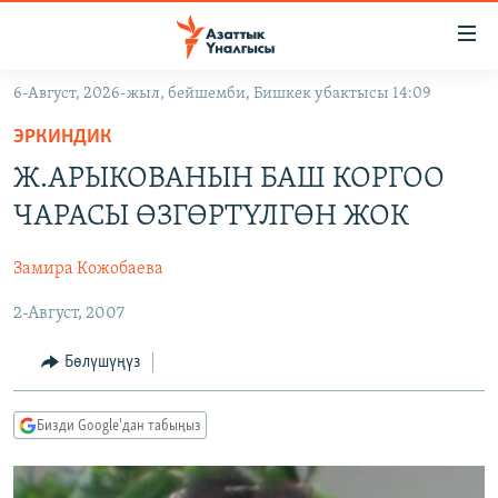
Линктер
Мазмунга
өтүңүз
6-Август, 2026-жыл, бейшемби, Бишкек убактысы 14:09
Навигацияга
ЖАҢЫЛЫКТАР
өтүңүз
ЭРКИНДИК
КЫРГЫЗСТАН
Издөөгө
Ж.АРЫКОВАНЫН БАШ КОРГОО
салыңыз
ДҮЙНӨ
КЫРГЫЗСТАН
ЧАРАСЫ ӨЗГӨРТҮЛГӨН ЖОК
УКРАИНА
САЯСАТ
ДҮЙНӨ
Замира Кожобаева
АТАЙЫН ИЛИКТӨӨ
ЭКОНОМИКА
БОРБОР АЗИЯ
2-Август, 2007
ТВ ПРОГРАММАЛАР
МАДАНИЯТ
ПОДКАСТ
БҮГҮН АЗАТТЫКТА
Бөлүшүңүз
ӨЗГӨЧӨ ПИКИР
ЭКСПЕРТТЕР ТАЛДАЙТ
Бизди Google'дан табыңыз
БИЗ ЖАНА ДҮЙНӨ
Русский
ДАНИСТЕ