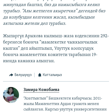
минутадан баштап, биз да намысыбызга келип
турабыз. “Алы жетпеген акыретчил” дегендей биз
да колубуздан келгенин жасап, кызыбыздын
актыгына жетели деп турабыз.
Жыпаргүл Арыкова кылмыш-жаза кодексинин 292-
беренеси боюнча “мамлекетке чыккынчылык
кылган” деп айыпталып, Улуттук коопсуздук
боюнча мамлекеттик комитети тарабынан 19-
июнда камакка алынган.
Бөлүшүңүз
Катталыңыз
Замира Кожобаева
“Азаттыктын” Бишкектеги кабарчысы. 2011-
жылы Мамлекеттик Ардак грамота менен
сыйланган. Кыргыз улуттук университетинин