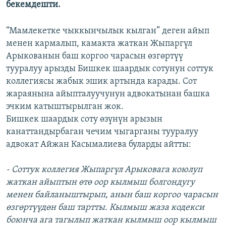
бекемдешти.
“Мамлекетке чыккынчылык кылган” деген айып
менен кармалып, камакта жаткан Жыпаргүл
Арыкованын баш коргоо чарасын өзгөртүү
тууралуу арызды Бишкек шаардык сотунун соттук
коллегиясы жабык эшик артында карады. Сот
жараянына айыпталуучунун адвокатынан башка
эчким катыштырылган жок.
Бишкек шаардык соту өзүнүн арызын
канаттандырбаган чечим чыгарганы тууралуу
адвокат Айжан Касымалиева буларды айтты:
- Соттук коллегия Жыпаргүл Арыковага коюлуп
жаткан айыптын өтө оор кылмыш болгондугу
менен байланыштырып, анын баш коргоо чарасын
өзгөртүүдөн баш тартты. Кылмыш жаза кодекси
боюнча ага тагылып жаткан кылмыш оор кылмыш