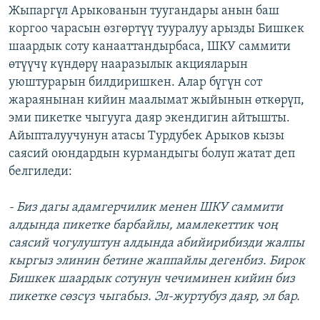
Жыпаргүл Арыкованын туугандары анын баш
коргоо чарасын өзгөртүү тууралуу арызды Бишкек
шаардык соту канааттандырбаса, ШКУ саммити
өтүүчү күндөрү нааразылык акцияларын
уюштурарын билдиришкен. Алар бүгүн сот
жараянынан кийин маалымат жыйынын өткөрүп,
эми пикетке чыгууга даяр экендигин айтышты.
Айыпталуучунун атасы Турдубек Арыков кызы
саясий оюндардын курмандыгы болуп жатат деп
белгиледи:
- Биз дагы адамгерчилик менен ШКУ саммити
алдында пикетке барбайлы, мамлекеттик чоң
саясий чогулуштун алдында абийирибизди жалпы
кыргыз элинин бетине жаппайлы дегенбиз. Бирок
Бишкек шаардык сотунун чечиминен кийин биз
пикетке сөзсүз чыгабыз. Эл-журтубуз даяр, эл бар.