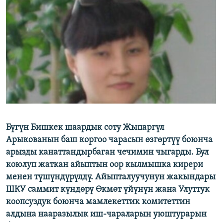
ОНЛАЙН ШЕРИНЕ
ЭЖЕ-СИҢДИЛЕР
АЗАТТЫК+
ЫҢГАЙСЫЗ СУРООЛОР
ЭЕ/АРнун бардык сайттары
Бүгүн Бишкек шаардык соту Жыпаргүл
Арыкованын баш коргоо чарасын өзгөртүү боюнча
арызды канаттандырбаган чечимин чыгарды. Бул
коюлуп жаткан айыптын оор кылмышка кирери
менен түшүндүрүлдү. Айыпталуучунун жакындары
ШКУ саммит күндөрү Өкмөт үйүнүн жана Улуттук
коопсуздук боюнча мамлекеттик комитеттин
алдына нааразылык иш-чараларын уюштурарын