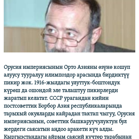
ОНЛАЙН ШЕРИНЕ
ЭЖЕ-СИҢДИЛЕР
АЗАТТЫК+
ЫҢГАЙСЫЗ СУРООЛОР
ЭЕ/АРнун бардык сайттары
Орусия империясынын Орто Азияны өзүнө кошуп
алуусу тууралуу илимпоздор арасында бирдиктүү
пикир жок. 1916-жылдагы улуттук-боштондук
күрөш да ошондой эле талаштуу пикирлерди
жаратып келатат. СССР урагандан кийин
постсоветтик Борбор Азия республикаларында
тарыхый окуяларды кайрадан тактап чыгуу, Орусия
империясынын, советтик башкаруучулуктун бул
жердеги саясатын аңдоо аракети күч алды.
Кыргызстандагы айрым саясий күчтөр тарабынан