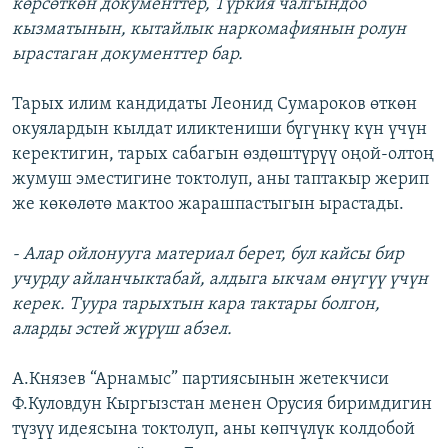
көрсөткөн документтер, Түркия чалгындоо
кызматынын, кытайлык наркомафиянын ролун
ырастаган документтер бар.
Тарых илим кандидаты Леонид Сумароков өткөн
окуялардын кылдат иликтениши бүгүнкү күн үчүн
керектигин, тарых сабагын өздөштүрүү оңой-олтоң
жумуш эместигине токтолуп, аны таптакыр жерип
же көкөлөтө мактоо жарашпастыгын ырастады.
- Алар ойлонууга материал берет, бул кайсы бир
учурду айланчыктабай, алдыга ыкчам өнүгүү үчүн
керек. Туура тарыхтын кара тактары болгон,
аларды эстей жүрүш абзел.
А.Князев “Арнамыс” партиясынын жетекчиси
Ф.Куловдун Кыргызстан менен Орусия биримдигин
түзүү идеясына токтолуп, аны көпчүлүк колдобой