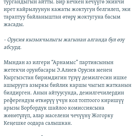
тургандыгын айтты. Бир кечкен кечүүгө экинчи
ирет кайрылуунун кажаты жоктугун белгилеп, эки
тараптуу байланыштан өтөрү жоктугуна басым
жасады.
- Орусия кызыкчылыгы жагынан алганда бул өзү
абсурд.
Мындан аз илгери “Арнамыс” партиясынын
жетекчи орунбасары Э.Алиев Орусия менен
Кыргызстан биримдигин түзүү демилгесин ишке
ашырууга азыркы бийлик каршы чыгып жатканын
билдирген. Анын айтуусунда, демилгечилердин
референдум өткөрүү үчүн кол топтоого киришүү
арызы Борбордук шайлоо комиссиясына
жөнөтүлүп, алар маселени чечүүнү Жогорку
Кеңешке оодара салышкан.