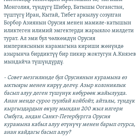
Монголия, түндүгү Шибер, Батышы Ооганстан,
түштүгү Иран, Кытай, Тибет аркылуу созулган
Борбор Азиянын Орусия менен мамиле-катышын
иликтеген илимий эмгектерди жарыялоо милдети
турат. Ал эми бул чөлкөмдүн Орусия
империясынын карамагына кириши жөнүндө
азырынча бирдиктүү бир пикир жоктугун А.Князев
мындайча түшүндүрдү.
- Совет мезгилинде бул Орусиянын курамына өз
ыктыяры менен кирүү делчү. Азыр колониялык
басып алуу деген түшүнүк көбүрөөк жайылууда.
Анан менде суроо туулбай койбойт, айталы, түндүк
кыргыздардын өкүлү мындан 200 жыл илгери
Омбуга, андан Санкт-Петербургга Орусия
курамына кабыл алуу өтүнүчү менен барып отурса,
анан кайдагы басып алуу?