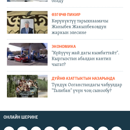
болду
ӨЗГӨЧӨ ПИКИР
Көрүнүктүү тарыхнаамачы
Жаныбек Жакыпбековдун
жаркын элесине
ЭКОНОМИКА
"Күйүүчү май дагы кымбаттайт".
Кыргызстан абалдан кантип
чыгат?
ДҮЙНӨ АЗАТТЫКТЫН НАЗАРЫНДА
Түндүк Ооганстандагы чабуулдар
"Талибан" үчүн чоң сынообу?
ОНЛАЙН ШЕРИНЕ