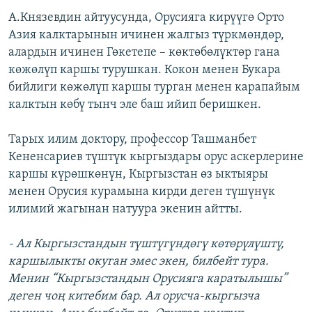
А.Князевдин айтуусунда, Орусияга кирүүгө Орто
Азия калктарынын ичинен жалгыз түркмөндөр,
алардын ичинен Гөкетепе – көктөбөлүктөр гана
көжөлүп каршы турушкан. Кокон менен Букара
бийлиги көжөлүп каршы турган менен карапайым
калктын көбү тынч эле баш ийип беришкен.
Тарых илим доктору, профессор Ташманбет
Кененсариев түштүк кыргыздары орус аскерлерине
каршы күрөшкөнүн, Кыргызстан өз ыктыяры
менен Орусия курамына кирди деген түшүнүк
илимий жагынан натуура экенин айтты.
- Ал Кыргызстандын түштүгүндөгү көтөрүлүштү,
каршылыкты окуган эмес экен, билбейт тура.
Менин “Кыргызстандын Орусияга каратылышы”
деген чоң китебим бар. Ал орусча-кыргызча