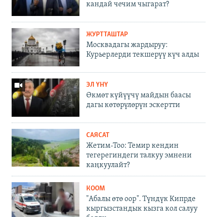
кандай чечим чыгарат?
ЖУРТТАШТАР
Москвадагы жардыруу:
Курьерлерди текшерүү күч алды
ЭЛ ҮНҮ
Өкмөт күйүүчү майдын баасы
дагы көтөрүлөрүн эскертти
САЯСАТ
Жетим-Тоо: Темир кендин
тегерегиндеги талкуу эмнени
каңкуулайт?
КООМ
"Абалы өтө оор". Түндүк Кипрде
кыргызстандык кызга кол салуу