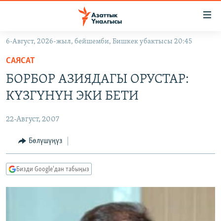
Линктер
Мазмунга
өтүңүз
6-Август, 2026-жыл, бейшемби, Бишкек убактысы 20:45
Навигацияга
ЖАҢЫЛЫКТАР
өтүңүз
САЯСАТ
КЫРГЫЗСТАН
Издөөгө
БОРБОР АЗИЯДАГЫ ОРУСТАР:
салыңыз
ДҮЙНӨ
КЫРГЫЗСТАН
КҮЗГҮНҮН ЭКИ БЕТИ
УКРАИНА
САЯСАТ
ДҮЙНӨ
22-Август, 2007
АТАЙЫН ИЛИКТӨӨ
ЭКОНОМИКА
БОРБОР АЗИЯ
ТВ ПРОГРАММАЛАР
Бөлүшүңүз
МАДАНИЯТ
ПОДКАСТ
БҮГҮН АЗАТТЫКТА
Бизди Google'дан табыңыз
ӨЗГӨЧӨ ПИКИР
ЭКСПЕРТТЕР ТАЛДАЙТ
БИЗ ЖАНА ДҮЙНӨ
Русский
ДАНИСТЕ