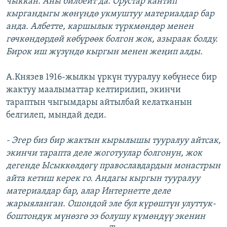
чыккан. Аны билбейт да. Орустар кантип
кыргандыгы жөнүндө укмуштуу материалдар бар
анда. Албетте, каршылык түркмөндөр менен
гөчкөндөрдөй көбүрөөк болгон жок, азыраак болду.
Бирок иш жүзүндө кыргын менен жеңип алды.
А.Князев 1916-жылкы үркүн тууралуу көбүнесе бир
жактуу маалыматтар келтирилип, экинчи
тараптын чыгымдары айтылбай келатканын
белгилеп, мындай деди.
- Эгер биз бир жактын кырылышы тууралуу айтсак,
экинчи тарапта деле жоготуулар болгонун, жок
дегенде Ысыккөлдөгү православдардын монастрын
айта кетиш керек го. Андагы кыргын тууралуу
материалдар бар, алар Интернетте деле
жарыяланган. Ошондой эле бул күрөштүн улуттук-
боштондук мүнөзгө ээ болушу күмөндүү экенин