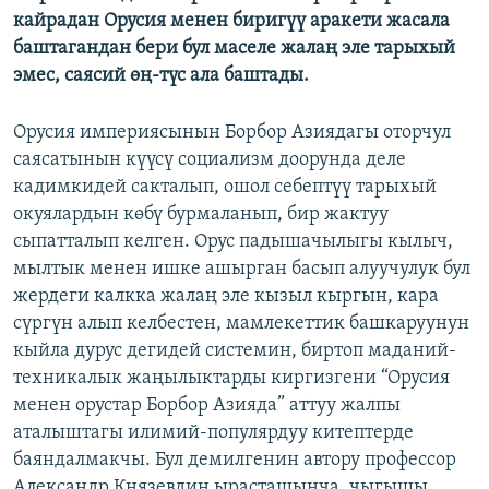
кайрадан Орусия менен биригүү аракети жасала
баштагандан бери бул маселе жалаң эле тарыхый
эмес, саясий өң-түс ала баштады.
Орусия империясынын Борбор Азиядагы оторчул
саясатынын күүсү социализм доорунда деле
кадимкидей сакталып, ошол себептүү тарыхый
окуялардын көбү бурмаланып, бир жактуу
сыпатталып келген. Орус падышачылыгы кылыч,
мылтык менен ишке ашырган басып алуучулук бул
жердеги калкка жалаң эле кызыл кыргын, кара
сүргүн алып келбестен, мамлекеттик башкаруунун
кыйла дурус дегидей системин, биртоп маданий-
техникалык жаңылыктарды киргизгени “Орусия
менен орустар Борбор Азияда” аттуу жалпы
аталыштагы илимий-популярдуу китептерде
баяндалмакчы. Бул демилгенин автору профессор
Александр Князевдин ырасташынча, чыгышы