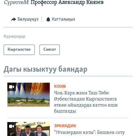
CүрөттөM
:
Профессор Александр Князев
Бөлүшүңүз
Катталыңыз
Куржундар
Кыргызстан
Саясат
Дагы кызыктуу баяндар
КООМ
Чоң-Кара жана Таш-Төбө:
Өзбекстандан Кыргызстанга
өткөн айылдарда каттоо иши
башталды
ЭРКИНДИК
"75чилердин каты": Бишкек соту