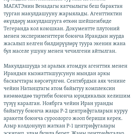
МАГАТЭнин Венадагы катчылыгы беш барактан
турган макулдашууну жарыялады. Агенттиктин
өкүлдөрү макулдашууга өткөн шейшембиде
Тегеранда кол коюшкан. Документте плутоний
менен эксперименттери боюнча Ирандын мурда
жасалып келген билдирүүлөрү туура экенин жана
бул маселе ушуну менен чечилгени айтылган.
Макулдашууда эл аралык атомдук агенттик менен
Ирандын кызматташуусунун мындан аркы
баскычтары көрсөтүлгөн. Сентябрдын аяк ченине
чейин Натанцтагы атом байытуу комплексин
көзөмөлдөө тартиби боюнча юридикалык келишим
түзүү каралган. Ноябрга чейин Иран уранды
байытуу боюнча жаңы Р-2 центрифугаларын куруу
аракети боюнча суроолорго жооп бериши керек.
Азыр колдонулуп жаткан Р-1 центрифугалары
эскирип, улам бузула берет. Жаңы центрифугалар