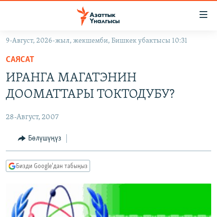
Линктер
Мазмунга
өтүңүз
9-Август, 2026-жыл, жекшемби, Бишкек убактысы 10:31
Навигацияга
ЖАҢЫЛЫКТАР
өтүңүз
САЯСАТ
КЫРГЫЗСТАН
Издөөгө
ИРАНГА МАГАТЭНИН
салыңыз
ДҮЙНӨ
КЫРГЫЗСТАН
ДООМАТТАРЫ ТОКТОДУБУ?
УКРАИНА
САЯСАТ
ДҮЙНӨ
28-Август, 2007
АТАЙЫН ИЛИКТӨӨ
ЭКОНОМИКА
БОРБОР АЗИЯ
ТВ ПРОГРАММАЛАР
Бөлүшүңүз
МАДАНИЯТ
ПОДКАСТ
БҮГҮН АЗАТТЫКТА
Бизди Google'дан табыңыз
ӨЗГӨЧӨ ПИКИР
ЭКСПЕРТТЕР ТАЛДАЙТ
БИЗ ЖАНА ДҮЙНӨ
Русский
ДАНИСТЕ