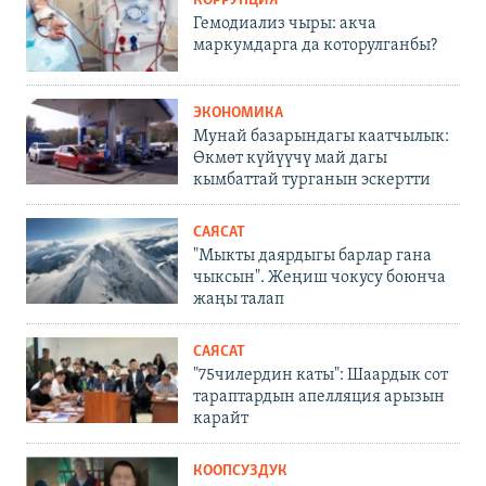
КОРРУПЦИЯ
Гемодиализ чыры: акча
маркумдарга да которулганбы?
ЭКОНОМИКА
Мунай базарындагы каатчылык:
Өкмөт күйүүчү май дагы
кымбаттай турганын эскертти
САЯСАТ
"Мыкты даярдыгы барлар гана
чыксын". Жеңиш чокусу боюнча
жаңы талап
САЯСАТ
"75чилердин каты": Шаардык сот
тараптардын апелляция арызын
карайт
КООПСУЗДУК