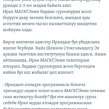
уранды 2-3 эсе ылдам байыта алат.
Иран МАГАТЭнин бардык суроолоруна жооп
берүүгө даяр экенин белгилеп, мындан ары
агенттик менен тыгыз кызматташуу милдетин
мойнуна алды.
Бирок көптөгөн адистер Ирандын бул убадасына
ишене бербеди. Кайл Шеннон Стокгольмдогу Эл
аралык тынчтык институтунун башкы адиси. Анын
айтымында, Иран МАГАТЭнин талаптарын
аткарып, бардык суроолоруна жооп бергенден
кийин бул иш жабылат деп ишенет:
-Ирандын атомдук программасы боюнча
чулгандуу окуяга чекит коюга МАГАТЭнин чечими
гана жетиштүү болобу? Бул өтө маанилүү суроо,
себеби Иран мурда атомдук программасына