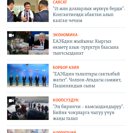
САЯСАТ
"15 млн долларлык мүлкүн берди".
Конгантиевди абактан алып
калган чечим
ЭКОНОМИКА
ЕАЭБдин жыйыны: Кыргыз
өкмөтү азык-түлүктүн баасына
тынчсызданат
БОРБОР АЗИЯ
"ЕАЭБдин талаптары сакталбай
жатат". Чолпон-Атадагы саммит,
Пашиняндын сыны
КООПСУЗДУК
"Эң биринчи – камсыздандыруу".
Бийик чокуларга чыгуу үчүн
жаңы талап