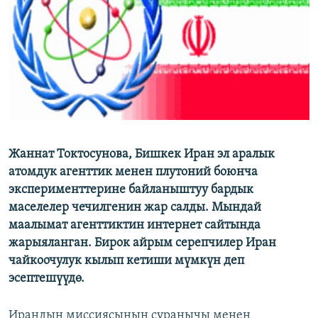
ОНЛАЙН ШЕРИНЕ
ЭЖЕ-СИҢДИЛЕР
АЗАТТЫК+
ЫҢГАЙСЫЗ СУРООЛОР
ЭЕ/АРнун бардык сайттары
Жаннат Токтосунова, Бишкек Иран эл аралык
атомдук агенттик менен плутоний боюнча
экcперименттерине байланыштуу бардык
маселелер чечилгенин жар салды. Мындай
маалымат агенттиктин интернет сайтында
жарыяланган. Бирок айрым серепчилер Иран
чайкоочулук кылып кетиши мүмкүн деп
эсептешүүдө.
Ирандын миссиясынын суранычы менен