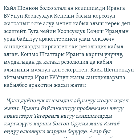
Кайл Шеннон болсо аталган келишимди Иранга
БУУнун Коопсуздук Кеңеши басым көрсөтүп
жатканын эске алуу менен кабыл алыш керек деп
эсептейт. Буга чейин Коопсуздук Кеңеш Ирандын
уран байытуу аракеттеринен улам чектөөчү
санкцияларды киргизген эки резолюция кабыл
алган. Кошмо Штаттары Иранга каршы үчүнчү,
мурдагыдан да катаал резолюция да кабыл
алынышы мүмкүн деп эскерткен. Кайл Шеннондун
айтымында Иран БУУнун жаңы санкцияларына
кабылбоо аракетин жасап жатат:
-Иран дүйнөлүк кысымдан айрылуу жолун издеп
жатат. Иранга байланыштуу проблеманы чечүү
аракеттери Тегеренга катуу санкцияларды
киргизүүгө каршы болгон Орусия жана Кытай
өңдүү өлкөлөргө жардам берүүдө. Алар бул