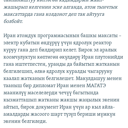
байланыштуу көптөгөн кадамдарын жаап-
жашырып келгенин эске алганда, атом тынчтык
максаттарда гана колдонот деп так айтууга
болбойт.
Иран атомдук программасынын башкы максаты –
электр кубатын өндүрүү үчүн ядролук реактор
куруу гана деп билдирип келет. Бирок эл аралык
коомчулуктун көптөгөн өкүлдөрү Иран плутонийди
гана иштетпестен, уранды да байытып жатканын
белгилешип, өлкө ядролук куралды чыгарууну
каалап жатканын белгилешет. Макулдашуу менен
тааныш бир дипломат Иран менен МАГАТЭ
маанилүү маселелерди чечүү багытында
кызматташып жатканы жакшы жаңылык экенин
айтып, бирок документ Иран үчүн ар кыл айла-
амалдарды жасоого шарт түзүп бериши мүмкүн
экенин белгиледи.