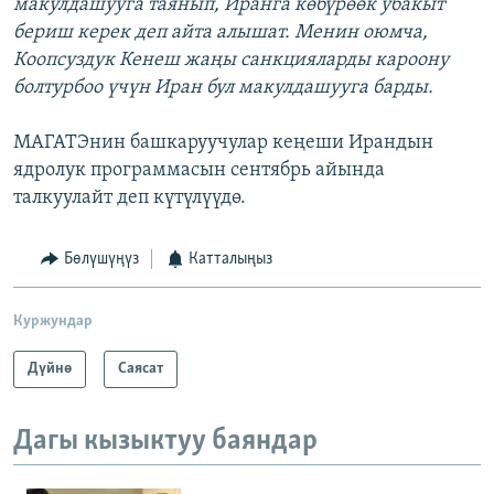
макулдашууга таянып, Иранга көбүрөөк убакыт
бериш керек деп айта алышат. Менин оюмча,
Коопсуздук Кенеш жаңы санкцияларды кароону
болтурбоо үчүн Иран бул макулдашууга барды.
МАГАТЭнин башкаруучулар кеңеши Ирандын
ядролук программасын сентябрь айында
талкуулайт деп күтүлүүдө.
Бөлүшүңүз
Катталыңыз
Куржундар
Дүйнө
Саясат
Дагы кызыктуу баяндар