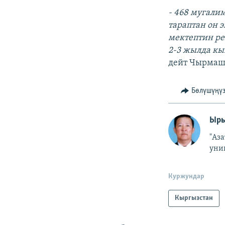
- 468 мугали
тараптан он 
мектептин ре
2-3 жылда кы
дейт Чырмаш
Бөлүшүңү
Ыры
"Аз
уни
Куржундар
Кыргызстан