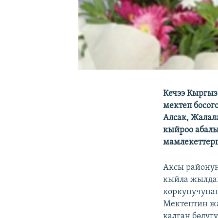
Кечээ Кыргыз
мектеп босого
Алсак, Жалал
кыйроо абалы
мамлекеттерг
Аксы районун
кыйла жылдан
коркунучунан
Мектептин ж
калган бөлүг