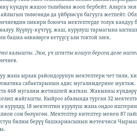
нкү күндүн жашоо талабына жооп бербейт. Аларга эк
 айлыгын төлөгөндө да үйбүлөсүн багууга жетпейт. Обл
ончиевдин пикири боюнча мектептерде толук кандуу 
аналуу. Күүлүү-күчтүү, жаш, курулуш тармагына ыкташ
н башка өлкөлөргө кетүүсү али токтой элек.
етип калышты. Эки, үч штатты кошуп берсең деле ишт
ончиев.
луу жана ыраак райондорунун мектептери чет тили, х
тематика сабактарынын адис мугалимдерине муктаж.
та 468 мугалим жетишпей жаткан. Жакынкы күндөрү 
келип жайгашты. Кыйроо абалында турган 32 мектепт
н курулду, 18 мектептин курулуш жана оңдоо иштери
лион сом бөлүнгөн. Мектептер китептер менен 87 па
лустун билим берүү башкармасынын жетекчиси Чырма
ы.