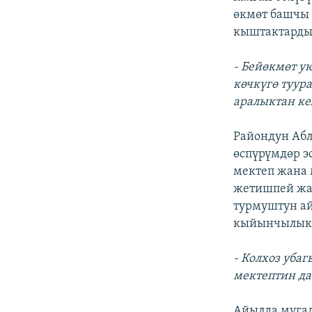
өкмөт башчы 
кыштактардын
- Бейөкмөт у
көчкүгө туур
аралыктан ке
Райондун Абл
өспүрүмдөр э
мектеп жана 
жетишпей жа
турмуштун ай
кыйынчылыкт
- Колхоз уба
мектептин да
Айылда мугал