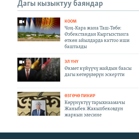
Дагы кызыктуу баяндар
КООМ
Чоң-Кара жана Таш-Төбө:
Өзбекстандан Кыргызстанга
өткөн айылдарда каттоо иши
башталды
ЭЛ ҮНҮ
Өкмөт күйүүчү майдын баасы
дагы көтөрүлөрүн эскертти
ӨЗГӨЧӨ ПИКИР
Көрүнүктүү тарыхнаамачы
Жаныбек Жакыпбековдун
жаркын элесине