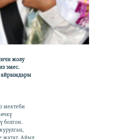
инчи жолу
из эмес.
ын айрымдары
о мектеби
көчкү
ү болгон.
курулган,
е жатат. Айыл