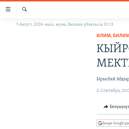
Линктер
Мазмунга
өтүңүз
Издөө
7-Август, 2026-жыл, жума, Бишкек убактысы 01:13
ЖАҢЫЛЫКТАР
Навигацияга
өтүңүз
ИЛИМ, БИЛИМ 
КЫРГЫЗСТАН
Издөөгө
КЫЙР
ДҮЙНӨ
КЫРГЫЗСТАН
салыңыз
УКРАИНА
САЯСАТ
ДҮЙНӨ
МЕКТ
АТАЙЫН ИЛИКТӨӨ
ЭКОНОМИКА
БОРБОР АЗИЯ
ТВ ПРОГРАММАЛАР
МАДАНИЯТ
Ырысбай Абды
ПОДКАСТ
БҮГҮН АЗАТТЫКТА
2-Сентябрь, 20
ӨЗГӨЧӨ ПИКИР
ЭКСПЕРТТЕР ТАЛДАЙТ
Бөлүшүңү
БИЗ ЖАНА ДҮЙНӨ
ДАНИСТЕ
Бизди Google'д