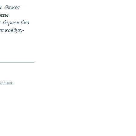
и. Өкмөт
Алты
 берсек биз
 коёбуз,-
кеттик