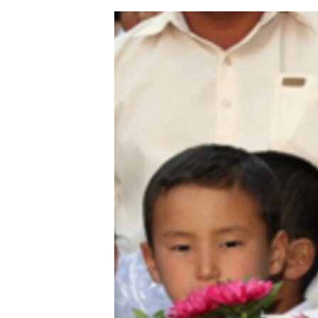
ЭЖЕ-СИҢДИЛЕР
АЗАТТЫК+
ЫҢГАЙСЫЗ СУРООЛОР