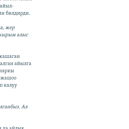
 айыл-
ин билдирди.
а, жер
чакырым алыс
 жашаган
калган айылга
-чаркы
в жашоо
п калуу
лганбыз. Ал
 да айлык