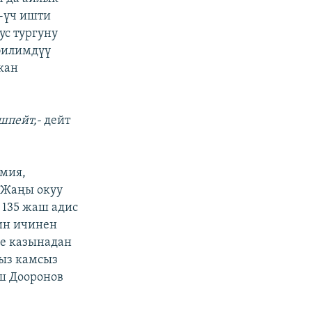
и-үч ишти
ус тургуну
билимдүү
кан
ешпейт,-
дейт
имия,
 Жаңы окуу
135 жаш адис
ин ичинен
не казынадан
йыз камсыз
ш Дооронов