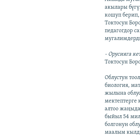
акылары бүгү
кошуп берип,
Токтосун Бор
педагогдор с
мугалимдерди
- Орусияга к
Токтосун Бор
Облустун тоо
биология, ма
жылына облус
мектептерге 
алтоо жаңыда
быйыл 54 мил
болгонун об
маалым кылд