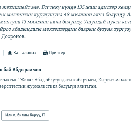
м жетишпейт эле. Бүгүнкү күндө 135 жаш адистер келд
эки мектептин курулушуна 48 миллион акча бөлүндү. 
монтуна 13 миллион акча бөлүндү. Ушундай нукта кете
йроо абалындагы мектептердин баарын бутуна тургузуп
 Дооронов.
з
Катталыңыз
Принтер
сбай Абдыраимов
аттыктын" Жалал Абад облусундагы кабарчысы, Кыргыз мамле
верситеттин журналистика бөлүмүн аяктаган.
Илим, билим берүү, IT