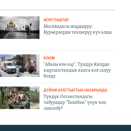
ЖУРТТАШТАР
Москвадагы жардыруу:
Курьерлерди текшерүү күч алды
КООМ
"Абалы өтө оор". Түндүк Кипрде
кыргызстандык кызга кол салуу
болду
ДҮЙНӨ АЗАТТЫКТЫН НАЗАРЫНДА
Түндүк Ооганстандагы
чабуулдар "Талибан" үчүн чоң
сынообу?