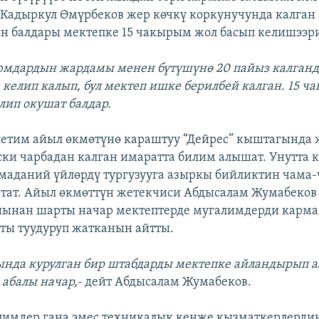
Кадыркул Өмүрбеков жер көчкү коркунучунда калган
 балдары мектепке 15 чакырым жол басып келишээр
юмдардын жардамы менен бүтүшүнө 20 пайыз калганд
а келип калып, бул мектеп ишке берилбей калган. 15 
лип окушат балдар.
етим айыл өкмөтүнө караштуу “Дейрес” кыштагында
ски чарбадан калган имаратта билим алышат. Унутта 
маданий үйлөрдү тургузууга азыркы бийликтин чама
тат. Айыл өкмөттүн жетекчиси Абдысалам Жумабеко
ынан шарты начар мектептерде мугалимдерди карма
ы туудуруп жатканын айтты.
гында курулган бир штабдарды мектепке айландырып а
 абалы начар,-
дейт Абдысалам Жумабеков.
имдер гана эмес техникалык кенже кызматкерлердин