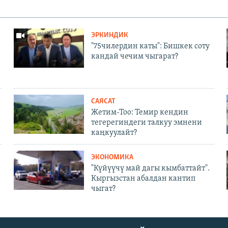
ЭРКИНДИК
"75чилердин каты": Бишкек соту
кандай чечим чыгарат?
САЯСАТ
Жетим-Тоо: Темир кендин
тегерегиндеги талкуу эмнени
каңкуулайт?
ЭКОНОМИКА
"Күйүүчү май дагы кымбаттайт".
Кыргызстан абалдан кантип
чыгат?