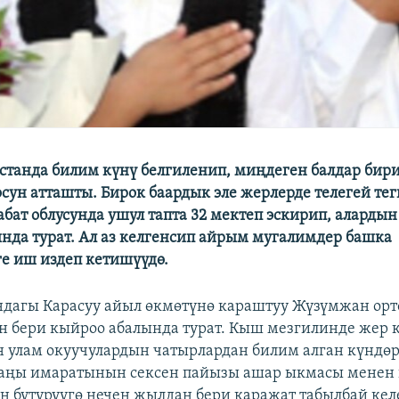
станда билим күнү белгиленип, миңдеген балдар бир
сун атташты. Бирок баардык эле жерлерде телегей тег
абат облусунда ушул тапта 32 мектеп эскирип, алард
нда турат. Ал аз келгенсип айрым мугалимдер башка
е иш издеп кетишүүдө.
дагы Карасуу айыл өкмөтүнө караштуу Жүзүмжан орт
 бери кыйроо абалында турат. Кыш мезгилинде жер 
 улам окуучулардын чатырлардан билим алган күндөр
аңы имаратынын сексен пайызы ашар ыкмасы менен 
үн бүтүрүүгө нечен жылдан бери каражат табылбай кел