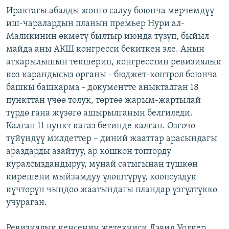
Ирактагы абалды жөнгө салуу боюнча мерчемдүү
иш-чаралардын планын премьер Нури ал-
Маликинин өкмөтү былтыр июнда түзүп, быйыл
майда аны АКШ конгресси бекиткен эле. Анын
аткарылышын текшерип, конгресстин ревизиялык
көз карандысыз органы - бюджет-контрол боюнча
башкы башкарма - документте аныкталган 18
пункттан үчөө толук, төртөө жарым-жартылай
түрдө гана жүзөгө ашырылганын белгиледи.
Калган 11 пункт кагаз бетинде калган. Өзгөчө
түйүндүү милдеттер – диний жааттар арасындагы
араздарды азайтуу, ар кошкон топторду
куралсыздандыруу, мунай сатыгынан түшкөн
кирешени мыйзамдуу үлөштүрүү, коопсуздук
күчтөрүн чыңдоо жаатындагы пландар үзгүлтүккө
учураган.
Ревизиялык кеңсенин жетекчиси Дэвид Уолкер