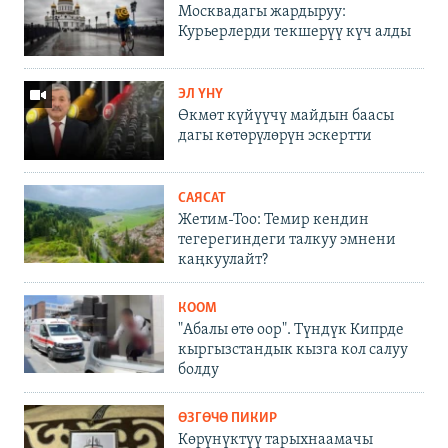
Москвадагы жардыруу:
Курьерлерди текшерүү күч алды
ЭЛ ҮНҮ
Өкмөт күйүүчү майдын баасы
дагы көтөрүлөрүн эскертти
САЯСАТ
Жетим-Тоо: Темир кендин
тегерегиндеги талкуу эмнени
каңкуулайт?
КООМ
"Абалы өтө оор". Түндүк Кипрде
кыргызстандык кызга кол салуу
болду
ӨЗГӨЧӨ ПИКИР
Көрүнүктүү тарыхнаамачы