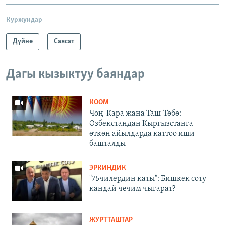
Куржундар
Дүйнө
Саясат
Дагы кызыктуу баяндар
КООМ
Чоң-Кара жана Таш-Төбө:
Өзбекстандан Кыргызстанга
өткөн айылдарда каттоо иши
башталды
ЭРКИНДИК
"75чилердин каты": Бишкек соту
кандай чечим чыгарат?
ЖУРТТАШТАР