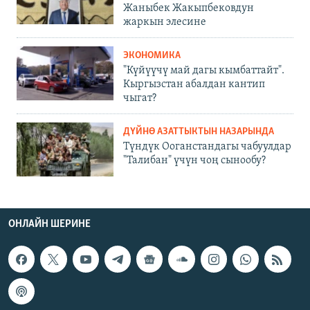
Жаныбек Жакыпбековдун
жаркын элесине
ЭКОНОМИКА
"Күйүүчү май дагы кымбаттайт".
Кыргызстан абалдан кантип
чыгат?
ДҮЙНӨ АЗАТТЫКТЫН НАЗАРЫНДА
Түндүк Ооганстандагы чабуулдар
"Талибан" үчүн чоң сынообу?
ОНЛАЙН ШЕРИНЕ