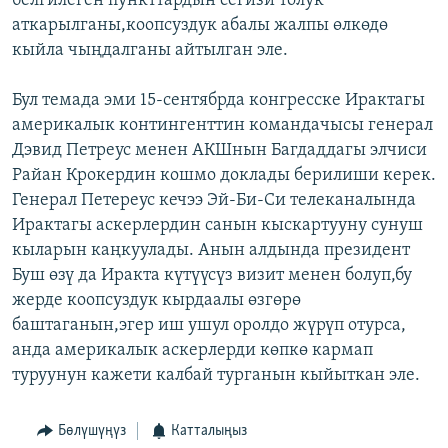
белгилеген пункттардын сегизи толук
аткарылганы,коопсуздук абалы жалпы өлкөдө
кыйла чыңдалганы айтылган эле.
Бул темада эми 15-сентябрда конгресске Ирактагы
америкалык контингенттин командачысы генерал
Дэвид Петреус менен АКШнын Багдаддагы элчиси
Райан Крокердин кошмо доклады берилиши керек.
Генерал Петереус кечээ Эй-Би-Си телеканалында
Ирактагы аскерлердин санын кыскартууну сунуш
кыларын каңкуулады. Анын алдында президент
Буш өзү да Иракта күтүүсүз визит менен болуп,бу
жерде коопсуздук кырдаалы өзгөрө
баштаганын,эгер иш ушул оролдо жүрүп отурса,
анда америкалык аскерлерди көпкө кармап
туруунун кажети калбай турганын кыйыткан эле.
Бөлүшүңүз
Катталыңыз