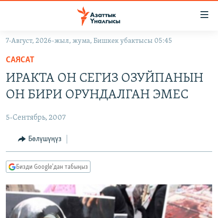
Линктер
Мазмунга
өтүңүз
7-Август, 2026-жыл, жума, Бишкек убактысы 05:45
Навигацияга
ЖАҢЫЛЫКТАР
өтүңүз
САЯСАТ
КЫРГЫЗСТАН
Издөөгө
ИРАКТА ОН СЕГИЗ ОЗУЙПАНЫН
салыңыз
ДҮЙНӨ
КЫРГЫЗСТАН
ОН БИРИ ОРУНДАЛГАН ЭМЕС
УКРАИНА
САЯСАТ
ДҮЙНӨ
5-Сентябрь, 2007
АТАЙЫН ИЛИКТӨӨ
ЭКОНОМИКА
БОРБОР АЗИЯ
ТВ ПРОГРАММАЛАР
Бөлүшүңүз
МАДАНИЯТ
ПОДКАСТ
БҮГҮН АЗАТТЫКТА
Бизди Google'дан табыңыз
ӨЗГӨЧӨ ПИКИР
ЭКСПЕРТТЕР ТАЛДАЙТ
БИЗ ЖАНА ДҮЙНӨ
Русский
ДАНИСТЕ