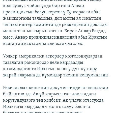
коопсуздук чөйрөсүндө бир гана Анвар
провинциясын бөлүп көрсөттү. Бу жердеги абал
жакшырганы талашсыз, деп айтты ал сенаттын
тышкы иштер комитетинде ревкеңсенин доклады
менен тааныштырып жатып. Бирок Анвар Багдад
эмес, Анвар провинциясындагыдай абал Ирактын
калган аймактарына али жайыла элек.
Уолкер америкалык аскерлер козголоңчулардан
тазалаган райондордо деле кырдаалды
көзөмөлдөгөнгө Ирактын коопсуздук күчтөрү
жарай аларына да күмөндөр экенин кошумчалады.
Ревизиялык кеңсенин документиндеги тыянактар
быйыл июнда Ак үй жарыялаган докладдагы
корутундуларга төп келбейт. Ак үйдүн отчетунда
Ирактагы кырдаалды жөнгө салуу боюнча