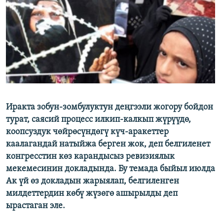
ОНЛАЙН ШЕРИНЕ
ЭЖЕ-СИҢДИЛЕР
АЗАТТЫК+
ЫҢГАЙСЫЗ СУРООЛОР
ЭЕ/АРнун бардык сайттары
Иракта зобун-зомбулуктун деңгээли жогору бойдон
турат, саясий процесс илкип-калкып жүрүүдө,
коопсуздук чөйрөсүндөгү күч-аракеттер
каалагандай натыйжа берген жок, деп белгиленет
конгресстин көз карандысыз ревизиялык
мекемесинин докладында. Бу темада быйыл июлда
Ак үй өз докладын жарыялап, белгиленген
милдеттердин көбү жүзөгө ашырылды деп
ырастаган эле.