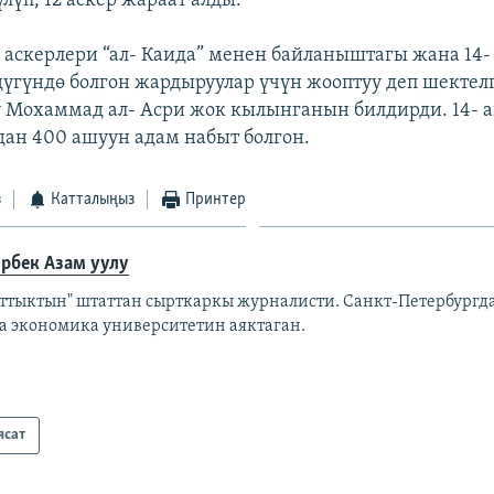
лүп, 12 аскер жараат алды.
 аскерлери “ал- Каида” менен байланыштагы жана 14- 
үгүндө болгон жардыруулар үчүн жооптуу деп шектел
у Мохаммад ал- Асри жок кылынганын билдирди. 14- а
ан 400 ашуун адам набыт болгон.
з
Катталыңыз
Принтер
рбек Азам уулу
аттыктын" штаттан сырткаркы журналисти. Санкт-Петербург
а экономика университетин аяктаган.
ясат