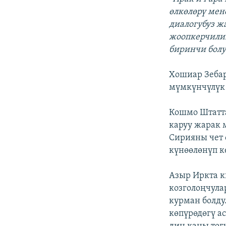
өлкөлөрү мен
диалогубуз ж
жоопкерчилиг
биринчи болу
Хошиар Зеба
мүмкүнчүлүк 
Кошмо Штатт
каруу жарак 
Сирияны чет 
күнөөлөнүп к
Азыр Иркта к
козголоңчула
курман болду
көпүрөдөгү а