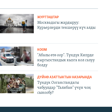
ЖУРТТАШТАР
Москвадагы жардыруу:
Курьерлерди текшерүү күч алды
КООМ
"Абалы өтө оор". Түндүк Кипрде
кыргызстандык кызга кол салуу
болду
ДҮЙНӨ АЗАТТЫКТЫН НАЗАРЫНДА
Түндүк Ооганстандагы
чабуулдар "Талибан" үчүн чоң
сынообу?