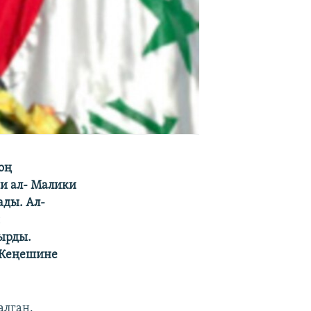
оң
и ал- Малики
ады. Ал-
ы
ырды.
 Кеңешине
алган.