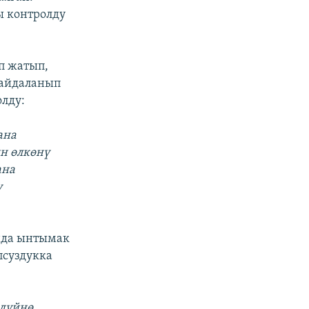
ы контролду
п жатып,
пайдаланып
лду:
ана
ин өлкөнү
ана
у
нда ынтымак
псуздукка
 дүйнө