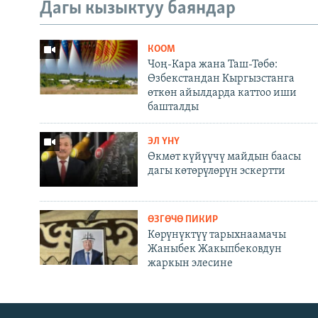
Дагы кызыктуу баяндар
КООМ
Чоң-Кара жана Таш-Төбө:
Өзбекстандан Кыргызстанга
өткөн айылдарда каттоо иши
башталды
ЭЛ ҮНҮ
Өкмөт күйүүчү майдын баасы
дагы көтөрүлөрүн эскертти
ӨЗГӨЧӨ ПИКИР
Көрүнүктүү тарыхнаамачы
Жаныбек Жакыпбековдун
жаркын элесине