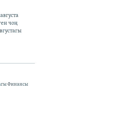
августа
ген чоң
вгустагы
дагы Финансы