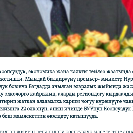
коопсуздук, экономика жана калкты тейлөө жаатында 
жетишти. Мындай билдирүүнү премьер- министр Нур
здук боюнча Багдадда ачылган эларалык жыйында жас
 өлкөлөргө кайрылып, аларды региондогу кырдаалд
тирип жаткан алааматка каршы чогуу күрөшүүгө чак
ыйынга 22 өлкөнүн, анын ичинде БУУнун Коопсуздук
ө беш мамлекеттин өкүлдөрү катышууда.
талган жыйын региондогу коопсуздук маселесине арн