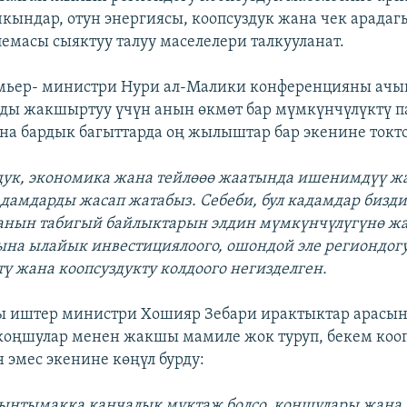
ындар, отун энергиясы, коопсуздук жана чек арадаг
лемасы сыяктуу талуу маселелери талкууланат.
мьер- министри Нури ал-Малики конференцияны ачы
лды жакшыртуу үчүн анын өкмөт бар мүмкүнчүлүктү 
а бардык багыттарда оң жылыштар бар экенине токто
здук, экономика жана тейлөөө жаатында ишенимдүү ж
адамдарды жасап жатабыз. Себеби, бул кадамдар бизд
 анын табигый байлыктарын элдин мүмкүнчүлүгүнө ж
а ылайык инвестициялоого, ошондой эле региондог
тү жана коопсуздукту колдоого негизделген.
ы иштер министри Хошияр Зебари ирактыктар арасы
коңшулар менен жакшы мамиле жок туруп, бекем коо
 эмес экенине көңүл бурду:
 ынтымакка канчалык муктаж болсо, коңшулары жана