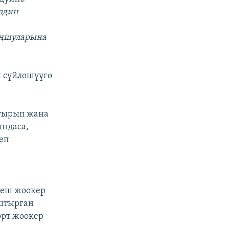
здин
коңшуларына
 сүйлөшүүгө
тырып жана
ындаса,
еп
беш жоокер
уштырган
өрт жоокер