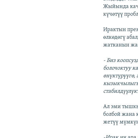
Жыйында качк
күчөтүү проб
Ирактын пре
өлкөдөгү аба
жатканын жан
- Биз коопсу
болочоктуу к
өнүктүрүүгө,
кызыкчылыгын
стабилдүүлүк
Ал эми тышк
болбой жана 
жетүү мүмкүн
-Ирак ич ара