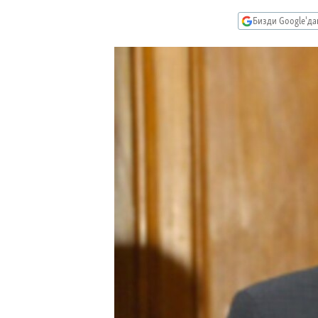
ЭЖЕ-СИҢДИЛЕР
Бизди Google'д
АЗАТТЫК+
ЫҢГАЙСЫЗ СУРООЛОР