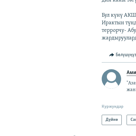
дин каны төгү
Бул күнү АКШ
Ирактын түнд
террорчу- Аб
жардыруулард
Бөлүшүңү
Ами
"Аз
жан
Куржундар
Дүйнө
Са