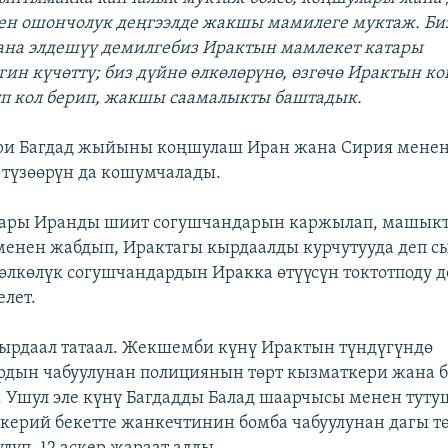
ен ошончолук деңгээлде жакшы мамилеге муктаж. Би
ана элдешүү демилгебиз Ирактын мамлекет катары
ин күчөттү; биз дүйнө өлкөлөрүнө, өзгөчө Ирактын 
п кол берип, жакшы саамалыкты баштадык.
ри Багдад жыйыны коңшулаш Иран жана Сирия менен
түзөөрүн да кошумчалады.
ары Иранды шиит согушчандарын каржылап, машык
менен жабдып, Ирактагы кырдаалды курчутууда деп с
өлкөлүк согушчандардын Иракка өтүүсүн токтотподу д
елет.
ырдаал татаал. Жекшемби күнү Ирактын түндүгүндө
рдын чабуулунан полициянын төрт кызматкери жана 
. Ушул эле күнү Багдадды Балад шаарчысы менен тут
скерий бекетте жанкечтинин бомба чабуулунан дагы т