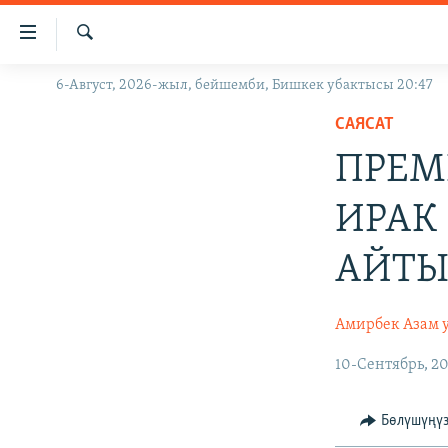
Линктер
Мазмунга
өтүңүз
Издөө
6-Август, 2026-жыл, бейшемби, Бишкек убактысы 20:47
ЖАҢЫЛЫКТАР
Навигацияга
өтүңүз
САЯСАТ
КЫРГЫЗСТАН
Издөөгө
ПРЕМ
ДҮЙНӨ
КЫРГЫЗСТАН
салыңыз
УКРАИНА
САЯСАТ
ДҮЙНӨ
ИРАК
АТАЙЫН ИЛИКТӨӨ
ЭКОНОМИКА
БОРБОР АЗИЯ
АЙТЫ
ТВ ПРОГРАММАЛАР
МАДАНИЯТ
ПОДКАСТ
БҮГҮН АЗАТТЫКТА
Амирбек Азам 
ӨЗГӨЧӨ ПИКИР
ЭКСПЕРТТЕР ТАЛДАЙТ
10-Сентябрь, 2
БИЗ ЖАНА ДҮЙНӨ
ДАНИСТЕ
Бөлүшүңү