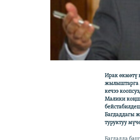
Ирак өкмөтү 
жылыштарга 
кечээ коопсу
Малики коңшу
бейстабилдеш
Багдаддагы ж
туруктуу мүч
Багдадда баш