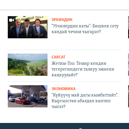
ЭРКИНДИК
"75чилердин каты": Бишкек соту
кандай чечим чыгарат?
САЯСАТ
Жетим-Тоо: Темир кендин
тегерегиндеги талкуу эмнени
каңкуулайт?
ЭКОНОМИКА
"Күйүүчү май дагы кымбаттайт".
Кыргызстан абалдан кантип
чыгат?