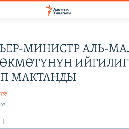
ЬЕР-МИНИСТР АЛЬ-М
 ӨКМӨТҮНҮН ИЙГИЛИ
П МАКТАНДЫ
уулу
007
з