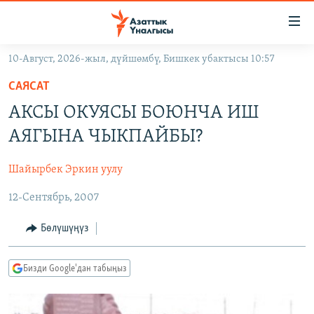
Линктер
Мазмунга
өтүңүз
10-Август, 2026-жыл, дүйшөмбү, Бишкек убактысы 10:57
Навигацияга
ЖАҢЫЛЫКТАР
өтүңүз
САЯСАТ
КЫРГЫЗСТАН
Издөөгө
АКСЫ ОКУЯСЫ БОЮНЧА ИШ
салыңыз
ДҮЙНӨ
КЫРГЫЗСТАН
АЯГЫНА ЧЫКПАЙБЫ?
УКРАИНА
САЯСАТ
ДҮЙНӨ
Шайырбек Эркин уулу
АТАЙЫН ИЛИКТӨӨ
ЭКОНОМИКА
БОРБОР АЗИЯ
12-Сентябрь, 2007
ТВ ПРОГРАММАЛАР
МАДАНИЯТ
ПОДКАСТ
БҮГҮН АЗАТТЫКТА
Бөлүшүңүз
ӨЗГӨЧӨ ПИКИР
ЭКСПЕРТТЕР ТАЛДАЙТ
Бизди Google'дан табыңыз
БИЗ ЖАНА ДҮЙНӨ
Русский
ДАНИСТЕ