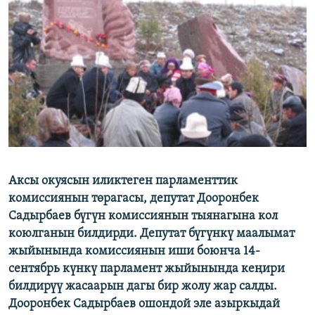
ОНЛАЙН ШЕРИНЕ
ЭЖЕ-СИҢДИЛЕР
АЗАТТЫК+
ЫҢГАЙСЫЗ СУРООЛОР
ЭЕ/АРнун бардык сайттары
Аксы окуясын иликтеген парламенттик
комиссиянын төрагасы, депутат Дооронбек
Садырбаев бүгүн комиссиянын тыянагына кол
коюлганын билдирди. Депутат бүгүнкү маалымат
жыйынында комиссиянын иши боюнча 14-
сентябрь күнкү парламент жыйынында кеңири
билдирүү жасаарын дагы бир жолу жар салды.
Дооронбек Садырбаев ошондой эле азыркыдай