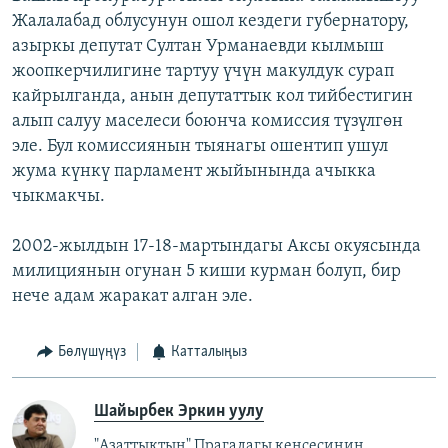
Жалалабад облусунун ошол кездеги губернатору,
азыркы депутат Султан Урманаевди кылмыш
жоопкерчилигине тартуу үчүн макулдук сурап
кайрылганда, анын депутаттык кол тийбестигин
алып салуу маселеси боюнча комиссия түзүлгөн
эле. Бул комиссиянын тыянагы ошентип ушул
жума күнкү парламент жыйынында ачыкка
чыкмакчы.
2002-жылдын 17-18-мартындагы Аксы окуясында
милициянын огунан 5 киши курман болуп, бир
нече адам жаракат алган эле.
Бөлүшүңүз
Катталыңыз
Шайырбек Эркин уулу
"Азаттыктын" Прагадагы кеңсесинин