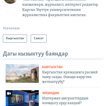
кызматкери, журналист, интернет редактор.
Кыргыз Улуттук университетинин
журналистика факультетин аяктаган.
Куржундар
Кыргызстан
Саясат
Дагы кызыктуу баяндар
КЫРГЫЗСТАН
Кыргызстан кремацияга расмий
тыюу салды. Өлкөдө көрүстөн
жетиштүүбү?
ЭРКИНДИК
Иштерман мигранттардын
коомдогу орду кандай?