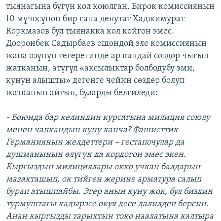
тыянагына бүгүн кол коюлган. Бирок комиссиянын
10 мүчөсүнөн бир гана депутат Хаджимурат
Коркмазов бул тыянакка кол койгон эмес.
Дооронбек Садырбаев ошондой эле комиссиянын
жана өзүнүн тегерегинде ар кандай сөздөр чыгып
жатканын, атүгүл «аксылыктар болбодубу эми,
кунун алышты» дегенге чейин сөздөр болуп
жатканын айтып, буларды белгиледи:
- Боюнда бар келиндин курсагына милиция союлу
менен чапкандын куну канча? Фашисттик
Германиянын желдеттери – гестапочулар да
душманынын өлүгүн да кордогон эмес экен.
Кыргыздын милициялары окко учкан балдарын
мазакташып, ок тийген жерине арматура салып
бурап атышпайбы. Эгер анын куну жок, бул биздин
турмуштагы кадырэсе окуя десе далилдеп берсин.
Анан кыргызды тарыхтын токо наалатына калтыра