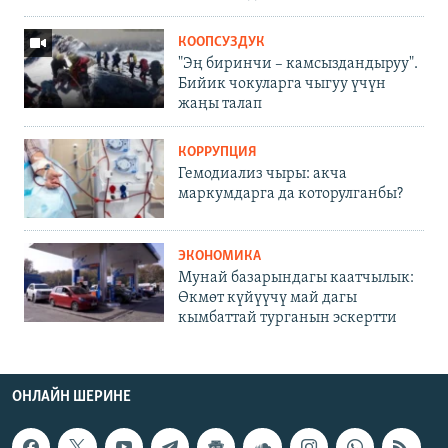
КООПСУЗДУК
"Эң биринчи – камсыздандыруу".
Бийик чокуларга чыгуу үчүн
жаңы талап
КОРРУПЦИЯ
Гемодиализ чыры: акча
маркумдарга да которулганбы?
ЭКОНОМИКА
Мунай базарындагы каатчылык:
Өкмөт күйүүчү май дагы
кымбаттай турганын эскертти
ОНЛАЙН ШЕРИНЕ