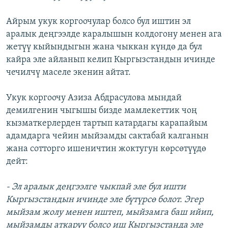
Айрым укук коргоочулар болсо бул иштин эл
аралык деңгээлде каралышын колдогону менен ага
жетүү кыйындыгын жана чыккан күндө да бул
кайра эле айланып келип Кыргызстандын ичинде
чечилчү маселе экенин айтат.
Укук коргоочу Азиза Абдрасулова мындай
демилгенин чыгышы бизде мамлекеттик чоң
кызматкерлерден тартып катардагы карапайым
адамдарга чейин мыйзамды сактабай калганын
жана сотторго ишеничтин жоктугун көрсөтүүдө
дейт:
- Эл аралык деңгээлге чыкпай эле бул ишти
Кыргызстандын ичинде эле бүтүрсө болот. Эгер
мыйзам жолу менен иштеп, мыйзамга баш ийип,
мыйзамды аткаруу болсо иш Кыргызстанда эле