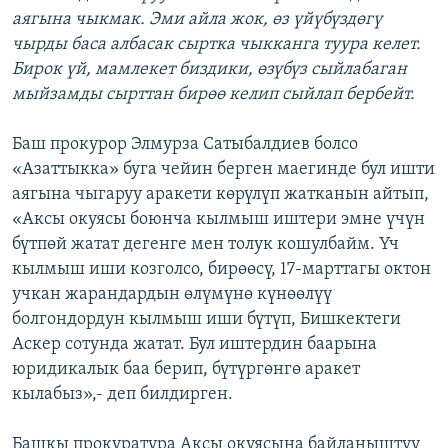
аягына чыкмак. Эми айла жок, өз үйүбүздөгү
чырды баса албасак сыртка чыкканга туура келет.
Бирок үй, мамлекет биздики, өзүбүз сыйлабаган
мыйзамды сырттан бирөө келип сыйлап бербейт.
Баш прокурор Элмурза Сатыбалдиев болсо
«Азаттыкка» буга чейин берген маегинде бул ишти
аягына чыгаруу аракети көрүлүп жатканын айтып,
«Аксы окуясы боюнча кылмыш иштери эмне үчүн
бүтпөй жатат дегенге мен толук кошулбайм. Үч
кылмыш иши козголсо, бирөөсү, 17-марттагы октон
учкан жарандардын өлүмүнө күнөөлүү
болгондордун кылмыш иши бүтүп, Бишкектеги
Аскер сотунда жатат. Бул иштердин баарына
юридикалык баа берип, бүтүргөнгө аракет
кылабыз»,- деп билдирген.
Башкы прокуратура Аксы окуясына байланыштуу