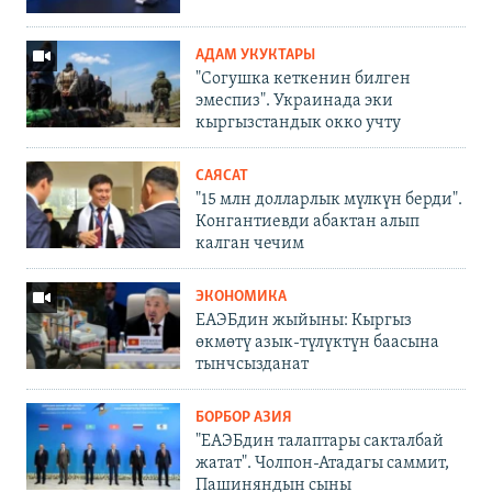
АДАМ УКУКТАРЫ
"Согушка кеткенин билген
эмеспиз". Украинада эки
кыргызстандык окко учту
САЯСАТ
"15 млн долларлык мүлкүн берди".
Конгантиевди абактан алып
калган чечим
ЭКОНОМИКА
ЕАЭБдин жыйыны: Кыргыз
өкмөтү азык-түлүктүн баасына
тынчсызданат
БОРБОР АЗИЯ
"ЕАЭБдин талаптары сакталбай
жатат". Чолпон-Атадагы саммит,
Пашиняндын сыны