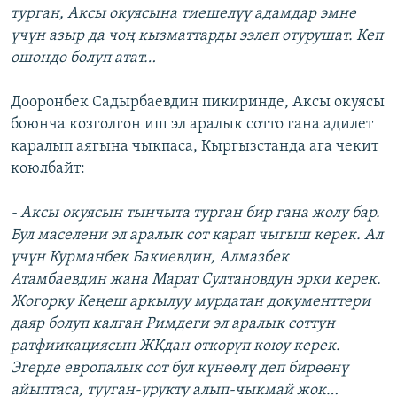
турган, Аксы окуясына тиешелүү адамдар эмне
үчүн азыр да чоң кызматтарды ээлеп отурушат. Кеп
ошондо болуп атат…
Дооронбек Садырбаевдин пикиринде, Аксы окуясы
боюнча козголгон иш эл аралык сотто гана адилет
каралып аягына чыкпаса, Кыргызстанда ага чекит
коюлбайт:
- Аксы окуясын тынчыта турган бир гана жолу бар.
Бул маселени эл аралык сот карап чыгыш керек. Ал
үчүн Курманбек Бакиевдин, Алмазбек
Атамбаевдин жана Марат Султановдун эрки керек.
Жогорку Кеңеш аркылуу мурдатан документтери
даяр болуп калган Римдеги эл аралык соттун
ратфиикациясын ЖКдан өткөрүп коюу керек.
Эгерде европалык сот бул күнөөлү деп бирөөнү
айыптаса, тууган-урукту алып-чыкмай жок…