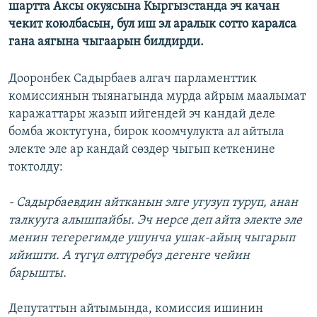
шартта Аксы окуясына Кыргызстанда эч качан
чекит коюлбасын, бул иш эл аралык сотто каралса
гана аягына чыгаарын билдирди.
Дооронбек Садырбаев алгач парламенттик
комиссиянын тыянагында мурда айрым маалымат
каражаттары жазып ийгендей эч кандай деле
бомба жоктугуна, бирок коомчулукта ал айтыла
электе эле ар кандай сөздөр чыгып кеткенине
токтолду:
- Садырбаевдин айтканын элге угузуп туруп, анан
талкууга алышпайбы. Эч нерсе деп айта электе эле
менин тегерегимде ушунча ушак-айың чыгарып
ийишти. А түгүл өлтүрөбүз дегенге чейин
барышты.
Депутаттын айтымында, комиссия ишинин