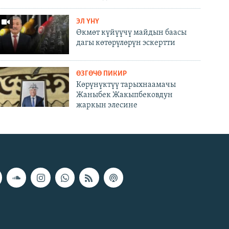
ЭЛ ҮНҮ
Өкмөт күйүүчү майдын баасы
дагы көтөрүлөрүн эскертти
ӨЗГӨЧӨ ПИКИР
Көрүнүктүү тарыхнаамачы
Жаныбек Жакыпбековдун
жаркын элесине