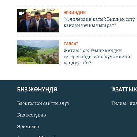
ЭРКИНДИК
"75чилердин каты": Бишкек соту
кандай чечим чыгарат?
САЯСАТ
Жетим-Тоо: Темир кендин
тегерегиндеги талкуу эмнени
каңкуулайт?
БИЗ ЖӨНҮНДӨ
"АЗАТТЫ
Блоктолгон сайтты ачуу
Тилим - ди
Биз жөнүндө
Русский
Эрежелер