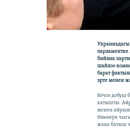
Украинадагы 
парламентке 
бийлик парти
шайлоо комис
барат фактыл
эрте менен ж
Кечээ добуш 
катышты. Айр
менен айрыма
Өлкөнүн чыгы
жана батыш ч