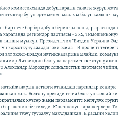
йлоо комиссиясында добуштардын санагы жүрүп жата
ынтыктар бүгүн эрте менен маалым болуп калышы м
к бир нече борбор добуш берип чыккандар арасында 
 караганда региондор партиясы - 35,5, Тимошенконун 
ш алышы мүмкүн. Президентчил “Биздин Украина-Элд
нун көрсөткүчү алардан эки эсе аз –14 процент тегере
л эле экзит-полдун натыйжаларына ылайык, коммун
ладимир Литвиндин блогу да парламентке өтүшү ажеп 
ер Александр Мороздун социалисттик партиясы чийи
и.
 натыйжаларын негизги атаандаш партиялар кеңири
ашкан жок. Болгону президентчил блоктун саясий 
ократиялык күчтөр жаңы парламентте көпчүлүк орунга
ч бар экенин белгиледи. Ющенконун тарапкерлери 
коалиция түзүү тууралуу макулдашкан. Ырасмий кели