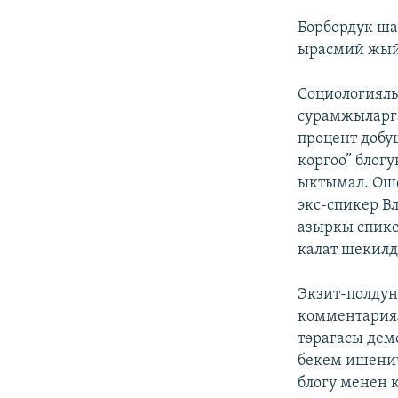
Борбордук ша
ырасмий жый
Социологиялы
сурамжыларга
процент добу
коргоо” блогу
ыктымал. Ошо
экс-спикер В
азыркы спик
калат шекилд
Экзит-полдун
комментариял
төрагасы дем
бекем ишени
блогу менен 