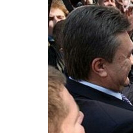
ЭЖЕ-СИҢДИЛЕР
АЗАТТЫК+
ЫҢГАЙСЫЗ СУРООЛОР