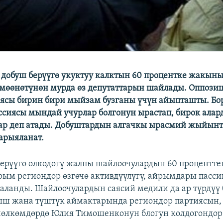
добуш берүүгө укуктуу калктын 60 процентке жакыны
мөөнөтүнөн мурда өз депутаттарын шайлады. Оппози
ясы бирин бири мыйзам бузганы үчүн айыпташты. Бо
сиясы мындай учурлар болгонун ырастап, бирок алар
ар деп атады. Добуштардын алгачкы ырасмий жыйынт
арыяланат.
берүүгө өлкөдөгү жалпы шайлоочулардын 60 процентт
ым региондор өзгөчө активдүүлүгү, айрымдары пасси
ланды. Шайлоочулардын саясий медили да ар түрдүү 
ш жана түштүк аймактарында региондор партиясын,
өлкөмдөрдө Юлия Тимошенконун блогун колдогондор 