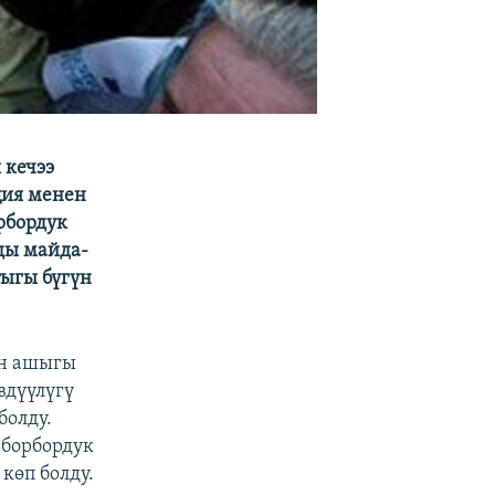
 кечээ
ция менен
рбордук
ды майда-
ыгы бүгүн
ен ашыгы
вдүүлүгү
болду.
 борбордук
көп болду.