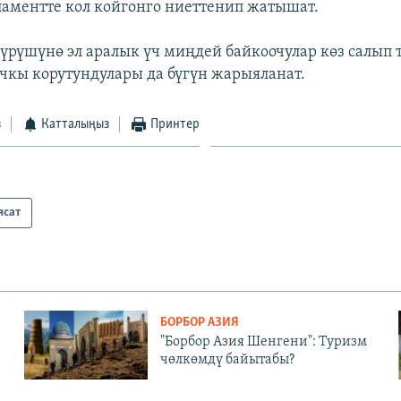
ламентте кол койгонго ниеттенип жатышат.
рүшүнө эл аралык үч миңдей байкоочулар көз салып 
чкы корутундулары да бүгүн жарыяланат.
з
Катталыңыз
Принтер
ясат
БОРБОР АЗИЯ
"Борбор Азия Шенгени": Туризм
чөлкөмдү байытабы?