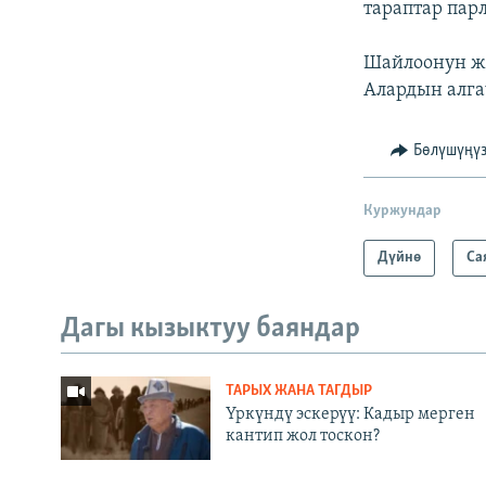
тараптар пар
Шайлоонун жү
Алардын алга
Бөлүшүңү
Куржундар
Дүйнө
Са
Дагы кызыктуу баяндар
ТАРЫХ ЖАНА ТАГДЫР
Үркүндү эскерүү: Кадыр мерген
кантип жол тоскон?