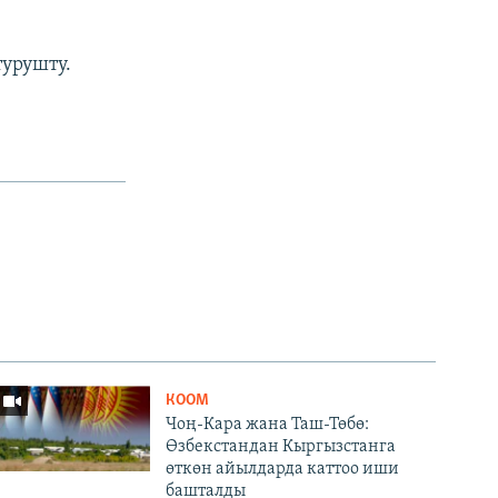
турушту.
КООМ
Чоң-Кара жана Таш-Төбө:
Өзбекстандан Кыргызстанга
өткөн айылдарда каттоо иши
башталды