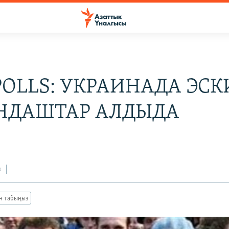
POLLS: УКРАИНАДА ЭСК
НДАШТАР АЛДЫДА
7
з
ан табыңыз