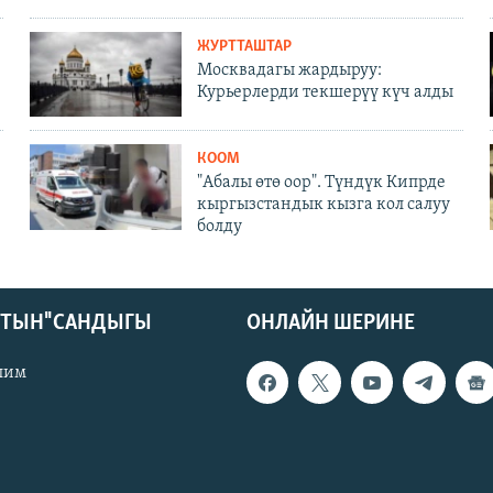
ЖУРТТАШТАР
Москвадагы жардыруу:
Курьерлерди текшерүү күч алды
КООМ
"Абалы өтө оор". Түндүк Кипрде
кыргызстандык кызга кол салуу
болду
КТЫН" САНДЫГЫ
ОНЛАЙН ШЕРИНЕ
лим