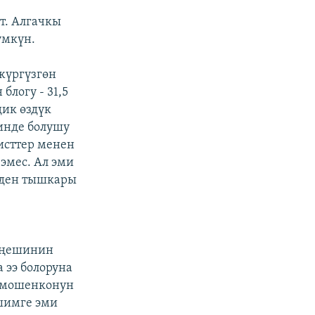
т. Алгачкы
үмкүн.
жүргүзгөн
блогу - 31,5
ик өздүк
гинде болушу
исттер менен
эмес. Ал эми
нден тышкары
кеңешинин
 ээ болоруна
Тимошенконун
шимге эми