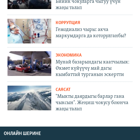
Бийик чокуларга чыгуу үчүн
жаңы талап
КОРРУПЦИЯ
Гемодиализ чыры: акча
маркумдарга да которулганбы?
ЭКОНОМИКА
Мунай базарындагы каатчылык:
Өкмөт күйүүчү май дагы
кымбаттай турганын эскертти
САЯСАТ
"Мыкты даярдыгы барлар гана
чыксын". Жеңиш чокусу боюнча
жаңы талап
ОНЛАЙН ШЕРИНЕ