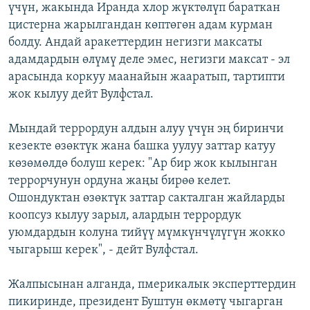
үчүн, жакында Иранда хлор жүктөлүп бараткан
цистерна жарылгандан көптөгөн адам курман
болду. Андай аракеттердин негизги максаты
адамдардын өлүмү деле эмес, негизги максат - эл
арасында коркуу маанайын жааратып, тартипти
жок кылуу дейт Вулфстал.
Мындай террордун алдын алуу үчүн эң биринчи
кезекте өзөктүк жана башка уулуу заттар катуу
көзөмөлдө болуш керек: "Ар бир жок кылынган
террорчунун ордуна жаңы бирөө келет.
Ошондуктан өзөктүк заттар сакталган жайларды
коопсуз кылуу зарыл, алардын террордук
уюмдардын колуна тийүү мүмкүнчүлүгүн жокко
чыгарыш керек", - дейт Вулфстал.
Жалпысынан алганда, пмерикалык эксперттердин
пикиринде, президент Буштун өкмөтү чыгарган