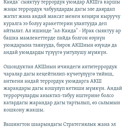
Каида" сыяктуу террордук уюмдар АКШга каршы
жаңы террордук чабуулдарды дагы эле даярдап
жатат жана андай максат менен кеңири кыруучу
куралга ээ болуу аракеттерин улантууда деп
айтылат. Ал ишинде "ал-Каида" - Ирак сыяктуу ар
башка мамлекеттерде пайда болгон өзүнүн
уюмдарына таянууда, бирок АКШнын өзүндө да
андай уюмдарды түзүүгө умтулушу мүмкүн.
Ошондуктан АКШнын ичиндеги антитеррордук
чаралар дагы кеңейтилип-күчөтүлүүгө тийиш,
анткени андай террордук уюмдарга АКШ
жарандары дагы кошулуп кетиши мүмкүн. Андай
террорчуларды аныктап-табуу иштерине болсо
катардагы жарандар дагы тартылып, өз салымын
кошкону жакшы.
Вашингтон шаарындагы Стратегиялык жана эл