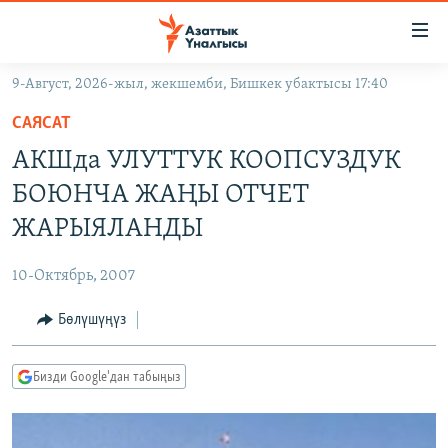
Линктер
Мазмунга
өтүңүз
9-Август, 2026-жыл, жекшемби, Бишкек убактысы 17:40
Навигацияга
ЖАҢЫЛЫКТАР
өтүңүз
САЯСАТ
КЫРГЫЗСТАН
Издөөгө
АКШда УЛУТТУК КООПСУЗДУК
салыңыз
ДҮЙНӨ
КЫРГЫЗСТАН
БОЮНЧА ЖАҢЫ ОТЧЕТ
УКРАИНА
САЯСАТ
ДҮЙНӨ
ЖАРЫЯЛАНДЫ
АТАЙЫН ИЛИКТӨӨ
ЭКОНОМИКА
БОРБОР АЗИЯ
10-Октябрь, 2007
ТВ ПРОГРАММАЛАР
МАДАНИЯТ
Бөлүшүңүз
ПОДКАСТ
БҮГҮН АЗАТТЫКТА
ӨЗГӨЧӨ ПИКИР
ЭКСПЕРТТЕР ТАЛДАЙТ
Бизди Google'дан табыңыз
БИЗ ЖАНА ДҮЙНӨ
Русский
ДАНИСТЕ