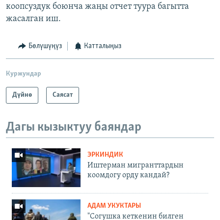
коопсуздук боюнча жаңы отчет туура багытта
жасалган иш.
Бөлүшүңүз
Катталыңыз
Куржундар
Дүйнө
Саясат
Дагы кызыктуу баяндар
ЭРКИНДИК
Иштерман мигранттардын
коомдогу орду кандай?
АДАМ УКУКТАРЫ
"Согушка кеткенин билген