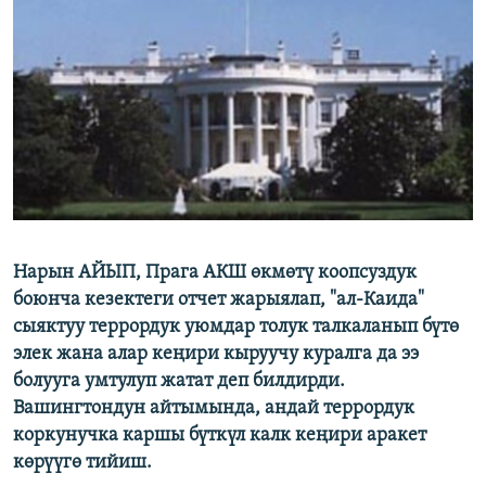
ОНЛАЙН ШЕРИНЕ
ЭЖЕ-СИҢДИЛЕР
АЗАТТЫК+
ЫҢГАЙСЫЗ СУРООЛОР
ЭЕ/АРнун бардык сайттары
Нарын АЙЫП, Прага АКШ өкмөтү коопсуздук
боюнча кезектеги отчет жарыялап, "ал-Каида"
сыяктуу террордук уюмдар толук талкаланып бүтө
элек жана алар кеңири кыруучу куралга да ээ
болууга умтулуп жатат деп билдирди.
Вашингтондун айтымында, андай террордук
коркунучка каршы бүткүл калк кеңири аракет
көрүүгө тийиш.