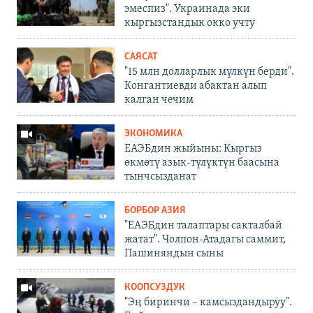
эмеспиз". Украинада эки
кыргызстандык окко учту
САЯСАТ
"15 млн долларлык мүлкүн берди".
Конгантиевди абактан алып
калган чечим
ЭКОНОМИКА
ЕАЭБдин жыйыны: Кыргыз
өкмөтү азык-түлүктүн баасына
тынчсызданат
БОРБОР АЗИЯ
"ЕАЭБдин талаптары сакталбай
жатат". Чолпон-Атадагы саммит,
Пашиняндын сыны
КООПСУЗДУК
"Эң биринчи – камсыздандыруу".