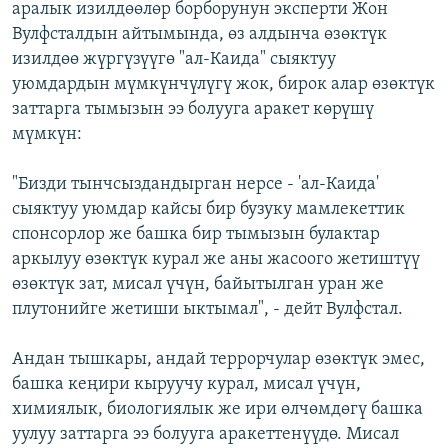
аралык изилдөөлөр борборунун эксперти Жон
Вулфсталдын айтымында, өз алдынча өзөктүк
изилдөө жүргүзүүгө "ал-Каида" сыяктуу
уюмдардын мүмкүнчүлүгү жок, бирок алар өзөктүк
заттарга тымызын ээ болууга аракет көрүшү
мүмкүн:
"Бизди тынчсыздандырган нерсе - 'ал-Каида'
сыяктуу уюмдар кайсы бир бузуку мамлекеттик
спонсорлор же башка бир тымызын булактар
аркылуу өзөктүк курал же аны жасоого жетиштүү
өзөктүк зат, мисал үчүн, байытылган уран же
плутонийге жетиши ыктымал", - дейт Вулфстал.
Андан тышкары, андай террорчулар өзөктүк эмес,
башка кеңири кыруучу курал, мисал үчүн,
химиялык, биологиялык же ири өлчөмдөгү башка
уулуу заттарга ээ болууга аракеттенүүдө. Мисал