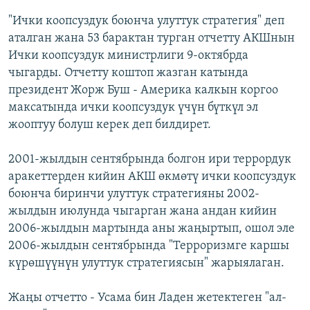
"Ички коопсуздук боюнча улуттук стратегия" деп
аталган жана 53 барактан турган отчетту АКШнын
Ички коопсуздук министрлиги 9-октябрда
чыгарды. Отчетту коштоп жазган катында
президент Жорж Буш - Америка калкын коргоо
максатында ички коопсуздук үчүн бүткүл эл
жооптуу болуш керек деп билдирет.
2001-жылдын сентябрында болгон ири террордук
аракеттерден кийин АКШ өкмөтү ички коопсуздук
боюнча биринчи улуттук стратегияны 2002-
жылдын июлунда чыгарган жана андан кийин
2006-жылдын мартында аны жаңыртып, ошол эле
2006-жылдын сентябрында "Терроризмге каршы
күрөшүүнүн улуттук стратегиясын" жарыялаган.
Жаңы отчетто - Усама бин Ладен жетектеген "ал-