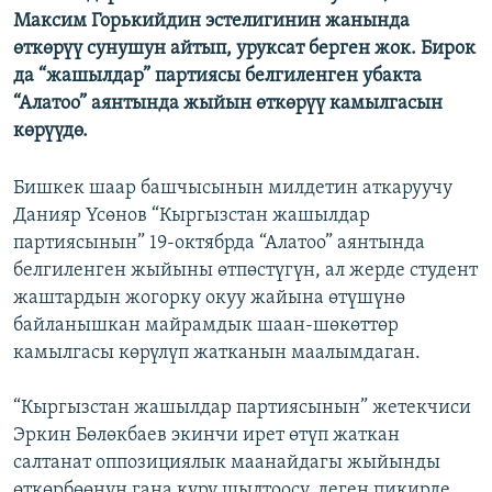
Максим Горькийдин эстелигинин жанында
өткөрүү сунушун айтып, уруксат берген жок. Бирок
да “жашылдар” партиясы белгиленген убакта
“Алатоо” аянтында жыйын өткөрүү камылгасын
көрүүдө.
Бишкек шаар башчысынын милдетин аткаруучу
Данияр Үсөнов “Кыргызстан жашылдар
партиясынын” 19-октябрда “Алатоо” аянтында
белгиленген жыйыны өтпөстүгүн, ал жерде студент
жаштардын жогорку окуу жайына өтүшүнө
байланышкан майрамдык шаан-шөкөттөр
камылгасы көрүлүп жатканын маалымдаган.
“Кыргызстан жашылдар партиясынын” жетекчиси
Эркин Бөлөкбаев экинчи ирет өтүп жаткан
салтанат оппозициялык маанайдагы жыйынды
өткөрбөөнүн гана куру шылтоосу, деген пикирде.