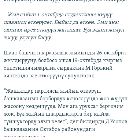
- Жыл сайын 1-октябрда студентикке кирүү
шааниси өткөрүлөт. Быйыл да өткөн. Эми аны
экинчи ирет өткөрүп жатышат. Бул элдин жолун
тосуу, укугун басуу.
Шаар башчы нааразылык жыйынды 26-октябрга
жылдырууну, болбосо ошол 19-октябрда кыргыз
оппозициячыларына сырдакана М.Горький
аянтында эле өткөрүүнү сунуштаган.
“Жашылдар партиясы жыйын өткөрүп,
башкалаанын борбордук көчөлөрүндө жөө жүрүш
жасоону көздөшүүдө. Мен ага уруксат бергеним
жок. Бул жыйын шаардыктарга бир кыйла
түйшүктөрдү алып келет”, деп билдирди Д.Үсөнов
башкалаанын Октябрь районундагы