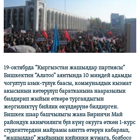
ОНЛАЙН ШЕРИНЕ
ЭЖЕ-СИҢДИЛЕР
АЗАТТЫК+
ЫҢГАЙСЫЗ СУРООЛОР
ЭЕ/АРнун бардык сайттары
19-октябрда “Кыргызстан жашылдар партиясы”
Бишкектин “Алатоо” аянтында 10 миңдей адамды
чогултуп азык-түлүк баасы, коммуналдык кызмат
акысынын көтөрүлүп баратканына нааразылык
билдирип жыйын өткөрө тургандыгын
жергиликтүү бийлик өкүлдөрүнө билдирген.
Бишкек шаар башчылыгы жана Биринчи Май
райондук акимчилиги бул күнү окууга өткөн 1-курс
студенттердин майрамы аянтта өтөрүн кабарлап,
“жашылдар” жыйынын кийинки жумага, болбосо