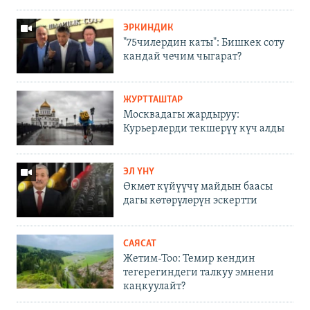
ЭРКИНДИК
"75чилердин каты": Бишкек соту
кандай чечим чыгарат?
ЖУРТТАШТАР
Москвадагы жардыруу:
Курьерлерди текшерүү күч алды
ЭЛ ҮНҮ
Өкмөт күйүүчү майдын баасы
дагы көтөрүлөрүн эскертти
САЯСАТ
Жетим-Тоо: Темир кендин
тегерегиндеги талкуу эмнени
каңкуулайт?