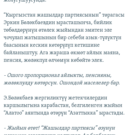
жолугушуусунда.
“Кыргызстан жашылдар партиясынын” төрагасы
Эркин Бөлөкбаевдин ырасташынча, бийлик
төбөлдөрүнүн өтөлек жыйындан эмитен эле
чочулап жатышынын бир себеби азык-түлүктүн
баасынын кескин көтөрүлүп кетишине
байланыштуу. Ага жараша өкмөт айлык маяна,
пенсия, жөлөкпул өлчөмүн көбөйтө элек.
- Ошого пропорционал айлыкты, пенсияны,
жөлөкпулду көтөрсүн. Ошондой маселелер бар.
Э.Бөлөкбаев жергиликтүү жетекчилердин
каршылыгына карабастан, белгиленген жыйын
“Алатоо” аянтында өтөрүн “Азаттыкка” ырастады.
- Жыйын өтөт! “Жашылдар партиясы” өзүнүн