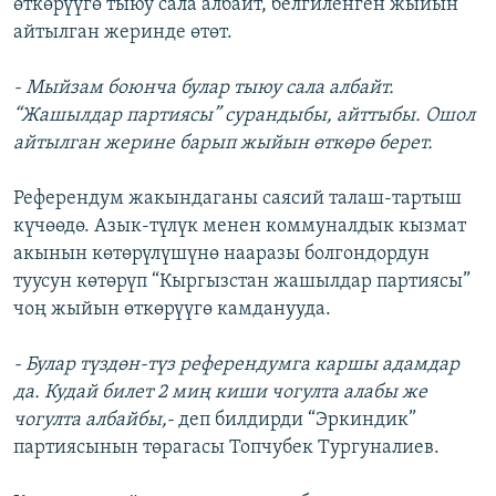
өткөрүүгө тыюу сала албайт, белгиленген жыйын
айтылган жеринде өтөт.
- Мыйзам боюнча булар тыюу сала албайт.
“Жашылдар партиясы” сурандыбы, айттыбы. Ошол
айтылган жерине барып жыйын өткөрө берет.
Референдум жакындаганы саясий талаш-тартыш
күчөөдө. Азык-түлүк менен коммуналдык кызмат
акынын көтөрүлүшүнө нааразы болгондордун
туусун көтөрүп “Кыргызстан жашылдар партиясы”
чоң жыйын өткөрүүгө камданууда.
- Булар түздөн-түз референдумга каршы адамдар
да. Кудай билет 2 миң киши чогулта алабы же
чогулта албайбы,-
деп билдирди “Эркиндик”
партиясынын төрагасы Топчубек Тургуналиев.