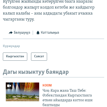
Күтүлгөн жыйынды көтөрүлгөн баага нааразы
болгондор жапырт колдоп кетеби же кайдыгер
калып калабы – аны алдыдагы убакыт ачыкка
чыгарганы туру.
Бөлүшүңүз
Катталыңыз
Куржундар
Кыргызстан
Саясат
Дагы кызыктуу баяндар
КООМ
Чоң-Кара жана Таш-Төбө:
Өзбекстандан Кыргызстанга
өткөн айылдарда каттоо иши
башталды