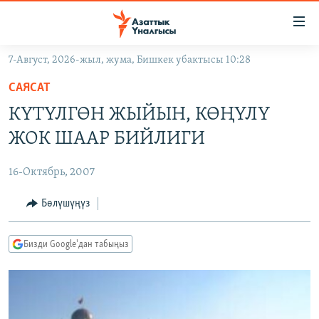
Линктер
Мазмунга
өтүңүз
7-Август, 2026-жыл, жума, Бишкек убактысы 10:28
Навигацияга
ЖАҢЫЛЫКТАР
өтүңүз
САЯСАТ
КЫРГЫЗСТАН
Издөөгө
КҮТҮЛГӨН ЖЫЙЫН, КӨҢҮЛҮ
салыңыз
ДҮЙНӨ
КЫРГЫЗСТАН
ЖОК ШААР БИЙЛИГИ
УКРАИНА
САЯСАТ
ДҮЙНӨ
16-Октябрь, 2007
АТАЙЫН ИЛИКТӨӨ
ЭКОНОМИКА
БОРБОР АЗИЯ
ТВ ПРОГРАММАЛАР
Бөлүшүңүз
МАДАНИЯТ
ПОДКАСТ
БҮГҮН АЗАТТЫКТА
Бизди Google'дан табыңыз
ӨЗГӨЧӨ ПИКИР
ЭКСПЕРТТЕР ТАЛДАЙТ
БИЗ ЖАНА ДҮЙНӨ
Русский
ДАНИСТЕ