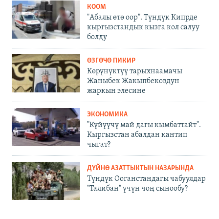
КООМ
"Абалы өтө оор". Түндүк Кипрде
кыргызстандык кызга кол салуу
болду
ӨЗГӨЧӨ ПИКИР
Көрүнүктүү тарыхнаамачы
Жаныбек Жакыпбековдун
жаркын элесине
ЭКОНОМИКА
"Күйүүчү май дагы кымбаттайт".
Кыргызстан абалдан кантип
чыгат?
ДҮЙНӨ АЗАТТЫКТЫН НАЗАРЫНДА
Түндүк Ооганстандагы чабуулдар
"Талибан" үчүн чоң сынообу?