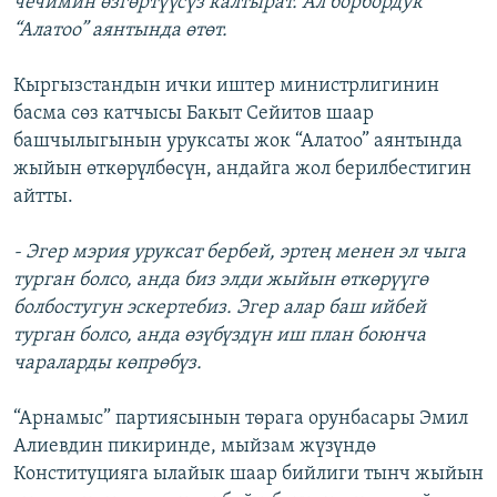
чечимин өзгөртүүсүз калтырат. Ал борбордук
“Алатоо” аянтында өтөт.
Кыргызстандын ички иштер министрлигинин
басма сөз катчысы Бакыт Сейитов шаар
башчылыгынын уруксаты жок “Алатоо” аянтында
жыйын өткөрүлбөсүн, андайга жол берилбестигин
айтты.
- Эгер мэрия уруксат бербей, эртең менен эл чыга
турган болсо, анда биз элди жыйын өткөрүүгө
болбостугун эскертебиз. Эгер алар баш ийбей
турган болсо, анда өзүбүздүн иш план боюнча
чараларды көпрөбүз.
“Арнамыс” партиясынын төрага орунбасары Эмил
Алиевдин пикиринде, мыйзам жүзүндө
Конституцияга ылайык шаар бийлиги тынч жыйын