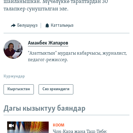
шайланышкан. Мүчөлүккө тараптардан 30
талапкер сунушталган эле.
Бөлүшүңүз
Катталыңыз
Аманбек Жапаров
"Азаттыктын" мурдагы кабарчысы, журналист,
педагог-режиссер.
Куржундар
Кыргызстан
Сөз эркиндиги
Дагы кызыктуу баяндар
КООМ
Чоң-Кара жана Таш-Төбө: