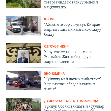
тегерегиндеги талкуу эмнени
каңкуулайт?
КООМ
"Абалы өтө оор". Түндүк Кипрде
кыргызстандык кызга кол салуу
болду
ӨЗГӨЧӨ ПИКИР
Көрүнүктүү тарыхнаамачы
Жаныбек Жакыпбековдун
жаркын элесине
ЭКОНОМИКА
"Күйүүчү май дагы кымбаттайт".
Кыргызстан абалдан кантип
чыгат?
ДҮЙНӨ АЗАТТЫКТЫН НАЗАРЫНДА
Түндүк Ооганстандагы чабуулдар