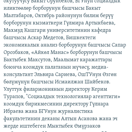
окутуучусу Бакыт Орунбеков, БГУнун социалдык
иликтөөлөр борборунун башчысы Бакыт
Малтабаров, Октябрь районунун билим берүү
борборунун кызматкери Гүлмира Артыкбаева,
Махмуд Кашгари университетинин кафедра
башчысы Аскар Медетов, Бишкектеги
экономикалык анализ борборунун башчысы Сапар
Орозбаков, «Айкөл Манас» борборунун башчысы
Бактыбек Максутов, Маалымат каражаттары
боюнча коомдук палатанын мүчөсү, медиа-
консультант Эльвира Сариева, ОшТУнун Өзгөн
бөлүмүнүн башчысы Исмаилжан Шайбеков.
Улуттук филармониянын директору Керим
Турапов, "Социалдык технологиялар агенттиги»
коомдук бирикмесинин директору Гүлнара
Ибраева жана БГУнун журналистика
факультетинин деканы Алтын Асанова жана эч
жерде иштебеген Мыктыбек Өмүрзаков