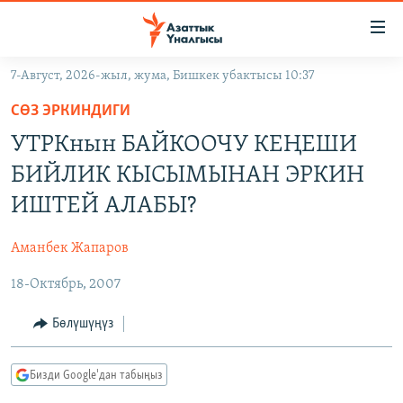
Линктер
Мазмунга
өтүңүз
7-Август, 2026-жыл, жума, Бишкек убактысы 10:37
Навигацияга
ЖАҢЫЛЫКТАР
өтүңүз
СӨЗ ЭРКИНДИГИ
КЫРГЫЗСТАН
Издөөгө
УТРКнын БАЙКООЧУ КЕҢЕШИ
салыңыз
ДҮЙНӨ
КЫРГЫЗСТАН
БИЙЛИК КЫСЫМЫНАН ЭРКИН
УКРАИНА
САЯСАТ
ДҮЙНӨ
ИШТЕЙ АЛАБЫ?
АТАЙЫН ИЛИКТӨӨ
ЭКОНОМИКА
БОРБОР АЗИЯ
Аманбек Жапаров
ТВ ПРОГРАММАЛАР
МАДАНИЯТ
18-Октябрь, 2007
ПОДКАСТ
БҮГҮН АЗАТТЫКТА
ӨЗГӨЧӨ ПИКИР
ЭКСПЕРТТЕР ТАЛДАЙТ
Бөлүшүңүз
БИЗ ЖАНА ДҮЙНӨ
Русский
Бизди Google'дан табыңыз
ДАНИСТЕ