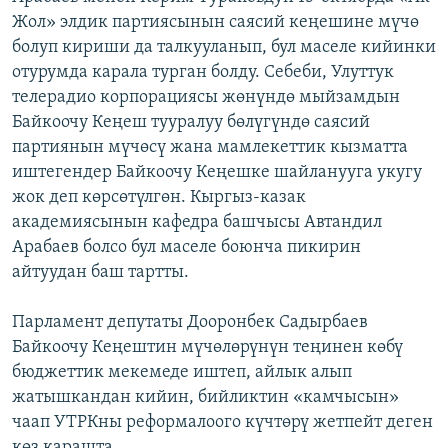
Жол» элдик партиясынын саясий кеңешине мүчө
болуп кириши да талкууланып, бул маселе кийинки
отурумда карала турган болду. Себеби, Улуттук
телерадио корпорациясы жөнүндө мыйзамдын
Байкоочу Кеңеш тууралуу бөлүгүндө саясий
партиянын мүчөсү жана мамлекеттик кызматта
иштегендер Байкоочу Кеңешке шайланууга укугу
жок деп көрсөтүлгөн. Кыргыз-казак
академиясынын кафедра башчысы Автандил
Арабаев болсо бул маселе боюнча пикирин
айтуудан баш тартты.
Парламент депутаты Дооронбек Садырбаев
Байкоочу Кеңештин мүчөлөрүнүн теңинен көбү
бюджеттик мекемеде иштеп, айлык алып
жатышкандан кийин, бийликтин «камчысын»
чаап УТРКны реформалоого күчтөрү жетпейт деген
көз карашта.