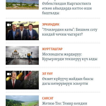
Өзбекстандан Кыргызстанга
өткөн айылдарда каттоо иши
башталды
ЭРКИНДИК
"75чилердин каты": Бишкек соту
кандай чечим чыгарат?
ЖУРТТАШТАР
Москвадагы жардыруу:
Курьерлерди текшерүү күч алды
ЭЛ ҮНҮ
Өкмөт күйүүчү майдын баасы
дагы көтөрүлөрүн эскертти
САЯСАТ
Жетим-Тоо: Темир кендин