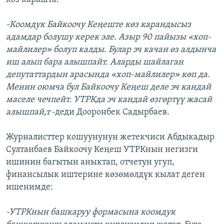
-Коомдук Байкоочу Кеңеште көз карандысыз
адамдар болушу керек эле. Азыр 90 пайызы «хоп-
майлилер» болуп калды. Булар эч качан өз алдынча
иш алып бара алышпайт. Аларды шайлаган
депутаттардын арасында «хоп-майлилер» көп да.
Менин оюмча бул Байкоочу Кеңеш деле эч кандай
маселе чечпейт. УТРКда эч кандай өзгөртүү жасай
алышпай,т
-деди Дооронбек Садырбаев.
Журналисттер кошуунунун жетекчиси Абдыкадыр
Султанбаев Байкоочу Кеңеш УТРКнын негизги
ишинин багытын аныктап, отчетун угуп,
финансылык иштерине көзөмөлдүк кылат деген
ишенимде:
-УТРКнын башкаруу формасына коомдук