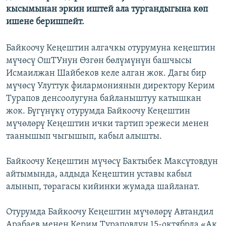
кысымынан эркин иштей ала тургандыгына көп
ишене беришпейт.
Байкоочу Кеңештин алгачкы отурумуна кеңештин
мүчөсү ОшТУнун Өзгөн бөлүмүнүн башчысы
Исмаилжан Шайбеков келе алган жок. Дагы бир
мүчөсү Улуттук филармониянын директору Керим
Турапов денсоолугуна байланыштуу катышкан
жок. Бүгүнүкү отурумда Байкоочу Кеңештин
мүчөлөрү Кеңештин ички тартип эрежеси менен
таанышып чыгышып, кабыл алышты.
Байкоочу Кеңештин мүчөсү Бактыбек Максүтовдун
айтымында, алдыда Кеңештин уставы кабыл
алынып, төрагасы кийинки жумада шайланат.
Отурумда Байкоочу Кеңештин мүчөлөрү Автандил
Арабаев менен Керим Тураповдун 15-октябрда «Ак