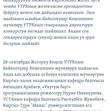
башкаруунун элементи киргизилип жатат. Буга
чеийн УТРКнын жетекчисин президенттин
буйругу менен эле дайындап келишкен. Эми
мыйзамга ылайык Байкоочулар Кеңешинин
мүчөлөрү УТРКнын генералдык директорун
конкурстук негизде шайлашат. Андан соң
гендиректордун сунушу менен анын үч орун
басарын шайлайт.
28-сентябрда Жогорку Кеңеш УТРКнын
Байкоочулар Кеңешинин мүчөлөрүн шайлаган.
Анда көп добушка ээ болуп кеңештин мүчөлүгүнө
Кыргыз-казак академиясынын кафедра башчысы
Автандил Арабаев, «Укугум бар!»
программасынын режиссеру Нурия Иманкулова,
УСТАнын кафедра башчысы Рыскулбек Жумабаев,
Кыргыз-Түрк "Манас" университетинин ага