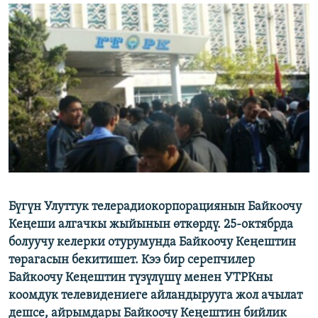
ОНЛАЙН ШЕРИНЕ
ЭЖЕ-СИҢДИЛЕР
АЗАТТЫК+
ЫҢГАЙСЫЗ СУРООЛОР
ЭЕ/АРнун бардык сайттары
Бүгүн Улуттук телерадиокорпорациянын Байкоочу
Кеңеши алгачкы жыйынын өткөрдү. 25-октябрда
болуучу келерки отурумунда Байкоочу Кеңештин
төрагасын бекитишет. Кээ бир серепчилер
Байкоочу Кеңештин түзүлүшү менен УТРКны
коомдук телевидениеге айландырууга жол ачылат
дешсе, айрымдары Байкоочу Кеңештин бийлик