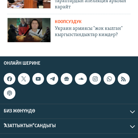
тараптардын апелляция арызын
карайт
КООПСУЗДУК
Украин армиясы "жок кылган"
кыргызстандыктар кимдер?
ОНЛАЙН ШЕРИНЕ
БИЗ ЖӨНҮНДӨ
"АЗАТТЫКТЫН" САНДЫГЫ