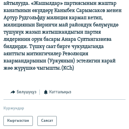
айтылууда. «Жашылдар» партиясынын жаштар
канатынын өкүлдөрү Каныбек Сарымсаков менен
Артур Рудгольфду милиция кармап кетип,
милициянын Биринчи май райондук бөлүмүндө
түшүнүк жазып жатышкандыгын партия
лидеринин орун басары Анара Султангазиева
билдирди. Түшкү саат бирге чукулдаганда
аянттагы митингичилер Революция
каармандарынын (Уркуянын) эстелигин карай
жөө жүрүшкө чыгышты.(KCh)
Бөлүшүңүз
Катталыңыз
Куржундар
Кыргызстан
Саясат