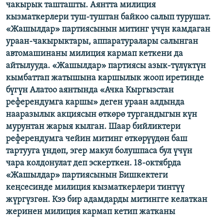
чакырык ташташты. Аянтта милиция
кызматкерлери туш-туштан байкоо салып турушат.
«Жашылдар» партиясынын митинг үчүн камдаган
ураан-чакырыктары, аппаратуралары салынган
автомашинаны милиция кармап кеткени да
айтылууда. «Жашылдар» партиясы азык-түлүктүн
кымбаттап жатышына каршылык жооп иретинде
бүгүн Алатоо аянтында «Ачка Кыргызстан
референдумга каршы» деген ураан алдында
нааразылык акциясын өткөрө тургандыгын күн
мурунтан жарыя кылган. Шаар бийликтери
референдумга чейин митинг өткөрүүдөн баш
тартууга үндөп, эгер макул болушпаса бул үчүн
чара колдонулат деп эскерткен. 18-октябрда
«Жашылдар» партиясынын Бишкектеги
кеңсесинде милиция кызматкерлери тинтүү
жүргүзгөн. Кээ бир адамдарды митингге келаткан
жеринен милиция кармап кетип жатканы