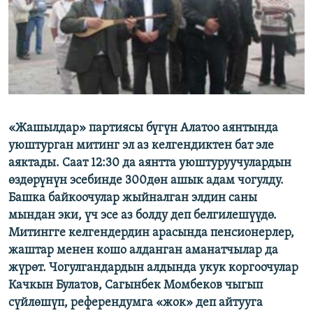
ОНЛАЙН ШЕРИНЕ
ЭЖЕ-СИҢДИЛЕР
АЗАТТЫК+
ЫҢГАЙСЫЗ СУРООЛОР
ЭЕ/АРнун бардык сайттары
«Жашылдар» партиясы бүгүн Алатоо аянтында
уюштурган митинг эл аз келгендиктен бат эле
аяктады. Саат 12:30 да аянтта уюштуруучулардын
өздөрүнүн эсебинде 300дөн ашык адам чогулду.
Башка байкоочулар жыйналган элдин саны
мындан эки, үч эсе аз болду деп белгилешүүдө.
Митингге келгендердин арасында пенсионерлер,
жаштар менен кошо алданган аманатчылар да
жүрөт. Чогулгандардын алдында укук коргоочулар
Качкын Булатов, Сагынбек Момбеков чыгып
сүйлөшүп, референдумга «жок» деп айтууга