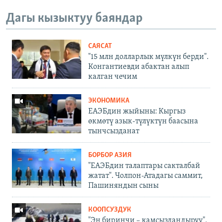
Дагы кызыктуу баяндар
САЯСАТ
"15 млн долларлык мүлкүн берди".
Конгантиевди абактан алып
калган чечим
ЭКОНОМИКА
ЕАЭБдин жыйыны: Кыргыз
өкмөтү азык-түлүктүн баасына
тынчсызданат
БОРБОР АЗИЯ
"ЕАЭБдин талаптары сакталбай
жатат". Чолпон-Атадагы саммит,
Пашиняндын сыны
КООПСУЗДУК
"Эң биринчи – камсыздандыруу".