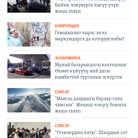
Бийик чокуларга чыгуу үчүн
жаңы талап
КОРРУПЦИЯ
Гемодиализ чыры: акча
маркумдарга да которулганбы?
ЭКОНОМИКА
Мунай базарындагы каатчылык:
Өкмөт күйүүчү май дагы
кымбаттай турганын эскертти
САЯСАТ
"Мыкты даярдыгы барлар гана
чыксын". Жеңиш чокусу боюнча
жаңы талап
САЯСАТ
"75чилердин каты": Шаардык сот