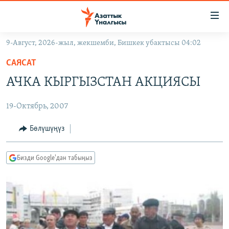
Линктер
Мазмунга
өтүңүз
9-Август, 2026-жыл, жекшемби, Бишкек убактысы 04:02
Навигацияга
ЖАҢЫЛЫКТАР
өтүңүз
САЯСАТ
КЫРГЫЗСТАН
Издөөгө
АЧКА КЫРГЫЗСТАН АКЦИЯСЫ
салыңыз
ДҮЙНӨ
КЫРГЫЗСТАН
19-Октябрь, 2007
УКРАИНА
САЯСАТ
ДҮЙНӨ
АТАЙЫН ИЛИКТӨӨ
ЭКОНОМИКА
БОРБОР АЗИЯ
Бөлүшүңүз
ТВ ПРОГРАММАЛАР
МАДАНИЯТ
Бизди Google'дан табыңыз
ПОДКАСТ
БҮГҮН АЗАТТЫКТА
ӨЗГӨЧӨ ПИКИР
ЭКСПЕРТТЕР ТАЛДАЙТ
БИЗ ЖАНА ДҮЙНӨ
Русский
ДАНИСТЕ