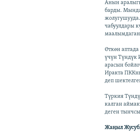
Анын аралыг
барды. Мында
жолугушууда
чабуулдары к
маалымдаган
Өткөн аптада
үчүн Түндүк 
арасын бойло
Иракта ПККны
деп шектелге
Түркия Түндү
калган аймак
деген тынчсы
Жаңыл Жусуб