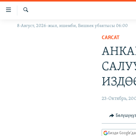
Линктер
Мазмунга
өтүңүз
Издөө
8-Август, 2026-жыл, ишемби, Бишкек убактысы 06:00
ЖАҢЫЛЫКТАР
Навигацияга
өтүңүз
САЯСАТ
КЫРГЫЗСТАН
Издөөгө
АНКА
ДҮЙНӨ
КЫРГЫЗСТАН
салыңыз
УКРАИНА
САЯСАТ
ДҮЙНӨ
САЛУ
АТАЙЫН ИЛИКТӨӨ
ЭКОНОМИКА
БОРБОР АЗИЯ
ИЗДӨ
ТВ ПРОГРАММАЛАР
МАДАНИЯТ
ПОДКАСТ
БҮГҮН АЗАТТЫКТА
23-Октябрь, 20
ӨЗГӨЧӨ ПИКИР
ЭКСПЕРТТЕР ТАЛДАЙТ
БИЗ ЖАНА ДҮЙНӨ
Бөлүшүңү
ДАНИСТЕ
Бизди Google'д