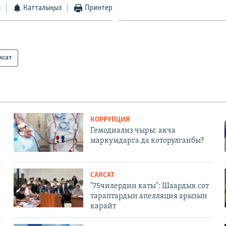
з
Катталыңыз
Принтер
ясат
КОРРУПЦИЯ
Гемодиализ чыры: акча
маркумдарга да которулганбы?
САЯСАТ
"75чилердин каты": Шаардык сот
тараптардын апелляция арызын
карайт