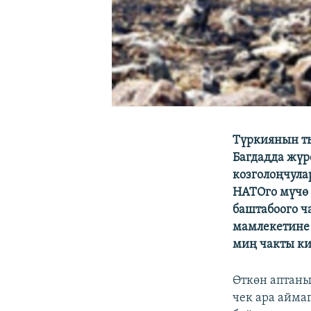
Түркиянын т
Багдадда жүр
козголоңчула
НАТОго мүчө 
баштабоого ч
мамлекетине 
миң чакты ки
Өткөн аптан
чек ара аймаг