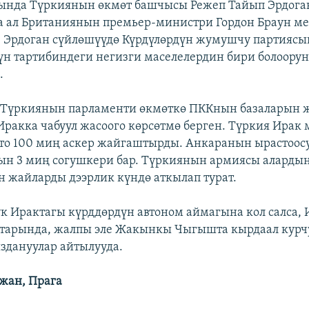
ында Түркиянын өкмөт башчысы Режеп Тайып Эрдога
 ал Британиянын премьер-министри Гордон Браун м
. Эрдоган сүйлөшүүдө Күрдүлөрдүн жумушчу партияс
үн тартибиндеги негизги маселелердин бири болоору
.
 Түркиянын парламенти өкмөткө ПККнын базаларын 
Иракка чабуул жасоого көрсөтмө берген. Түркия Ирак 
то 100 миң аскер жайгаштырды. Анкаранын ырастоос
н 3 миң согушкери бар. Түркиянын армиясы алардын
н жайларды дээрлик күндө аткылап турат.
к Ирактагы күрддөрдүн автоном аймагына кол салса,
тарында, жалпы эле Жакынкы Чыгышта кырдаал курчу
здануулар айтылууда.
жан, Прага