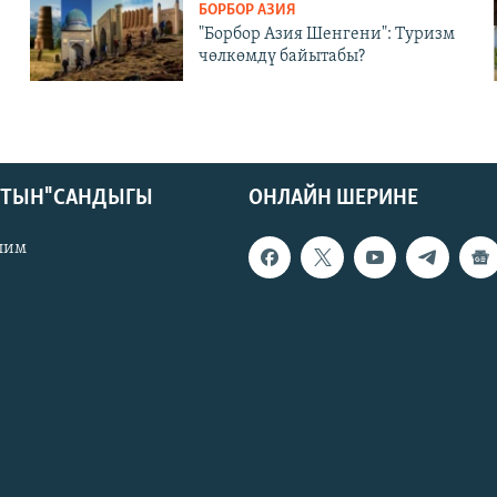
БОРБОР АЗИЯ
"Борбор Азия Шенгени": Туризм
чөлкөмдү байытабы?
КТЫН" САНДЫГЫ
ОНЛАЙН ШЕРИНЕ
лим