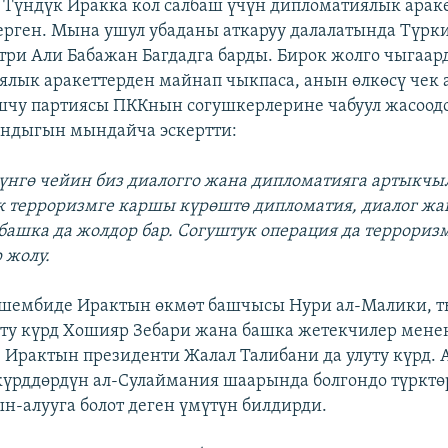
Түндүк Иракка кол салбаш үчүн дипломатиялык арак
берген. Мына ушул убаданы аткаруу далалатында Түр
ри Али Бабажан Багдадга барды. Бирок жолго чыгаа
ялык аракеттерден майнап чыкпаса, анын өлкөсү чек 
чу партиясы ПККнын согушкерлерине чабуул жасоод
андыгын мындайча эскертти:
гүнгө чейин биз диалогго жана дипломатияга артыкч
к терроризмге каршы күрөштө дипломатия, диалог жа
башка да жолдор бар. Согуштук операция да террори
 жолу.
шембиде Ирактын өкмөт башчысы Нури ал-Малики, 
ту күрд Хошияр Зебари жана башка жетекчилер мене
 Ирактын президенти Жалал Талибани да улуту күрд. 
үрддөрдүн ал-Сулаймания шаарында болгондо түрктө
ын-алууга болот деген үмүтүн билдирди.