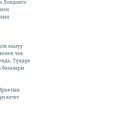
н Лондонго
енен
ынын
н
жок кылуу
менен чек
унда, Түндүк
 базалары
 Ирактын
п кетет