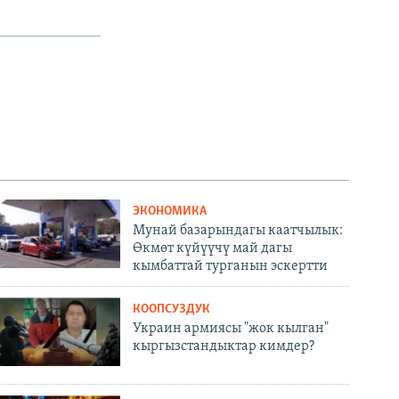
ЭКОНОМИКА
Мунай базарындагы каатчылык:
Өкмөт күйүүчү май дагы
кымбаттай турганын эскертти
КООПСУЗДУК
Украин армиясы "жок кылган"
кыргызстандыктар кимдер?