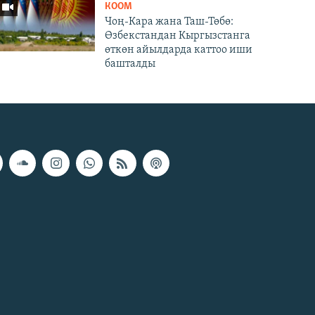
КООМ
Чоң-Кара жана Таш-Төбө:
Өзбекстандан Кыргызстанга
өткөн айылдарда каттоо иши
башталды