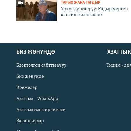
ТАРЫХ ЖАНА ТАГДЫР
Үркүндү эскерүү: Кадыр мерген
кантип жол тоскон?
БИЗ ЖӨНҮНДӨ
"АЗАТТЫ
Блоктолгон сайтты ачуу
Тилим - ди
Биз жөнүндө
Русский
Эрежелер
Азаттык - WhatsApp
ОНЛАЙН ШЕРИНЕ
Азаттыктын тиркемеси
Вакансиялар