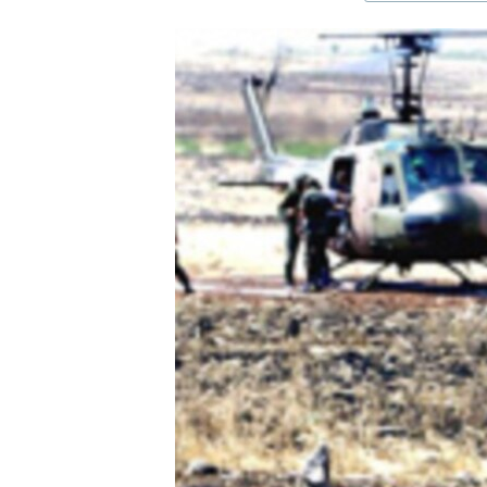
ЭЖЕ-СИҢДИЛЕР
АЗАТТЫК+
ЫҢГАЙСЫЗ СУРООЛОР