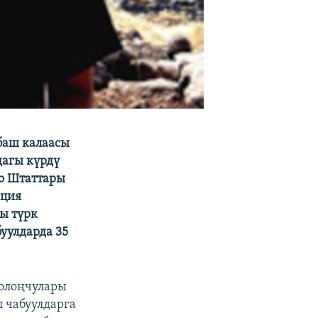
баш калаасы
дагы күрдү
мо Штаттары
ация
ы түрк
уулдарда 35
олоңчулары
л чабуулдарга