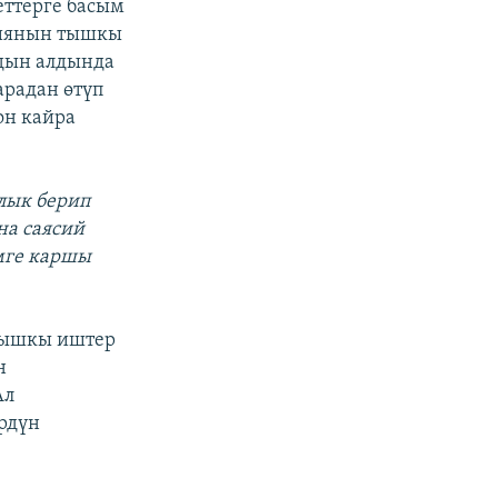
еттерге басым
киянын тышкы
рдын алдында
арадан өтүп
он кайра
ылык берип
на саясий
змге каршы
тышкы иштер
н
Ал
рдүн