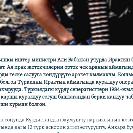
ышкы иштер министри Али Бабажан учурда Ирактын 
өт. Ал ирак жетекчилерин орток чек аранын аймагын
рды теске салууга көндүрүүгө аракет кылмакчы. Кош
болгон Түркияны Ирактын аймагында куралдуу опер
акырууда. Түркиядагы күрдү сеператисттери 1984-жыл
каршы куралдуу согуш баштагандан берки кандуу чаб
ши курман болгон.
ын соңунда Күрдистандын жумушчу партиясынын козг
ында дагы 12 түрк аскерин атып өлтүрүштү. Анкара бу