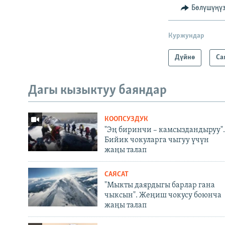
Бөлүшүңү
Куржундар
Дүйнө
Са
Дагы кызыктуу баяндар
КООПСУЗДУК
"Эң биринчи – камсыздандыруу".
Бийик чокуларга чыгуу үчүн
жаңы талап
САЯСАТ
"Мыкты даярдыгы барлар гана
чыксын". Жеңиш чокусу боюнча
жаңы талап