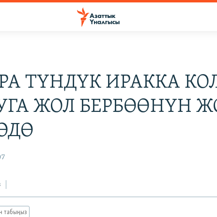
РА ТҮНДҮК ИРАККА КО
УГА ЖОЛ БЕРБӨӨНҮН 
ӨДӨ
07
з
ан табыңыз