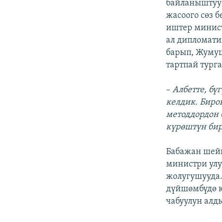
байланыштуу 
жасоого сөз 
иштер минист
ал дипломати
барып, Жумуш
тартпай тург
–
Албетте, бү
келдик. Биро
методдордон 
күрөштүн бир
Бабажан шей
министри улу
жолугушууда.
дүйшөмбүдө к
чабуулун алд