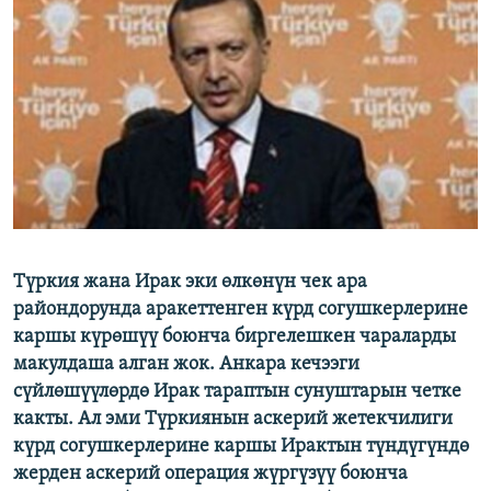
ОНЛАЙН ШЕРИНЕ
ЭЖЕ-СИҢДИЛЕР
АЗАТТЫК+
ЫҢГАЙСЫЗ СУРООЛОР
ЭЕ/АРнун бардык сайттары
Түркия жана Ирак эки өлкөнүн чек ара
райондорунда аракеттенген күрд согушкерлерине
каршы күрөшүү боюнча биргелешкен чараларды
макулдаша алган жок. Анкара кечээги
сүйлөшүүлөрдө Ирак тараптын сунуштарын четке
какты. Ал эми Түркиянын аскерий жетекчилиги
күрд согушкерлерине каршы Ирактын түндүгүндө
жерден аскерий операция жүргүзүү боюнча