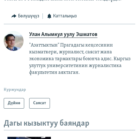
Бөлүшүңүз
Катталыңыз
Улан Алымкул уулу Эшматов
"Азаттыктын" Прагадагы кеңсесинин
кызматкери, журналист, саясат жана
экономика тармактары боюнча адис. Кыргыз
улуттук университетинин журналистика
факультетин аяктаган.
Куржундар
Дүйнө
Саясат
Дагы кызыктуу баяндар