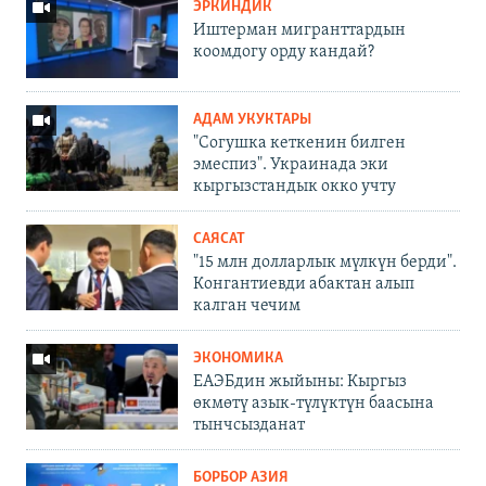
ЭРКИНДИК
Иштерман мигранттардын
коомдогу орду кандай?
АДАМ УКУКТАРЫ
"Согушка кеткенин билген
эмеспиз". Украинада эки
кыргызстандык окко учту
САЯСАТ
"15 млн долларлык мүлкүн берди".
Конгантиевди абактан алып
калган чечим
ЭКОНОМИКА
ЕАЭБдин жыйыны: Кыргыз
өкмөтү азык-түлүктүн баасына
тынчсызданат
БОРБОР АЗИЯ