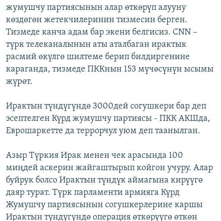
жумушчу партиясынын алар өткөрүп алууну
көздөгөн жетекчилеринин тизмесин берген.
Тизмеде канча адам бар экени белгисиз. СNN –
түрк телеканалынын аты аталбаган ирактык
расмий өкүлгө шилтеме берип билдиргенине
караганда, тизмеде ПККнын 153 мүчөсүнүн ысымы
жүрөт.
Ирактын түндүгүндө 3000дей согушкери бар деп
эсептелген Күрд жумушчу партиясы - ПКК АКШда,
Еврошаркетте да террорчул уюм деп таанылган.
Азыр Түркия Ирак менен чек арасында 100
миңдей аскерин жайгаштырып койгон учуру. Алар
буйрук болсо Ирактын түндүк аймагына кирүүгө
даяр турат. Түрк парламенти армияга Күрд
Жумушчу партиясынын согушкерлерине каршы
Ирактын түндүгүндө операция өткөрүүгө өткөн