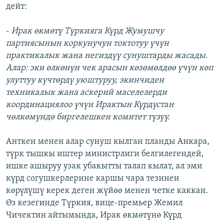
дейт:
-
Ирак өкмөтү Түркияга Күрд Жумушчу
партиясынын коркунучун токтотуу үчүн
практикалык жана негиздүү сунуштарды жасады.
Алар: эки өлкөнүн чек арасын көзөмөлдөө үчүн көп
улуттуу күчтөрдү уюштуруу, экинчиден
техникалык жана аскерий маселелерди
координациялоо үчүн Ирактын Күрдүстан
чөлкөмүндө биргелешкен комитет түзүү.
Анткен менен алар сунуш кылган планды Анкара,
түрк тышкы иштер министрлиги белгилегендей,
ишке ашыруу узак убакытты талап кылат, ал эми
күрд согушкерлерине каршы чара тезинен
көрүлүшү керек деген жүйөө менен четке каккан.
Өз кезегинде Түркия, вице-премьер Жемил
Чичектин айтымында, Ирак өкмөтүнө Күрд