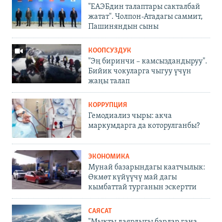
"ЕАЭБдин талаптары сакталбай
жатат". Чолпон-Атадагы саммит,
Пашиняндын сыны
КООПСУЗДУК
"Эң биринчи – камсыздандыруу".
Бийик чокуларга чыгуу үчүн
жаңы талап
КОРРУПЦИЯ
Гемодиализ чыры: акча
маркумдарга да которулганбы?
ЭКОНОМИКА
Мунай базарындагы каатчылык:
Өкмөт күйүүчү май дагы
кымбаттай турганын эскертти
САЯСАТ
"Мыкты даярдыгы барлар гана