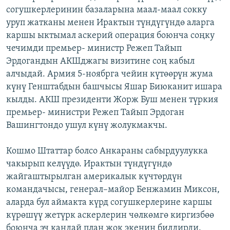
согушкерлеринин базаларына маал-маал сокку
уруп жатканы менен Ирактын түндүгүндө аларга
каршы ыктымал аскерий операция боюнча соңку
чечимди премьер- министр Режеп Тайып
Эрдогандын АКШджагы визитине соң кабыл
алчыдай. Армия 5-ноябрга чейин күтөөрүн жума
күнү Генштабдын башчысы Яшар Биюканит ишара
кылды. АКШ президенти Жорж Буш менен түркия
премьер- министри Режеп Тайып Эрдоган
Вашингтондо ушул күнү жолукмакчы.
Кошмо Штаттар болсо Анкараны сабырдуулукка
чакырып келүүдө. Ирактын түндүгүндө
жайгаштырылган америкалык күчтөрдүн
командачысы, генерал–майор Бенжамин Миксон,
аларда бул аймакта күрд согушкерлерине каршы
күрөшүү жетүрк аскерлерин чөлкөмгө киргизбөө
боюнча эч кандай план жок экенин билдирди.