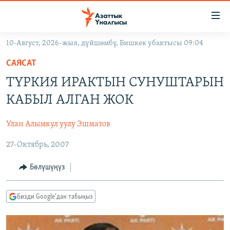
Линктер
Мазмунга
өтүңүз
10-Август, 2026-жыл, дүйшөмбү, Бишкек убактысы 09:04
Навигацияга
ЖАҢЫЛЫКТАР
өтүңүз
САЯСАТ
КЫРГЫЗСТАН
Издөөгө
ТҮРКИЯ ИРАКТЫН СУНУШТАРЫН
салыңыз
ДҮЙНӨ
КЫРГЫЗСТАН
КАБЫЛ АЛГАН ЖОК
УКРАИНА
САЯСАТ
ДҮЙНӨ
Улан Алымкул уулу Эшматов
АТАЙЫН ИЛИКТӨӨ
ЭКОНОМИКА
БОРБОР АЗИЯ
27-Октябрь, 2007
ТВ ПРОГРАММАЛАР
МАДАНИЯТ
ПОДКАСТ
БҮГҮН АЗАТТЫКТА
Бөлүшүңүз
ӨЗГӨЧӨ ПИКИР
ЭКСПЕРТТЕР ТАЛДАЙТ
Бизди Google'дан табыңыз
БИЗ ЖАНА ДҮЙНӨ
Русский
ДАНИСТЕ