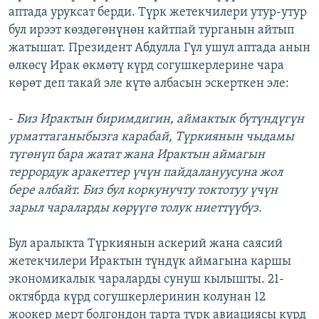
аптада уруксат берди. Түрк жетекчилери утур-утур
бул ирээт көздөгөнүнөн кайтпай турганын айтып
жатышат. Президент Абдулла Гүл ушул аптада анын
өлкөсү Ирак өкмөтү күрд согушкерлерине чара
көрөт деп такай эле күтө албасын эскерткен эле:
-
Биз Ирактын биримдигин, аймактык бүтүндүгүн
урматтаганыбызга карабай, Түркиянын чыдамы
түгөнүп бара жатат жана Ирактын аймагын
террордук аракеттер үчүн пайдалануусуна жол
бере албайт. Биз бул коркунучту токтотуу үчүн
зарыл чараларды көрүүгө толук ниеттүүбүз.
Бул аралыкта Түркиянын аскерий жана саясий
жетекчилери Ирактын түндүк аймагына каршы
экономикалык чараларды сунуш кылышты. 21-
октябрда күрд согушкерлеринин колунан 12
жоокер мерт болгондон тарта түрк авиациясы күрд