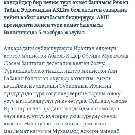
кандайдыр бир чечим түрк өкмөт башчысы Режеп
Тайып Эрдогандын АКШга белгиленген сапарына
чейин кабыл алынбасын билдирүүдө. АКШ
президенти менен түрк өкмөт башчысы
Вашингтондо 5-ноябрда жолугат.
Анкарадагы сүйлөшүүлөргө Ирактан өлкөнүн
коргоо министри Абдель Кадер Обейди Мухаммед
Жасем баштаган делегация келген болчу.
Түркияданболсо тышкы иштер министри Али
Бабакан баштаган өкүлдөр катышты. Анын
натыйжасыз аякташы Түркиянын Ирактын
түндүгүндө күрд согушкерлерине каршы сокку
уруу ыктымалдуулугун күчөтүүдө. Сүйлөшүүлөрдө
Ирак тарап чек арадагы жагдайды көзөмөлдөө
үчүн көп улуттуу күчтөрдү уюштурууну сунуш
кылган. Өлкөнүн коргоо министрлигинин
маалымат катчысы Мухаммед Аскери мындай