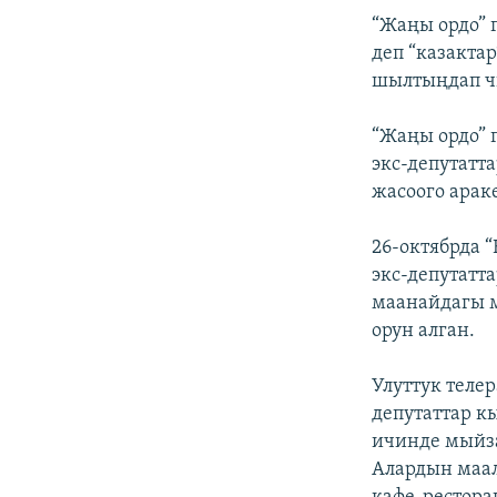
“Жаңы ордо” 
деп “казакта
шылтыңдап ч
“Жаңы ордо”
экс-депутатт
жасоого арак
26-октябрда 
экс-депутатт
маанайдагы 
орун алган.
Улуттук теле
депутаттар 
ичинде мыйза
Алардын маал