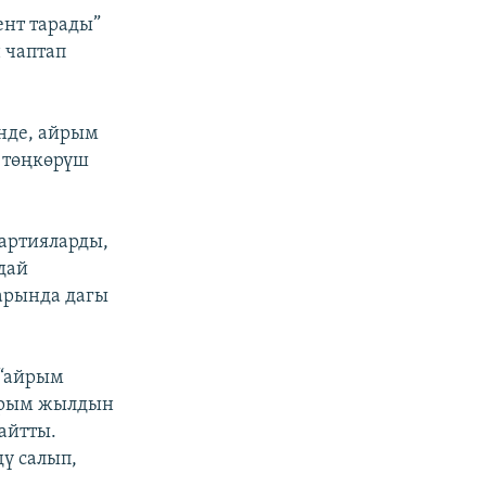
ент тарады”
 чаптап
нде, айрым
, төңкөрүш
партияларды,
дай
арында дагы
 “айрым
жарым жылдын
айтты.
ү салып,