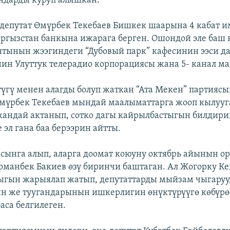
ндарды куруп алышкан.
 депутат Өмүрбек Текебаев Бишкек шаарына 4 кабат и
ыргызстан банкына ижарага берген. Ошондой эле баш
нтынын жээгиндеги “Дубовый парк” кафесинин ээси д
нин Улуттук телерадио корпорациясы жана 5- канал 
үгү менен алагды болуп жаткан “Ата Мекен” партияс
Өмүрбек Текебаев мындай маалыматтарга жооп кылууг
 кандай актанып, сотко дагы кайрылбастыгын билдири
эл гана баа берээрин айтты.
сынга алып, аларга доомат коюуну октябрь айынын о
рманбек Бакиев өзү биринчи баштаган. Ал Жогорку К
ыгын жарыялап жатып, депутаттарды мыйзам чыгаруу
ин же туугандарынын ишкерлигин өнүктүрүүгө көбүр
аса белгилеген.