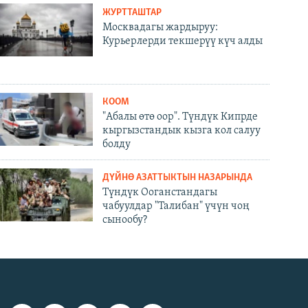
ЖУРТТАШТАР
Москвадагы жардыруу:
Курьерлерди текшерүү күч алды
КООМ
"Абалы өтө оор". Түндүк Кипрде
кыргызстандык кызга кол салуу
болду
ДҮЙНӨ АЗАТТЫКТЫН НАЗАРЫНДА
Түндүк Ооганстандагы
чабуулдар "Талибан" үчүн чоң
сынообу?