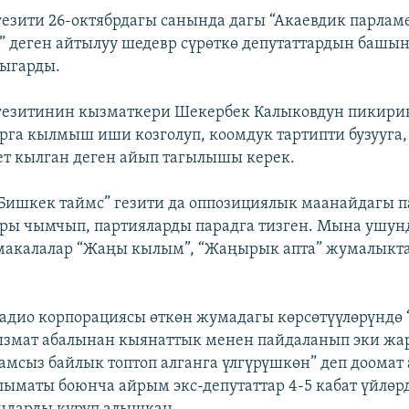
гезити 26-октябрдагы санында дагы “Акаевдик парлам
р” деген айтылуу шедевр сүрөткө депутаттардын башын
ыгарды.
 гезитинин кызматкери Шекербек Калыковдун пикири
арга кылмыш иши козголуп, коомдук тартипти бузууга
ет кылган деген айып тагылышы керек.
“Бишкек таймс” гезити да оппозициялык маанайдагы 
ары чымчып, партияларды парадга тизген. Мына ушун
макалалар “Жаңы кылым”, “Жаңырык апта” жумалыкт
радио корпорациясы өткөн жумадагы көрсөтүүлөрүндө
кызмат абалынан кыянаттык менен пайдаланып эки 
мсыз байлык топтоп алганга үлгүрүшкөн” деп доомат 
ыматы боюнча айрым экс-депутаттар 4-5 кабат үйлөрд