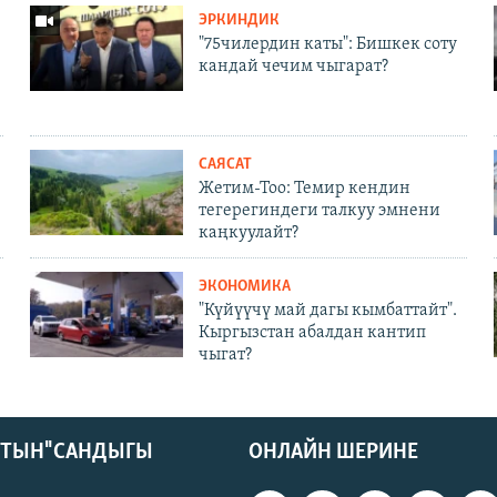
ЭРКИНДИК
"75чилердин каты": Бишкек соту
кандай чечим чыгарат?
САЯСАТ
Жетим-Тоо: Темир кендин
тегерегиндеги талкуу эмнени
каңкуулайт?
ЭКОНОМИКА
"Күйүүчү май дагы кымбаттайт".
Кыргызстан абалдан кантип
чыгат?
КТЫН" САНДЫГЫ
ОНЛАЙН ШЕРИНЕ