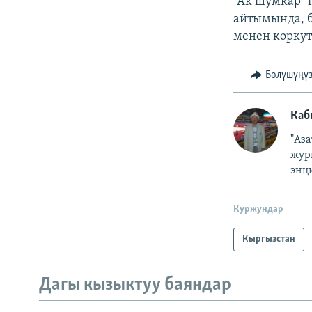
“Ак шумкар” 
айтымында, 
менен коркут
Бөлүшүңү
Каб
"Аз
жур
энц
Куржундар
Кыргызстан
Дагы кызыктуу баяндар