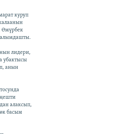
марат куруп
 калаанын
а Өмүрбек
маалымдашты.
ынын лидери,
а убактысы
п, анын
ртосунда
еңешти
дан алаксып,
өөк басым