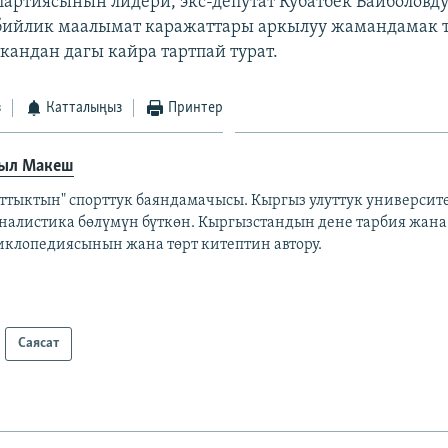
партиясынын лидери, экс-депутат Кубатбек Байболовд
бийлик маалымат каражаттары аркылуу жамандамак т
кандан дагы кайра тартпай турат.
з
Катталыңыз
Принтер
ыл Макеш
аттыктын" спорттук баяндамачысы. Кыргыз улуттук универси
налистика бөлүмүн бүткөн. Кыргызстандын дене тарбия жана
иклопедиясынын жана төрт китептин автору.
Саясат