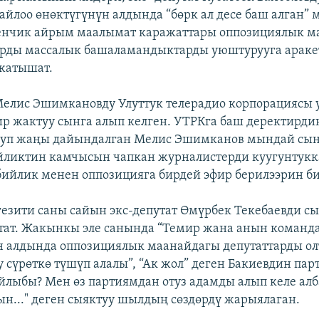
йлоо өнөктүгүнүн алдында “бөрк ал десе баш алган” 
енчик айрым маалымат каражаттары оппозициялык м
тарды массалык башаламандыктарды уюштурууга арак
жатышат.
Мелис Эшимкановду Улуттук телерадио корпорациясы 
ир жактуу сынга алып келген. УТРКга баш деректирд
олуп жаңы дайындалган Мелис Эшимканов мындай сын
йликтин камчысын чапкан журналистерди куугунтукк
бийлик менен оппозицияга бирдей эфир берилээрин б
гезити саны сайын экс-депутат Өмүрбек Текебаевди сы
тат. Жакынкы эле санында “Темир жана анын команда
 алдында оппозициялык маанайдагы депутаттарды ол
 сүрөткө түшүп алалы”, “Ак жол” деген Бакиевдин па
йлыбы? Мен өз партиямдан отуз адамды алып келе алб
ын..." деген сыяктуу шылдың сөздөрдү жарыялаган.