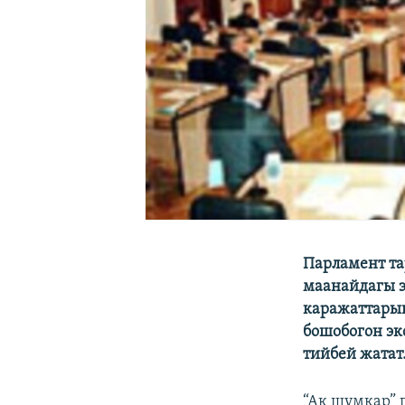
Парламент т
маанайдагы э
каражаттарын
бошобогон эк
тийбей жатат
“Ак шумкар” 