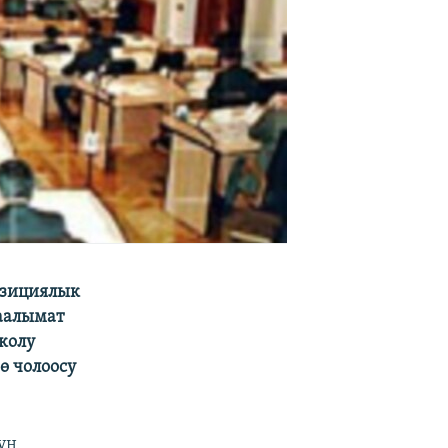
озициялык
аалымат
колу
ө чолоосу
ун