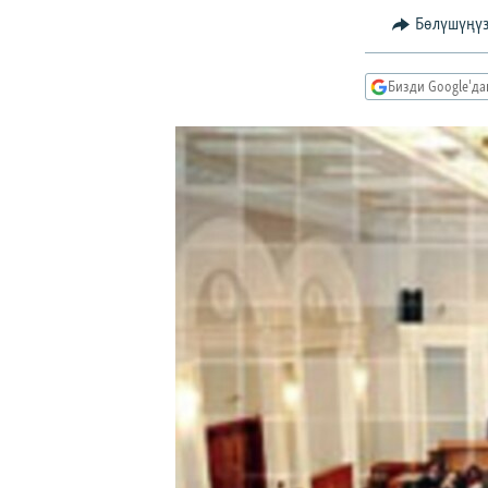
ЭЖЕ-СИҢДИЛЕР
Бөлүшүңү
АЗАТТЫК+
ЫҢГАЙСЫЗ СУРООЛОР
Бизди Google'д