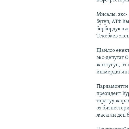
кафе-рестора
Мисалы, экс-
бүтүп, АТФ К
борбордук ая
Текебаев эке
Шайлоо өнөкт
экс-депутат 
жоктугун, эч
ишмердигине 
Парламентти 
президент Ку
таратуу жарл
өз бизнестер
жасаган деп б