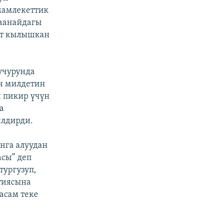
мамлекеттик
аанайдагы
ет кылышкан
учурунда
ин милдетин
 пикир үчүн
а
илдирди.
нга алуудан
сы” деп
тургузуп,
ртиясына
асам теке