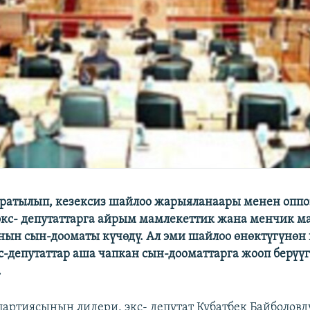
аратылып, кезексиз шайлоо жарыяланаары менен опп
кс- депутаттарга айрым мамлекеттик жана менчик м
ын сын-дооматы күчөдү. Ал эми шайлоо өнөктүгүнөн 
с-депутаттар аша чапкан сын-дооматтарга жооп берүүг
.
партиясынын лидери, экс- депутат Кубатбек Байболовд