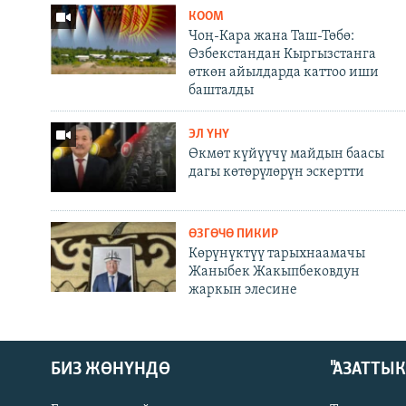
КООМ
Чоң-Кара жана Таш-Төбө:
Өзбекстандан Кыргызстанга
өткөн айылдарда каттоо иши
башталды
ЭЛ ҮНҮ
Өкмөт күйүүчү майдын баасы
дагы көтөрүлөрүн эскертти
ӨЗГӨЧӨ ПИКИР
Көрүнүктүү тарыхнаамачы
Жаныбек Жакыпбековдун
жаркын элесине
БИЗ ЖӨНҮНДӨ
"АЗАТТЫ