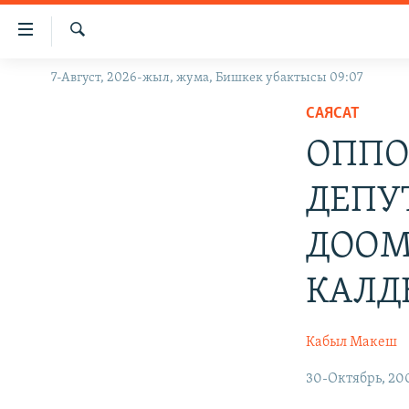
Линктер
Мазмунга
өтүңүз
Издөө
7-Август, 2026-жыл, жума, Бишкек убактысы 09:07
ЖАҢЫЛЫКТАР
Навигацияга
өтүңүз
САЯСАТ
КЫРГЫЗСТАН
Издөөгө
ОППО
ДҮЙНӨ
КЫРГЫЗСТАН
салыңыз
УКРАИНА
САЯСАТ
ДҮЙНӨ
ДЕПУ
АТАЙЫН ИЛИКТӨӨ
ЭКОНОМИКА
БОРБОР АЗИЯ
ДООМ
ТВ ПРОГРАММАЛАР
МАДАНИЯТ
ПОДКАСТ
БҮГҮН АЗАТТЫКТА
КАЛД
ӨЗГӨЧӨ ПИКИР
ЭКСПЕРТТЕР ТАЛДАЙТ
Кабыл Макеш
БИЗ ЖАНА ДҮЙНӨ
ДАНИСТЕ
30-Октябрь, 20