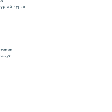
ун
ургай курал
тетинин
 спорт