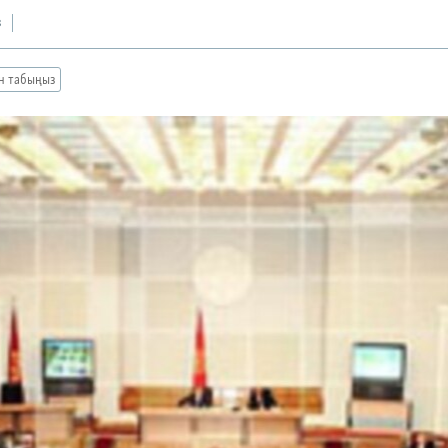
з
ан табыңыз