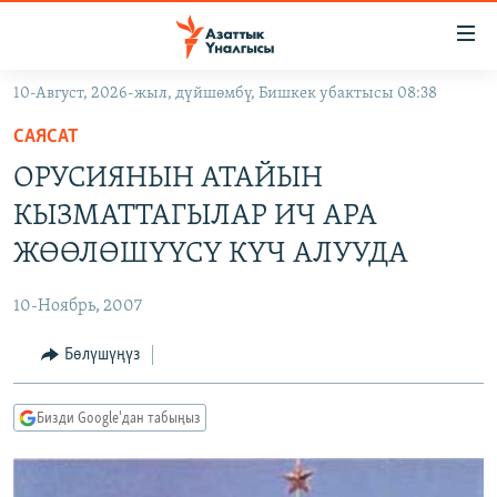
Линктер
Мазмунга
өтүңүз
10-Август, 2026-жыл, дүйшөмбү, Бишкек убактысы 08:38
Навигацияга
ЖАҢЫЛЫКТАР
өтүңүз
САЯСАТ
КЫРГЫЗСТАН
Издөөгө
ОРУСИЯНЫН АТАЙЫН
салыңыз
ДҮЙНӨ
КЫРГЫЗСТАН
КЫЗМАТТАГЫЛАР ИЧ АРА
УКРАИНА
САЯСАТ
ДҮЙНӨ
ЖӨӨЛӨШҮҮСҮ КҮЧ АЛУУДА
АТАЙЫН ИЛИКТӨӨ
ЭКОНОМИКА
БОРБОР АЗИЯ
10-Ноябрь, 2007
ТВ ПРОГРАММАЛАР
МАДАНИЯТ
Бөлүшүңүз
ПОДКАСТ
БҮГҮН АЗАТТЫКТА
ӨЗГӨЧӨ ПИКИР
ЭКСПЕРТТЕР ТАЛДАЙТ
Бизди Google'дан табыңыз
БИЗ ЖАНА ДҮЙНӨ
Русский
ДАНИСТЕ