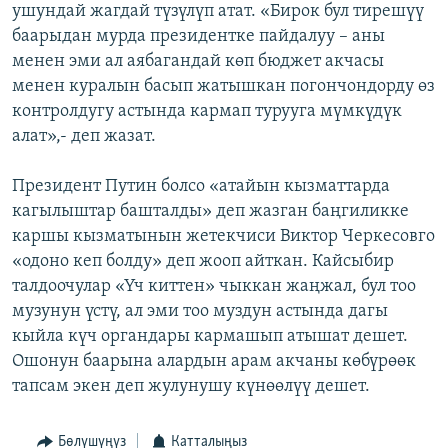
ушундай жагдай түзүлүп атат. «Бирок бул тирешүү
баарыдан мурда президентке пайдалуу – аны
менен эми ал аябагандай көп бюджет акчасы
менен куралын басып жатышкан погончондорду өз
контролдугу астында кармап турууга мүмкүдүк
алат»,- деп жазат.
Президент Путин болсо «атайын кызматтарда
кагылыштар башталды» деп жазган баңгиликке
каршы кызматынын жетекчиси Виктор Черкесовго
«одоно кеп болду» деп жооп айткан. Кайсыбир
талдоочулар «Үч киттен» чыккан жаңжал, бул тоо
музунун үстү, ал эми тоо муздун астында дагы
кыйла күч органдары кармашып атышат дешет.
Ошонун баарына алардын арам акчаны көбүрөөк
тапсам экен деп жулунушу күнөөлүү дешет.
Бөлүшүңүз
Катталыңыз