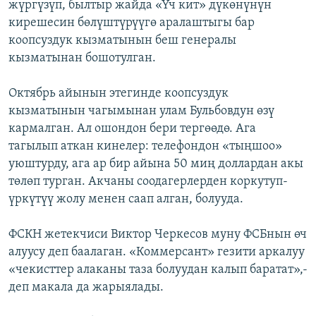
жүргүзүп, былтыр жайда «Үч кит» дүкөнүнүн
кирешесин бөлүштүрүүгө аралаштыгы бар
коопсуздук кызматынын беш генералы
кызматынан бошотулган.
Октябрь айынын этегинде коопсуздук
кызматынын чагымынан улам Бульбовдун өзү
кармалган. Ал ошондон бери тергөөдө. Ага
тагылып аткан кинелер: телефондон «тыңшоо»
уюштурду, ага ар бир айына 50 миң доллардан акы
төлөп турган. Акчаны соодагерлерден коркутуп-
үркүтүү жолу менен саап алган, болууда.
ФСКН жетекчиси Виктор Черкесов муну ФСБнын өч
алуусу деп баалаган. «Коммерсант» гезити аркалуу
«чекисттер алаканы таза болуудан калып баратат»,-
деп макала да жарыялады.