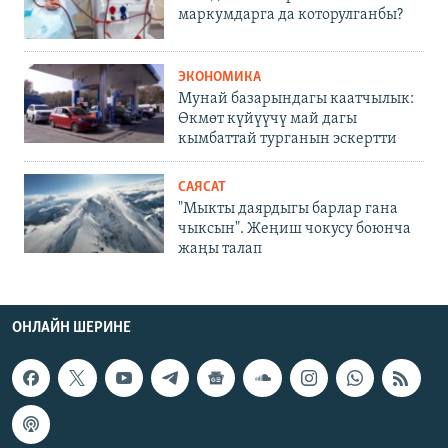
маркумдарга да которулганбы?
ЭКОНОМИКА
Мунай базарындагы каатчылык:
Өкмөт күйүүчү май дагы
кымбаттай турганын эскертти
САЯСАТ
"Мыкты даярдыгы барлар гана
чыксын". Жеңиш чокусу боюнча
жаңы талап
ОНЛАЙН ШЕРИНЕ