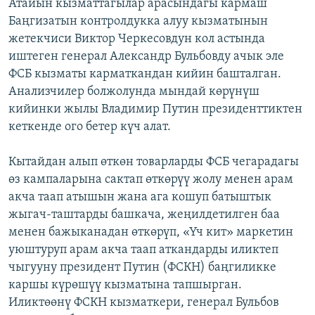
Атайын кызматтагылар арасындагы кармаш
Баңгизатын контролдукка алуу кызматынын
жетекчиси Виктор Черкесовдун кол астында
иштеген генерал Александр Бульбовду ачык эле
ФСБ кызматы карматкандан кийин башталган.
Анализчилер болжолунда мындай көрүнүш
кийинки жылы Владимир Путин президенттиктен
кеткенде ого бетер күч алат.
Кытайдан алып өткөн товарларды ФСБ чегарадагы
өз кампаларына сактап өткөрүү жолу менен арам
акча таап атышын жана ага кошуп батыштык
жыгач-таштарды башкача, жеңилдетилген баа
менен бажыканадан өткөрүп, «Үч кит» маркетин
уюштуруп арам акча таап аткандарды иликтеп
чыгууну президент Путин (ФСКН) баңгиликке
каршы күрөшүү кызматына тапшырган.
Иликтөөнү ФСКН кызматкери, генерал Бульбов