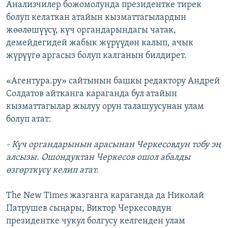
Анализчилер божомолунда президентке тирек
болуп келаткан атайын кызматтагылардын
жөөлөшүүсү, күч органдарындагы чатак,
демейдегидей жабык жүрүүдөн калып, ачык
жүрүүгө аргасыз болуп калганын билдирет.
«Агентура.ру» сайтынын башкы редактору Андрей
Солдатов айтканга караганда бул атайын
кызматтагылар жылуу орун талашуусунан улам
болуп атат:
- Күч органдарынын арасынан Черкесовдун тобу эң
алсызы. Ошондуктан Черкесов ошол абалды
өзгөрткүсү келип атат.
The New Times жазганга караганда да Николай
Патрушев сыңары, Виктор Черкесовдун
президентке чукул болгусу келгенден улам