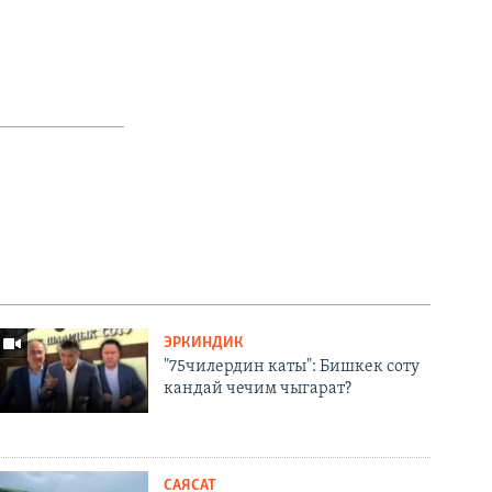
ЭРКИНДИК
"75чилердин каты": Бишкек соту
кандай чечим чыгарат?
САЯСАТ