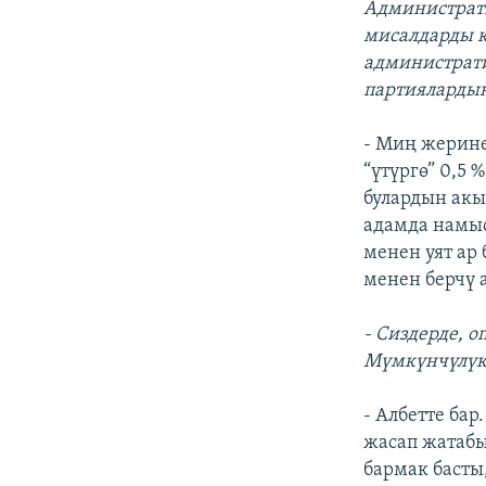
Администрати
мисалдарды к
администрати
партиялардын
- Миң жерине
“үтүргө” 0,5
булардын акыб
адамда намыс
менен уят ар
менен берчү 
- Сиздерде, 
Мүмкүнчүлүкт
- Албетте бар
жасап жатабы
бармак басты