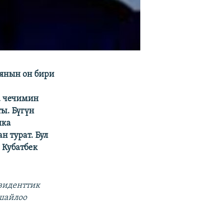
иянын он бири
а чечимин
ы. Бүгүн
шка
н турат. Бул
 Кубатбек
зиденттик
шайлоо