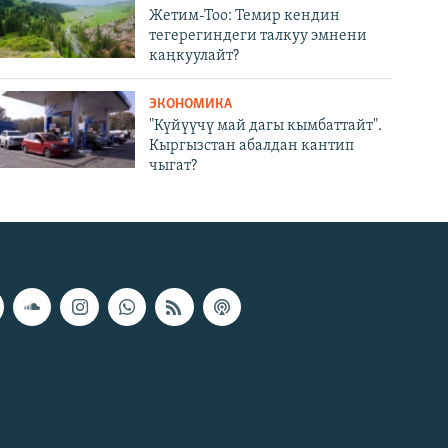
Жетим-Тоо: Темир кендин
тегерегиндеги талкуу эмнени
каңкуулайт?
ЭКОНОМИКА
"Күйүүчү май дагы кымбаттайт".
Кыргызстан абалдан кантип
чыгат?