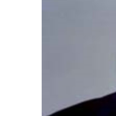
ЭЖЕ-СИҢДИЛЕР
АЗАТТЫК+
ЫҢГАЙСЫЗ СУРООЛОР