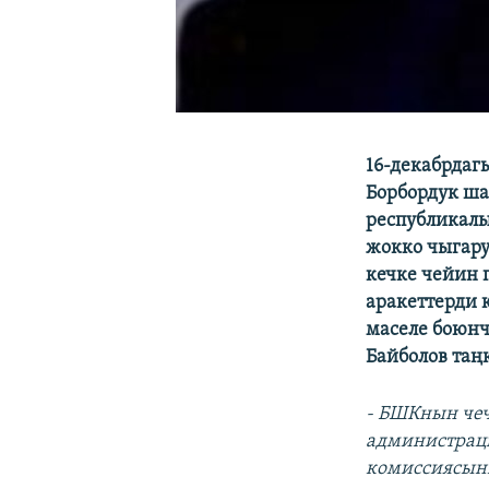
16-декабрдаг
Борбордук ша
республикалы
жокко чыгару
кечке чейин 
аракеттерди 
маселе боюнч
Байболов таң
- БШКнын че
администраци
комиссиясын