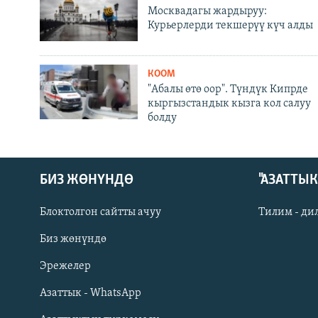
Москвадагы жардыруу:
Курьерлерди текшерүү күч алды
КООМ
"Абалы өтө оор". Түндүк Кипрде
кыргызстандык кызга кол салуу
болду
БИЗ ЖӨНҮНДӨ
"АЗАТТЫ
Блоктолгон сайтты ачуу
Тилим - ди
Биз жөнүндө
Русский
Эрежелер
Азаттык - WhatsApp
ОНЛАЙН ШЕРИНЕ