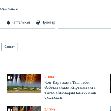
ырахмат.
з
Катталыңыз
Принтер
Саясат
КООМ
Чоң-Кара жана Таш-Төбө:
Өзбекстандан Кыргызстанга
өткөн айылдарда каттоо иши
башталды
ЭЛ ҮНҮ