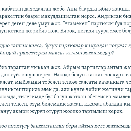
и кабаттан даярдалган жобо. Аны баардыгыбыз жакшы 
ракеттин баары макулдашылган нерсе. Андыктан биз
рет деген деле үмүт жок. “Атамекен” партиясы бул н
чуп кеткен жерибиз жок. Бирок, негизи туура эмес бо
лдоо таппай калса, бүгүн партиялар кайрадан чогулат 
 Кандай аракеттерди максат кылып жатасыздар?
 биз тараптан чыккан жок. Айрым партиялар айтып жат
адан сүйлөшүш керек. Өлкөдө болуп жаткан зөөкүр саяс
аясат, мыйзамды тебелеп тепсөө саясаты качанкыга ч
менчиктештириле элек да, али күнгө чейин жетинчи т
оюмда, тилегимде бул болуп жаткан эбегейсиз мамлек
елеп тепсеп, өзүм билемдик жасап, кызмат абалдан к
ануу акыры жүрүп отуруп жоопко тартылыш керек.
лоо өнөктүгү башталгандан бери айтып келе жатасызда