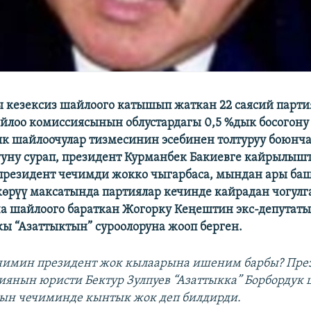
ы кезексиз шайлоого катышып жаткан 22 саясий парт
йлоо комиссиясынын облустардагы 0,5 %дык босогону
к шайлоочулар тизмесинин эсебинен толтуруу боюнч
уну сурап, президент Курманбек Бакиевге кайрылышт
президент чечимди жокко чыгарбаса, мындан ары ба
көрүү максатында партиялар кечинде кайрадан чогулга
а шайлоого бараткан Жогорку Кеңештин экс-депутаты
кы “Азаттыктын” суроолоруна жооп берген.
чимин президент жок кылаарына ишеним барбы? Пре
янын юристи Бектур Зулпуев “Азаттыкка” Борбордук 
ын чечиминде кынтык жок деп билдирди.