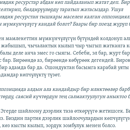
вдик ресурстар абдан көп пайдаланып жатат деп. Бир
елтирип, билдирүүлөрдү таратып жатасыздар. Ушул
вдик ресурстан тышкары маселен калган оппозиция
 мүмкүнчүлүгү кандай болот? Баары бир поезд жүрүп б
н мамлекеттин мүмкүнчүлүгүн бүтүндөй колдонуп а
 % жабышып, чычалактык кылып чыр чыгып жатканга к
алы деле анча эмес го сыягы. Себеби, эл бар, журт бар
 бар. Бирөөндө аз, бирөөндө көбүрөөк дегендей. Биро
 бир адамда бар да. Ошондуктан басымга карабай уят
адамдар көпчүлүктү түзөт.
оппозицияда алдын ала кандайдыр бир иликтөөлөр бар
өрдү, саясий күчтөрдүн тең салмактуулугун аныктоо 
. Эгерде шайлоону дээрлик таза өткөрүүгө жетишсек. Б
з. Биздин партия дээрлик шайлоочулардын көпчүлүгүн
, көз кысты кылып, зордук зомбулук менен болсо.