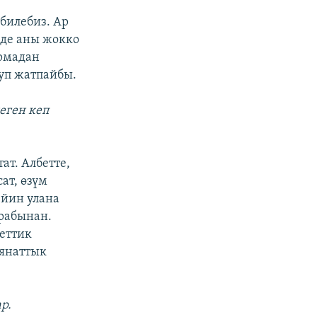
билебиз. Ар
де аны жокко
ормадан
луп жатпайбы.
деген кеп
ат. Албетте,
ат, өзүм
ейин улана
арабынан.
еттик
ыянаттык
р.