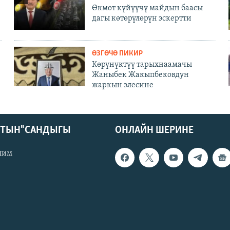
Өкмөт күйүүчү майдын баасы
дагы көтөрүлөрүн эскертти
ӨЗГӨЧӨ ПИКИР
Көрүнүктүү тарыхнаамачы
Жаныбек Жакыпбековдун
жаркын элесине
КТЫН" САНДЫГЫ
ОНЛАЙН ШЕРИНЕ
лим