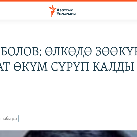
ЙБОЛОВ: ӨЛКӨДӨ ЗӨӨКҮ
АТ ӨКҮМ СҮРҮП КАЛДЫ
7
з
ан табыңыз