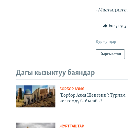
-Маегиңизге 
Бөлүшүңү
Куржундар
Кыргызстан
Дагы кызыктуу баяндар
БОРБОР АЗИЯ
"Борбор Азия Шенгени": Туризм
чөлкөмдү байытабы?
ЖУРТТАШТАР