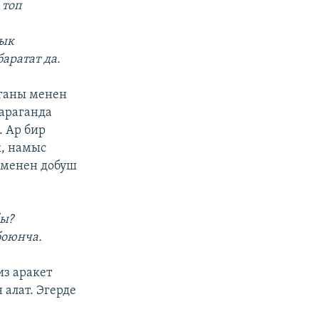
 топ
лык
аратат да.
лганы менен
араганда
. Ар бир
к, намыс
ы менен добуш
бы?
боюнча.
из аракет
 алат. Эгерде