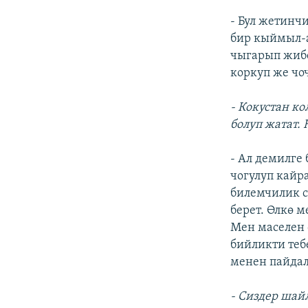
- Бул жетинч
бир кыймыл-а
чыгарып жибе
коркуп же чо
- Кокустан ко
болуп жатат.
- Ал демилге
чогулуп кайр
билемчилик с
берет. Өлкө 
Мен маселен 
бийликти теб
менен пайдал
- Сиздер шай