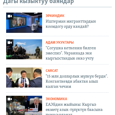
Дагы кызыктуу баяндар
ЭРКИНДИК
Иштерман мигранттардын
коомдогу орду кандай?
АДАМ УКУКТАРЫ
"Согушка кеткенин билген
эмеспиз". Украинада эки
кыргызстандык окко учту
САЯСАТ
"15 млн долларлык мүлкүн берди".
Конгантиевди абактан алып
калган чечим
ЭКОНОМИКА
ЕАЭБдин жыйыны: Кыргыз
өкмөтү азык-түлүктүн баасына
тынчсызданат