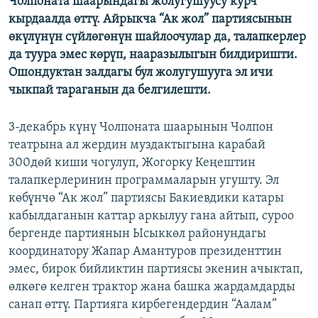
Чолпоната шаарындагы жолугушуусу курч
ОНЛАЙН ШЕРИНЕ
ЭЖЕ-СИҢДИЛЕР
кырдаалда өттү. Айрыкча “Ак жол” партиясынын
өкүлүнүн сүйлөгөнүн шайлоочулар да, талапкерлер
АЗАТТЫК+
да туура эмес көрүп, нааразылыгын билдиришти.
ЫҢГАЙСЫЗ СУРООЛОР
Ошондуктан залдагы бул жолугушууга эл ичи
чыкпай тараганын да белгилешти.
ЭЕ/АРнун бардык сайттары
3-декабрь күнү Чолпоната шаарынын Чолпон
театрына ал жердин муздактыгына карабай
300дөй киши чогулуп, Жогорку Кеңештин
талапкерлеринин программаларын угушту. Эл
көбүнчө “Ак жол” партиясы Бакиевдики катары
кабылдаганын каттар аркылуу гана айтып, суроо
бергенде партиянын Ысыккөл районундагы
координатору Жапар Амантуров президенттин
эмес, бирок бийликтин партиясы экенин ачыктап,
өлкөгө келген трактор жана башка жардамдарды
санап өттү. Партияга кирбегендердин “Аалам”