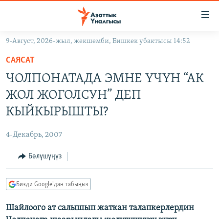
Линктер
Мазмунга
өтүңүз
9-Август, 2026-жыл, жекшемби, Бишкек убактысы 14:52
Навигацияга
ЖАҢЫЛЫКТАР
өтүңүз
САЯСАТ
КЫРГЫЗСТАН
Издөөгө
ЧОЛПОНАТАДА ЭМНЕ ҮЧҮН “АК
салыңыз
ДҮЙНӨ
КЫРГЫЗСТАН
ЖОЛ ЖОГОЛСУН” ДЕП
УКРАИНА
САЯСАТ
ДҮЙНӨ
КЫЙКЫРЫШТЫ?
АТАЙЫН ИЛИКТӨӨ
ЭКОНОМИКА
БОРБОР АЗИЯ
4-Декабрь, 2007
ТВ ПРОГРАММАЛАР
МАДАНИЯТ
Бөлүшүңүз
ПОДКАСТ
БҮГҮН АЗАТТЫКТА
ӨЗГӨЧӨ ПИКИР
ЭКСПЕРТТЕР ТАЛДАЙТ
Бизди Google'дан табыңыз
БИЗ ЖАНА ДҮЙНӨ
Русский
Шайлоого ат салышып жаткан талапкерлердин
ДАНИСТЕ