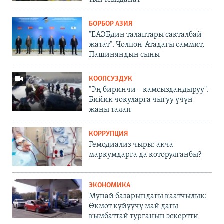
БОРБОР АЗИЯ
"ЕАЭБдин талаптары сакталбай
жатат". Чолпон-Атадагы саммит,
Пашиняндын сыны
КООПСУЗДУК
"Эң биринчи – камсыздандыруу".
Бийик чокуларга чыгуу үчүн
жаңы талап
КОРРУПЦИЯ
Гемодиализ чыры: акча
маркумдарга да которулганбы?
ЭКОНОМИКА
Мунай базарындагы каатчылык:
Өкмөт күйүүчү май дагы
кымбаттай турганын эскертти