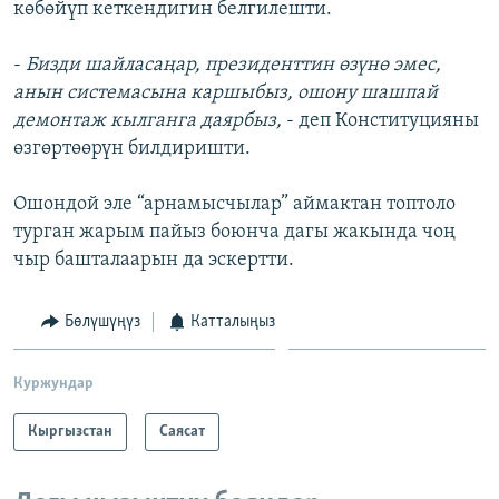
көбөйүп кеткендигин белгилешти.
-
Бизди шайласаңар, президенттин өзүнө эмес,
анын системасына каршыбыз, ошону шашпай
демонтаж кылганга даярбыз,
- деп Конституцияны
өзгөртөөрүн билдиришти.
Ошондой эле “арнамысчылар” аймактан топтоло
турган жарым пайыз боюнча дагы жакында чоң
чыр башталаарын да эскертти.
Бөлүшүңүз
Катталыңыз
Куржундар
Кыргызстан
Саясат