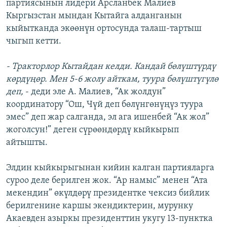
партиясынын лидери Арсланбек Малиев
Кыргызстан мындан Кытайга алданганын
кыйытканда экөөнүн ортосунда талаш-тартыш
чыгып кетти.
- Тракторлор Кытайдан келди. Кандай бөлүштүрдү
көрдүңөр. Мен 5-6 жолу айткам, туура бөлүштүгүлө
деп,
- деди эле А. Малиев, “Ак жолдун”
координатору “Ош, Чүй деп бөлүнгөнүңүз туура
эмес” деп жар салганда, эл ага ишенбей “Ак жол”
жоголсун!” деген сүрөөндөрдү кыйкырып
айтышты.
Элдин кыйкырыгынан кийин калган партияларга
суроо деле берилген жок. “Ар намыс” менен “Ата
мекендин” өкүлдөрү президентке чексиз бийлик
берилгенине каршы экендиктерин, мурунку
Акаевден азыркы президенттин укугу 13-пунктка