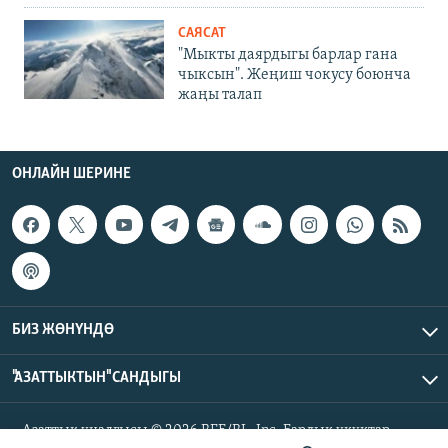
САЯСАТ
"Мыкты даярдыгы барлар гана
чыксын". Жеңиш чокусу боюнча
жаңы талап
ОНЛАЙН ШЕРИНЕ
БИЗ ЖӨНҮНДӨ
"АЗАТТЫКТЫН" САНДЫГЫ
Азаттык үналгысы © 2026 RFE/RL, Inc. Бардык укуктар