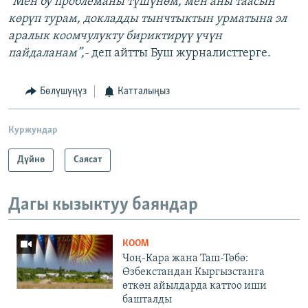
“Мен бу проблеманы түшүнөм, мен аны таасын
көрүп турам, докладды тынчтыктын урматына эл
аралык коомчулукту бириктирүү үчүн
пайдаланам”,-
деп айтты Буш журналисттерге.
Бөлүшүңүз
Катталыңыз
Куржундар
Дүйнө
Саясат
Дагы кызыктуу баяндар
КООМ
Чоң-Кара жана Таш-Төбө:
Өзбекстандан Кыргызстанга
өткөн айылдарда каттоо иши
башталды