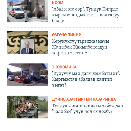
КООМ
"Абалы өтө оор". Түндүк Кипрде
кыргызстандык кызга кол салуу
болду
ӨЗГӨЧӨ ПИКИР
Көрүнүктүү тарыхнаамачы
Жаныбек Жакыпбековдун
жаркын элесине
ЭКОНОМИКА
"Күйүүчү май дагы кымбаттайт".
Кыргызстан абалдан кантип
чыгат?
ДҮЙНӨ АЗАТТЫКТЫН НАЗАРЫНДА
Түндүк Ооганстандагы чабуулдар
"Талибан" үчүн чоң сынообу?