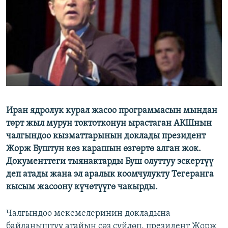
ОНЛАЙН ШЕРИНЕ
ЭЖЕ-СИҢДИЛЕР
АЗАТТЫК+
ЫҢГАЙСЫЗ СУРООЛОР
ЭЕ/АРнун бардык сайттары
Иран ядролук курал жасоо программасын мындан
төрт жыл мурун токтотконун ырастаган АКШнын
чалгындоо кызматтарынын доклады президент
Жорж Буштун көз карашын өзгөртө алган жок.
Документтеги тыянактарды Буш олуттуу эскертүү
деп атады жана эл аралык коомчулукту Тегеранга
кысым жасоону күчөтүүгө чакырды.
Чалгындоо мекемелеринин докладына
байланыштуу атайын сөз сүйлөп, президент Жорж