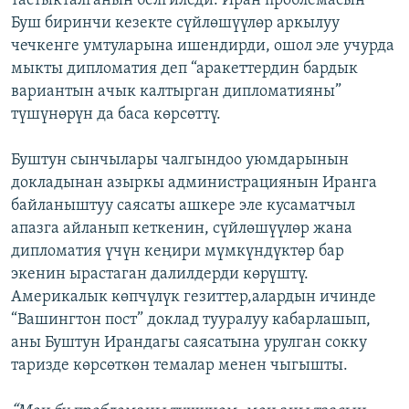
тастыкталганын белгиледи. Иран проблемасын
Буш биринчи кезекте сүйлөшүүлөр аркылуу
чечкенге умтуларына ишендирди, ошол эле учурда
мыкты дипломатия деп “аракеттердин бардык
вариантын ачык калтырган дипломатияны”
түшүнөрүн да баса көрсөттү.
Буштун сынчылары чалгындоо уюмдарынын
докладынан азыркы администрациянын Иранга
байланыштуу саясаты ашкере эле кусаматчыл
апазга айланып кеткенин, сүйлөшүүлөр жана
дипломатия үчүн кеңири мүмкүндүктөр бар
экенин ырастаган далилдерди көрүштү.
Америкалык көпчүлүк гезиттер,алардын ичинде
“Вашингтон пост” доклад тууралуу кабарлашып,
аны Буштун Ирандагы саясатына урулган сокку
таризде көрсөткөн темалар менен чыгышты.