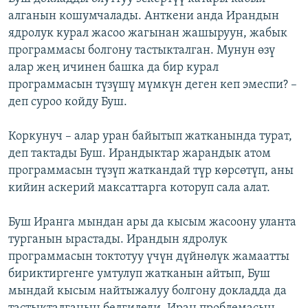
алганын кошумчалады. Анткени анда Ирандын
ядролук курал жасоо жагынан жашыруун, жабык
программасы болгону тастыкталган. Мунун өзү
алар жең ичинен башка да бир курал
программасын түзүшү мүмкүн деген кеп эмеспи? –
деп суроо койду Буш.
Коркунуч – алар уран байытып жатканында турат,
деп тактады Буш. Ирандыктар жарандык атом
программасын түзүп жаткандай түр көрсөтүп, аны
кийин аскерий максаттарга которуп сала алат.
Буш Иранга мындан ары да кысым жасоону уланта
турганын ырастады. Ирандын ядролук
программасын токтотуу үчүн дүйнөлүк жамаатты
бириктиргенге умтулуп жатканын айтып, Буш
мындай кысым найтыжалуу болгону докладда да