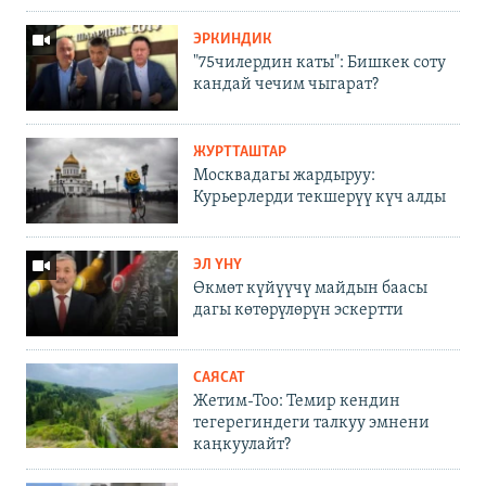
ЭРКИНДИК
"75чилердин каты": Бишкек соту
кандай чечим чыгарат?
ЖУРТТАШТАР
Москвадагы жардыруу:
Курьерлерди текшерүү күч алды
ЭЛ ҮНҮ
Өкмөт күйүүчү майдын баасы
дагы көтөрүлөрүн эскертти
САЯСАТ
Жетим-Тоо: Темир кендин
тегерегиндеги талкуу эмнени
каңкуулайт?