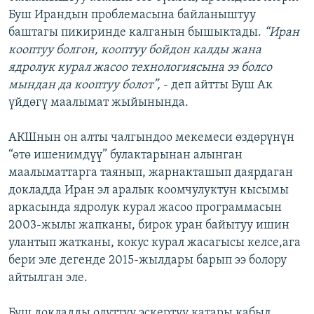
Буш Ирандын проблемасына байланыштуу
баштагы пикиринде калганын бышыктады.
“Иран
кооптуу болгон, кооптуу бойдон калды жана
ядролук курал жасоо технологиясына ээ болсо
мындан да кооптуу болот”,
- деп айтты Буш Ак
үйдөгү маалымат жыйынында.
АКШнын он алты чалгындоо мекемеси өздөрүнүн
“өтө ишенимдүү” булактарынан алынган
маалыматтарга таянып, жарнакташып даярдаган
докладда Иран эл аралык коомчулуктун кысымы
аркасында ядролук курал жасоо программасын
2003-жылы жапканы, бирок уран байытуу ишин
улантып жатканы, кокус курал жасагысы келсе,ага
бери эле дегенде 2015-жылдары барып ээ болору
айтылган эле.
Буш докладды олуттуу эскертүү катары кабыл