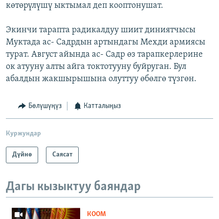
көтөрүлүшү ыктымал деп кооптонушат.
Экинчи тарапта радикалдуу шиит диниятчысы
Муктада ас- Садрдын артындагы Мехди армиясы
турат. Август айында ас- Садр өз тарапкерлерине
ок атууну алты айга токтотууну буйруган. Бул
абалдын жакшырышына олуттуу өбөлгө түзгөн.
Бөлүшүңүз
Катталыңыз
Куржундар
Дүйнө
Саясат
Дагы кызыктуу баяндар
КООМ