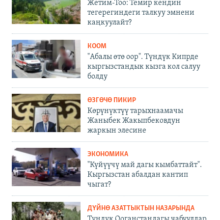
Жетим-Тоо: Темир кендин
тегерегиндеги талкуу эмнени
каңкуулайт?
КООМ
"Абалы өтө оор". Түндүк Кипрде
кыргызстандык кызга кол салуу
болду
ӨЗГӨЧӨ ПИКИР
Көрүнүктүү тарыхнаамачы
Жаныбек Жакыпбековдун
жаркын элесине
ЭКОНОМИКА
"Күйүүчү май дагы кымбаттайт".
Кыргызстан абалдан кантип
чыгат?
ДҮЙНӨ АЗАТТЫКТЫН НАЗАРЫНДА
Түндүк Ооганстандагы чабуулдар