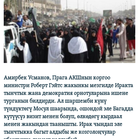
ОНЛАЙН ШЕРИНЕ
ЭЖЕ-СИҢДИЛЕР
АЗАТТЫК+
ЫҢГАЙСЫЗ СУРООЛОР
ЭЕ/АРнун бардык сайттары
Амирбек Усманов, Прага АКШнын коргоо
министри Роберт Гэйтс жакынкы мезгилде Иракта
тынчтык жана демократия орнотуларына ишене
турганын билдирди. Ал шаршемби күнү
түндүктөгү Мосул шаарында, ошондой эле Багадда
күтүүсүз визит менен болуп, өлкөдөгү кырдаал
менен жакындан таанышты. Ирак чындап эле
тынчтыкка багыт алдыбы же козголоңчулар