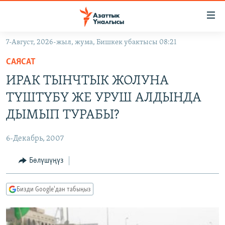
Линктер
Мазмунга
өтүңүз
7-Август, 2026-жыл, жума, Бишкек убактысы 08:21
Навигацияга
ЖАҢЫЛЫКТАР
өтүңүз
САЯСАТ
КЫРГЫЗСТАН
Издөөгө
ИРАК ТЫНЧТЫК ЖОЛУНА
салыңыз
ДҮЙНӨ
КЫРГЫЗСТАН
ТҮШТҮБҮ ЖЕ УРУШ АЛДЫНДА
УКРАИНА
САЯСАТ
ДҮЙНӨ
ДЫМЫП ТУРАБЫ?
АТАЙЫН ИЛИКТӨӨ
ЭКОНОМИКА
БОРБОР АЗИЯ
6-Декабрь, 2007
ТВ ПРОГРАММАЛАР
МАДАНИЯТ
Бөлүшүңүз
ПОДКАСТ
БҮГҮН АЗАТТЫКТА
ӨЗГӨЧӨ ПИКИР
ЭКСПЕРТТЕР ТАЛДАЙТ
Бизди Google'дан табыңыз
БИЗ ЖАНА ДҮЙНӨ
Русский
ДАНИСТЕ