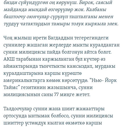
бизди сүйүндүргөн оң көрүнүш. Бирок, саясый
майданда мындай өзгөрүүлөр жок. Калбаны
баштоочу оюнчулар сүрүлүп ташталганы менен
түрдүү чатактардын тамыры толук кыркыла элек.
Чоң жылыш ирети Багдаддын тегерегиндеги
суннилер жашаган жерлерде мыкты куралданган
сунни милициясы пайда болгонун айтса болот.
АКШ тарабынан каржыланган бул күчтөр өз
аймактарында тынчтыкты камсыздап, мурдакы
куралдаштарына каршы күрөштө
америкалыктарга көмөк көрсөтүүдө. “Нью- Йорк
Таймс” гезитинин жазышынча, сунни
милициясынын саны 77 миңге жетет.
Талдоочулар сунни жана шиит жамааттары
ортосунда ынтымак болбосо, сунни милициясы
шииттер үстөмдүк кылган өкмөткө каршы