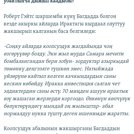
убактынча дымып калдыбы?
Роберт Гэйтс шаршемби күнү Багдадда болгон
кезде акыркы айларда Ирактагы кырдаал олуттуу
жакшырып калганын баса белгиледи:
-Соңку айларда коопсуздук жагдайында чоң
өзгөрүүлөр болду. Эки жыл мурда Самара мечити
бомбалангандан бери зобун- зордуктар азыркыдай
төмөнкү деңгээлге түшкөн эмес. Натыйжада
үйлөрүнө кайтып келген качкындардын саны
кескин көбөйдү. Иракка инвестиция салган чет
элдиктердин саны өстү. 70 миңден ашуун ирактык
өзү жашаган жерлерди коргоодо. Өлкөнүн көпчүлүк
бөлүктөрүндөгү мындай оң жылыштар- абал
нормалдуу нукка түштү деген ишенимди жаратты.
Коопсуздук абалынын жакшырганы Багдаддын