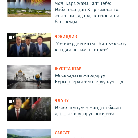
Чоң-Кара жана Таш-Төбө:
Өзбекстандан Кыргызстанга
өткөн айылдарда каттоо иши
башталды
ЭРКИНДИК
"75чилердин каты": Бишкек соту
кандай чечим чыгарат?
ЖУРТТАШТАР
Москвадагы жардыруу:
Курьерлерди текшерүү күч алды
ЭЛ ҮНҮ
Өкмөт күйүүчү майдын баасы
дагы көтөрүлөрүн эскертти
САЯСАТ