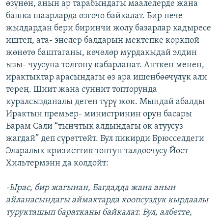
өзүнөн, анын ар тарабындагы маалелерде жана
башка шаарларда өзгөчө байкалат. Бир нече
жылдардан бери биринчи жолу базарлар кадыресе
иштеп, ата- энелер балдарын мектепке коркпой
жөнөтө баштаганы, көчөлөр мурдакыдай элдин
ызы- чуусуна толгону кабарланат. Анткен менен,
ирактыктар арасындагы өз ара ишенбөөчүлүк али
терең. Шиит жана суннит топторунда
куралсызданалы деген түрү жок. Мындай абалды
Ирактын премьер- министринин орун басары
Барам Сали “тынчтык алдындагы ок атуусуз
жагдай” деп сүрөттөйт. Бул пикирди Брюсселдеги
Эларалык кризисттик топтун талдоочусу Йост
Хильтермэнн да колдойт:
-Ырас, бир жагынан, Багдадда жана анын
айланасындагы аймактарда коопсуздук кырдаалы
турукташып баратканы байкалат. Бул, албетте,