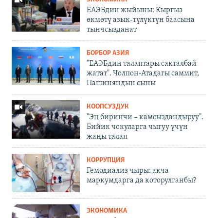
ЕАЭБдин жыйыны: Кыргыз
өкмөтү азык-түлүктүн баасына
тынчсызданат
БОРБОР АЗИЯ
"ЕАЭБдин талаптары сакталбай
жатат". Чолпон-Атадагы саммит,
Пашиняндын сыны
КООПСУЗДУК
"Эң биринчи – камсыздандыруу".
Бийик чокуларга чыгуу үчүн
жаңы талап
КОРРУПЦИЯ
Гемодиализ чыры: акча
маркумдарга да которулганбы?
ЭКОНОМИКА