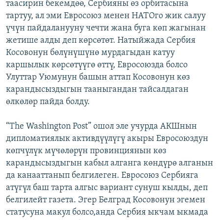
таасирин бекемдөө, Сербияны өз орбитасына
тартуу, ал эми Евросоюз менен НАТОго жик салуу
үчүн пайдаланууну чечти жана буга көп жагынан
жетише алды деп көрсөтөт. Натыйжада Сербия
Косовонун бөлүнүшүнө мурдагыдан катуу
каршылык көрсөтүүгө өттү, Евросоюзда болсо
Улуттар Уюмунун башын аттап Косовонун көз
карандысыздыгын тааныгандан тайсалдаган
өлкөлөр пайда болду.
“The Washington Post” ошол эле учурда АКШнын
дипломатиялык активдүүлүгү акыры Евросоюздун
көпчүлүк мүчөлөрүн провинциянын көз
карандысыздыгын кабыл алганга көндүрө алганын
да канааттанып белгилеген. Евросоюз Сербияга
атүгүл баш тарта алгыс вариант сунуш кылды, деп
белгилейт газета. Эгер Белград Косовонун эгемен
статусуна макул болсо,анда Сербия ыкчам ыкмада