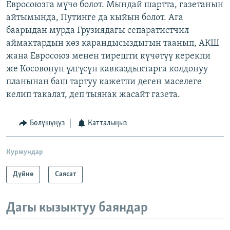
Евросоюзга мүчө болот. Мындай шартта, газетанын
айтымында, Путинге да кыйын болот. Ага
баарыдан мурда Грузиядагы сепаратистчил
аймактардын көз карандысыздыгын таанып, АКШ
жана Евросоюз менен тирешти күчөтүү керекпи
же Косовонун үлгүсүн кавказдыктарга колдонуу
планынан баш тартуу кажетпи деген маселеге
келип такалат, деп тыянак жасайт газета.
Бөлүшүңүз
Катталыңыз
Куржундар
Дүйнө
Саясат
Дагы кызыктуу баяндар