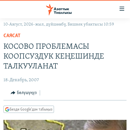
Линктер
Мазмунга
өтүңүз
10-Август, 2026-жыл, дүйшөмбү, Бишкек убактысы 10:59
Навигацияга
ЖАҢЫЛЫКТАР
өтүңүз
САЯСАТ
КЫРГЫЗСТАН
Издөөгө
КОСОВО ПРОБЛЕМАСЫ
салыңыз
ДҮЙНӨ
КЫРГЫЗСТАН
КООПСУЗДУК КЕҢЕШИНДЕ
УКРАИНА
САЯСАТ
ДҮЙНӨ
ТАЛКУУЛАНАТ
АТАЙЫН ИЛИКТӨӨ
ЭКОНОМИКА
БОРБОР АЗИЯ
18-Декабрь, 2007
ТВ ПРОГРАММАЛАР
МАДАНИЯТ
Бөлүшүңүз
ПОДКАСТ
БҮГҮН АЗАТТЫКТА
ӨЗГӨЧӨ ПИКИР
ЭКСПЕРТТЕР ТАЛДАЙТ
Бизди Google'дан табыңыз
БИЗ ЖАНА ДҮЙНӨ
Русский
ДАНИСТЕ