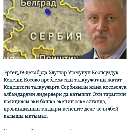
ОНЛАЙН ШЕРИНЕ
ЭЖЕ-СИҢДИЛЕР
АЗАТТЫК+
ЫҢГАЙСЫЗ СУРООЛОР
ЭЕ/АРнун бардык сайттары
Эртең,19-декабрда Улуттар Уюмунун Коопсуздук
Кеңеши Косово проблемасын талкуулаганы жатат.
Кеңештеги талкууларга Сербиянын жана косоволук
албандардын лидерлери да катышат. Эки тараптын
позициясы эки башка экенин эске алганда,
провинциянын тагдыры кеңеште деле чечилбей
калышы ыктымал.