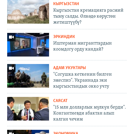
КЫРГЫЗСТАН
Кыргызстан кремацияга расмий
тыюу салды. Өлкөдө көрүстөн
жетиштүүбү?
ЭРКИНДИК
Иштерман мигранттардын
коомдогу орду кандай?
АДАМ УКУКТАРЫ
"Согушка кеткенин билген
эмеспиз". Украинада эки
кыргызстандык окко учту
САЯСАТ
"15 млн долларлык мүлкүн берди".
Конгантиевди абактан алып
калган чечим
ЭКОНОМИКА