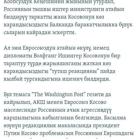
Коопсуздук Кеңешинин жыйынын утурлап,
Россиянын тышкы иштер министрлиги атайын
билдирүү таркатты жана Косовонун көз
карандысыздыгы Балканда баракатчылыкка бүлүк
саларын кайрадан эскертти.
Ал эми Евросоюздун атайын өкүлү, немец
дипломаты Волфганг Ишингер Косовонун бир
тараптуу түрдө жарыяланганы жаткан көз
карандысыздыгы “туташ реакцияны” пайда
кылбай тургандыгына ишенич билдирди.
Бул темага “The Washington Post” гезити да
кайрылып, АКШ менен Евросоюз Косово
маселесинде Россиянын ачык агрессивдүү
каршылыгына кабылганын белгиледи. Басылма
өзүнүн редакциялык макаласында президент
Путин Косово проблемасын Россиянын Европадагы